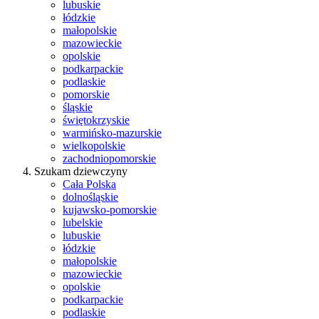
lubuskie
łódzkie
małopolskie
mazowieckie
opolskie
podkarpackie
podlaskie
pomorskie
śląskie
świętokrzyskie
warmińsko-mazurskie
wielkopolskie
zachodniopomorskie
Szukam dziewczyny
Cała Polska
dolnośląskie
kujawsko-pomorskie
lubelskie
lubuskie
łódzkie
małopolskie
mazowieckie
opolskie
podkarpackie
podlaskie