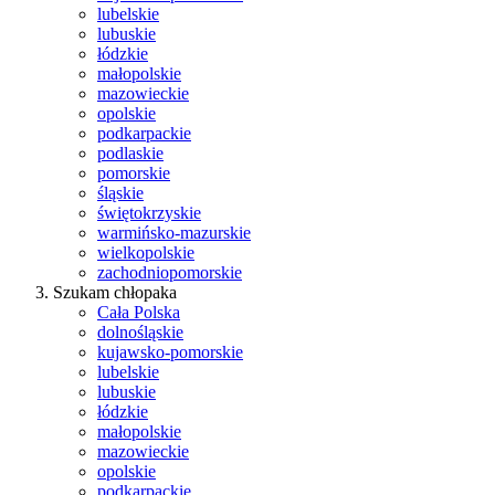
lubelskie
lubuskie
łódzkie
małopolskie
mazowieckie
opolskie
podkarpackie
podlaskie
pomorskie
śląskie
świętokrzyskie
warmińsko-mazurskie
wielkopolskie
zachodniopomorskie
Szukam chłopaka
Cała Polska
dolnośląskie
kujawsko-pomorskie
lubelskie
lubuskie
łódzkie
małopolskie
mazowieckie
opolskie
podkarpackie