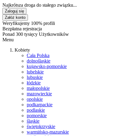
Najkrótsza droga do stałego związku...
Zaloguj się
Załóż konto
Weryfikujemy 100% profili
Bezpłatna rejestracja
Ponad 300 tysięcy Użytkowników
Menu
Kobiety
Cała Polska
dolnośląskie
kujawsko-pomorskie
lubelskie
lubuskie
łódzkie
małopolskie
mazowieckie
opolskie
podkarpackie
podlaskie
pomorskie
śląskie
świętokrzyskie
warmińsko-mazurskie