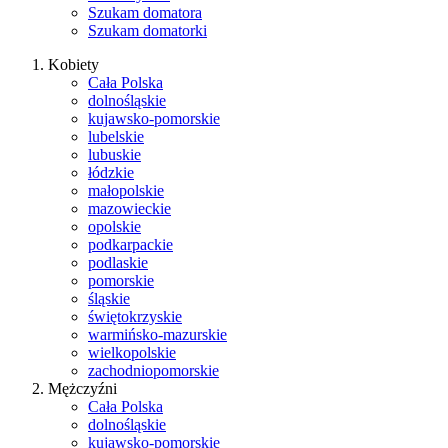
Szukam domatora
Szukam domatorki
Kobiety
Cała Polska
dolnośląskie
kujawsko-pomorskie
lubelskie
lubuskie
łódzkie
małopolskie
mazowieckie
opolskie
podkarpackie
podlaskie
pomorskie
śląskie
świętokrzyskie
warmińsko-mazurskie
wielkopolskie
zachodniopomorskie
Mężczyźni
Cała Polska
dolnośląskie
kujawsko-pomorskie