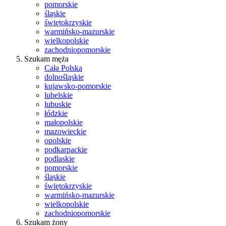
pomorskie
śląskie
świętokrzyskie
warmińsko-mazurskie
wielkopolskie
zachodniopomorskie
Szukam męża
Cała Polska
dolnośląskie
kujawsko-pomorskie
lubelskie
lubuskie
łódzkie
małopolskie
mazowieckie
opolskie
podkarpackie
podlaskie
pomorskie
śląskie
świętokrzyskie
warmińsko-mazurskie
wielkopolskie
zachodniopomorskie
Szukam żony