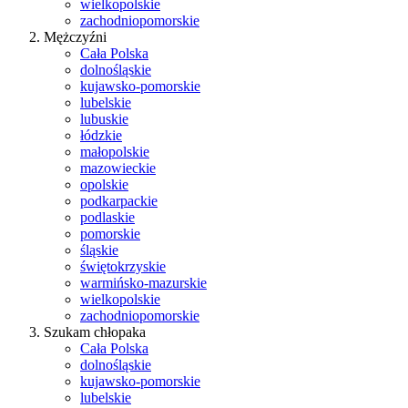
wielkopolskie
zachodniopomorskie
Mężczyźni
Cała Polska
dolnośląskie
kujawsko-pomorskie
lubelskie
lubuskie
łódzkie
małopolskie
mazowieckie
opolskie
podkarpackie
podlaskie
pomorskie
śląskie
świętokrzyskie
warmińsko-mazurskie
wielkopolskie
zachodniopomorskie
Szukam chłopaka
Cała Polska
dolnośląskie
kujawsko-pomorskie
lubelskie