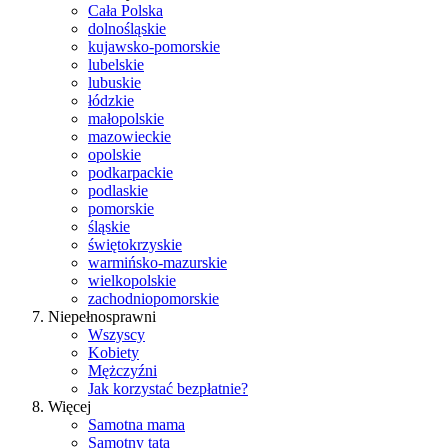
Cała Polska
dolnośląskie
kujawsko-pomorskie
lubelskie
lubuskie
łódzkie
małopolskie
mazowieckie
opolskie
podkarpackie
podlaskie
pomorskie
śląskie
świętokrzyskie
warmińsko-mazurskie
wielkopolskie
zachodniopomorskie
Niepełnosprawni
Wszyscy
Kobiety
Mężczyźni
Jak korzystać bezpłatnie?
Więcej
Samotna mama
Samotny tata