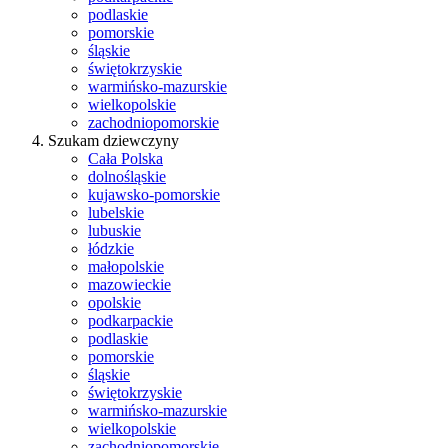
podlaskie
pomorskie
śląskie
świętokrzyskie
warmińsko-mazurskie
wielkopolskie
zachodniopomorskie
Szukam dziewczyny
Cała Polska
dolnośląskie
kujawsko-pomorskie
lubelskie
lubuskie
łódzkie
małopolskie
mazowieckie
opolskie
podkarpackie
podlaskie
pomorskie
śląskie
świętokrzyskie
warmińsko-mazurskie
wielkopolskie
zachodniopomorskie