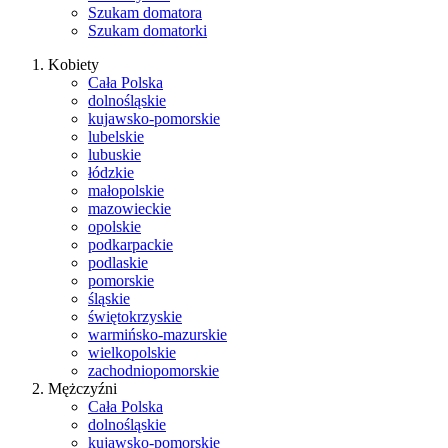
Szukam domatora
Szukam domatorki
Kobiety
Cała Polska
dolnośląskie
kujawsko-pomorskie
lubelskie
lubuskie
łódzkie
małopolskie
mazowieckie
opolskie
podkarpackie
podlaskie
pomorskie
śląskie
świętokrzyskie
warmińsko-mazurskie
wielkopolskie
zachodniopomorskie
Mężczyźni
Cała Polska
dolnośląskie
kujawsko-pomorskie