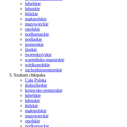
lubelskie
lubuskie
łódzkie
małopolskie
mazowieckie
opolskie
podkarpackie
podlaskie
pomorskie
śląskie
świętokrzyskie
warmińsko-mazurskie
wielkopolskie
zachodniopomorskie
Szukam chłopaka
Cała Polska
dolnośląskie
kujawsko-pomorskie
lubelskie
lubuskie
łódzkie
małopolskie
mazowieckie
opolskie
podkarpackie