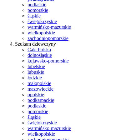
podlaskie
pomorskie
śląskie
świętokrzyskie
warmińsko-mazurskie
wielkopolskie
zachodniopomorskie
Szukam dziewczyny
Cała Polska
dolnośląskie
kujawsko-pomorskie
lubelskie
lubuskie
łódzkie
małopolskie
mazowieckie
opolskie
podkarpackie
podlaskie
pomorskie
śląskie
świętokrzyskie
warmińsko-mazurskie
wielkopolskie
zachodniopomorskie