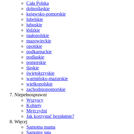
Cała Polska
dolnośląskie
kujawsko-pomorskie
lubelskie
lubuskie
łódzkie
małopolskie
mazowieckie
opolskie
podkarpackie
podlaskie
pomorskie
śląskie
świętokrzyskie
warmińsko-mazurskie
wielkopolskie
zachodniopomorskie
Niepełnosprawni
Wszyscy
Kobiety
Mężczyźni
Jak korzystać bezpłatnie?
Więcej
Samotna mama
Samotny tata