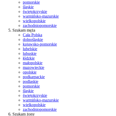
pomorskie
śląskie
świętokrzyskie
warmińsko-mazurskie
wielkopolskie
zachodniopomorskie
Szukam męża
Cała Polska
dolnośląskie
kujawsko-pomorskie
lubelskie
lubuskie
łódzkie
małopolskie
mazowieckie
opolskie
podkarpackie
podlaskie
pomorskie
śląskie
świętokrzyskie
warmińsko-mazurskie
wielkopolskie
zachodniopomorskie
Szukam żony