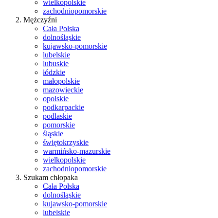
wielkopolskie
zachodniopomorskie
Mężczyźni
Cała Polska
dolnośląskie
kujawsko-pomorskie
lubelskie
lubuskie
łódzkie
małopolskie
mazowieckie
opolskie
podkarpackie
podlaskie
pomorskie
śląskie
świętokrzyskie
warmińsko-mazurskie
wielkopolskie
zachodniopomorskie
Szukam chłopaka
Cała Polska
dolnośląskie
kujawsko-pomorskie
lubelskie