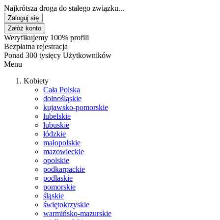
Najkrótsza droga do stałego związku...
Zaloguj się
Załóż konto
Weryfikujemy 100% profili
Bezpłatna rejestracja
Ponad 300 tysięcy Użytkowników
Menu
Kobiety
Cała Polska
dolnośląskie
kujawsko-pomorskie
lubelskie
lubuskie
łódzkie
małopolskie
mazowieckie
opolskie
podkarpackie
podlaskie
pomorskie
śląskie
świętokrzyskie
warmińsko-mazurskie