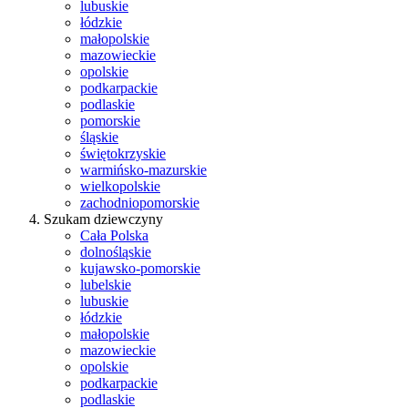
lubuskie
łódzkie
małopolskie
mazowieckie
opolskie
podkarpackie
podlaskie
pomorskie
śląskie
świętokrzyskie
warmińsko-mazurskie
wielkopolskie
zachodniopomorskie
Szukam dziewczyny
Cała Polska
dolnośląskie
kujawsko-pomorskie
lubelskie
lubuskie
łódzkie
małopolskie
mazowieckie
opolskie
podkarpackie
podlaskie