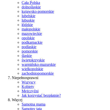
Cała Polska
dolnośląskie
kujawsko-pomorskie
lubelskie
lubuskie
łódzkie
małopolskie
mazowieckie
opolskie
podkarpackie
podlaskie
pomorskie
śląskie
świętokrzyskie
warmińsko-mazurskie
wielkopolskie
zachodniopomorskie
Niepełnosprawni
Wszyscy
Kobiety
Mężczyźni
Jak korzystać bezpłatnie?
Więcej
Samotna mama
Samotny tata