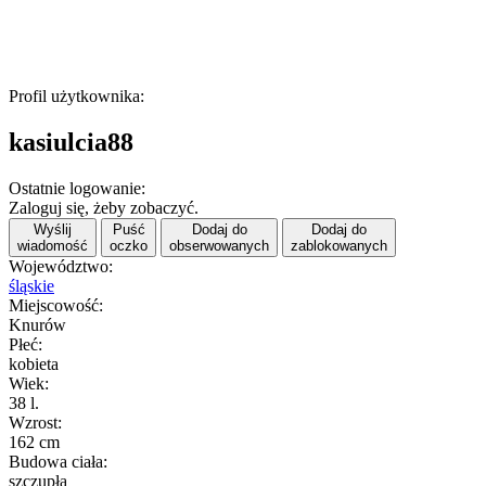
Profil użytkownika:
kasiulcia88
Ostatnie logowanie:
Zaloguj się, żeby zobaczyć.
Wyślij
Puść
Dodaj do
Dodaj do
wiadomość
oczko
obserwowanych
zablokowanych
Województwo:
śląskie
Miejscowość:
Knurów
Płeć:
kobieta
Wiek:
38 l.
Wzrost:
162 cm
Budowa ciała:
szczupła