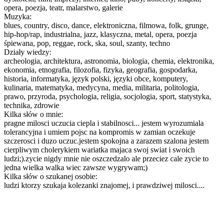
opera, poezja, teatr, malarstwo, galerie
Muzyka:
blues, country, disco, dance, elektroniczna, filmowa, folk, grunge,
hip-hop/rap, industrialna, jazz, klasyczna, metal, opera, poezja
śpiewana, pop, reggae, rock, ska, soul, szanty, techno
Działy wiedzy:
archeologia, architektura, astronomia, biologia, chemia, elektronika,
ekonomia, etnografia, filozofia, fizyka, geografia, gospodarka,
historia, informatyka, język polski, języki obce, komputery,
kulinaria, matematyka, medycyna, media, militaria, politologia,
prawo, przyroda, psychologia, religia, socjologia, sport, statystyka,
technika, zdrowie
Kilka słów o mnie:
pragne milosci uczucia ciepla i stabilnosci... jestem wyrozumiala
tolerancyjna i umiem pojsc na kompromis w zamian oczekuje
szczerosci i duzo uczuc.jestem spokojna a zarazem szalona jestem
cierpliwym cholerykiem wariatka majaca swoj swiat i swoich
ludzi;).zycie nigdy mnie nie oszczedzalo ale przeciez cale zycie to
jedna wielka walka wiec zawsze wygrywam;)
Kilka słów o szukanej osobie:
ludzi ktorzy szukaja kolezanki znajomej, i prawdziwej milosci....