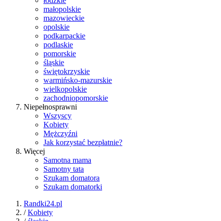
łódzkie
małopolskie
mazowieckie
opolskie
podkarpackie
podlaskie
pomorskie
śląskie
świętokrzyskie
warmińsko-mazurskie
wielkopolskie
zachodniopomorskie
Niepełnosprawni
Wszyscy
Kobiety
Mężczyźni
Jak korzystać bezpłatnie?
Więcej
Samotna mama
Samotny tata
Szukam domatora
Szukam domatorki
Randki24.pl
/
Kobiety