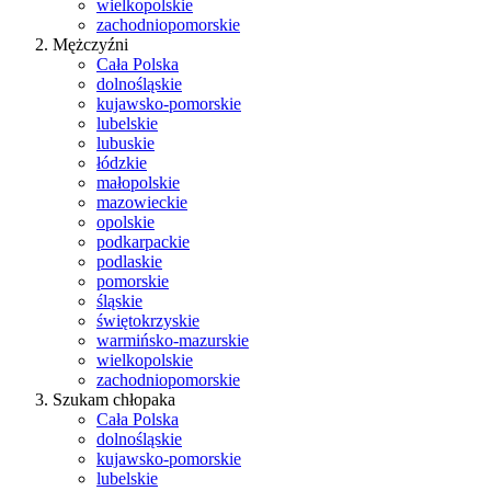
wielkopolskie
zachodniopomorskie
Mężczyźni
Cała Polska
dolnośląskie
kujawsko-pomorskie
lubelskie
lubuskie
łódzkie
małopolskie
mazowieckie
opolskie
podkarpackie
podlaskie
pomorskie
śląskie
świętokrzyskie
warmińsko-mazurskie
wielkopolskie
zachodniopomorskie
Szukam chłopaka
Cała Polska
dolnośląskie
kujawsko-pomorskie
lubelskie