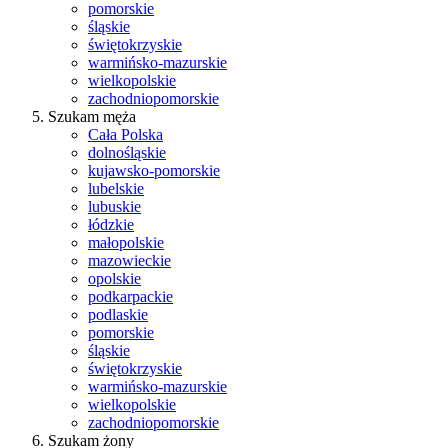
pomorskie
śląskie
świętokrzyskie
warmińsko-mazurskie
wielkopolskie
zachodniopomorskie
Szukam męża
Cała Polska
dolnośląskie
kujawsko-pomorskie
lubelskie
lubuskie
łódzkie
małopolskie
mazowieckie
opolskie
podkarpackie
podlaskie
pomorskie
śląskie
świętokrzyskie
warmińsko-mazurskie
wielkopolskie
zachodniopomorskie
Szukam żony