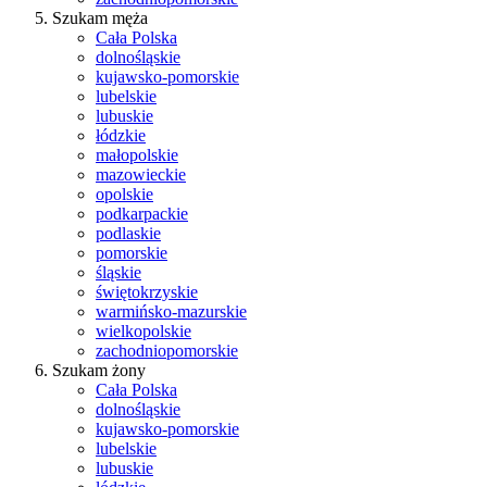
Szukam męża
Cała Polska
dolnośląskie
kujawsko-pomorskie
lubelskie
lubuskie
łódzkie
małopolskie
mazowieckie
opolskie
podkarpackie
podlaskie
pomorskie
śląskie
świętokrzyskie
warmińsko-mazurskie
wielkopolskie
zachodniopomorskie
Szukam żony
Cała Polska
dolnośląskie
kujawsko-pomorskie
lubelskie
lubuskie