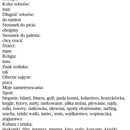
Kolor włosów:
inny
Długość włosów:
do ramion
Stosunek do picia:
obojętny
Stosunek do palenia:
chcę rzucić
Dzieci:
mam
Religia:
inna
Znak zodiaku:
rak
Obecne zajęcie:
praca
Moje zainteresowania:
Sport:
bieganie, bilard, fitness, golf, jazda konna, kolarstwo, koszykówka,
kręgle, łyżwy, narty, nurkowanie, piłka nożna, pływanie, rajdy,
rolki, rowery, siatkówka, siłownia, sporty ekstremalne, surfing,
szachy, sztuki walki, taniec, tenis, wędkarstwo, wspinaczka,
żeglarstwo
Kultura i sztuka:
dyskoteki, film, imprezy, internet, kino, puby, koncerty, książki,