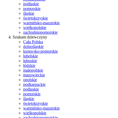
podlaskie
pomorskie
śląskie
świętokrzyskie
warmińsko-mazurskie
wielkopolskie
zachodniopomorskie
Szukam dziewczyny
Cała Polska
dolnośląskie
kujawsko-pomorskie
lubelskie
lubuskie
łódzkie
małopolskie
mazowieckie
opolskie
podkarpackie
podlaskie
pomorskie
śląskie
świętokrzyskie
warmińsko-mazurskie
wielkopolskie
zachodniopomorskie