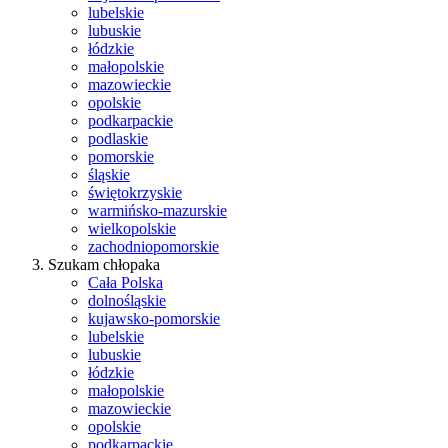
lubelskie
lubuskie
łódzkie
małopolskie
mazowieckie
opolskie
podkarpackie
podlaskie
pomorskie
śląskie
świętokrzyskie
warmińsko-mazurskie
wielkopolskie
zachodniopomorskie
Szukam chłopaka
Cała Polska
dolnośląskie
kujawsko-pomorskie
lubelskie
lubuskie
łódzkie
małopolskie
mazowieckie
opolskie
podkarpackie