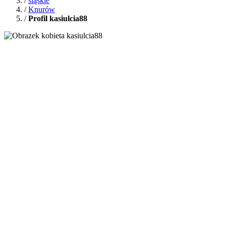
/
śląskie
/
Knurów
/
Profil kasiulcia88