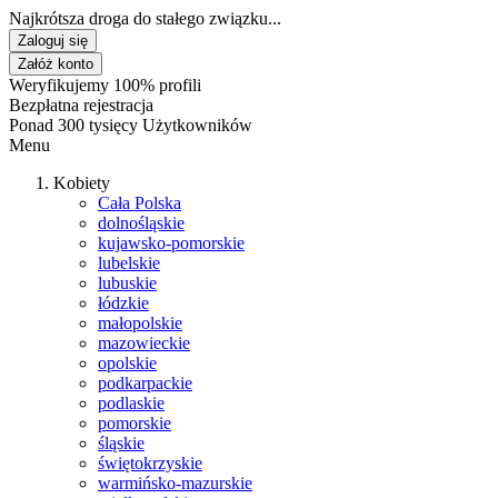
Najkrótsza droga do stałego związku...
Zaloguj się
Załóż konto
Weryfikujemy 100% profili
Bezpłatna rejestracja
Ponad 300 tysięcy Użytkowników
Menu
Kobiety
Cała Polska
dolnośląskie
kujawsko-pomorskie
lubelskie
lubuskie
łódzkie
małopolskie
mazowieckie
opolskie
podkarpackie
podlaskie
pomorskie
śląskie
świętokrzyskie
warmińsko-mazurskie