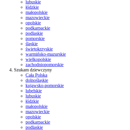
lubuskie
łódzkie
małopolskie
mazowieckie
opolskie
podkarpackie
podlaskie
pomorskie
śląskie
świętokrzyskie
warmińsko-mazurskie
wielkopolskie
zachodniopomorskie
Szukam dziewczyny
Cała Polska
dolnośląskie
kujawsko-pomorskie
lubelskie
lubuskie
łódzkie
małopolskie
mazowieckie
opolskie
podkarpackie
podlaskie