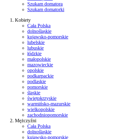
Szukam domatora
Szukam domatorki
Kobiety
Cała Polska
dolnośląskie
kujawsko-pomorskie
lubelskie
lubuskie
łódzkie
małopolskie
mazowieckie
opolskie
podkarpackie
podlaskie
pomorskie
śląskie
świętokrzyskie
warmińsko-mazurskie
wielkopolskie
zachodniopomorskie
Mężczyźni
Cała Polska
dolnośląskie
kujawsko-pomorskie