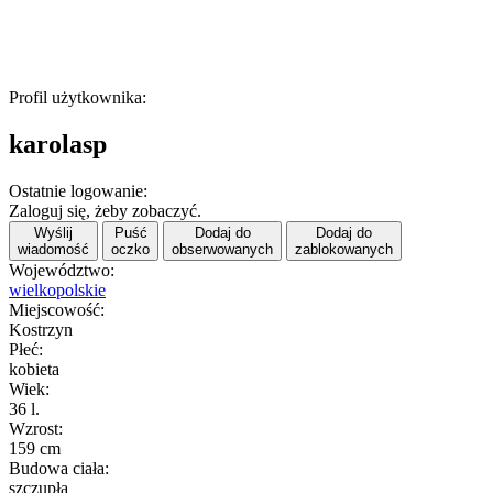
Profil użytkownika:
karolasp
Ostatnie logowanie:
Zaloguj się, żeby zobaczyć.
Wyślij
Puść
Dodaj do
Dodaj do
wiadomość
oczko
obserwowanych
zablokowanych
Województwo:
wielkopolskie
Miejscowość:
Kostrzyn
Płeć:
kobieta
Wiek:
36 l.
Wzrost:
159 cm
Budowa ciała:
szczupła