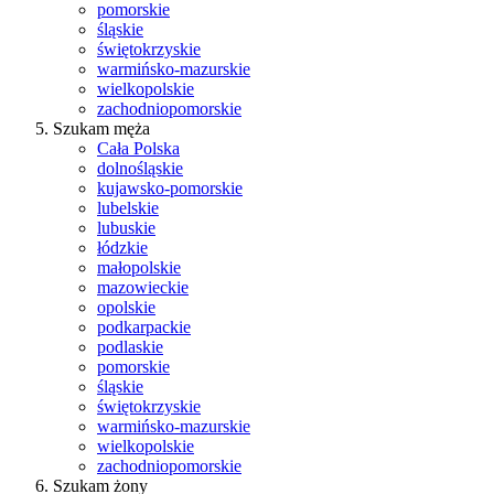
pomorskie
śląskie
świętokrzyskie
warmińsko-mazurskie
wielkopolskie
zachodniopomorskie
Szukam męża
Cała Polska
dolnośląskie
kujawsko-pomorskie
lubelskie
lubuskie
łódzkie
małopolskie
mazowieckie
opolskie
podkarpackie
podlaskie
pomorskie
śląskie
świętokrzyskie
warmińsko-mazurskie
wielkopolskie
zachodniopomorskie
Szukam żony