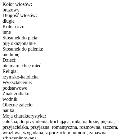
Kolor włosów:
brązowy
Długość włosów:
długie
Kolor oczu:
inne
Stosunek do picia:
piję okazjonalnie
Stosunek do palenia:
nie lubię
Dzieci:
nie mam, chcę mieć
Religia:
rzymsko-katolicka
Wykształcenie:
podstawowe
Znak zodiaku:
wodnik
Obecne zajęcie:
nauka
Moja charakterystyka:
całuśna, do przytulenia, kochająca, miła, na luzie, piękna,
przyjacielska, przyjazna, romantyczna, rozmowna, szczera,
wrażliwa, wygadana, z poczuciem humoru, zabawna,
zdyscyplinowana