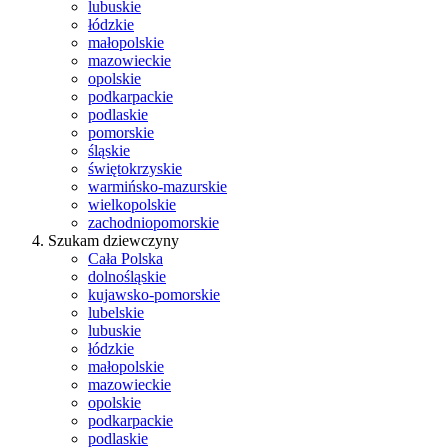
lubuskie
łódzkie
małopolskie
mazowieckie
opolskie
podkarpackie
podlaskie
pomorskie
śląskie
świętokrzyskie
warmińsko-mazurskie
wielkopolskie
zachodniopomorskie
Szukam dziewczyny
Cała Polska
dolnośląskie
kujawsko-pomorskie
lubelskie
lubuskie
łódzkie
małopolskie
mazowieckie
opolskie
podkarpackie
podlaskie