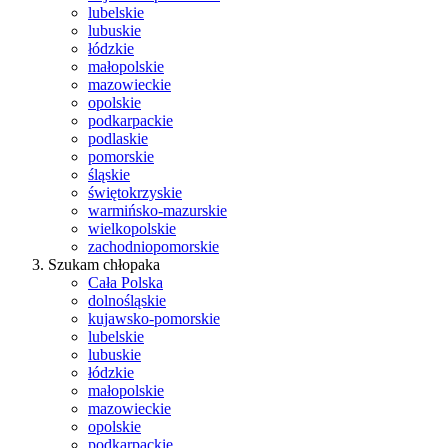
lubelskie
lubuskie
łódzkie
małopolskie
mazowieckie
opolskie
podkarpackie
podlaskie
pomorskie
śląskie
świętokrzyskie
warmińsko-mazurskie
wielkopolskie
zachodniopomorskie
Szukam chłopaka
Cała Polska
dolnośląskie
kujawsko-pomorskie
lubelskie
lubuskie
łódzkie
małopolskie
mazowieckie
opolskie
podkarpackie