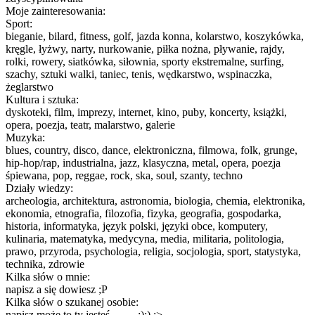
Moje zainteresowania:
Sport:
bieganie, bilard, fitness, golf, jazda konna, kolarstwo, koszykówka,
kręgle, łyżwy, narty, nurkowanie, piłka nożna, pływanie, rajdy,
rolki, rowery, siatkówka, siłownia, sporty ekstremalne, surfing,
szachy, sztuki walki, taniec, tenis, wędkarstwo, wspinaczka,
żeglarstwo
Kultura i sztuka:
dyskoteki, film, imprezy, internet, kino, puby, koncerty, książki,
opera, poezja, teatr, malarstwo, galerie
Muzyka:
blues, country, disco, dance, elektroniczna, filmowa, folk, grunge,
hip-hop/rap, industrialna, jazz, klasyczna, metal, opera, poezja
śpiewana, pop, reggae, rock, ska, soul, szanty, techno
Działy wiedzy:
archeologia, architektura, astronomia, biologia, chemia, elektronika,
ekonomia, etnografia, filozofia, fizyka, geografia, gospodarka,
historia, informatyka, język polski, języki obce, komputery,
kulinaria, matematyka, medycyna, media, militaria, politologia,
prawo, przyroda, psychologia, religia, socjologia, sport, statystyka,
technika, zdrowie
Kilka słów o mnie:
napisz a się dowiesz ;P
Kilka słów o szukanej osobie:
napisz może to ty jesteś......... :):) :>