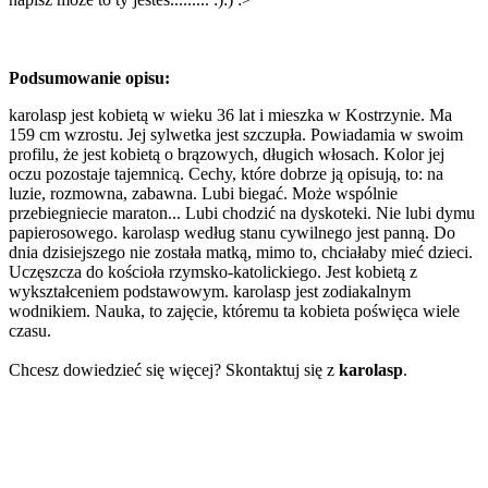
Podsumowanie opisu:
karolasp jest kobietą w wieku 36 lat i mieszka w Kostrzynie. Ma
159 cm wzrostu. Jej sylwetka jest szczupła. Powiadamia w swoim
profilu, że jest kobietą o brązowych, długich włosach. Kolor jej
oczu pozostaje tajemnicą. Cechy, które dobrze ją opisują, to: na
luzie, rozmowna, zabawna. Lubi biegać. Może wspólnie
przebiegniecie maraton... Lubi chodzić na dyskoteki. Nie lubi dymu
papierosowego. karolasp według stanu cywilnego jest panną. Do
dnia dzisiejszego nie została matką, mimo to, chciałaby mieć dzieci.
Uczęszcza do kościoła rzymsko-katolickiego. Jest kobietą z
wykształceniem podstawowym. karolasp jest zodiakalnym
wodnikiem. Nauka, to zajęcie, któremu ta kobieta poświęca wiele
czasu.
Chcesz dowiedzieć się więcej? Skontaktuj się z
karolasp
.