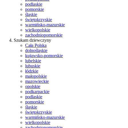
podlaskie
pomorskie
śląskie
świętokrzyskie
warmińsko-mazurskie
wielkopolskie
zachodniopomorskie
Szukam dziewczyny
Cała Polska
dolnośląskie
kujawsko-pomorskie
lubelskie
lubuskie
łódzkie
małopolskie
mazowieckie
opolskie
podkarpackie
podlaskie
pomorskie
śląskie
świętokrzyskie
warmińsko-mazurskie
wielkopolskie
zachodniopomorskie