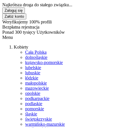
Najkrótsza droga do stałego związku...
Zaloguj się
Załóż konto
Weryfikujemy 100% profili
Bezpłatna rejestracja
Ponad 300 tysięcy Użytkowników
Menu
Kobiety
Cała Polska
dolnośląskie
kujawsko-pomorskie
lubelskie
lubuskie
łódzkie
małopolskie
mazowieckie
opolskie
podkarpackie
podlaskie
pomorskie
śląskie
świętokrzyskie
warmińsko-mazurskie