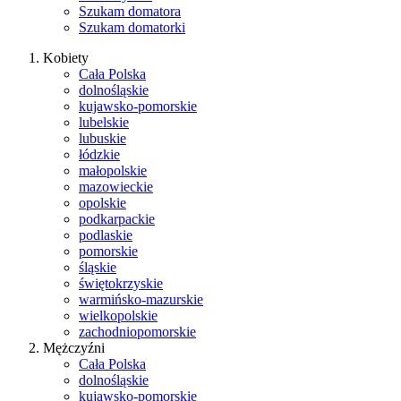
Szukam domatora
Szukam domatorki
Kobiety
Cała Polska
dolnośląskie
kujawsko-pomorskie
lubelskie
lubuskie
łódzkie
małopolskie
mazowieckie
opolskie
podkarpackie
podlaskie
pomorskie
śląskie
świętokrzyskie
warmińsko-mazurskie
wielkopolskie
zachodniopomorskie
Mężczyźni
Cała Polska
dolnośląskie
kujawsko-pomorskie