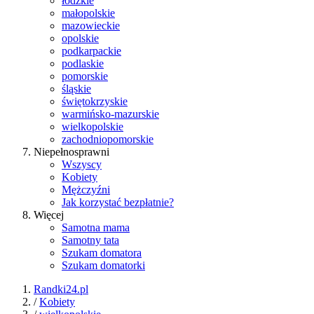
łódzkie
małopolskie
mazowieckie
opolskie
podkarpackie
podlaskie
pomorskie
śląskie
świętokrzyskie
warmińsko-mazurskie
wielkopolskie
zachodniopomorskie
Niepełnosprawni
Wszyscy
Kobiety
Mężczyźni
Jak korzystać bezpłatnie?
Więcej
Samotna mama
Samotny tata
Szukam domatora
Szukam domatorki
Randki24.pl
/
Kobiety