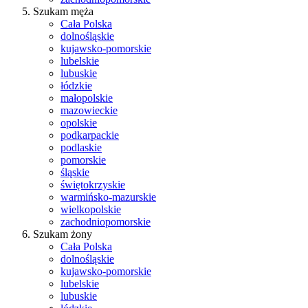
Szukam męża
Cała Polska
dolnośląskie
kujawsko-pomorskie
lubelskie
lubuskie
łódzkie
małopolskie
mazowieckie
opolskie
podkarpackie
podlaskie
pomorskie
śląskie
świętokrzyskie
warmińsko-mazurskie
wielkopolskie
zachodniopomorskie
Szukam żony
Cała Polska
dolnośląskie
kujawsko-pomorskie
lubelskie
lubuskie