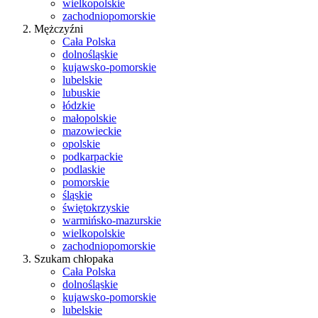
wielkopolskie
zachodniopomorskie
Mężczyźni
Cała Polska
dolnośląskie
kujawsko-pomorskie
lubelskie
lubuskie
łódzkie
małopolskie
mazowieckie
opolskie
podkarpackie
podlaskie
pomorskie
śląskie
świętokrzyskie
warmińsko-mazurskie
wielkopolskie
zachodniopomorskie
Szukam chłopaka
Cała Polska
dolnośląskie
kujawsko-pomorskie
lubelskie