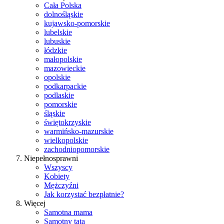
Cała Polska
dolnośląskie
kujawsko-pomorskie
lubelskie
lubuskie
łódzkie
małopolskie
mazowieckie
opolskie
podkarpackie
podlaskie
pomorskie
śląskie
świętokrzyskie
warmińsko-mazurskie
wielkopolskie
zachodniopomorskie
Niepełnosprawni
Wszyscy
Kobiety
Mężczyźni
Jak korzystać bezpłatnie?
Więcej
Samotna mama
Samotny tata