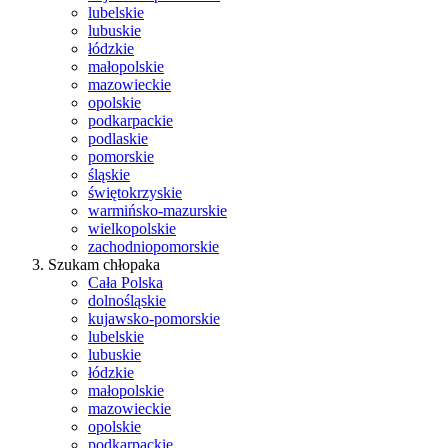
lubelskie
lubuskie
łódzkie
małopolskie
mazowieckie
opolskie
podkarpackie
podlaskie
pomorskie
śląskie
świętokrzyskie
warmińsko-mazurskie
wielkopolskie
zachodniopomorskie
Szukam chłopaka
Cała Polska
dolnośląskie
kujawsko-pomorskie
lubelskie
lubuskie
łódzkie
małopolskie
mazowieckie
opolskie
podkarpackie