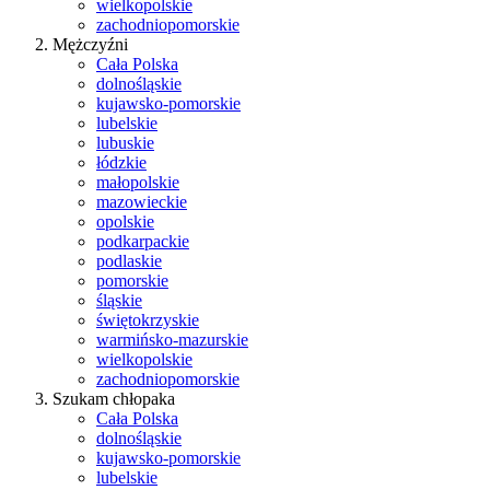
wielkopolskie
zachodniopomorskie
Mężczyźni
Cała Polska
dolnośląskie
kujawsko-pomorskie
lubelskie
lubuskie
łódzkie
małopolskie
mazowieckie
opolskie
podkarpackie
podlaskie
pomorskie
śląskie
świętokrzyskie
warmińsko-mazurskie
wielkopolskie
zachodniopomorskie
Szukam chłopaka
Cała Polska
dolnośląskie
kujawsko-pomorskie
lubelskie