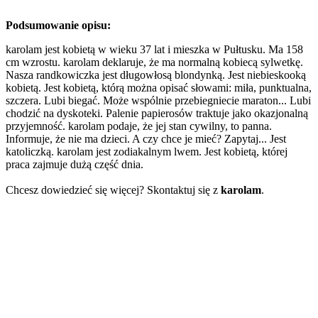
Podsumowanie opisu:
karolam jest kobietą w wieku 37 lat i mieszka w Pułtusku. Ma 158
cm wzrostu. karolam deklaruje, że ma normalną kobiecą sylwetkę.
Nasza randkowiczka jest długowłosą blondynką. Jest niebieskooką
kobietą. Jest kobietą, którą można opisać słowami: miła, punktualna,
szczera. Lubi biegać. Może wspólnie przebiegniecie maraton... Lubi
chodzić na dyskoteki. Palenie papierosów traktuje jako okazjonalną
przyjemność. karolam podaje, że jej stan cywilny, to panna.
Informuje, że nie ma dzieci. A czy chce je mieć? Zapytaj... Jest
katoliczką. karolam jest zodiakalnym lwem. Jest kobietą, której
praca zajmuje dużą część dnia.
Chcesz dowiedzieć się więcej? Skontaktuj się z
karolam
.