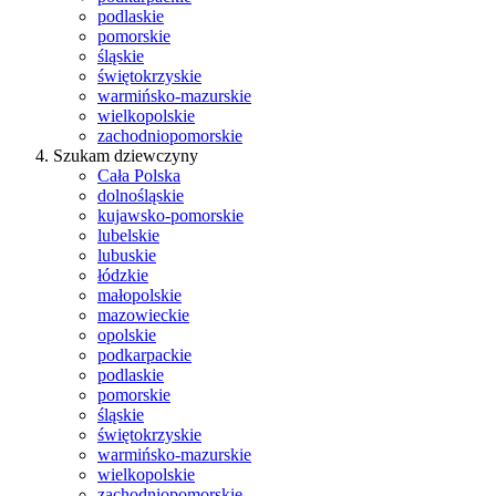
podlaskie
pomorskie
śląskie
świętokrzyskie
warmińsko-mazurskie
wielkopolskie
zachodniopomorskie
Szukam dziewczyny
Cała Polska
dolnośląskie
kujawsko-pomorskie
lubelskie
lubuskie
łódzkie
małopolskie
mazowieckie
opolskie
podkarpackie
podlaskie
pomorskie
śląskie
świętokrzyskie
warmińsko-mazurskie
wielkopolskie
zachodniopomorskie