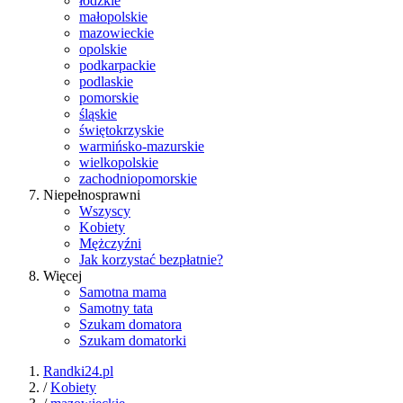
łódzkie
małopolskie
mazowieckie
opolskie
podkarpackie
podlaskie
pomorskie
śląskie
świętokrzyskie
warmińsko-mazurskie
wielkopolskie
zachodniopomorskie
Niepełnosprawni
Wszyscy
Kobiety
Mężczyźni
Jak korzystać bezpłatnie?
Więcej
Samotna mama
Samotny tata
Szukam domatora
Szukam domatorki
Randki24.pl
/
Kobiety