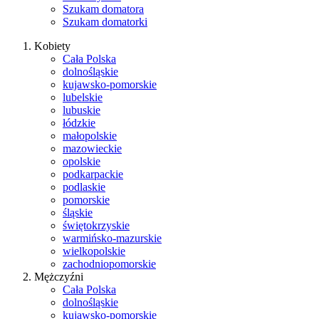
Szukam domatora
Szukam domatorki
Kobiety
Cała Polska
dolnośląskie
kujawsko-pomorskie
lubelskie
lubuskie
łódzkie
małopolskie
mazowieckie
opolskie
podkarpackie
podlaskie
pomorskie
śląskie
świętokrzyskie
warmińsko-mazurskie
wielkopolskie
zachodniopomorskie
Mężczyźni
Cała Polska
dolnośląskie
kujawsko-pomorskie