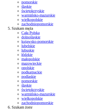
pomorskie
śląskie
świętokrzyskie
warmińsko-mazurskie
wielkopolskie
zachodniopomorskie
Szukam męża
Cała Polska
dolnośląskie
kujawsko-pomorskie
lubelskie
lubuskie
łódzkie
małopolskie
mazowieckie
opolskie
podkarpackie
podlaskie
pomorskie
śląskie
świętokrzyskie
warmińsko-mazurskie
wielkopolskie
zachodniopomorskie
Szukam żony