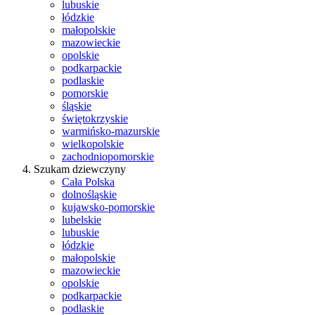
lubuskie
łódzkie
małopolskie
mazowieckie
opolskie
podkarpackie
podlaskie
pomorskie
śląskie
świętokrzyskie
warmińsko-mazurskie
wielkopolskie
zachodniopomorskie
Szukam dziewczyny
Cała Polska
dolnośląskie
kujawsko-pomorskie
lubelskie
lubuskie
łódzkie
małopolskie
mazowieckie
opolskie
podkarpackie
podlaskie