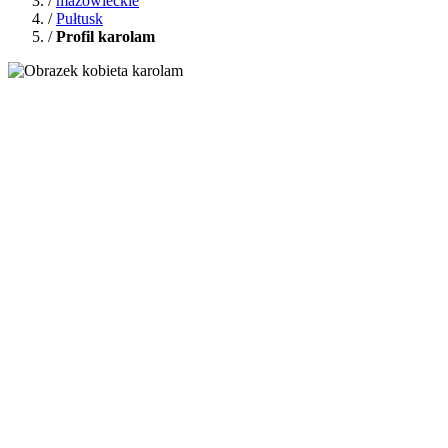
/
mazowieckie
/
Pułtusk
/
Profil karolam