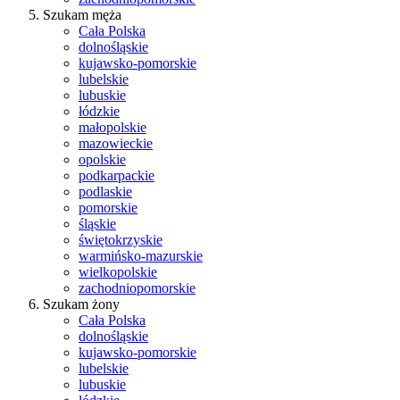
Szukam męża
Cała Polska
dolnośląskie
kujawsko-pomorskie
lubelskie
lubuskie
łódzkie
małopolskie
mazowieckie
opolskie
podkarpackie
podlaskie
pomorskie
śląskie
świętokrzyskie
warmińsko-mazurskie
wielkopolskie
zachodniopomorskie
Szukam żony
Cała Polska
dolnośląskie
kujawsko-pomorskie
lubelskie
lubuskie