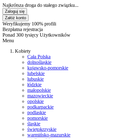
Najkrótsza droga do stałego związku...
Zaloguj się
Załóż konto
Weryfikujemy 100% profili
Bezpłatna rejestracja
Ponad 300 tysięcy Użytkowników
Menu
Kobiety
Cała Polska
dolnośląskie
kujawsko-pomorskie
lubelskie
lubuskie
łódzkie
małopolskie
mazowieckie
opolskie
podkarpackie
podlaskie
pomorskie
śląskie
świętokrzyskie
warmińsko-mazurskie