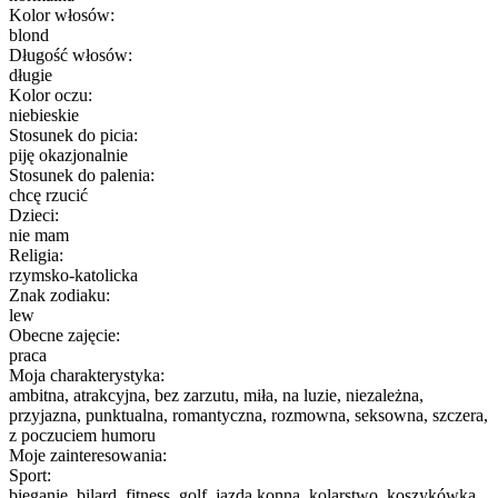
Kolor włosów:
blond
Długość włosów:
długie
Kolor oczu:
niebieskie
Stosunek do picia:
piję okazjonalnie
Stosunek do palenia:
chcę rzucić
Dzieci:
nie mam
Religia:
rzymsko-katolicka
Znak zodiaku:
lew
Obecne zajęcie:
praca
Moja charakterystyka:
ambitna, atrakcyjna, bez zarzutu, miła, na luzie, niezależna,
przyjazna, punktualna, romantyczna, rozmowna, seksowna, szczera,
z poczuciem humoru
Moje zainteresowania:
Sport:
bieganie, bilard, fitness, golf, jazda konna, kolarstwo, koszykówka,