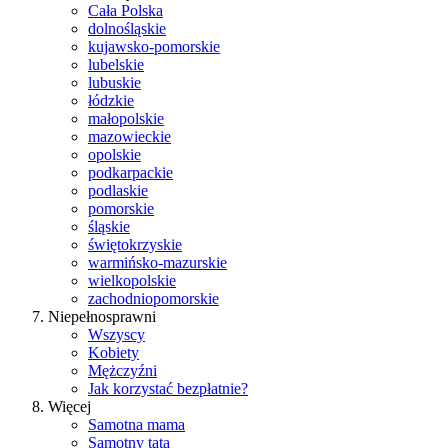
Cała Polska
dolnośląskie
kujawsko-pomorskie
lubelskie
lubuskie
łódzkie
małopolskie
mazowieckie
opolskie
podkarpackie
podlaskie
pomorskie
śląskie
świętokrzyskie
warmińsko-mazurskie
wielkopolskie
zachodniopomorskie
Niepełnosprawni
Wszyscy
Kobiety
Mężczyźni
Jak korzystać bezpłatnie?
Więcej
Samotna mama
Samotny tata