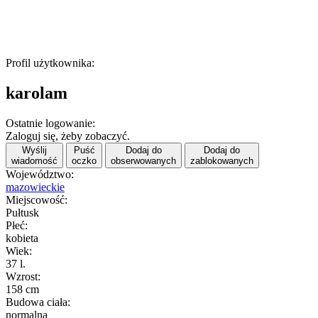
Profil użytkownika:
karolam
Ostatnie logowanie:
Zaloguj się, żeby zobaczyć.
Wyślij
Puść
Dodaj do
Dodaj do
wiadomość
oczko
obserwowanych
zablokowanych
Województwo:
mazowieckie
Miejscowość:
Pułtusk
Płeć:
kobieta
Wiek:
37 l.
Wzrost:
158 cm
Budowa ciała:
normalna