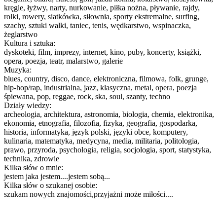
kręgle, łyżwy, narty, nurkowanie, piłka nożna, pływanie, rajdy,
rolki, rowery, siatkówka, siłownia, sporty ekstremalne, surfing,
szachy, sztuki walki, taniec, tenis, wędkarstwo, wspinaczka,
żeglarstwo
Kultura i sztuka:
dyskoteki, film, imprezy, internet, kino, puby, koncerty, książki,
opera, poezja, teatr, malarstwo, galerie
Muzyka:
blues, country, disco, dance, elektroniczna, filmowa, folk, grunge,
hip-hop/rap, industrialna, jazz, klasyczna, metal, opera, poezja
śpiewana, pop, reggae, rock, ska, soul, szanty, techno
Działy wiedzy:
archeologia, architektura, astronomia, biologia, chemia, elektronika,
ekonomia, etnografia, filozofia, fizyka, geografia, gospodarka,
historia, informatyka, język polski, języki obce, komputery,
kulinaria, matematyka, medycyna, media, militaria, politologia,
prawo, przyroda, psychologia, religia, socjologia, sport, statystyka,
technika, zdrowie
Kilka słów o mnie:
jestem jaka jestem....jestem sobą...
Kilka słów o szukanej osobie:
szukam nowych znajomości,przyjażni może miłości....