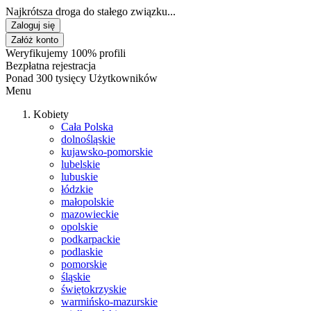
Najkrótsza droga do stałego związku...
Zaloguj się
Załóż konto
Weryfikujemy 100% profili
Bezpłatna rejestracja
Ponad 300 tysięcy Użytkowników
Menu
Kobiety
Cała Polska
dolnośląskie
kujawsko-pomorskie
lubelskie
lubuskie
łódzkie
małopolskie
mazowieckie
opolskie
podkarpackie
podlaskie
pomorskie
śląskie
świętokrzyskie
warmińsko-mazurskie