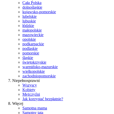
Cała Polska
dolnośląskie
kujawsko-pomorskie
lubelskie
lubuskie
łódzkie
małopolskie
mazowieckie
opolskie
podkarpackie
podlaskie
pomorskie
śląskie
świętokrzyskie
warmińsko-mazurskie
wielkopolskie
zachodniopomorskie
Niepełnosprawni
Wszyscy
Kobiety
Mężczyźni
Jak korzystać bezpłatnie?
Więcej
Samotna mama
Samotny tata