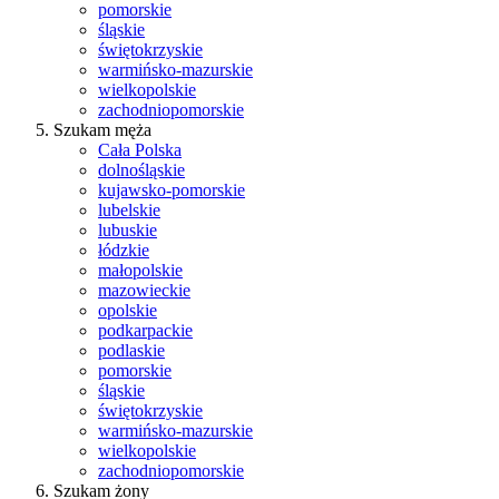
pomorskie
śląskie
świętokrzyskie
warmińsko-mazurskie
wielkopolskie
zachodniopomorskie
Szukam męża
Cała Polska
dolnośląskie
kujawsko-pomorskie
lubelskie
lubuskie
łódzkie
małopolskie
mazowieckie
opolskie
podkarpackie
podlaskie
pomorskie
śląskie
świętokrzyskie
warmińsko-mazurskie
wielkopolskie
zachodniopomorskie
Szukam żony