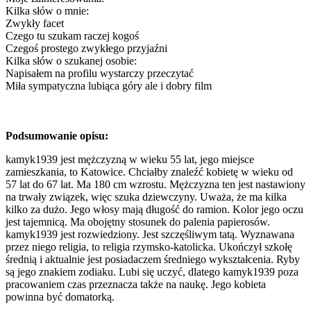
Kilka słów o mnie:
Zwykły facet
Czego tu szukam raczej kogoś
Czegoś prostego zwykłego przyjaźni
Kilka słów o szukanej osobie:
Napisałem na profilu wystarczy przeczytać
Miła sympatyczna lubiąca góry ale i dobry film
Podsumowanie opisu:
kamyk1939 jest mężczyzną w wieku 55 lat, jego miejsce
zamieszkania, to Katowice. Chciałby znaleźć kobietę w wieku od
57 lat do 67 lat. Ma 180 cm wzrostu. Mężczyzna ten jest nastawiony
na trwały związek, więc szuka dziewczyny. Uważa, że ma kilka
kilko za dużo. Jego włosy mają długość do ramion. Kolor jego oczu
jest tajemnicą. Ma obojętny stosunek do palenia papierosów.
kamyk1939 jest rozwiedziony. Jest szczęśliwym tatą. Wyznawana
przez niego religia, to religia rzymsko-katolicka. Ukończył szkołę
średnią i aktualnie jest posiadaczem średniego wykształcenia. Ryby
są jego znakiem zodiaku. Lubi się uczyć, dlatego kamyk1939 poza
pracowaniem czas przeznacza także na naukę. Jego kobieta
powinna być domatorką.