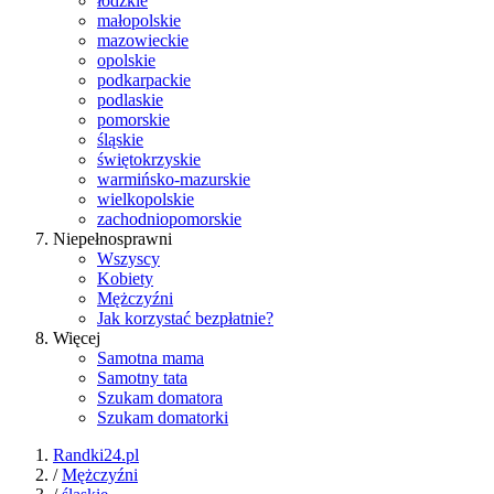
łódzkie
małopolskie
mazowieckie
opolskie
podkarpackie
podlaskie
pomorskie
śląskie
świętokrzyskie
warmińsko-mazurskie
wielkopolskie
zachodniopomorskie
Niepełnosprawni
Wszyscy
Kobiety
Mężczyźni
Jak korzystać bezpłatnie?
Więcej
Samotna mama
Samotny tata
Szukam domatora
Szukam domatorki
Randki24.pl
/
Mężczyźni