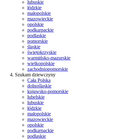
lubuskie
łódzkie
małopolskie
mazowieckie
opolskie
podkarpackie
podlaskie
pomorskie
śląskie
świętokrzyskie
warmińsko-mazurskie
wielkopolskie
zachodniopomorskie
Szukam dziewczyny
Cała Polska
dolnośląskie
kujawsko-pomorskie
lubelskie
lubuskie
łódzkie
małopolskie
mazowieckie
opolskie
podkarpackie
podlaskie