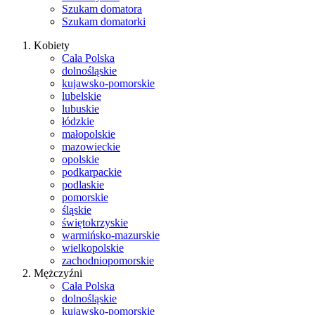
Szukam domatora
Szukam domatorki
Kobiety
Cała Polska
dolnośląskie
kujawsko-pomorskie
lubelskie
lubuskie
łódzkie
małopolskie
mazowieckie
opolskie
podkarpackie
podlaskie
pomorskie
śląskie
świętokrzyskie
warmińsko-mazurskie
wielkopolskie
zachodniopomorskie
Mężczyźni
Cała Polska
dolnośląskie
kujawsko-pomorskie