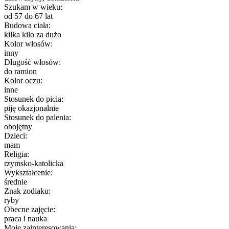
Szukam w wieku:
od 57 do 67 lat
Budowa ciała:
kilka kilo za dużo
Kolor włosów:
inny
Długość włosów:
do ramion
Kolor oczu:
inne
Stosunek do picia:
piję okazjonalnie
Stosunek do palenia:
obojętny
Dzieci:
mam
Religia:
rzymsko-katolicka
Wykształcenie:
średnie
Znak zodiaku:
ryby
Obecne zajęcie:
praca i nauka
Moje zainteresowania: