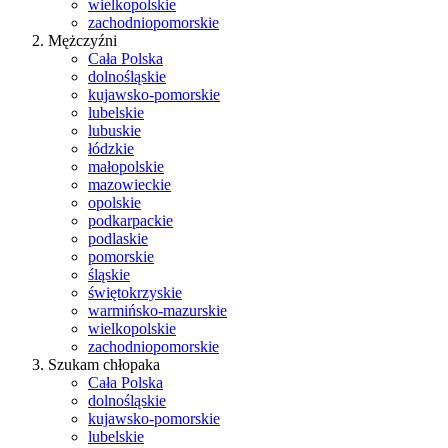
wielkopolskie
zachodniopomorskie
Mężczyźni
Cała Polska
dolnośląskie
kujawsko-pomorskie
lubelskie
lubuskie
łódzkie
małopolskie
mazowieckie
opolskie
podkarpackie
podlaskie
pomorskie
śląskie
świętokrzyskie
warmińsko-mazurskie
wielkopolskie
zachodniopomorskie
Szukam chłopaka
Cała Polska
dolnośląskie
kujawsko-pomorskie
lubelskie