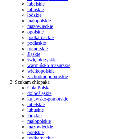
lubelskie
lubuskie
łódzkie
małopolskie
mazowieckie
opolskie
podkarpackie
podlaskie
pomorskie
śląskie
świętokrzyskie
warmińsko-mazurskie
wielkopolskie
zachodniopomorskie
Szukam chłopaka
Cała Polska
dolnośląskie
kujawsko-pomorskie
lubelskie
lubuskie
łódzkie
małopolskie
mazowieckie
opolskie
podkarpackie