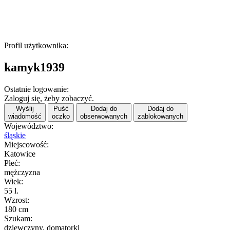
Profil użytkownika:
kamyk1939
Ostatnie logowanie:
Zaloguj się, żeby zobaczyć.
Wyślij
Puść
Dodaj do
Dodaj do
wiadomość
oczko
obserwowanych
zablokowanych
Województwo:
śląskie
Miejscowość:
Katowice
Płeć:
mężczyzna
Wiek:
55 l.
Wzrost:
180 cm
Szukam:
dziewczyny, domatorki