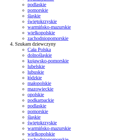
podlaskie
pomorskie
śląskie
świętokrzyskie
warmińsko-mazurskie
wielkopolskie
zachodniopomorskie
Szukam dziewczyny
Cała Polska
dolnośląskie
kujawsko-pomorskie
lubelskie
lubuskie
łódzkie
małopolskie
mazowieckie
opolskie
podkarpackie
podlaskie
pomorskie
śląskie
świętokrzyskie
warmińsko-mazurskie
wielkopolskie
zachodniopomorskie