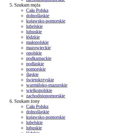
Szukam męża
Cała Polska
dolnośląskie
kujawsko-pomorskie
lubelskie
lubuskie
łódzkie
małopolskie
mazowieckie
opolskie
podkarpackie
podlaskie
pomorskie
śląskie
świętokrzyskie
warmińsko-mazurskie
wielkopolskie
zachodniopomorskie
Szukam żony
Cała Polska
dolnośląskie
kujawsko-pomorskie
lubelskie
lubuskie