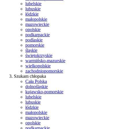
lubelskie
lubuskie
łódzkie
małopolskie
mazowieckie
opolskie
podkarpackie
podlaskie
pomorskie
śląskie
świętokrzyskie
warmińsko-mazurskie
wielkopolskie
zachodniopomorskie
Szukam chłopaka
Cała Polska
dolnośląskie
kujawsko-pomorskie
lubelskie
lubuskie
łódzkie
małopolskie
mazowieckie
opolskie
podkarpackie