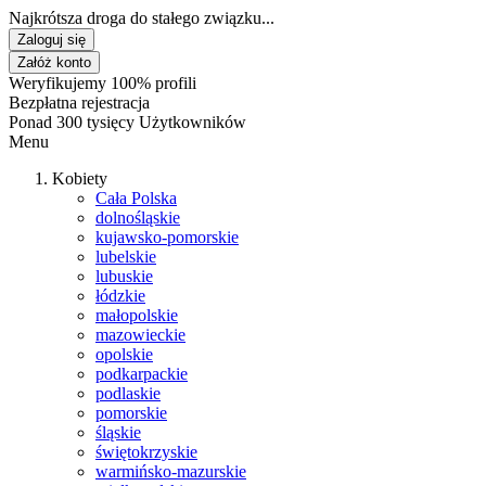
Najkrótsza droga do stałego związku...
Zaloguj się
Załóż konto
Weryfikujemy 100% profili
Bezpłatna rejestracja
Ponad 300 tysięcy Użytkowników
Menu
Kobiety
Cała Polska
dolnośląskie
kujawsko-pomorskie
lubelskie
lubuskie
łódzkie
małopolskie
mazowieckie
opolskie
podkarpackie
podlaskie
pomorskie
śląskie
świętokrzyskie
warmińsko-mazurskie