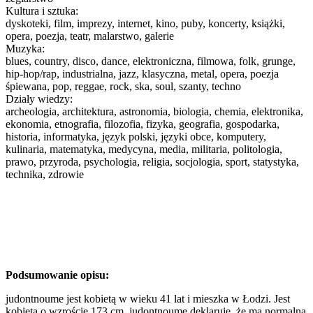
Kultura i sztuka:
dyskoteki, film, imprezy, internet, kino, puby, koncerty, książki,
opera, poezja, teatr, malarstwo, galerie
Muzyka:
blues, country, disco, dance, elektroniczna, filmowa, folk, grunge,
hip-hop/rap, industrialna, jazz, klasyczna, metal, opera, poezja
śpiewana, pop, reggae, rock, ska, soul, szanty, techno
Działy wiedzy:
archeologia, architektura, astronomia, biologia, chemia, elektronika,
ekonomia, etnografia, filozofia, fizyka, geografia, gospodarka,
historia, informatyka, język polski, języki obce, komputery,
kulinaria, matematyka, medycyna, media, militaria, politologia,
prawo, przyroda, psychologia, religia, socjologia, sport, statystyka,
technika, zdrowie
Podsumowanie opisu:
judontnoume jest kobietą w wieku 41 lat i mieszka w Łodzi. Jest
kobietą o wzroście 173 cm. judontnoume deklaruje, że ma normalną