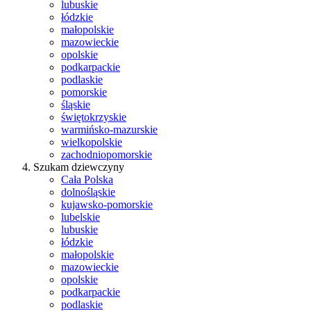
lubuskie
łódzkie
małopolskie
mazowieckie
opolskie
podkarpackie
podlaskie
pomorskie
śląskie
świętokrzyskie
warmińsko-mazurskie
wielkopolskie
zachodniopomorskie
Szukam dziewczyny
Cała Polska
dolnośląskie
kujawsko-pomorskie
lubelskie
lubuskie
łódzkie
małopolskie
mazowieckie
opolskie
podkarpackie
podlaskie