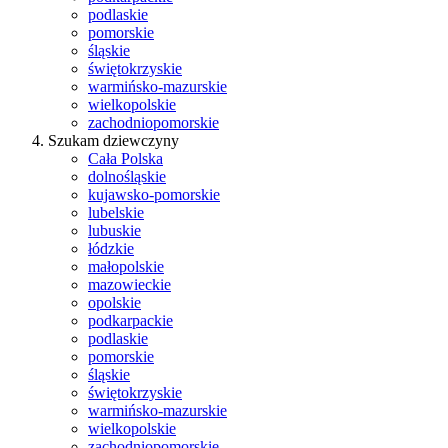
podlaskie
pomorskie
śląskie
świętokrzyskie
warmińsko-mazurskie
wielkopolskie
zachodniopomorskie
Szukam dziewczyny
Cała Polska
dolnośląskie
kujawsko-pomorskie
lubelskie
lubuskie
łódzkie
małopolskie
mazowieckie
opolskie
podkarpackie
podlaskie
pomorskie
śląskie
świętokrzyskie
warmińsko-mazurskie
wielkopolskie
zachodniopomorskie