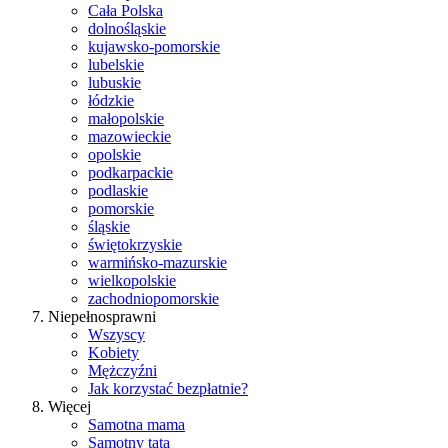
Cała Polska
dolnośląskie
kujawsko-pomorskie
lubelskie
lubuskie
łódzkie
małopolskie
mazowieckie
opolskie
podkarpackie
podlaskie
pomorskie
śląskie
świętokrzyskie
warmińsko-mazurskie
wielkopolskie
zachodniopomorskie
Niepełnosprawni
Wszyscy
Kobiety
Mężczyźni
Jak korzystać bezpłatnie?
Więcej
Samotna mama
Samotny tata