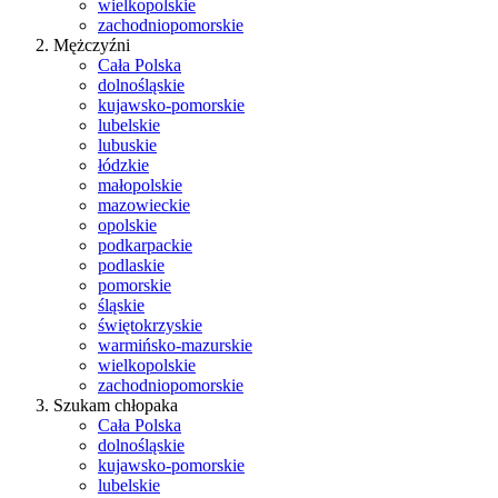
wielkopolskie
zachodniopomorskie
Mężczyźni
Cała Polska
dolnośląskie
kujawsko-pomorskie
lubelskie
lubuskie
łódzkie
małopolskie
mazowieckie
opolskie
podkarpackie
podlaskie
pomorskie
śląskie
świętokrzyskie
warmińsko-mazurskie
wielkopolskie
zachodniopomorskie
Szukam chłopaka
Cała Polska
dolnośląskie
kujawsko-pomorskie
lubelskie