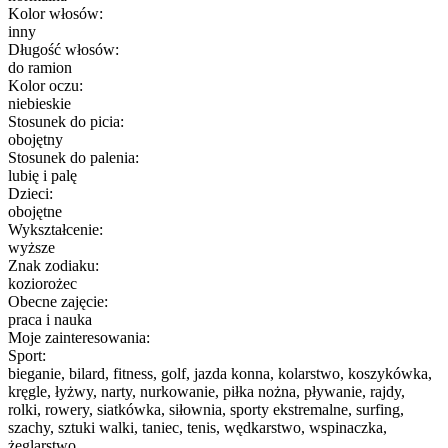
Kolor włosów:
inny
Długość włosów:
do ramion
Kolor oczu:
niebieskie
Stosunek do picia:
obojętny
Stosunek do palenia:
lubię i palę
Dzieci:
obojętne
Wykształcenie:
wyższe
Znak zodiaku:
koziorożec
Obecne zajęcie:
praca i nauka
Moje zainteresowania:
Sport:
bieganie, bilard, fitness, golf, jazda konna, kolarstwo, koszykówka,
kręgle, łyżwy, narty, nurkowanie, piłka nożna, pływanie, rajdy,
rolki, rowery, siatkówka, siłownia, sporty ekstremalne, surfing,
szachy, sztuki walki, taniec, tenis, wędkarstwo, wspinaczka,
żeglarstwo