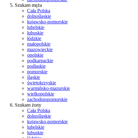
Szukam męża
Cała Polska
dolnośląskie
kujawsko-pomorskie
lubelskie
lubuskie
łódzkie
małopolskie
mazowieckie
opolskie
podkarpackie
podlaskie
pomorskie
śląskie
świętokrzyskie
warmińsko-mazurskie
wielkopolskie
zachodniopomorskie
Szukam żony
Cała Polska
dolnośląskie
kujawsko-pomorskie
lubelskie
lubuskie