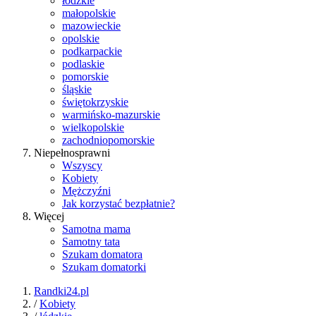
łódzkie
małopolskie
mazowieckie
opolskie
podkarpackie
podlaskie
pomorskie
śląskie
świętokrzyskie
warmińsko-mazurskie
wielkopolskie
zachodniopomorskie
Niepełnosprawni
Wszyscy
Kobiety
Mężczyźni
Jak korzystać bezpłatnie?
Więcej
Samotna mama
Samotny tata
Szukam domatora
Szukam domatorki
Randki24.pl
/
Kobiety