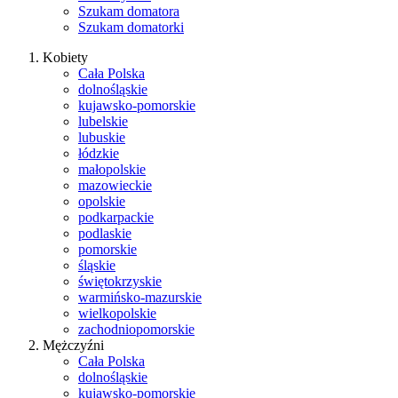
Szukam domatora
Szukam domatorki
Kobiety
Cała Polska
dolnośląskie
kujawsko-pomorskie
lubelskie
lubuskie
łódzkie
małopolskie
mazowieckie
opolskie
podkarpackie
podlaskie
pomorskie
śląskie
świętokrzyskie
warmińsko-mazurskie
wielkopolskie
zachodniopomorskie
Mężczyźni
Cała Polska
dolnośląskie
kujawsko-pomorskie