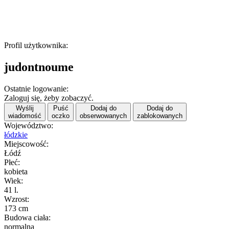
Profil użytkownika:
judontnoume
Ostatnie logowanie:
Zaloguj się, żeby zobaczyć.
Wyślij
Puść
Dodaj do
Dodaj do
wiadomość
oczko
obserwowanych
zablokowanych
Województwo:
łódzkie
Miejscowość:
Łódź
Płeć:
kobieta
Wiek:
41 l.
Wzrost:
173 cm
Budowa ciała:
normalna