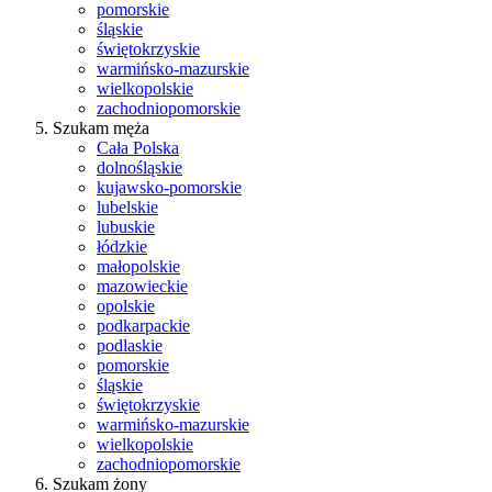
pomorskie
śląskie
świętokrzyskie
warmińsko-mazurskie
wielkopolskie
zachodniopomorskie
Szukam męża
Cała Polska
dolnośląskie
kujawsko-pomorskie
lubelskie
lubuskie
łódzkie
małopolskie
mazowieckie
opolskie
podkarpackie
podlaskie
pomorskie
śląskie
świętokrzyskie
warmińsko-mazurskie
wielkopolskie
zachodniopomorskie
Szukam żony