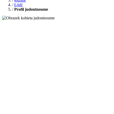
/
łódzkie
/
Łódź
/
Profil judontnoume