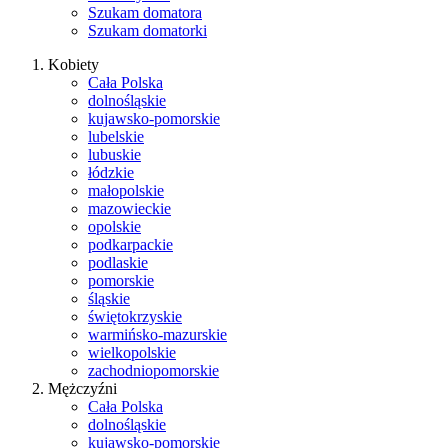
Szukam domatora
Szukam domatorki
Kobiety
Cała Polska
dolnośląskie
kujawsko-pomorskie
lubelskie
lubuskie
łódzkie
małopolskie
mazowieckie
opolskie
podkarpackie
podlaskie
pomorskie
śląskie
świętokrzyskie
warmińsko-mazurskie
wielkopolskie
zachodniopomorskie
Mężczyźni
Cała Polska
dolnośląskie
kujawsko-pomorskie