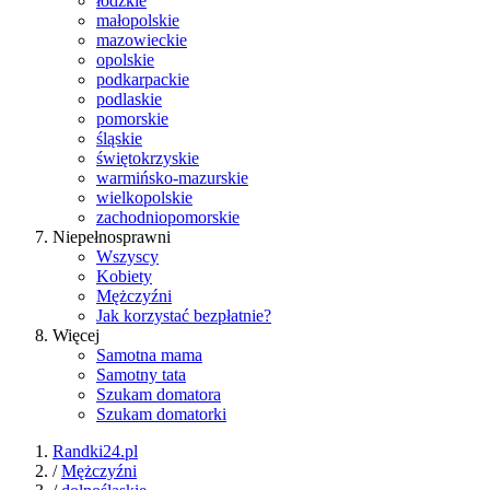
łódzkie
małopolskie
mazowieckie
opolskie
podkarpackie
podlaskie
pomorskie
śląskie
świętokrzyskie
warmińsko-mazurskie
wielkopolskie
zachodniopomorskie
Niepełnosprawni
Wszyscy
Kobiety
Mężczyźni
Jak korzystać bezpłatnie?
Więcej
Samotna mama
Samotny tata
Szukam domatora
Szukam domatorki
Randki24.pl
/
Mężczyźni