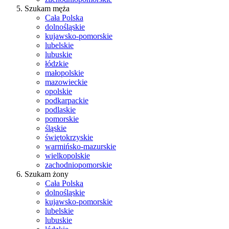
Szukam męża
Cała Polska
dolnośląskie
kujawsko-pomorskie
lubelskie
lubuskie
łódzkie
małopolskie
mazowieckie
opolskie
podkarpackie
podlaskie
pomorskie
śląskie
świętokrzyskie
warmińsko-mazurskie
wielkopolskie
zachodniopomorskie
Szukam żony
Cała Polska
dolnośląskie
kujawsko-pomorskie
lubelskie
lubuskie