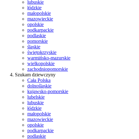
lubuskie
łódzkie
małopolskie
mazowieckie
opolskie
podkarpackie
podlaskie
pomorskie
śląskie
świętokrzyskie
warmińsko-mazurskie
wielkopolskie
zachodniopomorskie
Szukam dziewczyny
Cała Polska
dolnośląskie
kujawsko-pomorskie
lubelskie
lubuskie
łódzkie
małopolskie
mazowieckie
opolskie
podkarpackie
podlaskie