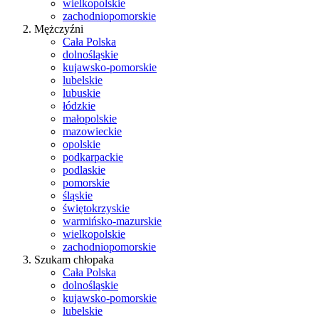
wielkopolskie
zachodniopomorskie
Mężczyźni
Cała Polska
dolnośląskie
kujawsko-pomorskie
lubelskie
lubuskie
łódzkie
małopolskie
mazowieckie
opolskie
podkarpackie
podlaskie
pomorskie
śląskie
świętokrzyskie
warmińsko-mazurskie
wielkopolskie
zachodniopomorskie
Szukam chłopaka
Cała Polska
dolnośląskie
kujawsko-pomorskie
lubelskie