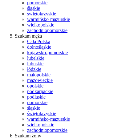
pomorskie
śląskie
świętokrzyskie
warmińsko-mazurskie
wielkopolskie
zachodniopomorskie
Szukam męża
Cała Polska
dolnośląskie
kujawsko-pomorskie
lubelskie
lubuskie
łódzkie
małopolskie
mazowieckie
opolskie
podkarpackie
podlaskie
pomorskie
śląskie
świętokrzyskie
warmińsko-mazurskie
wielkopolskie
zachodniopomorskie
Szukam żony