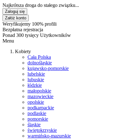
Najkrótsza droga do stałego związku...
Zaloguj się
Załóż konto
Weryfikujemy 100% profili
Bezpłatna rejestracja
Ponad 300 tysięcy Użytkowników
Menu
Kobiety
Cała Polska
dolnośląskie
kujawsko-pomorskie
lubelskie
lubuskie
łódzkie
małopolskie
mazowieckie
opolskie
podkarpackie
podlaskie
pomorskie
śląskie
świętokrzyskie
warmińsko-mazurskie