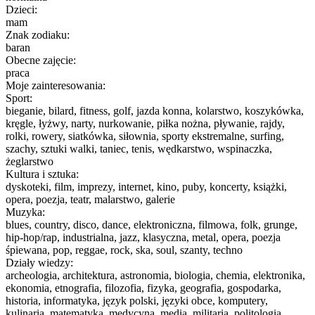
Dzieci:
mam
Znak zodiaku:
baran
Obecne zajęcie:
praca
Moje zainteresowania:
Sport:
bieganie, bilard, fitness, golf, jazda konna, kolarstwo, koszykówka,
kręgle, łyżwy, narty, nurkowanie, piłka nożna, pływanie, rajdy,
rolki, rowery, siatkówka, siłownia, sporty ekstremalne, surfing,
szachy, sztuki walki, taniec, tenis, wędkarstwo, wspinaczka,
żeglarstwo
Kultura i sztuka:
dyskoteki, film, imprezy, internet, kino, puby, koncerty, książki,
opera, poezja, teatr, malarstwo, galerie
Muzyka:
blues, country, disco, dance, elektroniczna, filmowa, folk, grunge,
hip-hop/rap, industrialna, jazz, klasyczna, metal, opera, poezja
śpiewana, pop, reggae, rock, ska, soul, szanty, techno
Działy wiedzy:
archeologia, architektura, astronomia, biologia, chemia, elektronika,
ekonomia, etnografia, filozofia, fizyka, geografia, gospodarka,
historia, informatyka, język polski, języki obce, komputery,
kulinaria, matematyka, medycyna, media, militaria, politologia,