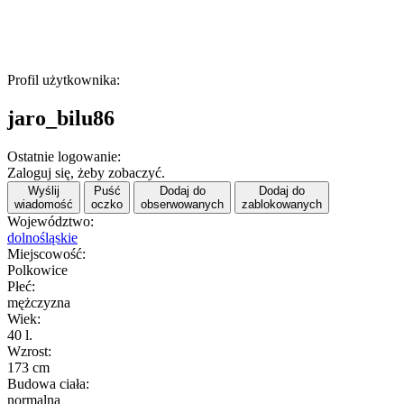
Profil użytkownika:
jaro_bilu86
Ostatnie logowanie:
Zaloguj się, żeby zobaczyć.
Wyślij
Puść
Dodaj do
Dodaj do
wiadomość
oczko
obserwowanych
zablokowanych
Województwo:
dolnośląskie
Miejscowość:
Polkowice
Płeć:
mężczyzna
Wiek:
40 l.
Wzrost:
173 cm
Budowa ciała:
normalna