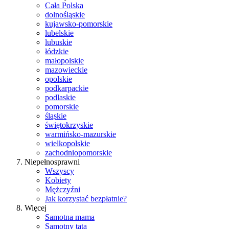
Cała Polska
dolnośląskie
kujawsko-pomorskie
lubelskie
lubuskie
łódzkie
małopolskie
mazowieckie
opolskie
podkarpackie
podlaskie
pomorskie
śląskie
świętokrzyskie
warmińsko-mazurskie
wielkopolskie
zachodniopomorskie
Niepełnosprawni
Wszyscy
Kobiety
Mężczyźni
Jak korzystać bezpłatnie?
Więcej
Samotna mama
Samotny tata