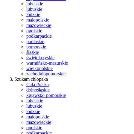
lubelskie
lubuskie
łódzkie
małopolskie
mazowieckie
opolskie
podkarpackie
podlaskie
pomorskie
śląskie
świętokrzyskie
warmińsko-mazurskie
wielkopolskie
zachodniopomorskie
Szukam chłopaka
Cała Polska
dolnośląskie
kujawsko-pomorskie
lubelskie
lubuskie
łódzkie
małopolskie
mazowieckie
opolskie
podkarpackie