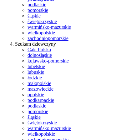
podlaskie
pomorskie
śląskie
świętokrzyskie
warmińsko-mazurskie
wielkopolskie
zachodniopomorskie
Szukam dziewczyny
Cała Polska
dolnośląskie
kujawsko-pomorskie
lubelskie
lubuskie
łódzkie
małopolskie
mazowieckie
opolskie
podkarpackie
podlaskie
pomorskie
śląskie
świętokrzyskie
warmińsko-mazurskie
wielkopolskie
zachodniopomorskie