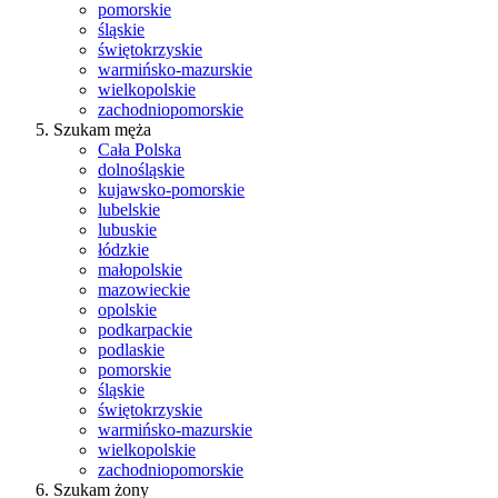
pomorskie
śląskie
świętokrzyskie
warmińsko-mazurskie
wielkopolskie
zachodniopomorskie
Szukam męża
Cała Polska
dolnośląskie
kujawsko-pomorskie
lubelskie
lubuskie
łódzkie
małopolskie
mazowieckie
opolskie
podkarpackie
podlaskie
pomorskie
śląskie
świętokrzyskie
warmińsko-mazurskie
wielkopolskie
zachodniopomorskie
Szukam żony