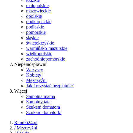
łódzkie
małopolskie
mazowieckie
opolskie
podkarpackie
podlaskie
pomorskie
śląskie
świętokrzyskie
warmińsko-mazurskie
wielkopolskie
zachodniopomorskie
Niepełnosprawni
Wszyscy
Kobiety
Mężczyźni
Jak korzystać bezpłatnie?
Więcej
Samotna mama
Samotny tata
Szukam domatora
Szukam domatorki
Randki24.pl
/
Mężczyźni