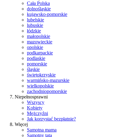
Cała Polska
dolnośląskie
kujawsko-pomorskie
lubelskie
lubuskie
łódzkie
małopolskie
mazowieckie
opolskie
podkarpackie
podlaskie
pomorskie
śląskie
świętokrzyskie
warmińsko-mazurskie
wielkopolskie
zachodniopomorskie
Niepełnosprawni
Wszyscy
Kobiety
Mężczyźni
Jak korzystać bezpłatnie?
Więcej
Samotna mama
Samotny tata