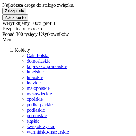
Najkrótsza droga do stałego związku...
Zaloguj się
Załóż konto
Weryfikujemy 100% profili
Bezpłatna rejestracja
Ponad 300 tysięcy Użytkowników
Menu
Kobiety
Cała Polska
dolnośląskie
kujawsko-pomorskie
lubelskie
lubuskie
łódzkie
małopolskie
mazowieckie
opolskie
podkarpackie
podlaskie
pomorskie
śląskie
świętokrzyskie
warmińsko-mazurskie