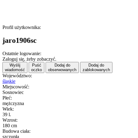
Profil użytkownika:
jaro1906sc
Ostatnie logowanie:
Zaloguj się, żeby zobaczyć.
Wyślij
Puść
Dodaj do
Dodaj do
wiadomość
oczko
obserwowanych
zablokowanych
Województwo:
śląskie
Miejscowość:
Sosnowiec
Płeć:
mężczyzna
Wiek:
39 l.
Wzrost:
180 cm
Budowa ciała:
szczupła