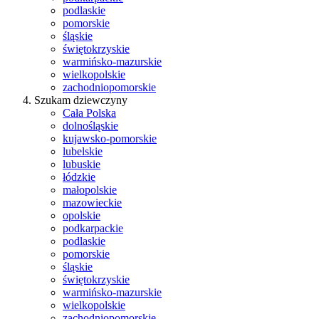
podlaskie
pomorskie
śląskie
świętokrzyskie
warmińsko-mazurskie
wielkopolskie
zachodniopomorskie
Szukam dziewczyny
Cała Polska
dolnośląskie
kujawsko-pomorskie
lubelskie
lubuskie
łódzkie
małopolskie
mazowieckie
opolskie
podkarpackie
podlaskie
pomorskie
śląskie
świętokrzyskie
warmińsko-mazurskie
wielkopolskie
zachodniopomorskie