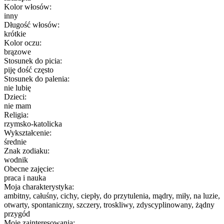
Kolor włosów:
inny
Długość włosów:
krótkie
Kolor oczu:
brązowe
Stosunek do picia:
piję dość często
Stosunek do palenia:
nie lubię
Dzieci:
nie mam
Religia:
rzymsko-katolicka
Wykształcenie:
średnie
Znak zodiaku:
wodnik
Obecne zajęcie:
praca i nauka
Moja charakterystyka:
ambitny, całuśny, cichy, ciepły, do przytulenia, mądry, miły, na luzie,
otwarty, spontaniczny, szczery, troskliwy, zdyscyplinowany, żądny
przygód
Moje zainteresowania: