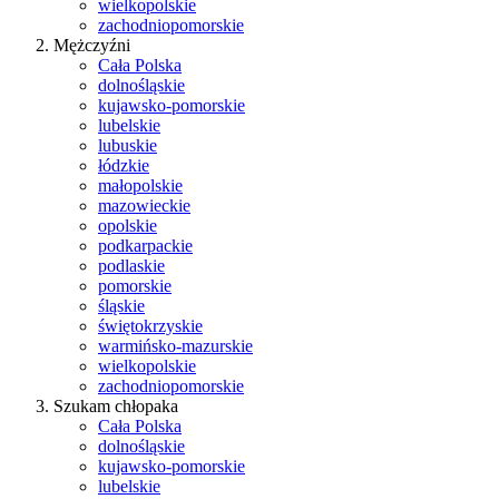
wielkopolskie
zachodniopomorskie
Mężczyźni
Cała Polska
dolnośląskie
kujawsko-pomorskie
lubelskie
lubuskie
łódzkie
małopolskie
mazowieckie
opolskie
podkarpackie
podlaskie
pomorskie
śląskie
świętokrzyskie
warmińsko-mazurskie
wielkopolskie
zachodniopomorskie
Szukam chłopaka
Cała Polska
dolnośląskie
kujawsko-pomorskie
lubelskie