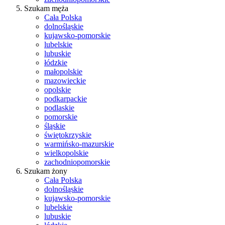
Szukam męża
Cała Polska
dolnośląskie
kujawsko-pomorskie
lubelskie
lubuskie
łódzkie
małopolskie
mazowieckie
opolskie
podkarpackie
podlaskie
pomorskie
śląskie
świętokrzyskie
warmińsko-mazurskie
wielkopolskie
zachodniopomorskie
Szukam żony
Cała Polska
dolnośląskie
kujawsko-pomorskie
lubelskie
lubuskie