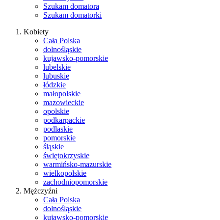
Szukam domatora
Szukam domatorki
Kobiety
Cała Polska
dolnośląskie
kujawsko-pomorskie
lubelskie
lubuskie
łódzkie
małopolskie
mazowieckie
opolskie
podkarpackie
podlaskie
pomorskie
śląskie
świętokrzyskie
warmińsko-mazurskie
wielkopolskie
zachodniopomorskie
Mężczyźni
Cała Polska
dolnośląskie
kujawsko-pomorskie