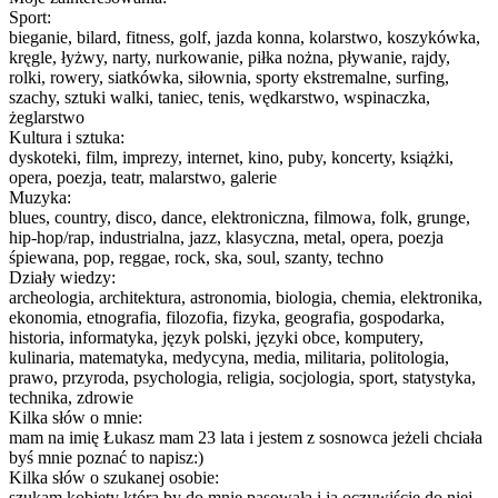
Sport:
bieganie, bilard, fitness, golf, jazda konna, kolarstwo, koszykówka,
kręgle, łyżwy, narty, nurkowanie, piłka nożna, pływanie, rajdy,
rolki, rowery, siatkówka, siłownia, sporty ekstremalne, surfing,
szachy, sztuki walki, taniec, tenis, wędkarstwo, wspinaczka,
żeglarstwo
Kultura i sztuka:
dyskoteki, film, imprezy, internet, kino, puby, koncerty, książki,
opera, poezja, teatr, malarstwo, galerie
Muzyka:
blues, country, disco, dance, elektroniczna, filmowa, folk, grunge,
hip-hop/rap, industrialna, jazz, klasyczna, metal, opera, poezja
śpiewana, pop, reggae, rock, ska, soul, szanty, techno
Działy wiedzy:
archeologia, architektura, astronomia, biologia, chemia, elektronika,
ekonomia, etnografia, filozofia, fizyka, geografia, gospodarka,
historia, informatyka, język polski, języki obce, komputery,
kulinaria, matematyka, medycyna, media, militaria, politologia,
prawo, przyroda, psychologia, religia, socjologia, sport, statystyka,
technika, zdrowie
Kilka słów o mnie:
mam na imię Łukasz mam 23 lata i jestem z sosnowca jeżeli chciała
byś mnie poznać to napisz:)
Kilka słów o szukanej osobie:
szukam kobiety która by do mnie pasowała i ja oczywiście do niej