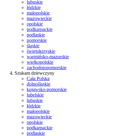
lubuskie
łódzkie
małopolskie
mazowieckie
opolskie
podkarpackie
podlaskie
pomorskie
śląskie
świętokrzyskie
warmińsko-mazurskie
wielkopolskie
zachodniopomorskie
Szukam dziewczyny
Cała Polska
dolnośląskie
kujawsko-pomorskie
lubelskie
lubuskie
łódzkie
małopolskie
mazowieckie
opolskie
podkarpackie
podlaskie