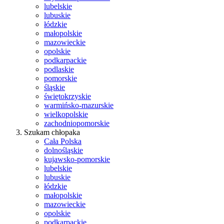
lubelskie
lubuskie
łódzkie
małopolskie
mazowieckie
opolskie
podkarpackie
podlaskie
pomorskie
śląskie
świętokrzyskie
warmińsko-mazurskie
wielkopolskie
zachodniopomorskie
Szukam chłopaka
Cała Polska
dolnośląskie
kujawsko-pomorskie
lubelskie
lubuskie
łódzkie
małopolskie
mazowieckie
opolskie
podkarpackie