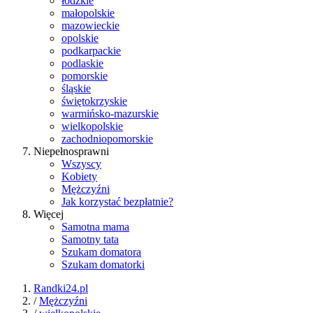
łódzkie
małopolskie
mazowieckie
opolskie
podkarpackie
podlaskie
pomorskie
śląskie
świętokrzyskie
warmińsko-mazurskie
wielkopolskie
zachodniopomorskie
Niepełnosprawni
Wszyscy
Kobiety
Mężczyźni
Jak korzystać bezpłatnie?
Więcej
Samotna mama
Samotny tata
Szukam domatora
Szukam domatorki
Randki24.pl
/
Mężczyźni