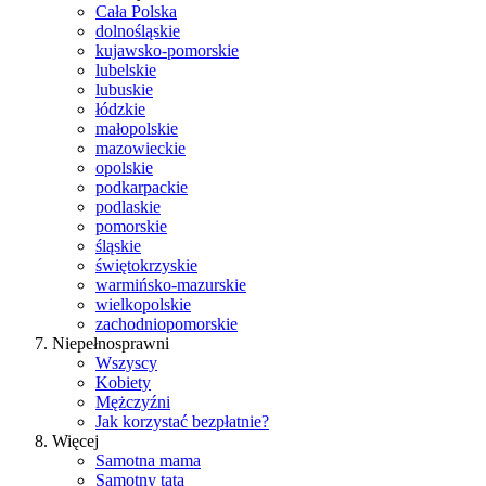
Cała Polska
dolnośląskie
kujawsko-pomorskie
lubelskie
lubuskie
łódzkie
małopolskie
mazowieckie
opolskie
podkarpackie
podlaskie
pomorskie
śląskie
świętokrzyskie
warmińsko-mazurskie
wielkopolskie
zachodniopomorskie
Niepełnosprawni
Wszyscy
Kobiety
Mężczyźni
Jak korzystać bezpłatnie?
Więcej
Samotna mama
Samotny tata