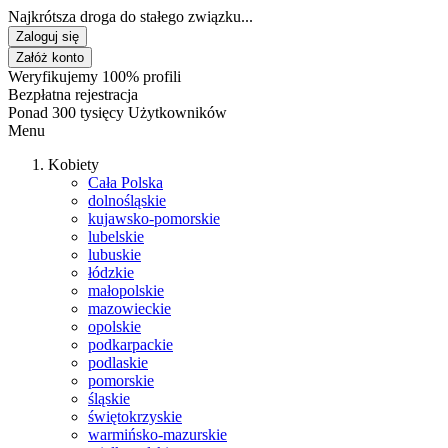
Najkrótsza droga do stałego związku...
Zaloguj się
Załóż konto
Weryfikujemy 100% profili
Bezpłatna rejestracja
Ponad 300 tysięcy Użytkowników
Menu
Kobiety
Cała Polska
dolnośląskie
kujawsko-pomorskie
lubelskie
lubuskie
łódzkie
małopolskie
mazowieckie
opolskie
podkarpackie
podlaskie
pomorskie
śląskie
świętokrzyskie
warmińsko-mazurskie