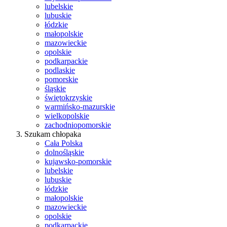
lubelskie
lubuskie
łódzkie
małopolskie
mazowieckie
opolskie
podkarpackie
podlaskie
pomorskie
śląskie
świętokrzyskie
warmińsko-mazurskie
wielkopolskie
zachodniopomorskie
Szukam chłopaka
Cała Polska
dolnośląskie
kujawsko-pomorskie
lubelskie
lubuskie
łódzkie
małopolskie
mazowieckie
opolskie
podkarpackie