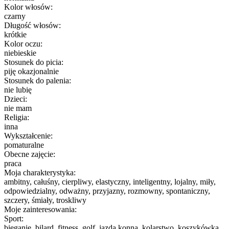
Kolor włosów:
czarny
Długość włosów:
krótkie
Kolor oczu:
niebieskie
Stosunek do picia:
piję okazjonalnie
Stosunek do palenia:
nie lubię
Dzieci:
nie mam
Religia:
inna
Wykształcenie:
pomaturalne
Obecne zajęcie:
praca
Moja charakterystyka:
ambitny, całuśny, cierpliwy, elastyczny, inteligentny, lojalny, miły,
odpowiedzialny, odważny, przyjazny, rozmowny, spontaniczny,
szczery, śmiały, troskliwy
Moje zainteresowania:
Sport:
bieganie, bilard, fitness, golf, jazda konna, kolarstwo, koszykówka,