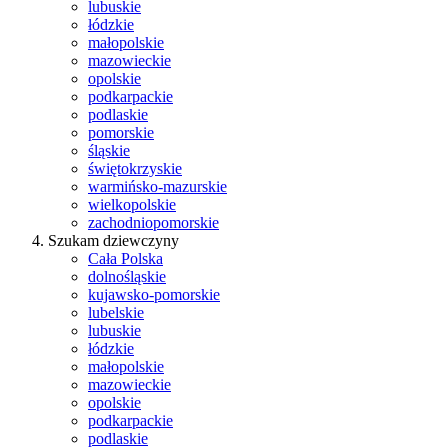
lubuskie
łódzkie
małopolskie
mazowieckie
opolskie
podkarpackie
podlaskie
pomorskie
śląskie
świętokrzyskie
warmińsko-mazurskie
wielkopolskie
zachodniopomorskie
Szukam dziewczyny
Cała Polska
dolnośląskie
kujawsko-pomorskie
lubelskie
lubuskie
łódzkie
małopolskie
mazowieckie
opolskie
podkarpackie
podlaskie