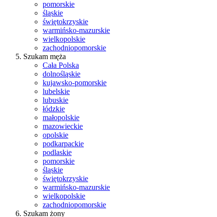
pomorskie
śląskie
świętokrzyskie
warmińsko-mazurskie
wielkopolskie
zachodniopomorskie
Szukam męża
Cała Polska
dolnośląskie
kujawsko-pomorskie
lubelskie
lubuskie
łódzkie
małopolskie
mazowieckie
opolskie
podkarpackie
podlaskie
pomorskie
śląskie
świętokrzyskie
warmińsko-mazurskie
wielkopolskie
zachodniopomorskie
Szukam żony