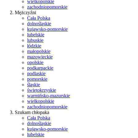
wielkopolskie
zachodniopomorskie
Mężczyźni
Cała Polska
dolnośląskie
kujawsko-pomorskie
lubelskie
lubuskie
łódzkie
małopolskie
mazowieckie
opolskie
podkarpackie
podlaskie
pomorskie
śląskie
świętokrzyskie
warmińsko-mazurskie
wielkopolskie
zachodniopomorskie
Szukam chłopaka
Cała Polska
dolnośląskie
kujawsko-pomorskie
lubelskie