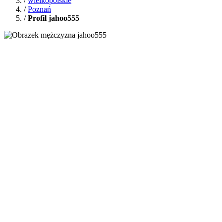
/
wielkopolskie
/
Poznań
/
Profil jahoo555