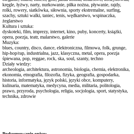
kręgle, łyżwy, narty, nurkowanie, piłka nożna, pływanie, rajdy,
rolki, rowery, siatkówka, siłownia, sporty ekstremalne, surfing,
szachy, sztuki walki, taniec, tenis, wędkarstwo, wspinaczka,
żeglarstwo
Kultura i sztuka:
dyskoteki, film, imprezy, internet, kino, puby, koncerty, książki,
opera, poezja, teatr, malarstwo, galerie
Muzyka:
blues, country, disco, dance, elektroniczna, filmowa, folk, grunge,
hip-hop/rap, industrialna, jazz, klasyczna, metal, opera, poezja
śpiewana, pop, reggae, rock, ska, soul, szanty, techno
Działy wiedzy:
archeologia, architektura, astronomia, biologia, chemia, elektronika,
ekonomia, etnografia, filozofia, fizyka, geografia, gospodarka,
historia, informatyka, język polski, języki obce, komputery,
kulinaria, matematyka, medycyna, media, militaria, politologia,
prawo, przyroda, psychologia, religia, socjologia, sport, statystyka,
technika, zdrowie
Podsumowanie opisu: