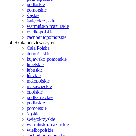
podlaskie
pomorskie
śląskie
świętokrzyskie
warmińsko-mazurskie
wielkopolskie
zachodniopomorskie
Szukam dziewczyny
Cała Polska
dolnośląskie
kujawsko-pomorskie
lubelskie
lubuskie
łódzkie
małopolskie
mazowieckie
opolskie
podkarpackie
podlaskie
pomorskie
śląskie
świętokrzyskie
warmińsko-mazurskie
wielkopolskie
zachodniopomorskie