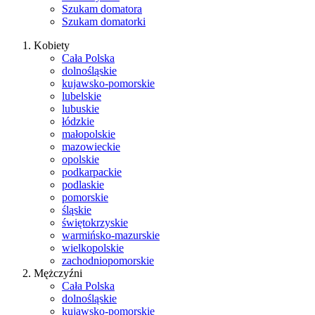
Szukam domatora
Szukam domatorki
Kobiety
Cała Polska
dolnośląskie
kujawsko-pomorskie
lubelskie
lubuskie
łódzkie
małopolskie
mazowieckie
opolskie
podkarpackie
podlaskie
pomorskie
śląskie
świętokrzyskie
warmińsko-mazurskie
wielkopolskie
zachodniopomorskie
Mężczyźni
Cała Polska
dolnośląskie
kujawsko-pomorskie