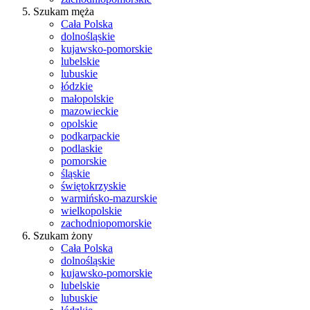
Szukam męża
Cała Polska
dolnośląskie
kujawsko-pomorskie
lubelskie
lubuskie
łódzkie
małopolskie
mazowieckie
opolskie
podkarpackie
podlaskie
pomorskie
śląskie
świętokrzyskie
warmińsko-mazurskie
wielkopolskie
zachodniopomorskie
Szukam żony
Cała Polska
dolnośląskie
kujawsko-pomorskie
lubelskie
lubuskie