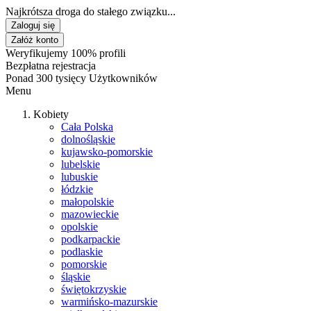
Najkrótsza droga do stałego związku...
Zaloguj się
Załóż konto
Weryfikujemy 100% profili
Bezpłatna rejestracja
Ponad 300 tysięcy Użytkowników
Menu
Kobiety
Cała Polska
dolnośląskie
kujawsko-pomorskie
lubelskie
lubuskie
łódzkie
małopolskie
mazowieckie
opolskie
podkarpackie
podlaskie
pomorskie
śląskie
świętokrzyskie
warmińsko-mazurskie