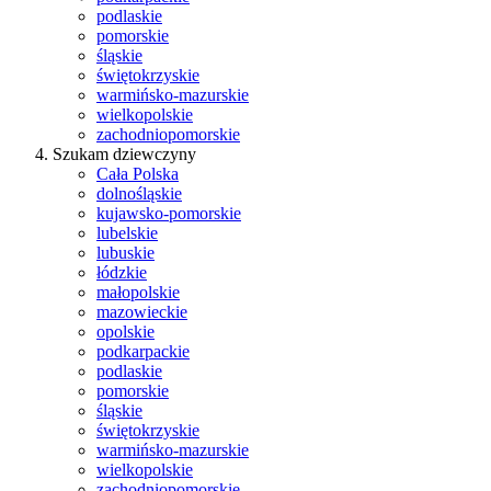
podlaskie
pomorskie
śląskie
świętokrzyskie
warmińsko-mazurskie
wielkopolskie
zachodniopomorskie
Szukam dziewczyny
Cała Polska
dolnośląskie
kujawsko-pomorskie
lubelskie
lubuskie
łódzkie
małopolskie
mazowieckie
opolskie
podkarpackie
podlaskie
pomorskie
śląskie
świętokrzyskie
warmińsko-mazurskie
wielkopolskie
zachodniopomorskie