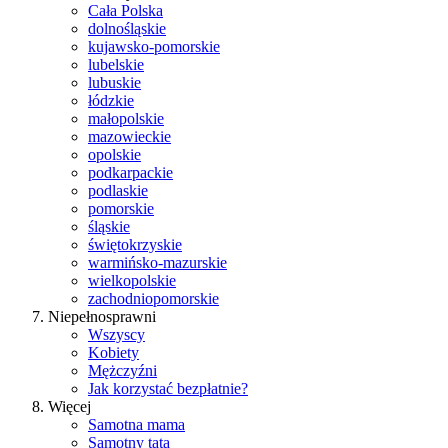
Cała Polska
dolnośląskie
kujawsko-pomorskie
lubelskie
lubuskie
łódzkie
małopolskie
mazowieckie
opolskie
podkarpackie
podlaskie
pomorskie
śląskie
świętokrzyskie
warmińsko-mazurskie
wielkopolskie
zachodniopomorskie
Niepełnosprawni
Wszyscy
Kobiety
Mężczyźni
Jak korzystać bezpłatnie?
Więcej
Samotna mama
Samotny tata