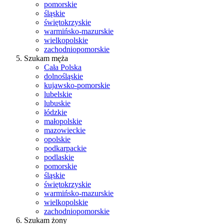
pomorskie
śląskie
świętokrzyskie
warmińsko-mazurskie
wielkopolskie
zachodniopomorskie
Szukam męża
Cała Polska
dolnośląskie
kujawsko-pomorskie
lubelskie
lubuskie
łódzkie
małopolskie
mazowieckie
opolskie
podkarpackie
podlaskie
pomorskie
śląskie
świętokrzyskie
warmińsko-mazurskie
wielkopolskie
zachodniopomorskie
Szukam żony