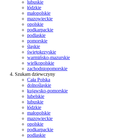
lubuskie
łódzkie
małopolskie
mazowieckie
opolskie
podkarpackie
podlaskie
pomorskie
śląskie
świętokrzyskie
warmińsko-mazurskie
wielkopolskie
zachodniopomorskie
Szukam dziewczyny
Cała Polska
dolnośląskie
kujawsko-pomorskie
lubelskie
lubuskie
łódzkie
małopolskie
mazowieckie
opolskie
podkarpackie
podlaskie