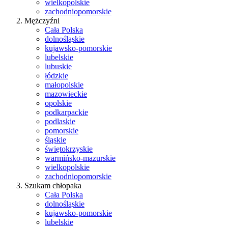
wielkopolskie
zachodniopomorskie
Mężczyźni
Cała Polska
dolnośląskie
kujawsko-pomorskie
lubelskie
lubuskie
łódzkie
małopolskie
mazowieckie
opolskie
podkarpackie
podlaskie
pomorskie
śląskie
świętokrzyskie
warmińsko-mazurskie
wielkopolskie
zachodniopomorskie
Szukam chłopaka
Cała Polska
dolnośląskie
kujawsko-pomorskie
lubelskie