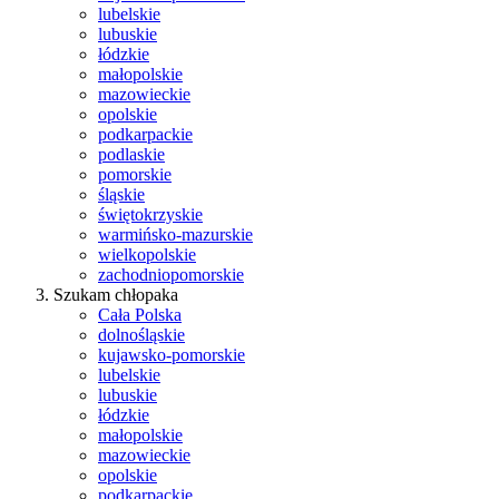
lubelskie
lubuskie
łódzkie
małopolskie
mazowieckie
opolskie
podkarpackie
podlaskie
pomorskie
śląskie
świętokrzyskie
warmińsko-mazurskie
wielkopolskie
zachodniopomorskie
Szukam chłopaka
Cała Polska
dolnośląskie
kujawsko-pomorskie
lubelskie
lubuskie
łódzkie
małopolskie
mazowieckie
opolskie
podkarpackie