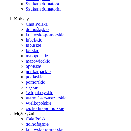
Szukam domatora
Szukam domatorki
Kobiety
Cała Polska
dolnośląskie
kujawsko-pomorskie
lubelskie
lubuskie
łódzkie
małopolskie
mazowieckie
opolskie
podkarpackie
podlaskie
pomorskie
śląskie
świętokrzyskie
warmińsko-mazurskie
wielkopolskie
zachodniopomorskie
Mężczyźni
Cała Polska
dolnośląskie
kujawsko-pomorskie