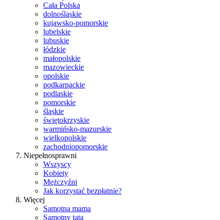
Cała Polska
dolnośląskie
kujawsko-pomorskie
lubelskie
lubuskie
łódzkie
małopolskie
mazowieckie
opolskie
podkarpackie
podlaskie
pomorskie
śląskie
świętokrzyskie
warmińsko-mazurskie
wielkopolskie
zachodniopomorskie
Niepełnosprawni
Wszyscy
Kobiety
Mężczyźni
Jak korzystać bezpłatnie?
Więcej
Samotna mama
Samotny tata