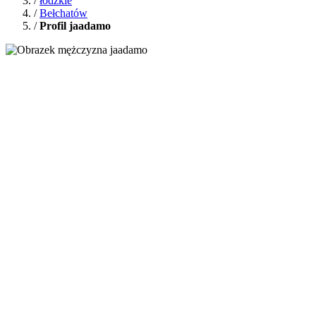
/
łódzkie
/
Bełchatów
/
Profil jaadamo