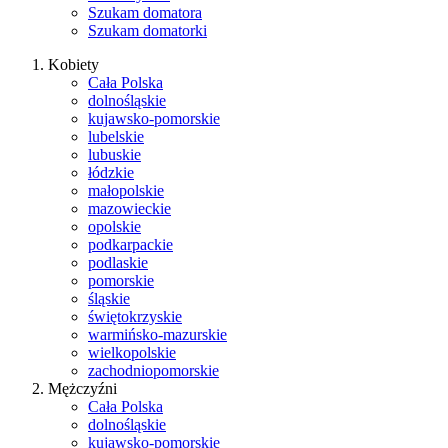
Szukam domatora
Szukam domatorki
Kobiety
Cała Polska
dolnośląskie
kujawsko-pomorskie
lubelskie
lubuskie
łódzkie
małopolskie
mazowieckie
opolskie
podkarpackie
podlaskie
pomorskie
śląskie
świętokrzyskie
warmińsko-mazurskie
wielkopolskie
zachodniopomorskie
Mężczyźni
Cała Polska
dolnośląskie
kujawsko-pomorskie