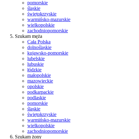
pomorskie
śląskie
świętokrzyskie
warmińsko-mazurskie
wielkopolskie
zachodniopomorskie
Szukam męża
Cała Polska
dolnośląskie
kujawsko-pomorskie
lubelskie
lubuskie
łódzkie
małopolskie
mazowieckie
opolskie
podkarpackie
podlaskie
pomorskie
śląskie
świętokrzyskie
warmińsko-mazurskie
wielkopolskie
zachodniopomorskie
Szukam żony