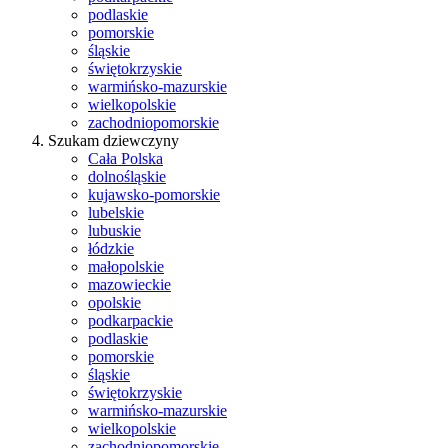
podlaskie
pomorskie
śląskie
świętokrzyskie
warmińsko-mazurskie
wielkopolskie
zachodniopomorskie
Szukam dziewczyny
Cała Polska
dolnośląskie
kujawsko-pomorskie
lubelskie
lubuskie
łódzkie
małopolskie
mazowieckie
opolskie
podkarpackie
podlaskie
pomorskie
śląskie
świętokrzyskie
warmińsko-mazurskie
wielkopolskie
zachodniopomorskie