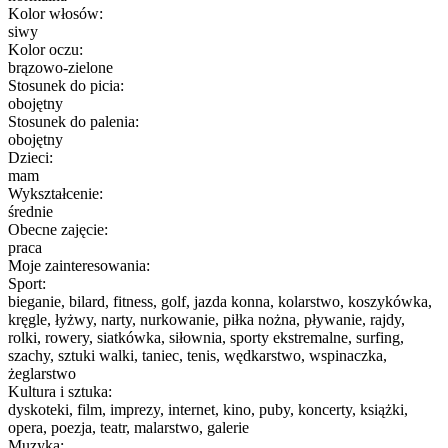
Kolor włosów:
siwy
Kolor oczu:
brązowo-zielone
Stosunek do picia:
obojętny
Stosunek do palenia:
obojętny
Dzieci:
mam
Wykształcenie:
średnie
Obecne zajęcie:
praca
Moje zainteresowania:
Sport:
bieganie, bilard, fitness, golf, jazda konna, kolarstwo, koszykówka,
kręgle, łyżwy, narty, nurkowanie, piłka nożna, pływanie, rajdy,
rolki, rowery, siatkówka, siłownia, sporty ekstremalne, surfing,
szachy, sztuki walki, taniec, tenis, wędkarstwo, wspinaczka,
żeglarstwo
Kultura i sztuka:
dyskoteki, film, imprezy, internet, kino, puby, koncerty, książki,
opera, poezja, teatr, malarstwo, galerie
Muzyka: