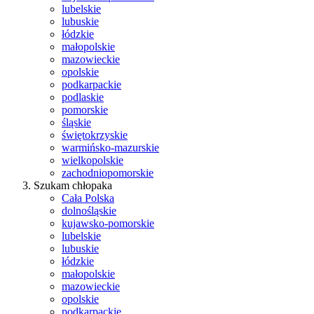
lubelskie
lubuskie
łódzkie
małopolskie
mazowieckie
opolskie
podkarpackie
podlaskie
pomorskie
śląskie
świętokrzyskie
warmińsko-mazurskie
wielkopolskie
zachodniopomorskie
Szukam chłopaka
Cała Polska
dolnośląskie
kujawsko-pomorskie
lubelskie
lubuskie
łódzkie
małopolskie
mazowieckie
opolskie
podkarpackie