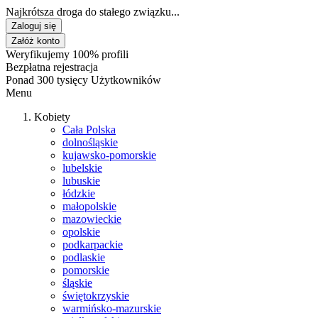
Najkrótsza droga do stałego związku...
Zaloguj się
Załóż konto
Weryfikujemy 100% profili
Bezpłatna rejestracja
Ponad 300 tysięcy Użytkowników
Menu
Kobiety
Cała Polska
dolnośląskie
kujawsko-pomorskie
lubelskie
lubuskie
łódzkie
małopolskie
mazowieckie
opolskie
podkarpackie
podlaskie
pomorskie
śląskie
świętokrzyskie
warmińsko-mazurskie