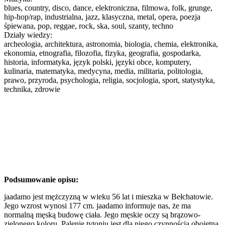
blues, country, disco, dance, elektroniczna, filmowa, folk, grunge,
hip-hop/rap, industrialna, jazz, klasyczna, metal, opera, poezja
śpiewana, pop, reggae, rock, ska, soul, szanty, techno
Działy wiedzy:
archeologia, architektura, astronomia, biologia, chemia, elektronika,
ekonomia, etnografia, filozofia, fizyka, geografia, gospodarka,
historia, informatyka, język polski, języki obce, komputery,
kulinaria, matematyka, medycyna, media, militaria, politologia,
prawo, przyroda, psychologia, religia, socjologia, sport, statystyka,
technika, zdrowie
Podsumowanie opisu:
jaadamo jest mężczyzną w wieku 56 lat i mieszka w Bełchatowie.
Jego wzrost wynosi 177 cm. jaadamo informuje nas, że ma
normalną męską budowę ciała. Jego męskie oczy są brązowo-
zielonego koloru. Palenie tytoniu jest dla niego czynnością obojętną.