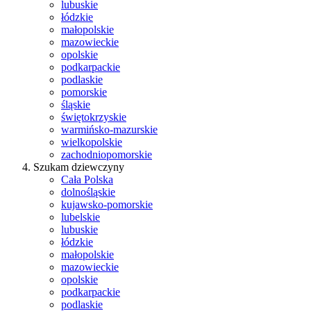
lubuskie
łódzkie
małopolskie
mazowieckie
opolskie
podkarpackie
podlaskie
pomorskie
śląskie
świętokrzyskie
warmińsko-mazurskie
wielkopolskie
zachodniopomorskie
Szukam dziewczyny
Cała Polska
dolnośląskie
kujawsko-pomorskie
lubelskie
lubuskie
łódzkie
małopolskie
mazowieckie
opolskie
podkarpackie
podlaskie