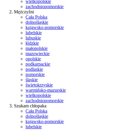
wielkopolskie
zachodniopomorskie
Mężczyźni
Cała Polska
dolnośląskie
kujawsko-pomorskie
lubelskie
lubuskie
łódzkie
małopolskie
mazowieckie
opolskie
podkarpackie
podlaskie
pomorskie
śląskie
świętokrzyskie
warmińsko-mazurskie
wielkopolskie
zachodniopomorskie
Szukam chłopaka
Cała Polska
dolnośląskie
kujawsko-pomorskie
lubelskie