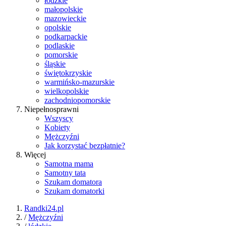
łódzkie
małopolskie
mazowieckie
opolskie
podkarpackie
podlaskie
pomorskie
śląskie
świętokrzyskie
warmińsko-mazurskie
wielkopolskie
zachodniopomorskie
Niepełnosprawni
Wszyscy
Kobiety
Mężczyźni
Jak korzystać bezpłatnie?
Więcej
Samotna mama
Samotny tata
Szukam domatora
Szukam domatorki
Randki24.pl
/
Mężczyźni