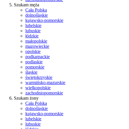
Szukam męża
Cała Polska
dolnośląskie
kujawsko-pomorskie
lubelskie
lubuskie
łódzkie
małopolskie
mazowieckie
opolskie
podkarpackie
podlaskie
pomorskie
śląskie
świętokrzyskie
warmińsko-mazurskie
wielkopolskie
zachodniopomorskie
Szukam żony
Cała Polska
dolnośląskie
kujawsko-pomorskie
lubelskie
lubuskie