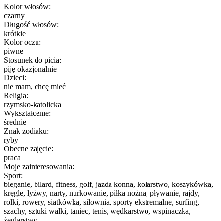
Kolor włosów:
czarny
Długość włosów:
krótkie
Kolor oczu:
piwne
Stosunek do picia:
piję okazjonalnie
Dzieci:
nie mam, chcę mieć
Religia:
rzymsko-katolicka
Wykształcenie:
średnie
Znak zodiaku:
ryby
Obecne zajęcie:
praca
Moje zainteresowania:
Sport:
bieganie, bilard, fitness, golf, jazda konna, kolarstwo, koszykówka,
kręgle, łyżwy, narty, nurkowanie, piłka nożna, pływanie, rajdy,
rolki, rowery, siatkówka, siłownia, sporty ekstremalne, surfing,
szachy, sztuki walki, taniec, tenis, wędkarstwo, wspinaczka,
żeglarstwo