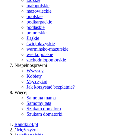
łódzkie
małopolskie
mazowieckie
opolskie
podkarpackie
podlaskie
pomorskie
śląskie
świętokrzyskie
warmińsko-mazurskie
wielkopolskie
zachodniopomorskie
Niepełnosprawni
Wszyscy
Kobiety
Mężczyźni
Jak korzystać bezpłatnie?
Więcej
Samotna mama
Samotny tata
Szukam domatora
Szukam domatorki
Randki24.pl
/
Mężczyźni