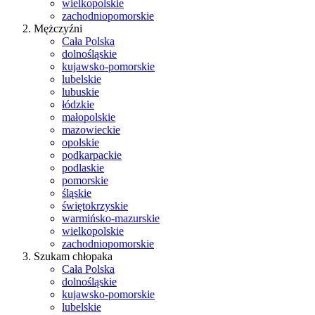
wielkopolskie
zachodniopomorskie
Mężczyźni
Cała Polska
dolnośląskie
kujawsko-pomorskie
lubelskie
lubuskie
łódzkie
małopolskie
mazowieckie
opolskie
podkarpackie
podlaskie
pomorskie
śląskie
świętokrzyskie
warmińsko-mazurskie
wielkopolskie
zachodniopomorskie
Szukam chłopaka
Cała Polska
dolnośląskie
kujawsko-pomorskie
lubelskie