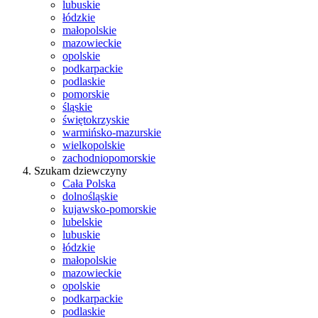
lubuskie
łódzkie
małopolskie
mazowieckie
opolskie
podkarpackie
podlaskie
pomorskie
śląskie
świętokrzyskie
warmińsko-mazurskie
wielkopolskie
zachodniopomorskie
Szukam dziewczyny
Cała Polska
dolnośląskie
kujawsko-pomorskie
lubelskie
lubuskie
łódzkie
małopolskie
mazowieckie
opolskie
podkarpackie
podlaskie