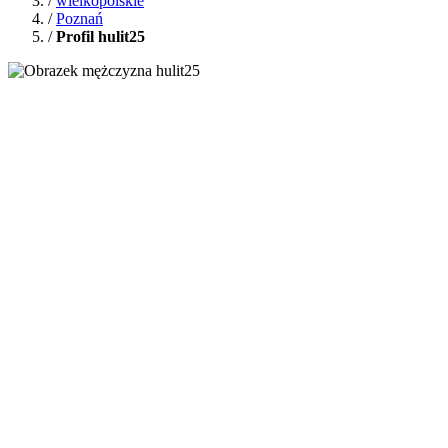
/
wielkopolskie
/
Poznań
/
Profil hulit25