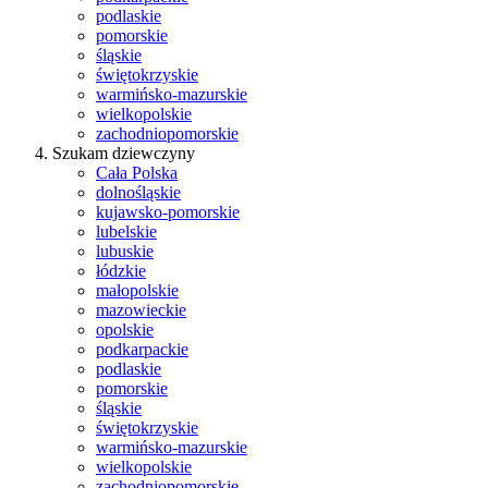
podlaskie
pomorskie
śląskie
świętokrzyskie
warmińsko-mazurskie
wielkopolskie
zachodniopomorskie
Szukam dziewczyny
Cała Polska
dolnośląskie
kujawsko-pomorskie
lubelskie
lubuskie
łódzkie
małopolskie
mazowieckie
opolskie
podkarpackie
podlaskie
pomorskie
śląskie
świętokrzyskie
warmińsko-mazurskie
wielkopolskie
zachodniopomorskie