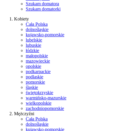
Szukam domatora
Szukam domatorki
Kobiety
Cała Polska
dolnośląskie
kujawsko-pomorskie
lubelskie
lubuskie
łódzkie
małopolskie
mazowieckie
opolskie
podkarpackie
podlaskie
pomorskie
śląskie
świętokrzyskie
warmińsko-mazurskie
wielkopolskie
zachodniopomorskie
Mężczyźni
Cała Polska
dolnośląskie
kujawsko-pomorskie