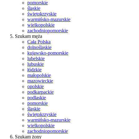
pomorskie
śląskie
świętokrzyskie
warmińsko-mazurskie
wielkopolskie
zachodniopomorskie
Szukam męża
Cała Polska
dolnośląskie
kujawsko-pomorskie
lubelskie
lubuskie
łódzkie
małopolskie
mazowieckie
opolskie
podkarpackie
podlaskie
pomorskie
śląskie
świętokrzyskie
warmińsko-mazurskie
wielkopolskie
zachodniopomorskie
Szukam żony