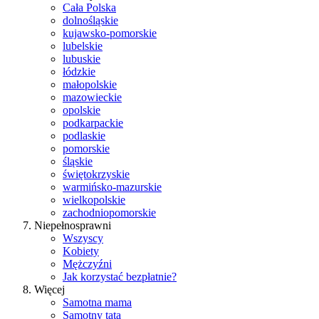
Cała Polska
dolnośląskie
kujawsko-pomorskie
lubelskie
lubuskie
łódzkie
małopolskie
mazowieckie
opolskie
podkarpackie
podlaskie
pomorskie
śląskie
świętokrzyskie
warmińsko-mazurskie
wielkopolskie
zachodniopomorskie
Niepełnosprawni
Wszyscy
Kobiety
Mężczyźni
Jak korzystać bezpłatnie?
Więcej
Samotna mama
Samotny tata