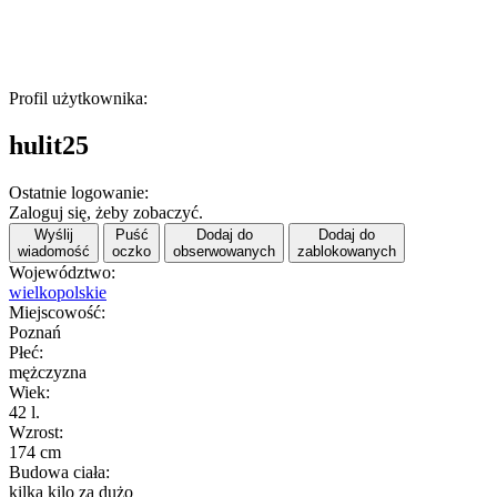
Profil użytkownika:
hulit25
Ostatnie logowanie:
Zaloguj się, żeby zobaczyć.
Wyślij
Puść
Dodaj do
Dodaj do
wiadomość
oczko
obserwowanych
zablokowanych
Województwo:
wielkopolskie
Miejscowość:
Poznań
Płeć:
mężczyzna
Wiek:
42 l.
Wzrost:
174 cm
Budowa ciała:
kilka kilo za dużo