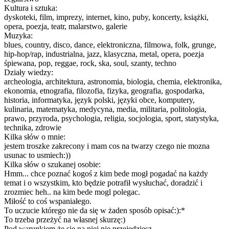
Kultura i sztuka:
dyskoteki, film, imprezy, internet, kino, puby, koncerty, książki,
opera, poezja, teatr, malarstwo, galerie
Muzyka:
blues, country, disco, dance, elektroniczna, filmowa, folk, grunge,
hip-hop/rap, industrialna, jazz, klasyczna, metal, opera, poezja
śpiewana, pop, reggae, rock, ska, soul, szanty, techno
Działy wiedzy:
archeologia, architektura, astronomia, biologia, chemia, elektronika,
ekonomia, etnografia, filozofia, fizyka, geografia, gospodarka,
historia, informatyka, język polski, języki obce, komputery,
kulinaria, matematyka, medycyna, media, militaria, politologia,
prawo, przyroda, psychologia, religia, socjologia, sport, statystyka,
technika, zdrowie
Kilka słów o mnie:
jestem troszke zakrecony i mam cos na twarzy czego nie mozna
usunac to usmiech:))
Kilka słów o szukanej osobie:
Hmm... chce poznać kogoś z kim bede mogł pogadać na każdy
temat i o wszystkim, kto będzie potrafił wysłuchać, doradzić i
zrozmiec heh.. na kim bede mogl polegac.
Miłość to coś wspaniałego.
To uczucie którego nie da się w żaden sposób opisać:):*
To trzeba przeżyć na własnej skurzę:)
Pod warunkiem że się na niej nie przejedziesz.