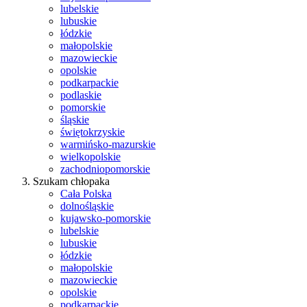
lubelskie
lubuskie
łódzkie
małopolskie
mazowieckie
opolskie
podkarpackie
podlaskie
pomorskie
śląskie
świętokrzyskie
warmińsko-mazurskie
wielkopolskie
zachodniopomorskie
Szukam chłopaka
Cała Polska
dolnośląskie
kujawsko-pomorskie
lubelskie
lubuskie
łódzkie
małopolskie
mazowieckie
opolskie
podkarpackie