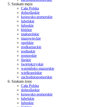
Szukam męża
Cała Polska
dolnośląskie
kujawsko-pomorskie
lubelskie
lubuskie
łódzkie
małopolskie
mazowieckie
opolskie
podkarpackie
podlaskie
pomorskie
śląskie
świętokrzyskie
warmińsko-mazurskie
wielkopolskie
zachodniopomorskie
Szukam żony
Cała Polska
dolnośląskie
kujawsko-pomorskie
lubelskie
lubuskie