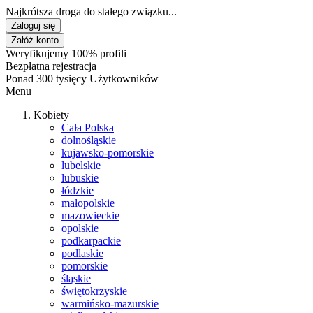
Najkrótsza droga do stałego związku...
Zaloguj się
Załóż konto
Weryfikujemy 100% profili
Bezpłatna rejestracja
Ponad 300 tysięcy Użytkowników
Menu
Kobiety
Cała Polska
dolnośląskie
kujawsko-pomorskie
lubelskie
lubuskie
łódzkie
małopolskie
mazowieckie
opolskie
podkarpackie
podlaskie
pomorskie
śląskie
świętokrzyskie
warmińsko-mazurskie