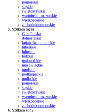
pomorskie
śląskie
świętokrzyskie
warmińsko-mazurskie
wielkopolskie
zachodniopomorskie
Szukam męża
Cała Polska
dolnośląskie
kujawsko-pomorskie
lubelskie
lubuskie
łódzkie
małopolskie
mazowieckie
opolskie
podkarpackie
podlaskie
pomorskie
śląskie
świętokrzyskie
warmińsko-mazurskie
wielkopolskie
zachodniopomorskie
Szukam żony