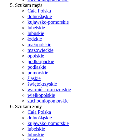
Szukam męża
Cała Polska
dolnośląskie
kujawsko-pomorskie
lubelskie
lubuskie
łódzkie
małopolskie
mazowieckie
opolskie
podkarpackie
podlaskie
pomorskie
śląskie
świętokrzyskie
warmińsko-mazurskie
wielkopolskie
zachodniopomorskie
Szukam żony
Cała Polska
dolnośląskie
kujawsko-pomorskie
lubelskie
lubuskie