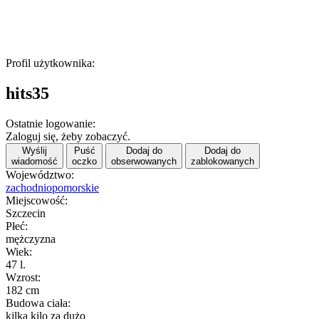
Profil użytkownika:
hits35
Ostatnie logowanie:
Zaloguj się, żeby zobaczyć.
Wyślij
Puść
Dodaj do
Dodaj do
wiadomość
oczko
obserwowanych
zablokowanych
Województwo:
zachodniopomorskie
Miejscowość:
Szczecin
Płeć:
mężczyzna
Wiek:
47 l.
Wzrost:
182 cm
Budowa ciała:
kilka kilo za dużo