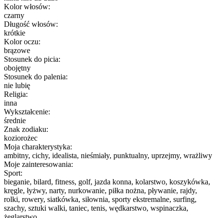
Kolor włosów:
czarny
Długość włosów:
krótkie
Kolor oczu:
brązowe
Stosunek do picia:
obojętny
Stosunek do palenia:
nie lubię
Religia:
inna
Wykształcenie:
średnie
Znak zodiaku:
koziorożec
Moja charakterystyka:
ambitny, cichy, idealista, nieśmiały, punktualny, uprzejmy, wrażliwy
Moje zainteresowania:
Sport:
bieganie, bilard, fitness, golf, jazda konna, kolarstwo, koszykówka,
kręgle, łyżwy, narty, nurkowanie, piłka nożna, pływanie, rajdy,
rolki, rowery, siatkówka, siłownia, sporty ekstremalne, surfing,
szachy, sztuki walki, taniec, tenis, wędkarstwo, wspinaczka,
żeglarstwo