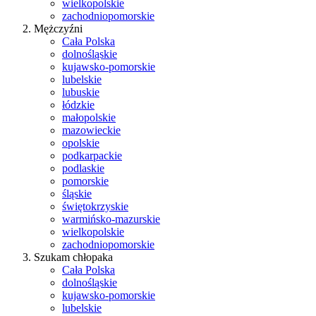
wielkopolskie
zachodniopomorskie
Mężczyźni
Cała Polska
dolnośląskie
kujawsko-pomorskie
lubelskie
lubuskie
łódzkie
małopolskie
mazowieckie
opolskie
podkarpackie
podlaskie
pomorskie
śląskie
świętokrzyskie
warmińsko-mazurskie
wielkopolskie
zachodniopomorskie
Szukam chłopaka
Cała Polska
dolnośląskie
kujawsko-pomorskie
lubelskie