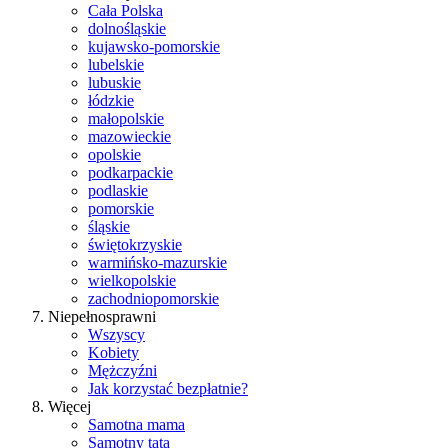
Cała Polska
dolnośląskie
kujawsko-pomorskie
lubelskie
lubuskie
łódzkie
małopolskie
mazowieckie
opolskie
podkarpackie
podlaskie
pomorskie
śląskie
świętokrzyskie
warmińsko-mazurskie
wielkopolskie
zachodniopomorskie
Niepełnosprawni
Wszyscy
Kobiety
Mężczyźni
Jak korzystać bezpłatnie?
Więcej
Samotna mama
Samotny tata