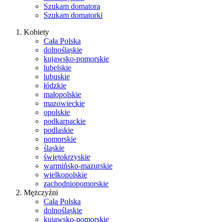
Szukam domatora
Szukam domatorki
Kobiety
Cała Polska
dolnośląskie
kujawsko-pomorskie
lubelskie
lubuskie
łódzkie
małopolskie
mazowieckie
opolskie
podkarpackie
podlaskie
pomorskie
śląskie
świętokrzyskie
warmińsko-mazurskie
wielkopolskie
zachodniopomorskie
Mężczyźni
Cała Polska
dolnośląskie
kujawsko-pomorskie