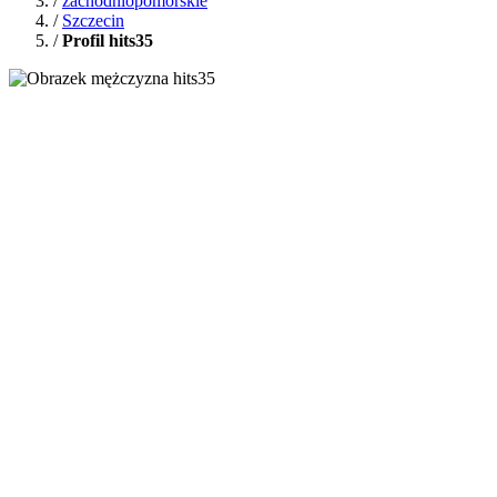
/
zachodniopomorskie
/
Szczecin
/
Profil hits35