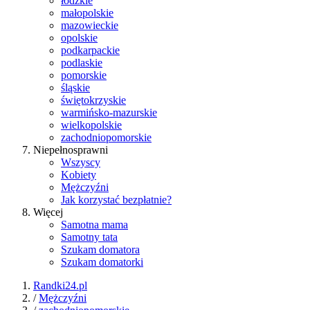
łódzkie
małopolskie
mazowieckie
opolskie
podkarpackie
podlaskie
pomorskie
śląskie
świętokrzyskie
warmińsko-mazurskie
wielkopolskie
zachodniopomorskie
Niepełnosprawni
Wszyscy
Kobiety
Mężczyźni
Jak korzystać bezpłatnie?
Więcej
Samotna mama
Samotny tata
Szukam domatora
Szukam domatorki
Randki24.pl
/
Mężczyźni