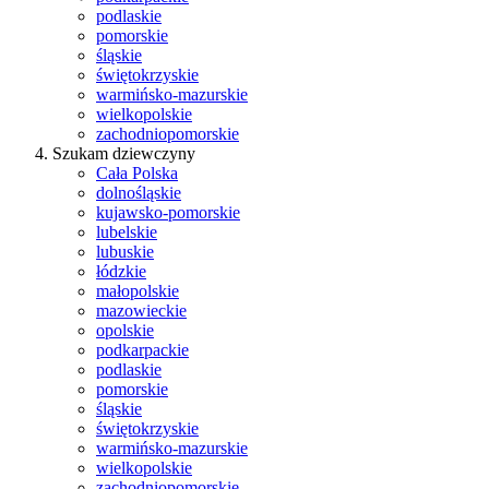
podlaskie
pomorskie
śląskie
świętokrzyskie
warmińsko-mazurskie
wielkopolskie
zachodniopomorskie
Szukam dziewczyny
Cała Polska
dolnośląskie
kujawsko-pomorskie
lubelskie
lubuskie
łódzkie
małopolskie
mazowieckie
opolskie
podkarpackie
podlaskie
pomorskie
śląskie
świętokrzyskie
warmińsko-mazurskie
wielkopolskie
zachodniopomorskie