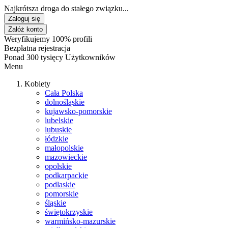
Najkrótsza droga do stałego związku...
Zaloguj się
Załóż konto
Weryfikujemy 100% profili
Bezpłatna rejestracja
Ponad 300 tysięcy Użytkowników
Menu
Kobiety
Cała Polska
dolnośląskie
kujawsko-pomorskie
lubelskie
lubuskie
łódzkie
małopolskie
mazowieckie
opolskie
podkarpackie
podlaskie
pomorskie
śląskie
świętokrzyskie
warmińsko-mazurskie