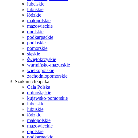
lubelskie
lubuskie
łódzkie
małopolskie
mazowieckie
opolskie
podkarpackie
podlaskie
pomorskie
śląskie
świętokrzyskie
warmińsko-mazurskie
wielkopolskie
zachodniopomorskie
Szukam chłopaka
Cała Polska
dolnośląskie
kujawsko-pomorskie
lubelskie
lubuskie
łódzkie
małopolskie
mazowieckie
opolskie
podkarpackie