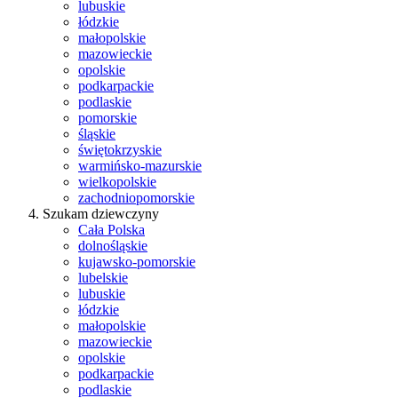
lubuskie
łódzkie
małopolskie
mazowieckie
opolskie
podkarpackie
podlaskie
pomorskie
śląskie
świętokrzyskie
warmińsko-mazurskie
wielkopolskie
zachodniopomorskie
Szukam dziewczyny
Cała Polska
dolnośląskie
kujawsko-pomorskie
lubelskie
lubuskie
łódzkie
małopolskie
mazowieckie
opolskie
podkarpackie
podlaskie