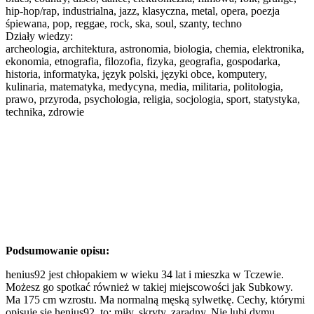
hip-hop/rap, industrialna, jazz, klasyczna, metal, opera, poezja
śpiewana, pop, reggae, rock, ska, soul, szanty, techno
Działy wiedzy:
archeologia, architektura, astronomia, biologia, chemia, elektronika,
ekonomia, etnografia, filozofia, fizyka, geografia, gospodarka,
historia, informatyka, język polski, języki obce, komputery,
kulinaria, matematyka, medycyna, media, militaria, politologia,
prawo, przyroda, psychologia, religia, socjologia, sport, statystyka,
technika, zdrowie
Podsumowanie opisu:
henius92 jest chłopakiem w wieku 34 lat i mieszka w Tczewie.
Możesz go spotkać również w takiej miejscowości jak Subkowy.
Ma 175 cm wzrostu. Ma normalną męską sylwetkę. Cechy, którymi
opisuje się henius92, to: miły, skryty, zaradny. Nie lubi dymu