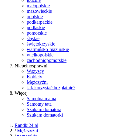
łódzkie
małopolskie
mazowieckie
opolskie
podkarpackie
podlaskie
pomorskie
śląskie
świętokrzyskie
warmińsko-mazurskie
wielkopolskie
zachodniopomorskie
Niepełnosprawni
Wszyscy
Kobiety
Mężczyźni
Jak korzystać bezpłatnie?
Więcej
Samotna mama
Samotny tata
Szukam domatora
Szukam domatorki
Randki24.pl
/
Mężczyźni