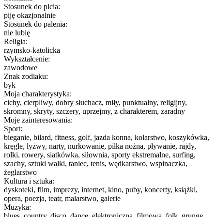
Stosunek do picia:
piję okazjonalnie
Stosunek do palenia:
nie lubię
Religia:
rzymsko-katolicka
Wykształcenie:
zawodowe
Znak zodiaku:
byk
Moja charakterystyka:
cichy, cierpliwy, dobry słuchacz, miły, punktualny, religijny,
skromny, skryty, szczery, uprzejmy, z charakterem, zaradny
Moje zainteresowania:
Sport:
bieganie, bilard, fitness, golf, jazda konna, kolarstwo, koszykówka,
kręgle, łyżwy, narty, nurkowanie, piłka nożna, pływanie, rajdy,
rolki, rowery, siatkówka, siłownia, sporty ekstremalne, surfing,
szachy, sztuki walki, taniec, tenis, wędkarstwo, wspinaczka,
żeglarstwo
Kultura i sztuka:
dyskoteki, film, imprezy, internet, kino, puby, koncerty, książki,
opera, poezja, teatr, malarstwo, galerie
Muzyka:
blues, country, disco, dance, elektroniczna, filmowa, folk, grunge,