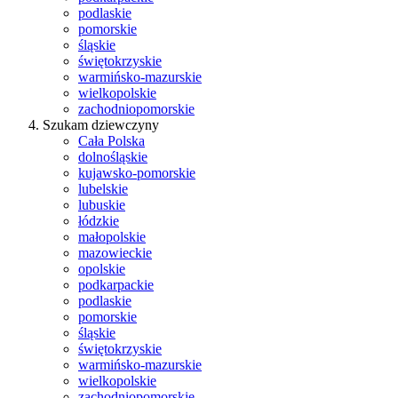
podlaskie
pomorskie
śląskie
świętokrzyskie
warmińsko-mazurskie
wielkopolskie
zachodniopomorskie
Szukam dziewczyny
Cała Polska
dolnośląskie
kujawsko-pomorskie
lubelskie
lubuskie
łódzkie
małopolskie
mazowieckie
opolskie
podkarpackie
podlaskie
pomorskie
śląskie
świętokrzyskie
warmińsko-mazurskie
wielkopolskie
zachodniopomorskie