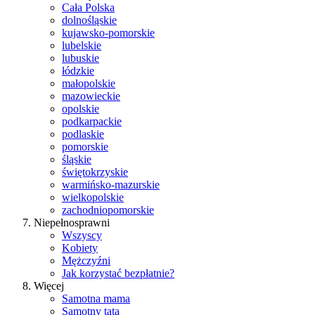
Cała Polska
dolnośląskie
kujawsko-pomorskie
lubelskie
lubuskie
łódzkie
małopolskie
mazowieckie
opolskie
podkarpackie
podlaskie
pomorskie
śląskie
świętokrzyskie
warmińsko-mazurskie
wielkopolskie
zachodniopomorskie
Niepełnosprawni
Wszyscy
Kobiety
Mężczyźni
Jak korzystać bezpłatnie?
Więcej
Samotna mama
Samotny tata