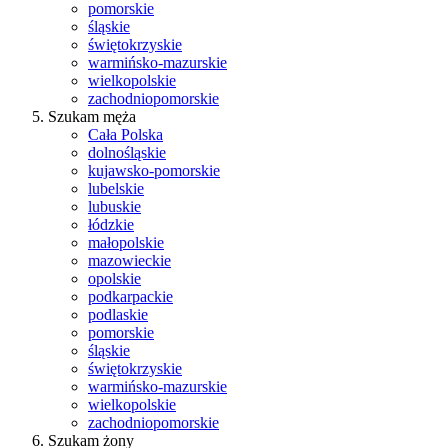
pomorskie
śląskie
świętokrzyskie
warmińsko-mazurskie
wielkopolskie
zachodniopomorskie
Szukam męża
Cała Polska
dolnośląskie
kujawsko-pomorskie
lubelskie
lubuskie
łódzkie
małopolskie
mazowieckie
opolskie
podkarpackie
podlaskie
pomorskie
śląskie
świętokrzyskie
warmińsko-mazurskie
wielkopolskie
zachodniopomorskie
Szukam żony