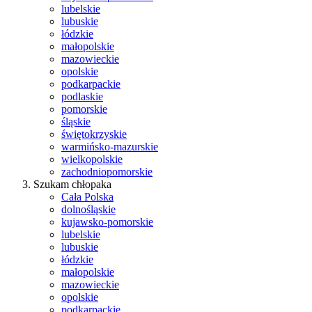
lubelskie
lubuskie
łódzkie
małopolskie
mazowieckie
opolskie
podkarpackie
podlaskie
pomorskie
śląskie
świętokrzyskie
warmińsko-mazurskie
wielkopolskie
zachodniopomorskie
Szukam chłopaka
Cała Polska
dolnośląskie
kujawsko-pomorskie
lubelskie
lubuskie
łódzkie
małopolskie
mazowieckie
opolskie
podkarpackie