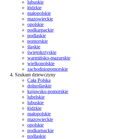
lubuskie
łódzkie
małopolskie
mazowieckie
opolskie
podkarpackie
podlaskie
pomorskie
śląskie
świętokrzyskie
warmińsko-mazurskie
wielkopolskie
zachodniopomorskie
Szukam dziewczyny
Cała Polska
dolnośląskie
kujawsko-pomorskie
lubelskie
lubuskie
łódzkie
małopolskie
mazowieckie
opolskie
podkarpackie
podlaskie