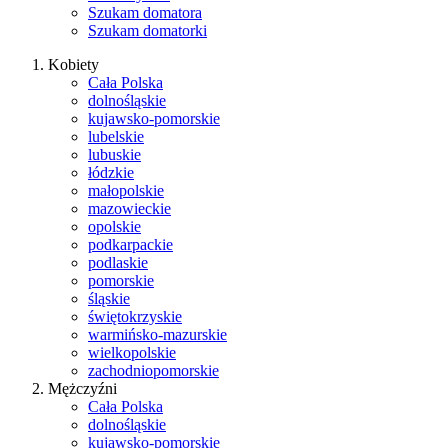
Szukam domatora
Szukam domatorki
Kobiety
Cała Polska
dolnośląskie
kujawsko-pomorskie
lubelskie
lubuskie
łódzkie
małopolskie
mazowieckie
opolskie
podkarpackie
podlaskie
pomorskie
śląskie
świętokrzyskie
warmińsko-mazurskie
wielkopolskie
zachodniopomorskie
Mężczyźni
Cała Polska
dolnośląskie
kujawsko-pomorskie