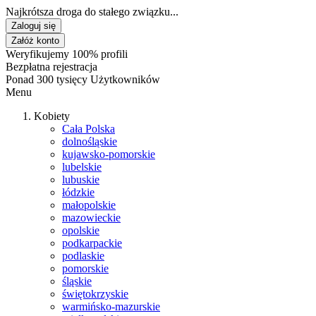
Najkrótsza droga do stałego związku...
Zaloguj się
Załóż konto
Weryfikujemy 100% profili
Bezpłatna rejestracja
Ponad 300 tysięcy Użytkowników
Menu
Kobiety
Cała Polska
dolnośląskie
kujawsko-pomorskie
lubelskie
lubuskie
łódzkie
małopolskie
mazowieckie
opolskie
podkarpackie
podlaskie
pomorskie
śląskie
świętokrzyskie
warmińsko-mazurskie