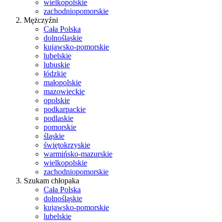
wielkopolskie
zachodniopomorskie
Mężczyźni
Cała Polska
dolnośląskie
kujawsko-pomorskie
lubelskie
lubuskie
łódzkie
małopolskie
mazowieckie
opolskie
podkarpackie
podlaskie
pomorskie
śląskie
świętokrzyskie
warmińsko-mazurskie
wielkopolskie
zachodniopomorskie
Szukam chłopaka
Cała Polska
dolnośląskie
kujawsko-pomorskie
lubelskie