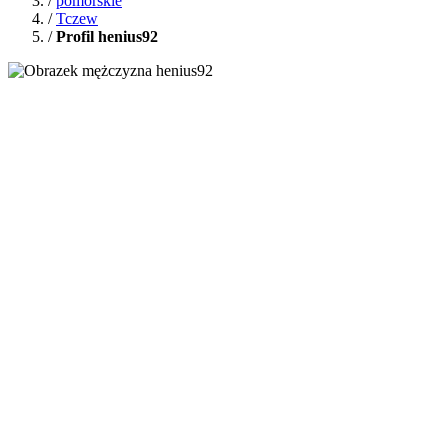
/
pomorskie
/
Tczew
/
Profil henius92