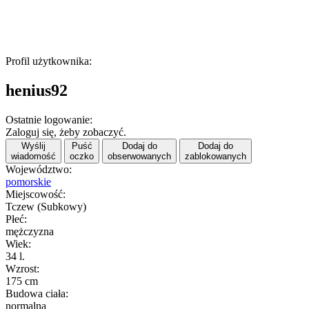
Profil użytkownika:
henius92
Ostatnie logowanie:
Zaloguj się, żeby zobaczyć.
Wyślij
Puść
Dodaj do
Dodaj do
wiadomość
oczko
obserwowanych
zablokowanych
Województwo:
pomorskie
Miejscowość:
Tczew (Subkowy)
Płeć:
mężczyzna
Wiek:
34 l.
Wzrost:
175 cm
Budowa ciała:
normalna