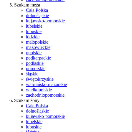
Szukam męża
Cała Polska
dolnośląskie
kujawsko-pomorskie
lubelskie
lubuskie
łódzkie
małopolskie
mazowieckie
opolskie
podkarpackie
podlaskie
pomorskie
śląskie
świętokrzyskie
warmińsko-mazurskie
wielkopolskie
zachodniopomorskie
Szukam żony
Cała Polska
dolnośląskie
kujawsko-pomorskie
lubelskie
lubuskie