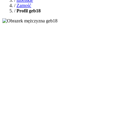
/
lubelskie
/
Zamość
/
Profil geb18