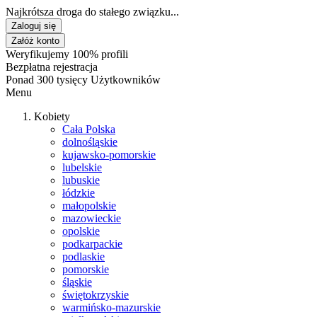
Najkrótsza droga do stałego związku...
Zaloguj się
Załóż konto
Weryfikujemy 100% profili
Bezpłatna rejestracja
Ponad 300 tysięcy Użytkowników
Menu
Kobiety
Cała Polska
dolnośląskie
kujawsko-pomorskie
lubelskie
lubuskie
łódzkie
małopolskie
mazowieckie
opolskie
podkarpackie
podlaskie
pomorskie
śląskie
świętokrzyskie
warmińsko-mazurskie