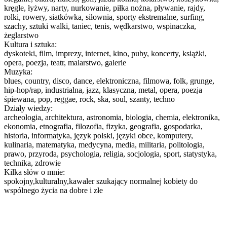
kręgle, łyżwy, narty, nurkowanie, piłka nożna, pływanie, rajdy,
rolki, rowery, siatkówka, siłownia, sporty ekstremalne, surfing,
szachy, sztuki walki, taniec, tenis, wędkarstwo, wspinaczka,
żeglarstwo
Kultura i sztuka:
dyskoteki, film, imprezy, internet, kino, puby, koncerty, książki,
opera, poezja, teatr, malarstwo, galerie
Muzyka:
blues, country, disco, dance, elektroniczna, filmowa, folk, grunge,
hip-hop/rap, industrialna, jazz, klasyczna, metal, opera, poezja
śpiewana, pop, reggae, rock, ska, soul, szanty, techno
Działy wiedzy:
archeologia, architektura, astronomia, biologia, chemia, elektronika,
ekonomia, etnografia, filozofia, fizyka, geografia, gospodarka,
historia, informatyka, język polski, języki obce, komputery,
kulinaria, matematyka, medycyna, media, militaria, politologia,
prawo, przyroda, psychologia, religia, socjologia, sport, statystyka,
technika, zdrowie
Kilka słów o mnie:
spokojny,kulturalny,kawaler szukający normalnej kobiety do
wspólnego życia na dobre i złe