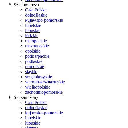
Szukam męża
Cała Polska
dolnośląskie
kujawsko-pomorskie
lubelskie
lubuskie
łódzkie
małopolskie
mazowieckie
opolskie
podkarpackie
podlaskie
pomorskie
śląskie
świętokrzyskie
warmińsko-mazurskie
wielkopolskie
zachodniopomorskie
Szukam żony
Cała Polska
dolnośląskie
kujawsko-pomorskie
lubelskie
lubuskie