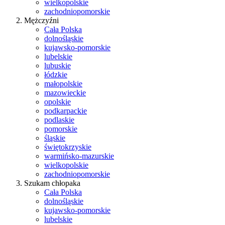
wielkopolskie
zachodniopomorskie
Mężczyźni
Cała Polska
dolnośląskie
kujawsko-pomorskie
lubelskie
lubuskie
łódzkie
małopolskie
mazowieckie
opolskie
podkarpackie
podlaskie
pomorskie
śląskie
świętokrzyskie
warmińsko-mazurskie
wielkopolskie
zachodniopomorskie
Szukam chłopaka
Cała Polska
dolnośląskie
kujawsko-pomorskie
lubelskie