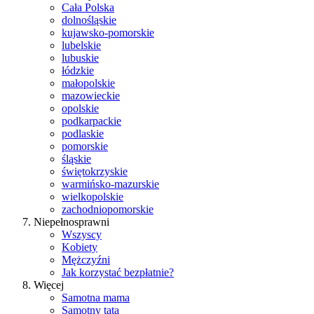
Cała Polska
dolnośląskie
kujawsko-pomorskie
lubelskie
lubuskie
łódzkie
małopolskie
mazowieckie
opolskie
podkarpackie
podlaskie
pomorskie
śląskie
świętokrzyskie
warmińsko-mazurskie
wielkopolskie
zachodniopomorskie
Niepełnosprawni
Wszyscy
Kobiety
Mężczyźni
Jak korzystać bezpłatnie?
Więcej
Samotna mama
Samotny tata