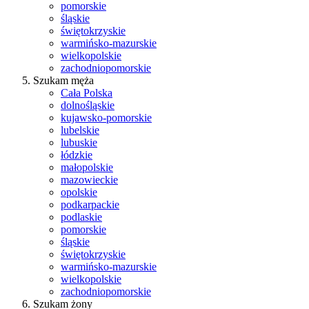
pomorskie
śląskie
świętokrzyskie
warmińsko-mazurskie
wielkopolskie
zachodniopomorskie
Szukam męża
Cała Polska
dolnośląskie
kujawsko-pomorskie
lubelskie
lubuskie
łódzkie
małopolskie
mazowieckie
opolskie
podkarpackie
podlaskie
pomorskie
śląskie
świętokrzyskie
warmińsko-mazurskie
wielkopolskie
zachodniopomorskie
Szukam żony