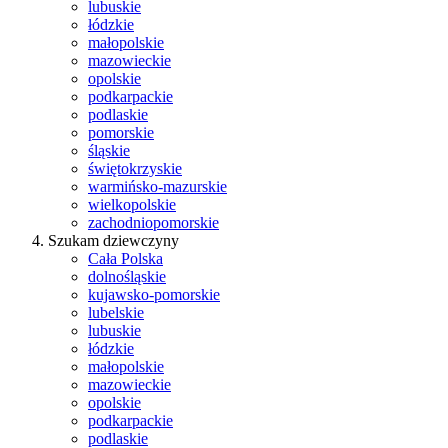
lubuskie
łódzkie
małopolskie
mazowieckie
opolskie
podkarpackie
podlaskie
pomorskie
śląskie
świętokrzyskie
warmińsko-mazurskie
wielkopolskie
zachodniopomorskie
Szukam dziewczyny
Cała Polska
dolnośląskie
kujawsko-pomorskie
lubelskie
lubuskie
łódzkie
małopolskie
mazowieckie
opolskie
podkarpackie
podlaskie