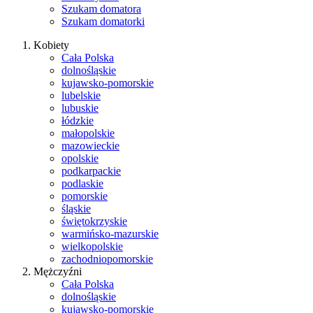
Szukam domatora
Szukam domatorki
Kobiety
Cała Polska
dolnośląskie
kujawsko-pomorskie
lubelskie
lubuskie
łódzkie
małopolskie
mazowieckie
opolskie
podkarpackie
podlaskie
pomorskie
śląskie
świętokrzyskie
warmińsko-mazurskie
wielkopolskie
zachodniopomorskie
Mężczyźni
Cała Polska
dolnośląskie
kujawsko-pomorskie