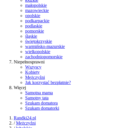
łódzkie
małopolskie
mazowieckie
opolskie
podkarpackie
podlaskie
pomorskie
śląskie
świętokrzyskie
warmińsko-mazurskie
wielkopolskie
zachodniopomorskie
Niepełnosprawni
Wszyscy
Kobiety
Mężczyźni
Jak korzystać bezpłatnie?
Więcej
Samotna mama
Samotny tata
Szukam domatora
Szukam domatorki
Randki24.pl
/
Mężczyźni