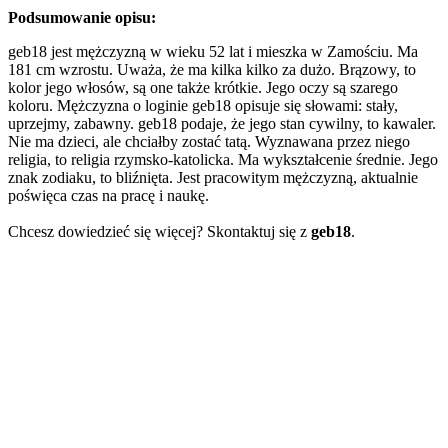
Podsumowanie opisu:
geb18 jest mężczyzną w wieku 52 lat i mieszka w Zamościu. Ma
181 cm wzrostu. Uważa, że ma kilka kilko za dużo. Brązowy, to
kolor jego włosów, są one także krótkie. Jego oczy są szarego
koloru. Mężczyzna o loginie geb18 opisuje się słowami: stały,
uprzejmy, zabawny. geb18 podaje, że jego stan cywilny, to kawaler.
Nie ma dzieci, ale chciałby zostać tatą. Wyznawana przez niego
religia, to religia rzymsko-katolicka. Ma wykształcenie średnie. Jego
znak zodiaku, to bliźnięta. Jest pracowitym mężczyzną, aktualnie
poświęca czas na pracę i naukę.
Chcesz dowiedzieć się więcej? Skontaktuj się z
geb18
.