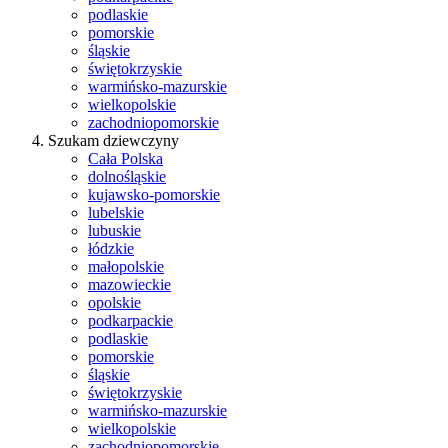
podlaskie
pomorskie
śląskie
świętokrzyskie
warmińsko-mazurskie
wielkopolskie
zachodniopomorskie
Szukam dziewczyny
Cała Polska
dolnośląskie
kujawsko-pomorskie
lubelskie
lubuskie
łódzkie
małopolskie
mazowieckie
opolskie
podkarpackie
podlaskie
pomorskie
śląskie
świętokrzyskie
warmińsko-mazurskie
wielkopolskie
zachodniopomorskie