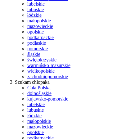
lubelskie
lubuskie
łódzkie
małopolskie
mazowieckie
opolskie
podkarpackie
podlaskie
pomorskie
śląskie
świętokrzyskie
warmińsko-mazurskie
wielkopolskie
zachodniopomorskie
Szukam chłopaka
Cała Polska
dolnośląskie
kujawsko-pomorskie
lubelskie
lubuskie
łódzkie
małopolskie
mazowieckie
opolskie
podkarpackie