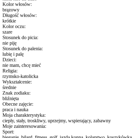
Kolor włosów:
brązowy
Długość włosów:
krótkie
Kolor oczu:
szare
Stosunek do picia:
nie piję
Stosunek do palenia:
lubię i palę
Dzieci:
nie mam, chcę mieć
Religia:
rzymsko-katolicka
Wykształcenie:
średnie
Znak zodiaku:
bliźnięta
Obecne zajęcie:
praca i nauka
Moja charakterystyka:
ciepły, stały, troskliwy, uprzejmy, wspierający, zabawny
Moje zainteresowania:
Sport:
bieganie, bilard, fitness, golf, jazda konna, kolarstwo, koszykówka,