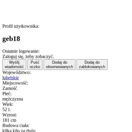
Profil użytkownika:
geb18
Ostatnie logowanie:
Zaloguj się, żeby zobaczyć.
Wyślij
Puść
Dodaj do
Dodaj do
wiadomość
oczko
obserwowanych
zablokowanych
Województwo:
lubelskie
Miejscowość:
Zamość
Płeć:
mężczyzna
Wiek:
52 l.
Wzrost:
181 cm
Budowa ciała:
kilka kilo za dużo