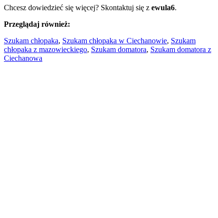
Chcesz dowiedzieć się więcej? Skontaktuj się z
ewula6
.
Przeglądaj również:
Szukam chłopaka
,
Szukam chłopaka w Ciechanowie
,
Szukam
chłopaka z mazowieckiego
,
Szukam domatora
,
Szukam domatora z
Ciechanowa