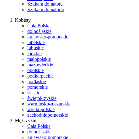
Szukam domatora
Szukam domatorki
Kobiety
Cała Polska
dolnośląskie
kujawsko-pomorskie
lubelskie
lubuskie
łódzkie
małopolskie
mazowieckie
opolskie
podkarpackie
podlaskie
pomorskie
śląskie
świętokrzyskie
warmińsko-mazurskie
wielkopolskie
zachodniopomorskie
Mężczyźni
Cała Polska
dolnośląskie
kujawsko-pomorskie