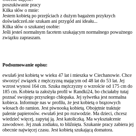
poszukiwanie pracy
Kilka słów o mnie:
Jestem kobietą po przejściach z dużym bagażem przykrych
doświadczeń.nie szukam ani przygód ani ideału...
Kilka słów o szukanej osobie:
Jeśli jesteś normalnym facetem szukającym normalnego poważnego
związku zapraszam.
Podsumowanie opisu:
ewula6 jest kobietą w wieku 47 lat i mieszka w Ciechanowie. Chce
stworzyć związek z mężczyzną mającym od 48 lat do 53 lat. Jej
wzrost wynosi 164 cm. Szuka mężczyzny o wzroście od 175 cm do
185 cm. Kobieta ta założyła profil w Randki24, bo chciałaby tutaj
poznać swojego przyszłego chłopaka. Jej sylwetka jest normalna
kobieca. Informuje nas w profilu, że jest kobietą o brązowych
włosach do ramion. Jest piwnooką kobietą. Obojętnie traktuje
palenie papierosów. ewula6 jest po rozwodzie. Ma dzieci, chcesz
wiedzieć więcej, zapytaj ją. Jest katoliczką. Ma wykształcenie
zawodowe. Jej znak zodiaku, to bliźnięta. Szukanie pracy zabiera jej
obecnie najwięcej czasu. Jest kobietą szukającą domatora.