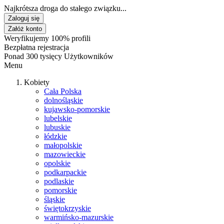
Najkrótsza droga do stałego związku...
Zaloguj się
Załóż konto
Weryfikujemy 100% profili
Bezpłatna rejestracja
Ponad 300 tysięcy Użytkowników
Menu
Kobiety
Cała Polska
dolnośląskie
kujawsko-pomorskie
lubelskie
lubuskie
łódzkie
małopolskie
mazowieckie
opolskie
podkarpackie
podlaskie
pomorskie
śląskie
świętokrzyskie
warmińsko-mazurskie