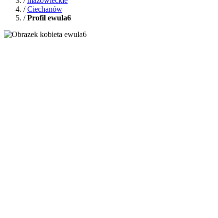
/
mazowieckie
/
Ciechanów
/
Profil ewula6