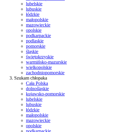
lubelskie
lubuskie
łódzkie
małopolskie
mazowieckie
opolskie
podkarpackie
podlaskie
pomorskie
śląskie
świętokrzyskie
warmińsko-mazurskie
wielkopolskie
zachodniopomorskie
Szukam chłopaka
Cała Polska
dolnośląskie
kujawsko-pomorskie
lubelskie
lubuskie
łódzkie
małopolskie
mazowieckie
opolskie
podkarpackie