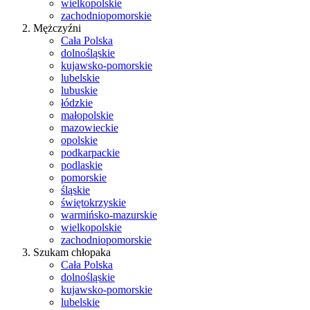
wielkopolskie
zachodniopomorskie
Mężczyźni
Cała Polska
dolnośląskie
kujawsko-pomorskie
lubelskie
lubuskie
łódzkie
małopolskie
mazowieckie
opolskie
podkarpackie
podlaskie
pomorskie
śląskie
świętokrzyskie
warmińsko-mazurskie
wielkopolskie
zachodniopomorskie
Szukam chłopaka
Cała Polska
dolnośląskie
kujawsko-pomorskie
lubelskie