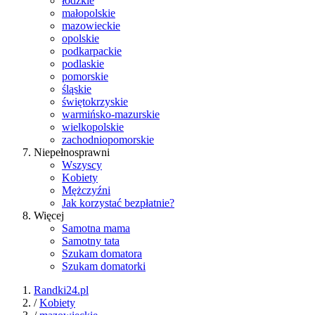
łódzkie
małopolskie
mazowieckie
opolskie
podkarpackie
podlaskie
pomorskie
śląskie
świętokrzyskie
warmińsko-mazurskie
wielkopolskie
zachodniopomorskie
Niepełnosprawni
Wszyscy
Kobiety
Mężczyźni
Jak korzystać bezpłatnie?
Więcej
Samotna mama
Samotny tata
Szukam domatora
Szukam domatorki
Randki24.pl
/
Kobiety