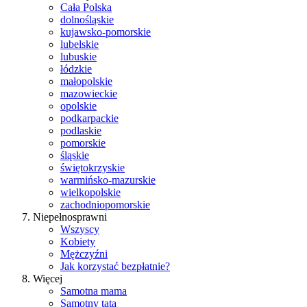
Cała Polska
dolnośląskie
kujawsko-pomorskie
lubelskie
lubuskie
łódzkie
małopolskie
mazowieckie
opolskie
podkarpackie
podlaskie
pomorskie
śląskie
świętokrzyskie
warmińsko-mazurskie
wielkopolskie
zachodniopomorskie
Niepełnosprawni
Wszyscy
Kobiety
Mężczyźni
Jak korzystać bezpłatnie?
Więcej
Samotna mama
Samotny tata