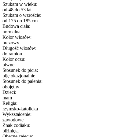
Szukam w wieku:
od 48 do 53 lat
Szukam o wzroście:
od 175 do 185 cm
Budowa ciała:
normalna
Kolor włosów:
brązowy
Długość włosów:
do ramion
Kolor oczu:
piwne
Stosunek do picia:
piję okazjonalnie
Stosunek do palenia:
obojętny
Dzieci:
mam
Religia:
rzymsko-katolicka
Wykształcenie:
zawodowe
Znak zodiaku:
bliźnięta
Obecne zajęcie: