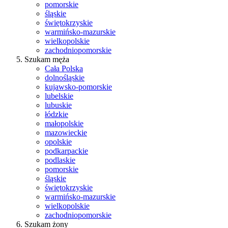
pomorskie
śląskie
świętokrzyskie
warmińsko-mazurskie
wielkopolskie
zachodniopomorskie
Szukam męża
Cała Polska
dolnośląskie
kujawsko-pomorskie
lubelskie
lubuskie
łódzkie
małopolskie
mazowieckie
opolskie
podkarpackie
podlaskie
pomorskie
śląskie
świętokrzyskie
warmińsko-mazurskie
wielkopolskie
zachodniopomorskie
Szukam żony