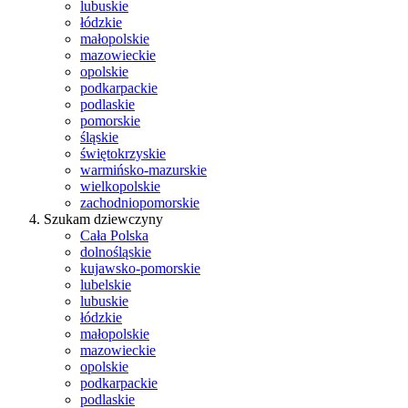
lubuskie
łódzkie
małopolskie
mazowieckie
opolskie
podkarpackie
podlaskie
pomorskie
śląskie
świętokrzyskie
warmińsko-mazurskie
wielkopolskie
zachodniopomorskie
Szukam dziewczyny
Cała Polska
dolnośląskie
kujawsko-pomorskie
lubelskie
lubuskie
łódzkie
małopolskie
mazowieckie
opolskie
podkarpackie
podlaskie