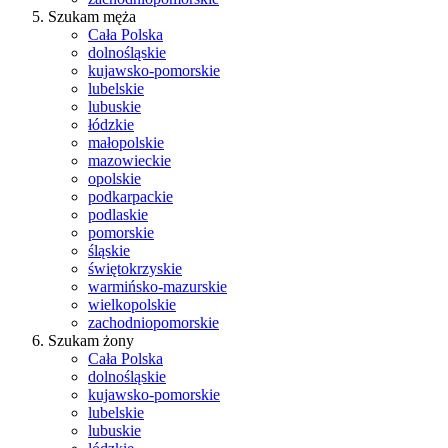
Szukam męża
Cała Polska
dolnośląskie
kujawsko-pomorskie
lubelskie
lubuskie
łódzkie
małopolskie
mazowieckie
opolskie
podkarpackie
podlaskie
pomorskie
śląskie
świętokrzyskie
warmińsko-mazurskie
wielkopolskie
zachodniopomorskie
Szukam żony
Cała Polska
dolnośląskie
kujawsko-pomorskie
lubelskie
lubuskie