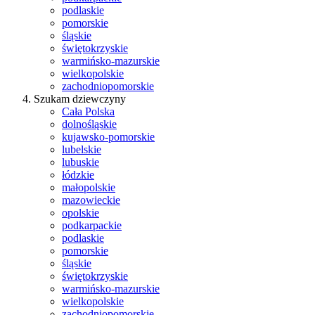
podlaskie
pomorskie
śląskie
świętokrzyskie
warmińsko-mazurskie
wielkopolskie
zachodniopomorskie
Szukam dziewczyny
Cała Polska
dolnośląskie
kujawsko-pomorskie
lubelskie
lubuskie
łódzkie
małopolskie
mazowieckie
opolskie
podkarpackie
podlaskie
pomorskie
śląskie
świętokrzyskie
warmińsko-mazurskie
wielkopolskie
zachodniopomorskie