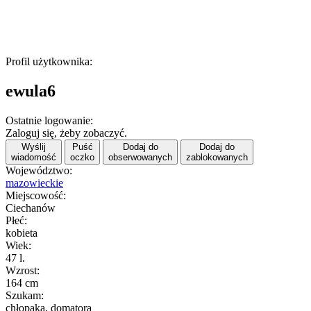
Profil użytkownika:
ewula6
Ostatnie logowanie:
Zaloguj się, żeby zobaczyć.
Wyślij
Puść
Dodaj do
Dodaj do
wiadomość
oczko
obserwowanych
zablokowanych
Województwo:
mazowieckie
Miejscowość:
Ciechanów
Płeć:
kobieta
Wiek:
47 l.
Wzrost:
164 cm
Szukam:
chłopaka, domatora