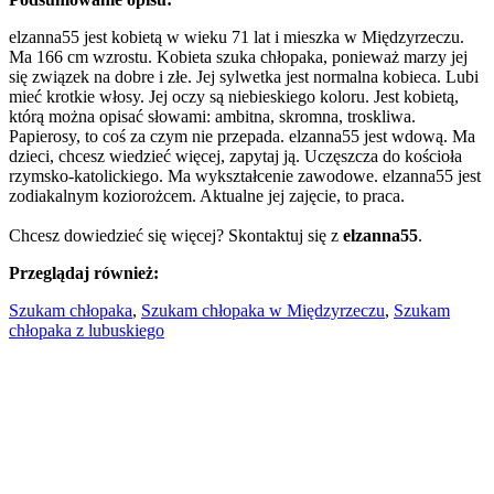
elzanna55 jest kobietą w wieku 71 lat i mieszka w Międzyrzeczu.
Ma 166 cm wzrostu. Kobieta szuka chłopaka, ponieważ marzy jej
się związek na dobre i złe. Jej sylwetka jest normalna kobieca. Lubi
mieć krotkie włosy. Jej oczy są niebieskiego koloru. Jest kobietą,
którą można opisać słowami: ambitna, skromna, troskliwa.
Papierosy, to coś za czym nie przepada. elzanna55 jest wdową. Ma
dzieci, chcesz wiedzieć więcej, zapytaj ją. Uczęszcza do kościoła
rzymsko-katolickiego. Ma wykształcenie zawodowe. elzanna55 jest
zodiakalnym koziorożcem. Aktualne jej zajęcie, to praca.
Chcesz dowiedzieć się więcej? Skontaktuj się z
elzanna55
.
Przeglądaj również:
Szukam chłopaka
,
Szukam chłopaka w Międzyrzeczu
,
Szukam
chłopaka z lubuskiego