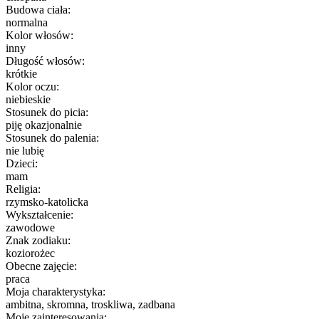
Budowa ciała:
normalna
Kolor włosów:
inny
Długość włosów:
krótkie
Kolor oczu:
niebieskie
Stosunek do picia:
piję okazjonalnie
Stosunek do palenia:
nie lubię
Dzieci:
mam
Religia:
rzymsko-katolicka
Wykształcenie:
zawodowe
Znak zodiaku:
koziorożec
Obecne zajęcie:
praca
Moja charakterystyka:
ambitna, skromna, troskliwa, zadbana
Moje zainteresowania: