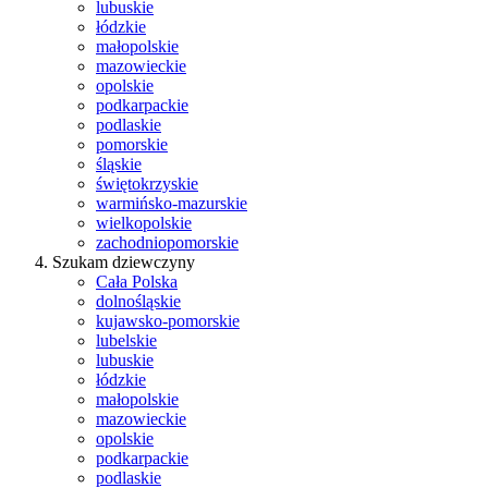
lubuskie
łódzkie
małopolskie
mazowieckie
opolskie
podkarpackie
podlaskie
pomorskie
śląskie
świętokrzyskie
warmińsko-mazurskie
wielkopolskie
zachodniopomorskie
Szukam dziewczyny
Cała Polska
dolnośląskie
kujawsko-pomorskie
lubelskie
lubuskie
łódzkie
małopolskie
mazowieckie
opolskie
podkarpackie
podlaskie