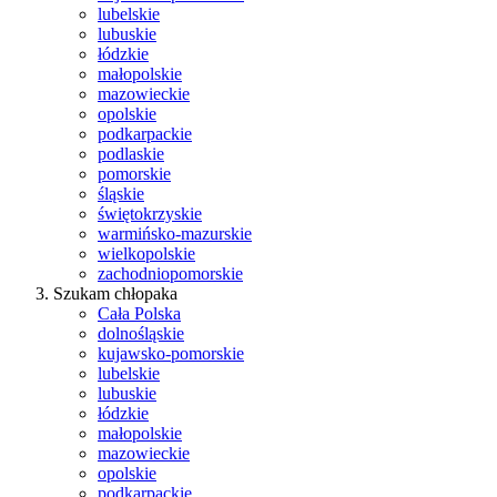
lubelskie
lubuskie
łódzkie
małopolskie
mazowieckie
opolskie
podkarpackie
podlaskie
pomorskie
śląskie
świętokrzyskie
warmińsko-mazurskie
wielkopolskie
zachodniopomorskie
Szukam chłopaka
Cała Polska
dolnośląskie
kujawsko-pomorskie
lubelskie
lubuskie
łódzkie
małopolskie
mazowieckie
opolskie
podkarpackie