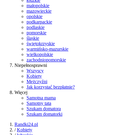
łódzkie
małopolskie
mazowieckie
opolskie
podkarpackie
podlaskie
pomorskie
śląskie
świętokrzyskie
warmińsko-mazurskie
wielkopolskie
zachodniopomorskie
Niepełnosprawni
Wszyscy
Kobiety
Mężczyźni
Jak korzystać bezpłatnie?
Więcej
Samotna mama
Samotny tata
Szukam domatora
Szukam domatorki
Randki24.pl
/
Kobiety