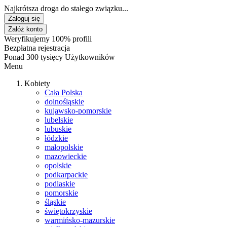
Najkrótsza droga do stałego związku...
Zaloguj się
Załóż konto
Weryfikujemy 100% profili
Bezpłatna rejestracja
Ponad 300 tysięcy Użytkowników
Menu
Kobiety
Cała Polska
dolnośląskie
kujawsko-pomorskie
lubelskie
lubuskie
łódzkie
małopolskie
mazowieckie
opolskie
podkarpackie
podlaskie
pomorskie
śląskie
świętokrzyskie
warmińsko-mazurskie