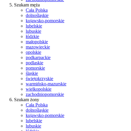
Szukam męża
Cała Polska
dolnośląskie
kujawsko-pomorskie
lubelskie
lubuskie
łódzkie
małopolskie
mazowieckie
opolskie
podkarpackie
podlaskie
pomorskie
śląskie
świętokrzyskie
warmińsko-mazurskie
wielkopolskie
zachodniopomorskie
Szukam żony
Cała Polska
dolnośląskie
kujawsko-pomorskie
lubelskie
lubuskie