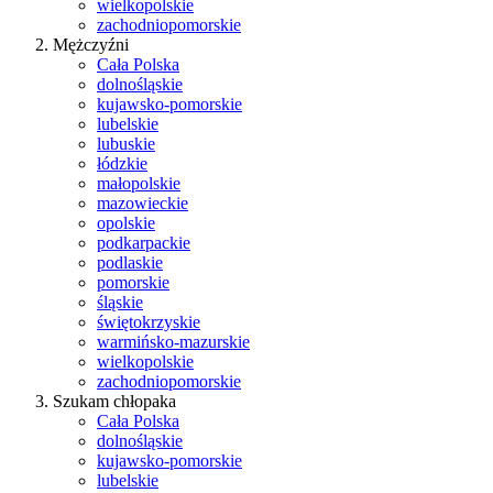
wielkopolskie
zachodniopomorskie
Mężczyźni
Cała Polska
dolnośląskie
kujawsko-pomorskie
lubelskie
lubuskie
łódzkie
małopolskie
mazowieckie
opolskie
podkarpackie
podlaskie
pomorskie
śląskie
świętokrzyskie
warmińsko-mazurskie
wielkopolskie
zachodniopomorskie
Szukam chłopaka
Cała Polska
dolnośląskie
kujawsko-pomorskie
lubelskie