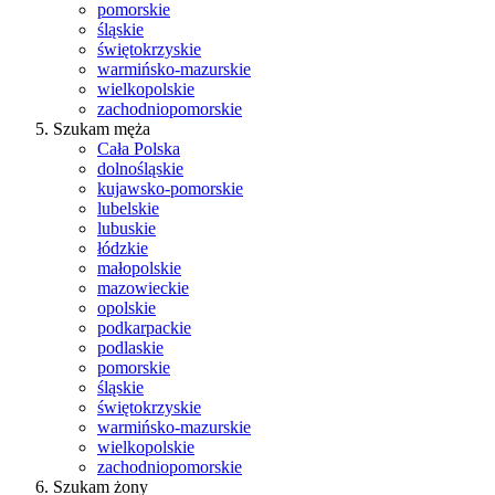
pomorskie
śląskie
świętokrzyskie
warmińsko-mazurskie
wielkopolskie
zachodniopomorskie
Szukam męża
Cała Polska
dolnośląskie
kujawsko-pomorskie
lubelskie
lubuskie
łódzkie
małopolskie
mazowieckie
opolskie
podkarpackie
podlaskie
pomorskie
śląskie
świętokrzyskie
warmińsko-mazurskie
wielkopolskie
zachodniopomorskie
Szukam żony