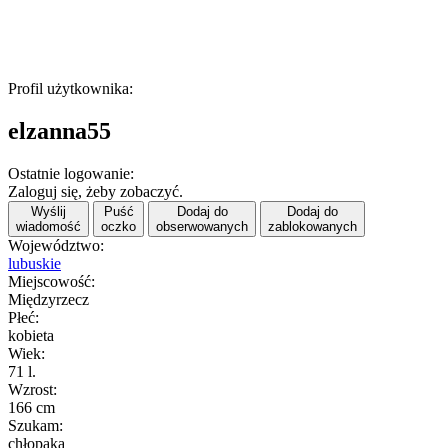
Profil użytkownika:
elzanna55
Ostatnie logowanie:
Zaloguj się, żeby zobaczyć.
Wyślij
Puść
Dodaj do
Dodaj do
wiadomość
oczko
obserwowanych
zablokowanych
Województwo:
lubuskie
Miejscowość:
Międzyrzecz
Płeć:
kobieta
Wiek:
71 l.
Wzrost:
166 cm
Szukam:
chłopaka