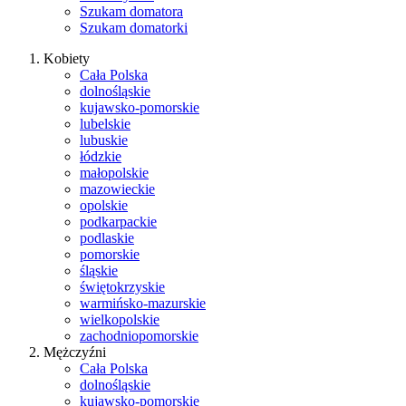
Szukam domatora
Szukam domatorki
Kobiety
Cała Polska
dolnośląskie
kujawsko-pomorskie
lubelskie
lubuskie
łódzkie
małopolskie
mazowieckie
opolskie
podkarpackie
podlaskie
pomorskie
śląskie
świętokrzyskie
warmińsko-mazurskie
wielkopolskie
zachodniopomorskie
Mężczyźni
Cała Polska
dolnośląskie
kujawsko-pomorskie