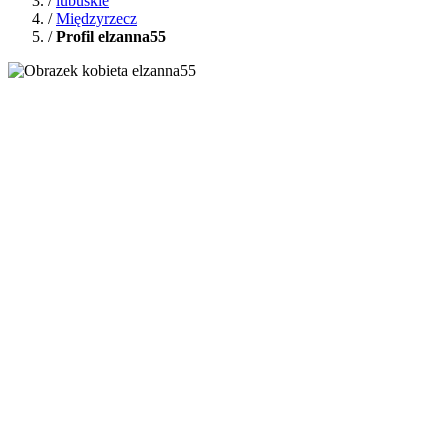
/
lubuskie
/
Międzyrzecz
/
Profil elzanna55