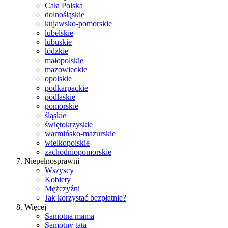
Cała Polska
dolnośląskie
kujawsko-pomorskie
lubelskie
lubuskie
łódzkie
małopolskie
mazowieckie
opolskie
podkarpackie
podlaskie
pomorskie
śląskie
świętokrzyskie
warmińsko-mazurskie
wielkopolskie
zachodniopomorskie
Niepełnosprawni
Wszyscy
Kobiety
Mężczyźni
Jak korzystać bezpłatnie?
Więcej
Samotna mama
Samotny tata