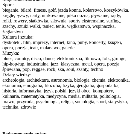
Sport:
bieganie, bilard, fitness, golf, jazda konna, kolarstwo, koszykówka,
kręgle, łyżwy, narty, nurkowanie, piłka nożna, pływanie, rajdy,
rolki, rowery, siatkówka, siłownia, sporty ekstremalne, surfing,
szachy, sztuki walki, taniec, tenis, wędkarstwo, wspinaczka,
żeglarstwo
Kultura i sztuka:
dyskoteki, film, imprezy, internet, kino, puby, koncerty, książki,
opera, poezja, teatr, malarstwo, galerie
Muzyka:
blues, country, disco, dance, elektroniczna, filmowa, folk, grunge,
hip-hop/rap, industrialna, jazz, klasyczna, metal, opera, poezja
śpiewana, pop, reggae, rock, ska, soul, szanty, techno
Działy wiedzy:
archeologia, architektura, astronomia, biologia, chemia, elektronika,
ekonomia, etnografia, filozofia, fizyka, geografia, gospodarka,
historia, informatyka, język polski, języki obce, komputery,
kulinaria, matematyka, medycyna, media, militaria, politologia,
prawo, przyroda, psychologia, religia, socjologia, sport, statystyka,
technika, zdrowie
Podsumowanie opisu: