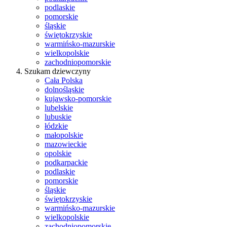
podlaskie
pomorskie
śląskie
świętokrzyskie
warmińsko-mazurskie
wielkopolskie
zachodniopomorskie
Szukam dziewczyny
Cała Polska
dolnośląskie
kujawsko-pomorskie
lubelskie
lubuskie
łódzkie
małopolskie
mazowieckie
opolskie
podkarpackie
podlaskie
pomorskie
śląskie
świętokrzyskie
warmińsko-mazurskie
wielkopolskie
zachodniopomorskie