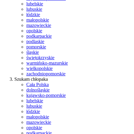
lubelskie
lubuskie
łódzkie
małopolskie
mazowieckie
opolskie
podkarpackie
podlaskie
pomorskie
śląskie
świętokrzyskie
warmińsko-mazurskie
wielkopolskie
zachodniopomorskie
Szukam chłopaka
Cała Polska
dolnośląskie
kujawsko-pomorskie
lubelskie
lubuskie
łódzkie
małopolskie
mazowieckie
opolskie
podkarpackie