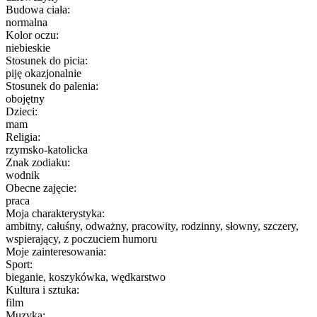
Budowa ciała:
normalna
Kolor oczu:
niebieskie
Stosunek do picia:
piję okazjonalnie
Stosunek do palenia:
obojętny
Dzieci:
mam
Religia:
rzymsko-katolicka
Znak zodiaku:
wodnik
Obecne zajęcie:
praca
Moja charakterystyka:
ambitny, całuśny, odważny, pracowity, rodzinny, słowny, szczery,
wspierający, z poczuciem humoru
Moje zainteresowania:
Sport:
bieganie, koszykówka, wędkarstwo
Kultura i sztuka:
film
Muzyka: