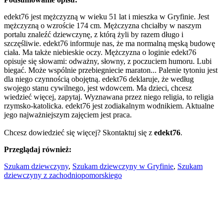
edekt76 jest mężczyzną w wieku 51 lat i mieszka w Gryfinie. Jest
mężczyzną o wzroście 174 cm. Mężczyzna chciałby w naszym
portalu znaleźć dziewczynę, z którą żyli by razem długo i
szczęśliwie. edekt76 informuje nas, że ma normalną męską budowę
ciała. Ma także niebieskie oczy. Mężczyzna o loginie edekt76
opisuje się słowami: odważny, słowny, z poczuciem humoru. Lubi
biegać. Może wspólnie przebiegniecie maraton... Palenie tytoniu jest
dla niego czynnością obojętną. edekt76 deklaruje, że według
swojego stanu cywilnego, jest wdowcem. Ma dzieci, chcesz
wiedzieć więcej, zapytaj. Wyznawana przez niego religia, to religia
rzymsko-katolicka. edekt76 jest zodiakalnym wodnikiem. Aktualne
jego najważniejszym zajęciem jest praca.
Chcesz dowiedzieć się więcej? Skontaktuj się z
edekt76
.
Przeglądaj również:
Szukam dziewczyny
,
Szukam dziewczyny w Gryfinie
,
Szukam
dziewczyny z zachodniopomorskiego