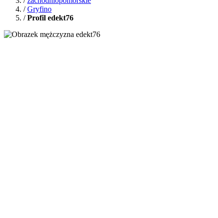
/
zachodniopomorskie
/
Gryfino
/
Profil edekt76