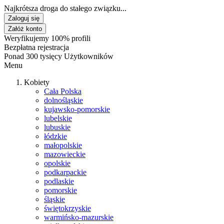
Najkrótsza droga do stałego związku...
Zaloguj się
Załóż konto
Weryfikujemy 100% profili
Bezpłatna rejestracja
Ponad 300 tysięcy Użytkowników
Menu
Kobiety
Cała Polska
dolnośląskie
kujawsko-pomorskie
lubelskie
lubuskie
łódzkie
małopolskie
mazowieckie
opolskie
podkarpackie
podlaskie
pomorskie
śląskie
świętokrzyskie
warmińsko-mazurskie