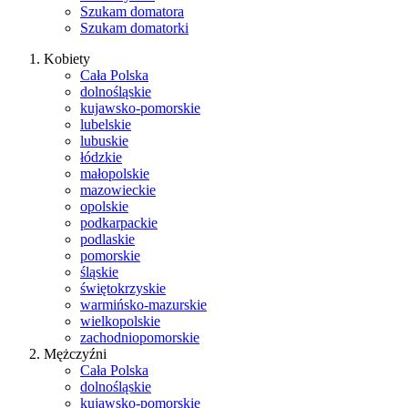
Szukam domatora
Szukam domatorki
Kobiety
Cała Polska
dolnośląskie
kujawsko-pomorskie
lubelskie
lubuskie
łódzkie
małopolskie
mazowieckie
opolskie
podkarpackie
podlaskie
pomorskie
śląskie
świętokrzyskie
warmińsko-mazurskie
wielkopolskie
zachodniopomorskie
Mężczyźni
Cała Polska
dolnośląskie
kujawsko-pomorskie