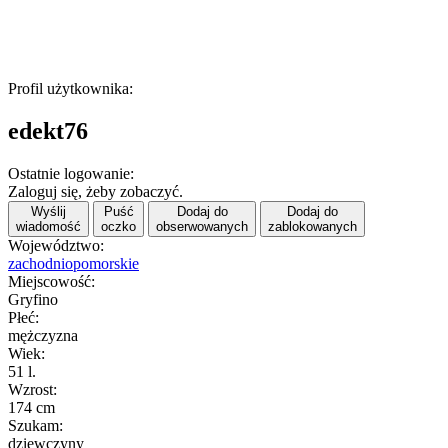
Profil użytkownika:
edekt76
Ostatnie logowanie:
Zaloguj się, żeby zobaczyć.
Wyślij
Puść
Dodaj do
Dodaj do
wiadomość
oczko
obserwowanych
zablokowanych
Województwo:
zachodniopomorskie
Miejscowość:
Gryfino
Płeć:
mężczyzna
Wiek:
51 l.
Wzrost:
174 cm
Szukam:
dziewczyny