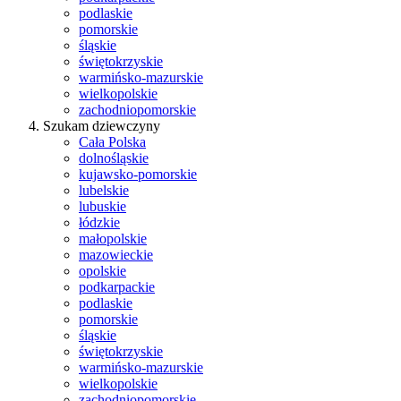
podlaskie
pomorskie
śląskie
świętokrzyskie
warmińsko-mazurskie
wielkopolskie
zachodniopomorskie
Szukam dziewczyny
Cała Polska
dolnośląskie
kujawsko-pomorskie
lubelskie
lubuskie
łódzkie
małopolskie
mazowieckie
opolskie
podkarpackie
podlaskie
pomorskie
śląskie
świętokrzyskie
warmińsko-mazurskie
wielkopolskie
zachodniopomorskie