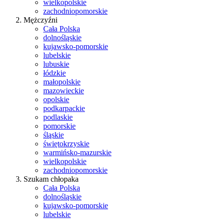
wielkopolskie
zachodniopomorskie
Mężczyźni
Cała Polska
dolnośląskie
kujawsko-pomorskie
lubelskie
lubuskie
łódzkie
małopolskie
mazowieckie
opolskie
podkarpackie
podlaskie
pomorskie
śląskie
świętokrzyskie
warmińsko-mazurskie
wielkopolskie
zachodniopomorskie
Szukam chłopaka
Cała Polska
dolnośląskie
kujawsko-pomorskie
lubelskie