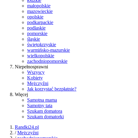
łódzkie
małopolskie
mazowieckie
opolskie
podkarpackie
podlaskie
pomorskie
śląskie
świętokrzyskie
warmińsko-mazurskie
wielkopolskie
zachodniopomorskie
Niepełnosprawni
Wszyscy
Kobiety
Mężczyźni
Jak korzystać bezpłatnie?
Więcej
Samotna mama
Samotny tata
Szukam domatora
Szukam domatorki
Randki24.pl
/
Mężczyźni