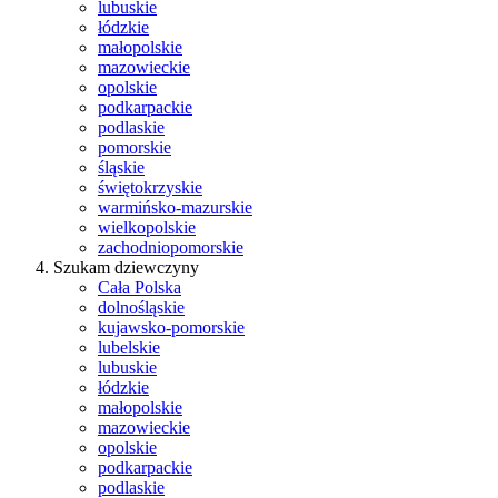
lubuskie
łódzkie
małopolskie
mazowieckie
opolskie
podkarpackie
podlaskie
pomorskie
śląskie
świętokrzyskie
warmińsko-mazurskie
wielkopolskie
zachodniopomorskie
Szukam dziewczyny
Cała Polska
dolnośląskie
kujawsko-pomorskie
lubelskie
lubuskie
łódzkie
małopolskie
mazowieckie
opolskie
podkarpackie
podlaskie