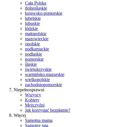
Cała Polska
dolnośląskie
kujawsko-pomorskie
lubelskie
lubuskie
łódzkie
małopolskie
mazowieckie
opolskie
podkarpackie
podlaskie
pomorskie
śląskie
świętokrzyskie
warmińsko-mazurskie
wielkopolskie
zachodniopomorskie
Niepełnosprawni
Wszyscy
Kobiety
Mężczyźni
Jak korzystać bezpłatnie?
Więcej
Samotna mama
Samotny tata