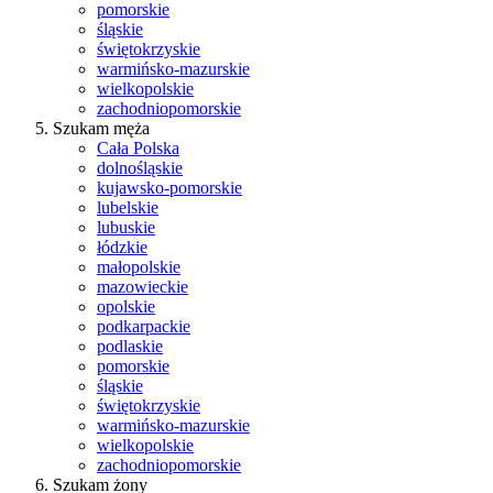
pomorskie
śląskie
świętokrzyskie
warmińsko-mazurskie
wielkopolskie
zachodniopomorskie
Szukam męża
Cała Polska
dolnośląskie
kujawsko-pomorskie
lubelskie
lubuskie
łódzkie
małopolskie
mazowieckie
opolskie
podkarpackie
podlaskie
pomorskie
śląskie
świętokrzyskie
warmińsko-mazurskie
wielkopolskie
zachodniopomorskie
Szukam żony