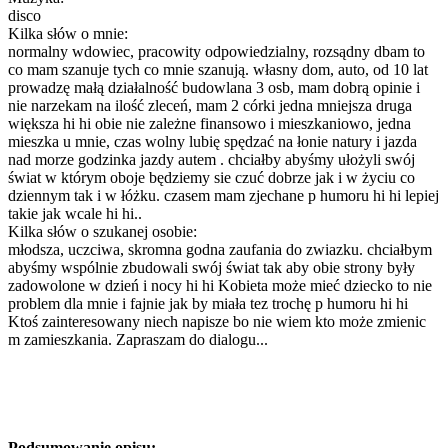
disco
Kilka słów o mnie:
normalny wdowiec, pracowity odpowiedzialny, rozsądny dbam to
co mam szanuje tych co mnie szanują. własny dom, auto, od 10 lat
prowadzę małą działalność budowlana 3 osb, mam dobrą opinie i
nie narzekam na ilość zleceń, mam 2 córki jedna mniejsza druga
większa hi hi obie nie zależne finansowo i mieszkaniowo, jedna
mieszka u mnie, czas wolny lubię spędzać na łonie natury i jazda
nad morze godzinka jazdy autem . chciałby abyśmy ułożyli swój
świat w którym oboje będziemy sie czuć dobrze jak i w życiu co
dziennym tak i w łóżku. czasem mam zjechane p humoru hi hi lepiej
takie jak wcale hi hi..
Kilka słów o szukanej osobie:
młodsza, uczciwa, skromna godna zaufania do zwiazku. chciałbym
abyśmy wspólnie zbudowali swój świat tak aby obie strony były
zadowolone w dzień i nocy hi hi Kobieta może mieć dziecko to nie
problem dla mnie i fajnie jak by miała tez trochę p humoru hi hi
Ktoś zainteresowany niech napisze bo nie wiem kto może zmienic
m zamieszkania. Zapraszam do dialogu...
Podsumowanie opisu: