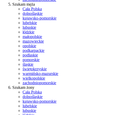
Szukam męża
Cała Polska
dolnośląskie
kujawsko-pomorskie
lubelskie
lubuskie
łódzkie
małopolskie
mazowieckie
opolskie
podkarpackie
podlaskie
pomorskie
śląskie
świętokrzyskie
warmińsko-mazurskie
wielkopolskie
zachodniopomorskie
Szukam żony
Cała Polska
dolnośląskie
kujawsko-pomorskie
lubelskie
lubuskie