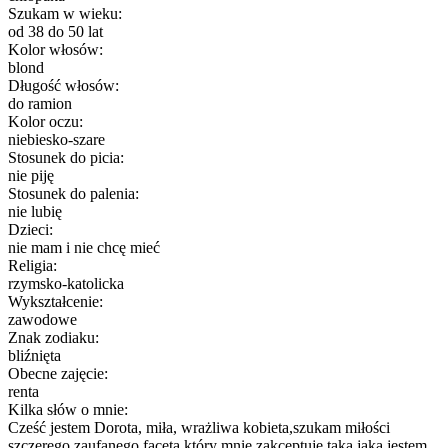
Szukam w wieku:
od 38 do 50 lat
Kolor włosów:
blond
Długość włosów:
do ramion
Kolor oczu:
niebiesko-szare
Stosunek do picia:
nie piję
Stosunek do palenia:
nie lubię
Dzieci:
nie mam i nie chcę mieć
Religia:
rzymsko-katolicka
Wykształcenie:
zawodowe
Znak zodiaku:
bliźnięta
Obecne zajęcie:
renta
Kilka słów o mnie:
Cześć jestem Dorota, miła, wrażliwa kobieta,szukam miłości
szczerego zaufanego faceta który mnie zakceptuje taką jaką jestem