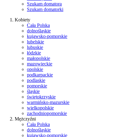
Szukam domatora
Szukam domatorki
Kobiety
Cała Polska
dolnośląskie
kujawsko-pomorskie
lubelskie
lubuskie
łódzkie
małopolskie
mazowieckie
opolskie
podkarpackie
podlaskie
pomorskie
śląskie
świętokrzyskie
warmińsko-mazurskie
wielkopolskie
zachodniopomorskie
Mężczyźni
Cała Polska
dolnośląskie
kujawsko-pomorskie