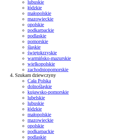
lubuskie
łódzkie
małopolskie
mazowieckie
opolskie
podkarpackie
podlaskie
pomorskie
śląskie
świętokrzyskie
warmińsko-mazurskie
wielkopolskie
zachodniopomorskie
Szukam dziewczyny
Cała Polska
dolnośląskie
kujawsko-pomorskie
lubelskie
lubuskie
łódzkie
małopolskie
mazowieckie
opolskie
podkarpackie
podlaskie