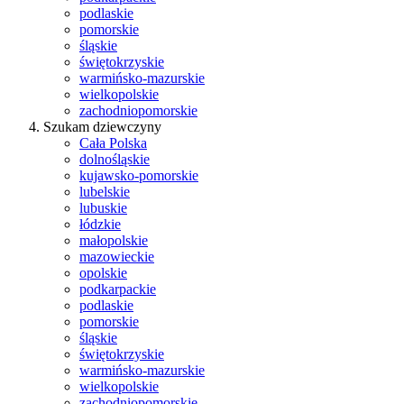
podlaskie
pomorskie
śląskie
świętokrzyskie
warmińsko-mazurskie
wielkopolskie
zachodniopomorskie
Szukam dziewczyny
Cała Polska
dolnośląskie
kujawsko-pomorskie
lubelskie
lubuskie
łódzkie
małopolskie
mazowieckie
opolskie
podkarpackie
podlaskie
pomorskie
śląskie
świętokrzyskie
warmińsko-mazurskie
wielkopolskie
zachodniopomorskie