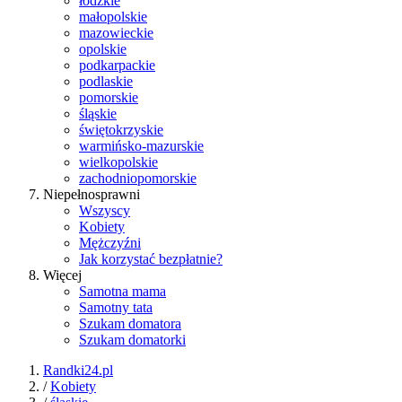
łódzkie
małopolskie
mazowieckie
opolskie
podkarpackie
podlaskie
pomorskie
śląskie
świętokrzyskie
warmińsko-mazurskie
wielkopolskie
zachodniopomorskie
Niepełnosprawni
Wszyscy
Kobiety
Mężczyźni
Jak korzystać bezpłatnie?
Więcej
Samotna mama
Samotny tata
Szukam domatora
Szukam domatorki
Randki24.pl
/
Kobiety