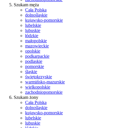
Szukam męża
Cała Polska
dolnośląskie
kujawsko-pomorskie
lubelskie
lubuskie
łódzkie
małopolskie
mazowieckie
opolskie
podkarpackie
podlaskie
pomorskie
śląskie
świętokrzyskie
warmińsko-mazurskie
wielkopolskie
zachodniopomorskie
Szukam żony
Cała Polska
dolnośląskie
kujawsko-pomorskie
lubelskie
lubuskie