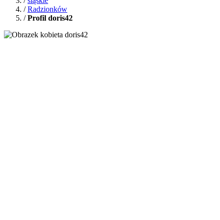
/
śląskie
/
Radzionków
/
Profil doris42