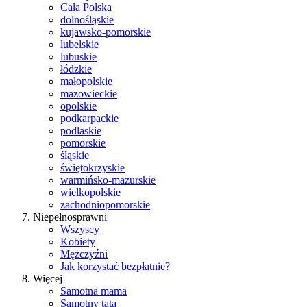
Cała Polska
dolnośląskie
kujawsko-pomorskie
lubelskie
lubuskie
łódzkie
małopolskie
mazowieckie
opolskie
podkarpackie
podlaskie
pomorskie
śląskie
świętokrzyskie
warmińsko-mazurskie
wielkopolskie
zachodniopomorskie
Niepełnosprawni
Wszyscy
Kobiety
Mężczyźni
Jak korzystać bezpłatnie?
Więcej
Samotna mama
Samotny tata