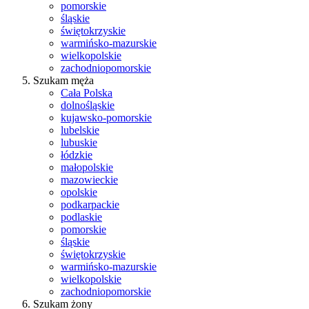
pomorskie
śląskie
świętokrzyskie
warmińsko-mazurskie
wielkopolskie
zachodniopomorskie
Szukam męża
Cała Polska
dolnośląskie
kujawsko-pomorskie
lubelskie
lubuskie
łódzkie
małopolskie
mazowieckie
opolskie
podkarpackie
podlaskie
pomorskie
śląskie
świętokrzyskie
warmińsko-mazurskie
wielkopolskie
zachodniopomorskie
Szukam żony