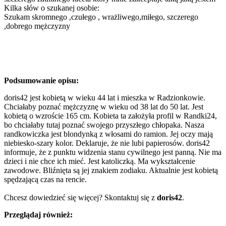
Kilka słów o szukanej osobie:
Szukam skromnego ,czułego , wrażliwego,miłego, szczerego
,dobrego mężczyzny
Podsumowanie opisu:
doris42 jest kobietą w wieku 44 lat i mieszka w Radzionkowie.
Chciałaby poznać mężczyznę w wieku od 38 lat do 50 lat. Jest
kobietą o wzroście 165 cm. Kobieta ta założyła profil w Randki24,
bo chciałaby tutaj poznać swojego przyszłego chłopaka. Nasza
randkowiczka jest blondynką z włosami do ramion. Jej oczy mają
niebiesko-szary kolor. Deklaruje, że nie lubi papierosów. doris42
informuje, że z punktu widzenia stanu cywilnego jest panną. Nie ma
dzieci i nie chce ich mieć. Jest katoliczką. Ma wykształcenie
zawodowe. Bliźnięta są jej znakiem zodiaku. Aktualnie jest kobietą
spędzającą czas na rencie.
Chcesz dowiedzieć się więcej? Skontaktuj się z
doris42
.
Przeglądaj również: