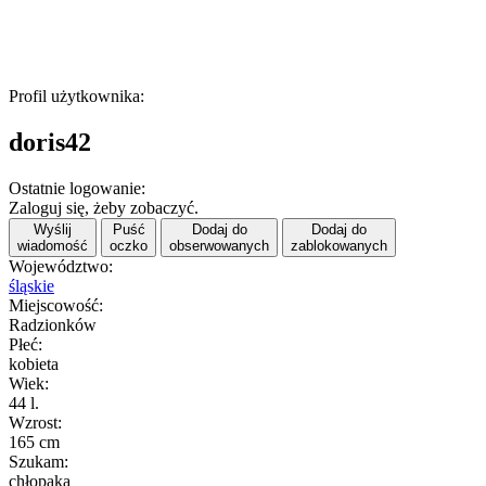
Profil użytkownika:
doris42
Ostatnie logowanie:
Zaloguj się, żeby zobaczyć.
Wyślij
Puść
Dodaj do
Dodaj do
wiadomość
oczko
obserwowanych
zablokowanych
Województwo:
śląskie
Miejscowość:
Radzionków
Płeć:
kobieta
Wiek:
44 l.
Wzrost:
165 cm
Szukam:
chłopaka