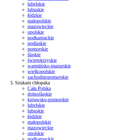
lubelskie
lubuskie
łódzkie
małopolskie
mazowieckie
opolskie
podkarpackie
podlaskie
pomorskie
śląskie
świętokrzyskie
warmińsko-mazurskie
wielkopolskie
zachodniopomorskie
Szukam chłopaka
Cała Polska
dolnośląskie
kujawsko-pomorskie
lubelskie
lubuskie
łódzkie
małopolskie
mazowieckie
opolskie
podkarpackie