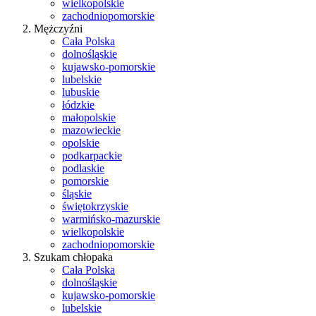
wielkopolskie
zachodniopomorskie
Mężczyźni
Cała Polska
dolnośląskie
kujawsko-pomorskie
lubelskie
lubuskie
łódzkie
małopolskie
mazowieckie
opolskie
podkarpackie
podlaskie
pomorskie
śląskie
świętokrzyskie
warmińsko-mazurskie
wielkopolskie
zachodniopomorskie
Szukam chłopaka
Cała Polska
dolnośląskie
kujawsko-pomorskie
lubelskie