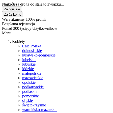
Najkrótsza droga do stałego związku...
Zaloguj się
Załóż konto
Weryfikujemy 100% profili
Bezpłatna rejestracja
Ponad 300 tysięcy Użytkowników
Menu
Kobiety
Cała Polska
dolnośląskie
kujawsko-pomorskie
lubelskie
lubuskie
łódzkie
małopolskie
mazowieckie
opolskie
podkarpackie
podlaskie
pomorskie
śląskie
świętokrzyskie
warmińsko-mazurskie