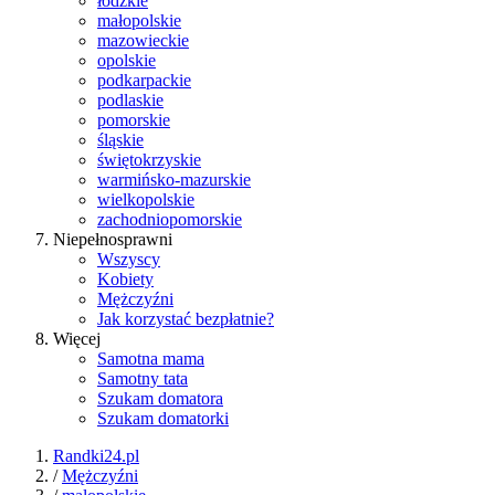
łódzkie
małopolskie
mazowieckie
opolskie
podkarpackie
podlaskie
pomorskie
śląskie
świętokrzyskie
warmińsko-mazurskie
wielkopolskie
zachodniopomorskie
Niepełnosprawni
Wszyscy
Kobiety
Mężczyźni
Jak korzystać bezpłatnie?
Więcej
Samotna mama
Samotny tata
Szukam domatora
Szukam domatorki
Randki24.pl
/
Mężczyźni