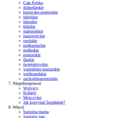
Cała Polska
dolnośląskie
kujawsko-pomorskie
lubelskie
lubuskie
łódzkie
małopolskie
mazowieckie
opolskie
podkarpackie
podlaskie
pomorskie
śląskie
świętokrzyskie
warmińsko-mazurskie
wielkopolskie
zachodniopomorskie
Niepełnosprawni
Wszyscy
Kobiety
Mężczyźni
Jak korzystać bezpłatnie?
Więcej
Samotna mama
Samotny tata