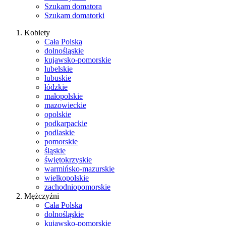
Szukam domatora
Szukam domatorki
Kobiety
Cała Polska
dolnośląskie
kujawsko-pomorskie
lubelskie
lubuskie
łódzkie
małopolskie
mazowieckie
opolskie
podkarpackie
podlaskie
pomorskie
śląskie
świętokrzyskie
warmińsko-mazurskie
wielkopolskie
zachodniopomorskie
Mężczyźni
Cała Polska
dolnośląskie
kujawsko-pomorskie