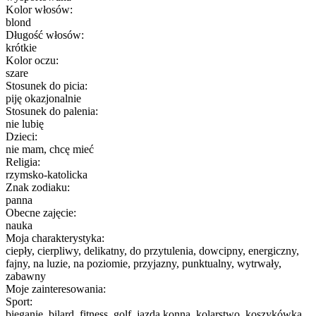
Kolor włosów:
blond
Długość włosów:
krótkie
Kolor oczu:
szare
Stosunek do picia:
piję okazjonalnie
Stosunek do palenia:
nie lubię
Dzieci:
nie mam, chcę mieć
Religia:
rzymsko-katolicka
Znak zodiaku:
panna
Obecne zajęcie:
nauka
Moja charakterystyka:
ciepły, cierpliwy, delikatny, do przytulenia, dowcipny, energiczny,
fajny, na luzie, na poziomie, przyjazny, punktualny, wytrwały,
zabawny
Moje zainteresowania:
Sport:
bieganie, bilard, fitness, golf, jazda konna, kolarstwo, koszykówka,