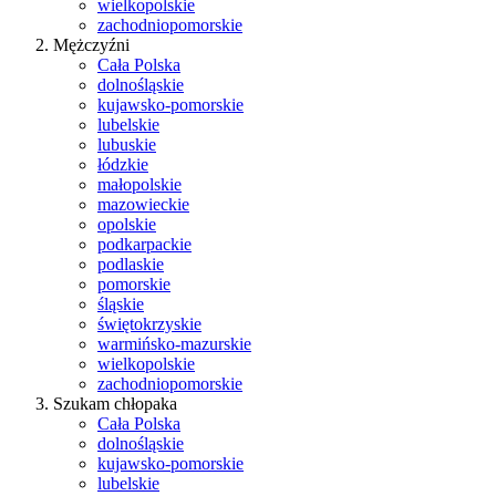
wielkopolskie
zachodniopomorskie
Mężczyźni
Cała Polska
dolnośląskie
kujawsko-pomorskie
lubelskie
lubuskie
łódzkie
małopolskie
mazowieckie
opolskie
podkarpackie
podlaskie
pomorskie
śląskie
świętokrzyskie
warmińsko-mazurskie
wielkopolskie
zachodniopomorskie
Szukam chłopaka
Cała Polska
dolnośląskie
kujawsko-pomorskie
lubelskie