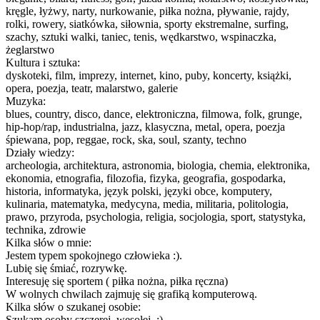
kręgle, łyżwy, narty, nurkowanie, piłka nożna, pływanie, rajdy,
rolki, rowery, siatkówka, siłownia, sporty ekstremalne, surfing,
szachy, sztuki walki, taniec, tenis, wędkarstwo, wspinaczka,
żeglarstwo
Kultura i sztuka:
dyskoteki, film, imprezy, internet, kino, puby, koncerty, książki,
opera, poezja, teatr, malarstwo, galerie
Muzyka:
blues, country, disco, dance, elektroniczna, filmowa, folk, grunge,
hip-hop/rap, industrialna, jazz, klasyczna, metal, opera, poezja
śpiewana, pop, reggae, rock, ska, soul, szanty, techno
Działy wiedzy:
archeologia, architektura, astronomia, biologia, chemia, elektronika,
ekonomia, etnografia, filozofia, fizyka, geografia, gospodarka,
historia, informatyka, język polski, języki obce, komputery,
kulinaria, matematyka, medycyna, media, militaria, politologia,
prawo, przyroda, psychologia, religia, socjologia, sport, statystyka,
technika, zdrowie
Kilka słów o mnie:
Jestem typem spokojnego człowieka :).
Lubię się śmiać, rozrywkę.
Interesuję się sportem ( piłka nożna, piłka ręczna)
W wolnych chwilach zajmuję się grafiką komputerową.
Kilka słów o szukanej osobie:
Szukam osoby szczerej, wesołej. :)