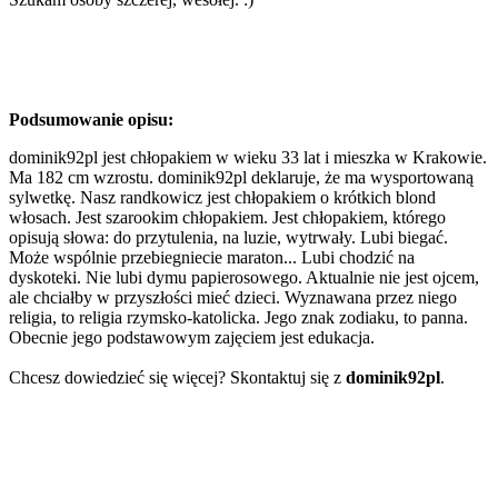
Podsumowanie opisu:
dominik92pl jest chłopakiem w wieku 33 lat i mieszka w Krakowie.
Ma 182 cm wzrostu. dominik92pl deklaruje, że ma wysportowaną
sylwetkę. Nasz randkowicz jest chłopakiem o krótkich blond
włosach. Jest szarookim chłopakiem. Jest chłopakiem, którego
opisują słowa: do przytulenia, na luzie, wytrwały. Lubi biegać.
Może wspólnie przebiegniecie maraton... Lubi chodzić na
dyskoteki. Nie lubi dymu papierosowego. Aktualnie nie jest ojcem,
ale chciałby w przyszłości mieć dzieci. Wyznawana przez niego
religia, to religia rzymsko-katolicka. Jego znak zodiaku, to panna.
Obecnie jego podstawowym zajęciem jest edukacja.
Chcesz dowiedzieć się więcej? Skontaktuj się z
dominik92pl
.