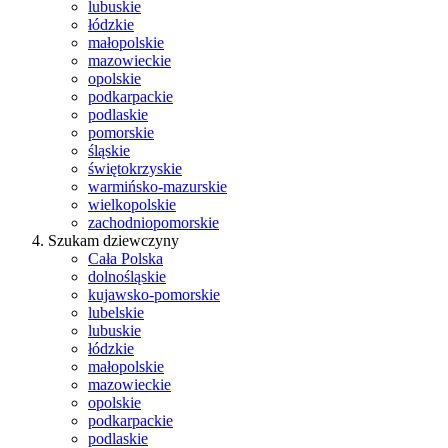
lubuskie
łódzkie
małopolskie
mazowieckie
opolskie
podkarpackie
podlaskie
pomorskie
śląskie
świętokrzyskie
warmińsko-mazurskie
wielkopolskie
zachodniopomorskie
Szukam dziewczyny
Cała Polska
dolnośląskie
kujawsko-pomorskie
lubelskie
lubuskie
łódzkie
małopolskie
mazowieckie
opolskie
podkarpackie
podlaskie