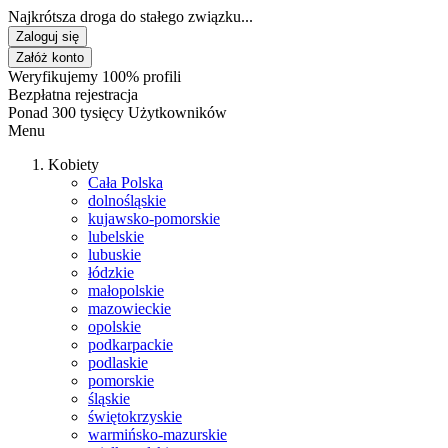
Najkrótsza droga do stałego związku...
Zaloguj się
Załóż konto
Weryfikujemy 100% profili
Bezpłatna rejestracja
Ponad 300 tysięcy Użytkowników
Menu
Kobiety
Cała Polska
dolnośląskie
kujawsko-pomorskie
lubelskie
lubuskie
łódzkie
małopolskie
mazowieckie
opolskie
podkarpackie
podlaskie
pomorskie
śląskie
świętokrzyskie
warmińsko-mazurskie