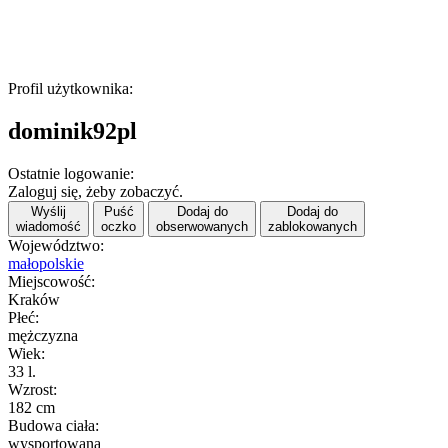
Profil użytkownika:
dominik92pl
Ostatnie logowanie:
Zaloguj się, żeby zobaczyć.
Wyślij
Puść
Dodaj do
Dodaj do
wiadomość
oczko
obserwowanych
zablokowanych
Województwo:
małopolskie
Miejscowość:
Kraków
Płeć:
mężczyzna
Wiek:
33 l.
Wzrost:
182 cm
Budowa ciała:
wysportowana