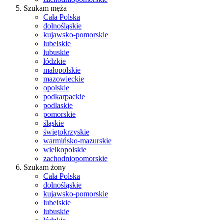
Szukam męża
Cała Polska
dolnośląskie
kujawsko-pomorskie
lubelskie
lubuskie
łódzkie
małopolskie
mazowieckie
opolskie
podkarpackie
podlaskie
pomorskie
śląskie
świętokrzyskie
warmińsko-mazurskie
wielkopolskie
zachodniopomorskie
Szukam żony
Cała Polska
dolnośląskie
kujawsko-pomorskie
lubelskie
lubuskie