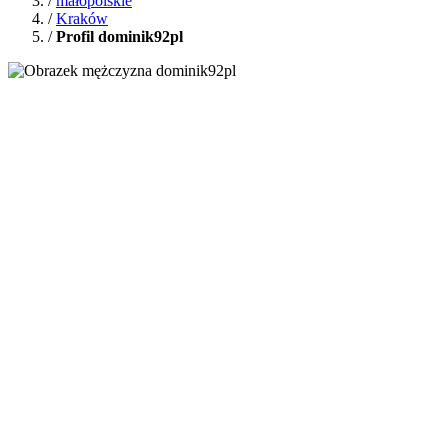
/
małopolskie
/
Kraków
/
Profil dominik92pl