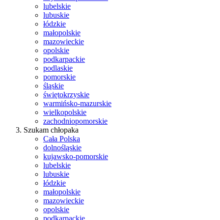
lubelskie
lubuskie
łódzkie
małopolskie
mazowieckie
opolskie
podkarpackie
podlaskie
pomorskie
śląskie
świętokrzyskie
warmińsko-mazurskie
wielkopolskie
zachodniopomorskie
Szukam chłopaka
Cała Polska
dolnośląskie
kujawsko-pomorskie
lubelskie
lubuskie
łódzkie
małopolskie
mazowieckie
opolskie
podkarpackie