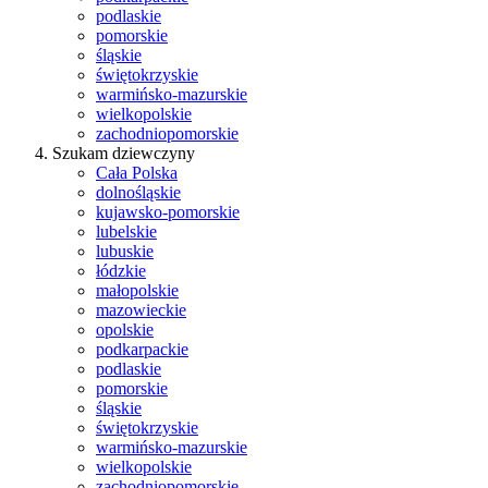
podlaskie
pomorskie
śląskie
świętokrzyskie
warmińsko-mazurskie
wielkopolskie
zachodniopomorskie
Szukam dziewczyny
Cała Polska
dolnośląskie
kujawsko-pomorskie
lubelskie
lubuskie
łódzkie
małopolskie
mazowieckie
opolskie
podkarpackie
podlaskie
pomorskie
śląskie
świętokrzyskie
warmińsko-mazurskie
wielkopolskie
zachodniopomorskie