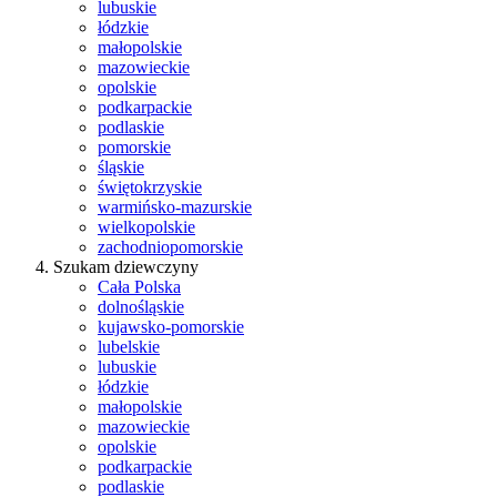
lubuskie
łódzkie
małopolskie
mazowieckie
opolskie
podkarpackie
podlaskie
pomorskie
śląskie
świętokrzyskie
warmińsko-mazurskie
wielkopolskie
zachodniopomorskie
Szukam dziewczyny
Cała Polska
dolnośląskie
kujawsko-pomorskie
lubelskie
lubuskie
łódzkie
małopolskie
mazowieckie
opolskie
podkarpackie
podlaskie