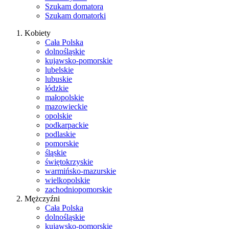
Szukam domatora
Szukam domatorki
Kobiety
Cała Polska
dolnośląskie
kujawsko-pomorskie
lubelskie
lubuskie
łódzkie
małopolskie
mazowieckie
opolskie
podkarpackie
podlaskie
pomorskie
śląskie
świętokrzyskie
warmińsko-mazurskie
wielkopolskie
zachodniopomorskie
Mężczyźni
Cała Polska
dolnośląskie
kujawsko-pomorskie