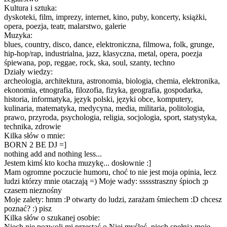
Kultura i sztuka:
dyskoteki, film, imprezy, internet, kino, puby, koncerty, książki,
opera, poezja, teatr, malarstwo, galerie
Muzyka:
blues, country, disco, dance, elektroniczna, filmowa, folk, grunge,
hip-hop/rap, industrialna, jazz, klasyczna, metal, opera, poezja
śpiewana, pop, reggae, rock, ska, soul, szanty, techno
Działy wiedzy:
archeologia, architektura, astronomia, biologia, chemia, elektronika,
ekonomia, etnografia, filozofia, fizyka, geografia, gospodarka,
historia, informatyka, język polski, języki obce, komputery,
kulinaria, matematyka, medycyna, media, militaria, politologia,
prawo, przyroda, psychologia, religia, socjologia, sport, statystyka,
technika, zdrowie
Kilka słów o mnie:
BORN 2 BE DJ =]
nothing add and nothing less...
Jestem kimś kto kocha muzykę... dosłownie :]
Mam ogromne poczucie humoru, choć to nie jest moja opinia, lecz
ludzi którzy mnie otaczają =) Moje wady: ssssstraszny śpioch ;p
czasem nieznośny
Moje zalety: hmm :P otwarty do ludzi, zarażam śmiechem :D chcesz
poznać? :) pisz
Kilka słów o szukanej osobie:
Niech nie pozwoli mi przestać o Niej myśleć, niech spełnia moje