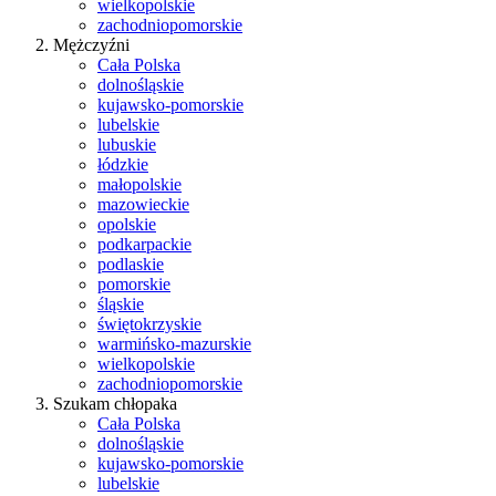
wielkopolskie
zachodniopomorskie
Mężczyźni
Cała Polska
dolnośląskie
kujawsko-pomorskie
lubelskie
lubuskie
łódzkie
małopolskie
mazowieckie
opolskie
podkarpackie
podlaskie
pomorskie
śląskie
świętokrzyskie
warmińsko-mazurskie
wielkopolskie
zachodniopomorskie
Szukam chłopaka
Cała Polska
dolnośląskie
kujawsko-pomorskie
lubelskie