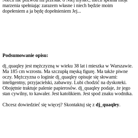
marzenia spełniając zarazem własne i niech będzie moim
dopełeniem a ja będę dopełnieniem Jej...
Podsumowanie opisu:
dj_quaqley jest mężczyzną w wieku 38 lat i mieszka w Warszawie.
Ma 185 cm wzrostu. Ma szczupłą męską figurę. Ma także piwne
oczy. Mężczyzna o loginie dj_quaqley opisuje się słowami:
inteligentny, przyjacielski, zabawny. Lubi chodzić na dyskoteki.
Obojętnie traktuje palenie papierosów. dj_quaqley podaje, że jego
stan cywilny, to kawaler. Jest katolikiem. Jest spod znaku wodnika.
Chcesz dowiedzieć się więcej? Skontaktuj się z
dj_quaqley
.