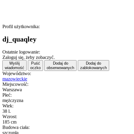
Profil użytkownika:
dj_quaqley
Ostatnie logowanie:
Zaloguj się, żeby zobaczyć.
Wyślij
Puść
Dodaj do
Dodaj do
wiadomość
oczko
obserwowanych
zablokowanych
Województwo:
mazowieckie
Miejscowość:
Warszawa
Płeć:
mężczyzna
Wiek:
38 l.
Wzrost:
185 cm
Budowa ciała:
szczupła