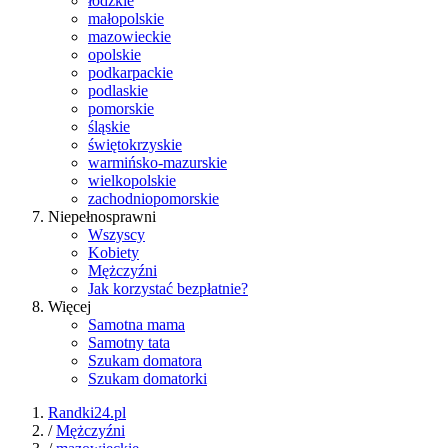
łódzkie
małopolskie
mazowieckie
opolskie
podkarpackie
podlaskie
pomorskie
śląskie
świętokrzyskie
warmińsko-mazurskie
wielkopolskie
zachodniopomorskie
Niepełnosprawni
Wszyscy
Kobiety
Mężczyźni
Jak korzystać bezpłatnie?
Więcej
Samotna mama
Samotny tata
Szukam domatora
Szukam domatorki
Randki24.pl
/
Mężczyźni