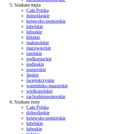
Szukam męża
Cała Polska
dolnośląskie
kujawsko-pomorskie
lubelskie
lubuskie
łódzkie
małopolskie
mazowieckie
opolskie
podkarpackie
podlaskie
pomorskie
śląskie
świętokrzyskie
warmińsko-mazurskie
wielkopolskie
zachodniopomorskie
Szukam żony
Cała Polska
dolnośląskie
kujawsko-pomorskie
lubelskie
lubuskie