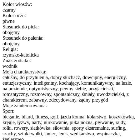
Kolor włosów:
czarny
Kolor oczu:
piwne
Stosunek do picia:
obojętny
Stosunek do palenia:
obojętny
Religia:
rzymsko-katolicka
Znak zodiaku:
wodnik
Moja charakterystyka:
całuśny, do przytulenia, dobry słuchacz, dowcipny, energiczny,
entuzjastyczny, inteligentny, kochający, komunikatywny, na luzie,
na poziomie, optymistyczny, pewny siebie, przyjacielski,
romantyczny, rozmowny, spontaniczny, śmiały, uwodzicielski, z
charakterem, zabawny, zdecydowany, żądny przygód
Moje zainteresowania:
Sport:
bieganie, bilard, fitness, golf, jazda konna, kolarstwo, koszykówka,
kręgle, łyżwy, narty, nurkowanie, piłka nożna, pływanie, rajdy,
rolki, rowery, siatkówka, siłownia, sporty ekstremalne, surfing,
szachy, sztuki walki, taniec, tenis, wędkarstwo, wspinaczka,
żeglarstwo