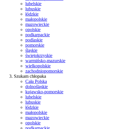
lubelskie
lubuskie
łódzkie
małopolskie
mazowieckie
opolskie
podkarpackie
podlaskie
pomorskie
śląskie
świętokrzyskie
warmińsko-mazurskie
wielkopolskie
zachodniopomorskie
Szukam chłopaka
Cała Polska
dolnośląskie
kujawsko-pomorskie
lubelskie
lubuskie
łódzkie
małopolskie
mazowieckie
opolskie
podkarpackie