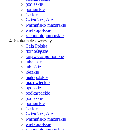
podlaskie
pomorskie
śląskie
świętokrzyskie
warmińsko-mazurskie
wielkopolskie
zachodniopomorskie
Szukam dziewczyny
Cała Polska
dolnośląskie
kujawsko-pomorskie
lubelskie
lubuskie
łódzkie
małopolskie
mazowieckie
opolskie
podkarpackie
podlaskie
pomorskie
śląskie
świętokrzyskie
warmińsko-mazurskie
wielkopolskie
zachodniopomorskie