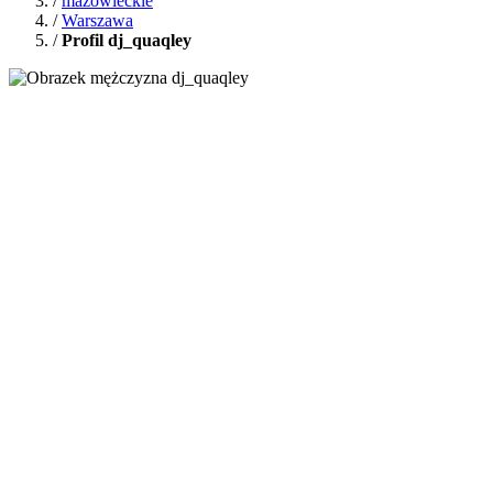
/
mazowieckie
/
Warszawa
/
Profil dj_quaqley