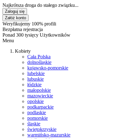
Najkrótsza droga do stałego związku...
Zaloguj się
Załóż konto
Weryfikujemy 100% profili
Bezpłatna rejestracja
Ponad 300 tysięcy Użytkowników
Menu
Kobiety
Cała Polska
dolnośląskie
kujawsko-pomorskie
lubelskie
lubuskie
łódzkie
małopolskie
mazowieckie
opolskie
podkarpackie
podlaskie
pomorskie
śląskie
świętokrzyskie
warmińsko-mazurskie