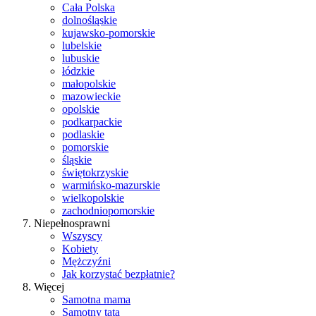
Cała Polska
dolnośląskie
kujawsko-pomorskie
lubelskie
lubuskie
łódzkie
małopolskie
mazowieckie
opolskie
podkarpackie
podlaskie
pomorskie
śląskie
świętokrzyskie
warmińsko-mazurskie
wielkopolskie
zachodniopomorskie
Niepełnosprawni
Wszyscy
Kobiety
Mężczyźni
Jak korzystać bezpłatnie?
Więcej
Samotna mama
Samotny tata