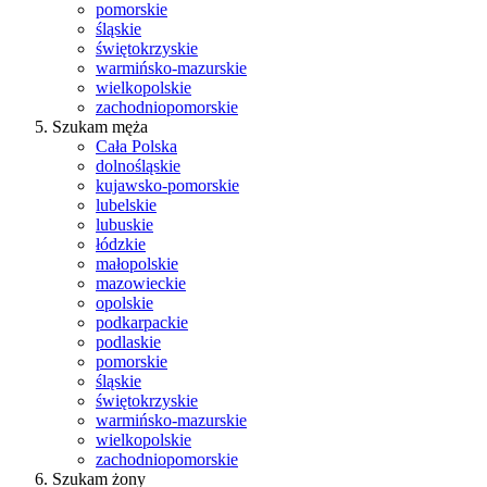
pomorskie
śląskie
świętokrzyskie
warmińsko-mazurskie
wielkopolskie
zachodniopomorskie
Szukam męża
Cała Polska
dolnośląskie
kujawsko-pomorskie
lubelskie
lubuskie
łódzkie
małopolskie
mazowieckie
opolskie
podkarpackie
podlaskie
pomorskie
śląskie
świętokrzyskie
warmińsko-mazurskie
wielkopolskie
zachodniopomorskie
Szukam żony