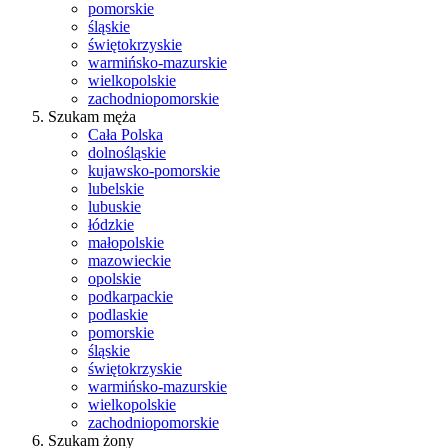
pomorskie
śląskie
świętokrzyskie
warmińsko-mazurskie
wielkopolskie
zachodniopomorskie
Szukam męża
Cała Polska
dolnośląskie
kujawsko-pomorskie
lubelskie
lubuskie
łódzkie
małopolskie
mazowieckie
opolskie
podkarpackie
podlaskie
pomorskie
śląskie
świętokrzyskie
warmińsko-mazurskie
wielkopolskie
zachodniopomorskie
Szukam żony