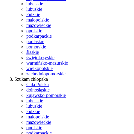
lubelskie
lubuskie
łódzkie
małopolskie
mazowieckie
opolskie
podkarpackie
podlaskie
pomorskie
śląskie
świętokrzyskie
warmińsko-mazurskie
wielkopolskie
zachodniopomorskie
Szukam chłopaka
Cała Polska
dolnośląskie
kujawsko-pomorskie
lubelskie
lubuskie
łódzkie
małopolskie
mazowieckie
opolskie
podkarpackie