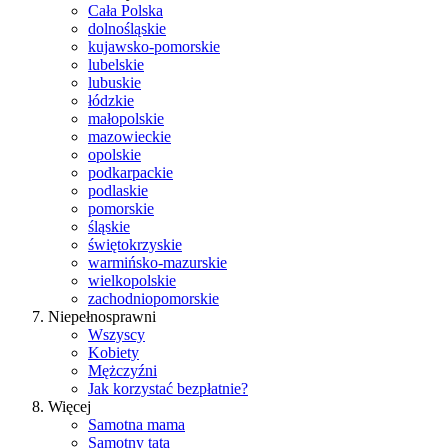
Cała Polska
dolnośląskie
kujawsko-pomorskie
lubelskie
lubuskie
łódzkie
małopolskie
mazowieckie
opolskie
podkarpackie
podlaskie
pomorskie
śląskie
świętokrzyskie
warmińsko-mazurskie
wielkopolskie
zachodniopomorskie
Niepełnosprawni
Wszyscy
Kobiety
Mężczyźni
Jak korzystać bezpłatnie?
Więcej
Samotna mama
Samotny tata