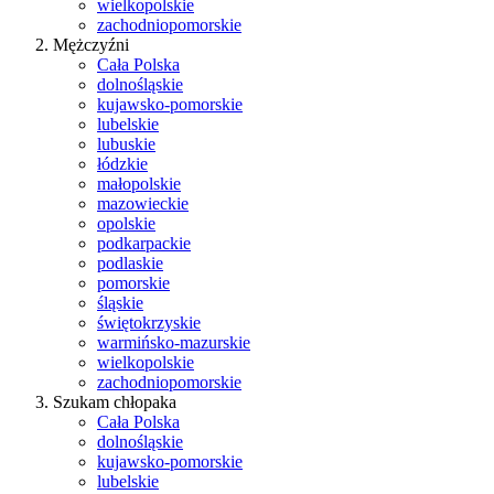
wielkopolskie
zachodniopomorskie
Mężczyźni
Cała Polska
dolnośląskie
kujawsko-pomorskie
lubelskie
lubuskie
łódzkie
małopolskie
mazowieckie
opolskie
podkarpackie
podlaskie
pomorskie
śląskie
świętokrzyskie
warmińsko-mazurskie
wielkopolskie
zachodniopomorskie
Szukam chłopaka
Cała Polska
dolnośląskie
kujawsko-pomorskie
lubelskie