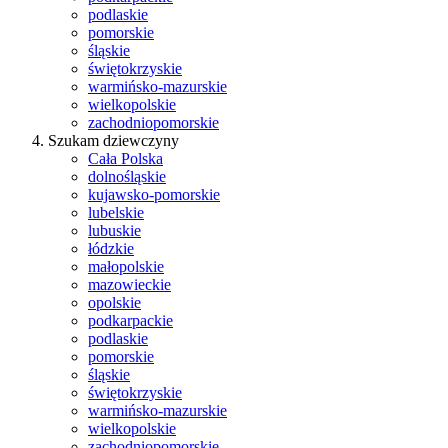
podlaskie
pomorskie
śląskie
świętokrzyskie
warmińsko-mazurskie
wielkopolskie
zachodniopomorskie
Szukam dziewczyny
Cała Polska
dolnośląskie
kujawsko-pomorskie
lubelskie
lubuskie
łódzkie
małopolskie
mazowieckie
opolskie
podkarpackie
podlaskie
pomorskie
śląskie
świętokrzyskie
warmińsko-mazurskie
wielkopolskie
zachodniopomorskie