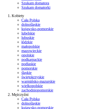
Szukam domatora
Szukam domatorki
Kobiety
Cała Polska
dolnośląskie
kujawsko-pomorskie
lubelskie
lubuskie
łódzkie
małopolskie
mazowieckie
opolskie
podkarpackie
podlaskie
pomorskie
śląskie
świętokrzyskie
warmińsko-mazurskie
wielkopolskie
zachodniopomorskie
Mężczyźni
Cała Polska
dolnośląskie
kujawsko-pomorskie