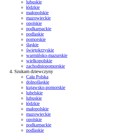
lubuskie
łódzkie
małopolskie
mazowieckie
opolskie
podkarpackie
podlaskie
pomorskie
śląskie
świętokrzyskie
warmińsko-mazurskie
wielkopolskie
zachodniopomorskie
Szukam dziewczyny
Cała Polska
dolnośląskie
kujawsko-pomorskie
lubelskie
lubuskie
łódzkie
małopolskie
mazowieckie
opolskie
podkarpackie
podlaskie