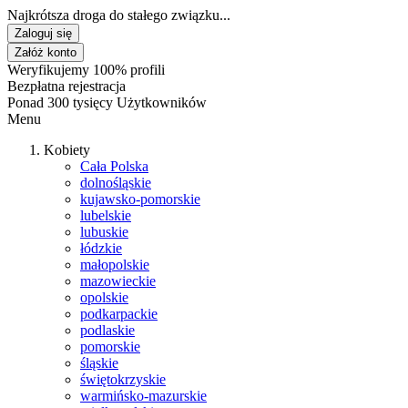
Najkrótsza droga do stałego związku...
Zaloguj się
Załóż konto
Weryfikujemy 100% profili
Bezpłatna rejestracja
Ponad 300 tysięcy Użytkowników
Menu
Kobiety
Cała Polska
dolnośląskie
kujawsko-pomorskie
lubelskie
lubuskie
łódzkie
małopolskie
mazowieckie
opolskie
podkarpackie
podlaskie
pomorskie
śląskie
świętokrzyskie
warmińsko-mazurskie