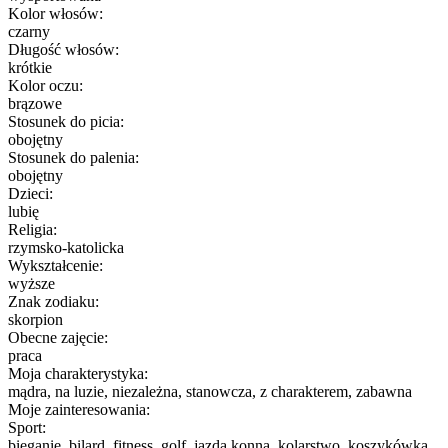
Kolor włosów:
czarny
Długość włosów:
krótkie
Kolor oczu:
brązowe
Stosunek do picia:
obojętny
Stosunek do palenia:
obojętny
Dzieci:
lubię
Religia:
rzymsko-katolicka
Wykształcenie:
wyższe
Znak zodiaku:
skorpion
Obecne zajęcie:
praca
Moja charakterystyka:
mądra, na luzie, niezależna, stanowcza, z charakterem, zabawna
Moje zainteresowania:
Sport:
bieganie, bilard, fitness, golf, jazda konna, kolarstwo, koszykówka,