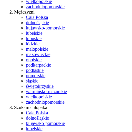
wielkopolskie
zachodniopomorskie
Mężczyźni
Cała Polska
dolnośląskie
kujawsko-pomorskie
lubelskie
lubuskie
łódzkie
małopolskie
mazowieckie
opolskie
podkarpackie
podlaskie
pomorskie
śląskie
świętokrzyskie
warmińsko-mazurskie
wielkopolskie
zachodniopomorskie
Szukam chłopaka
Cała Polska
dolnośląskie
kujawsko-pomorskie
lubelskie