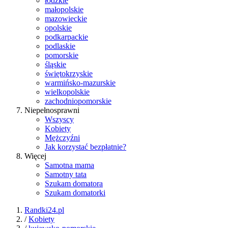
łódzkie
małopolskie
mazowieckie
opolskie
podkarpackie
podlaskie
pomorskie
śląskie
świętokrzyskie
warmińsko-mazurskie
wielkopolskie
zachodniopomorskie
Niepełnosprawni
Wszyscy
Kobiety
Mężczyźni
Jak korzystać bezpłatnie?
Więcej
Samotna mama
Samotny tata
Szukam domatora
Szukam domatorki
Randki24.pl
/
Kobiety