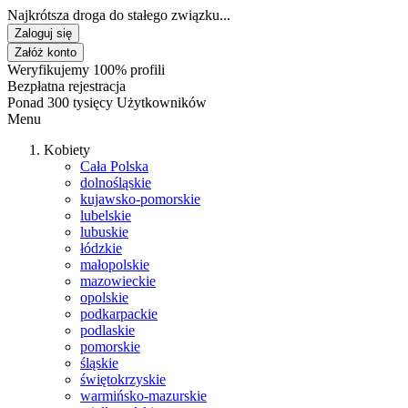
Najkrótsza droga do stałego związku...
Zaloguj się
Załóż konto
Weryfikujemy 100% profili
Bezpłatna rejestracja
Ponad 300 tysięcy Użytkowników
Menu
Kobiety
Cała Polska
dolnośląskie
kujawsko-pomorskie
lubelskie
lubuskie
łódzkie
małopolskie
mazowieckie
opolskie
podkarpackie
podlaskie
pomorskie
śląskie
świętokrzyskie
warmińsko-mazurskie