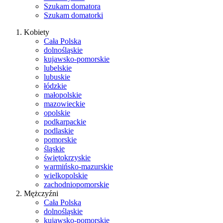
Szukam domatora
Szukam domatorki
Kobiety
Cała Polska
dolnośląskie
kujawsko-pomorskie
lubelskie
lubuskie
łódzkie
małopolskie
mazowieckie
opolskie
podkarpackie
podlaskie
pomorskie
śląskie
świętokrzyskie
warmińsko-mazurskie
wielkopolskie
zachodniopomorskie
Mężczyźni
Cała Polska
dolnośląskie
kujawsko-pomorskie