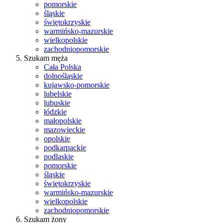
pomorskie
śląskie
świętokrzyskie
warmińsko-mazurskie
wielkopolskie
zachodniopomorskie
Szukam męża
Cała Polska
dolnośląskie
kujawsko-pomorskie
lubelskie
lubuskie
łódzkie
małopolskie
mazowieckie
opolskie
podkarpackie
podlaskie
pomorskie
śląskie
świętokrzyskie
warmińsko-mazurskie
wielkopolskie
zachodniopomorskie
Szukam żony