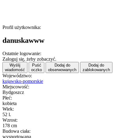
Profil użytkownika:
danuskawww
Ostatnie logowanie:
Zaloguj się, żeby zobaczyć.
Wyślij
Puść
Dodaj do
Dodaj do
wiadomość
oczko
obserwowanych
zablokowanych
Województwo:
kujawsko-pomorskie
Miejscowość:
Bydgoszcz
Płeć:
kobieta
Wiek:
52 l.
Wzrost:
178 cm
Budowa ciała:
wysportowana