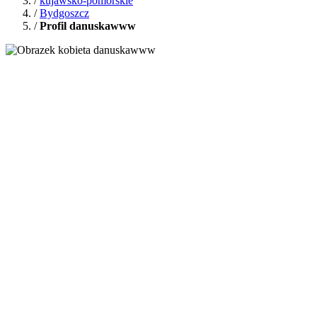
/
kujawsko-pomorskie
/
Bydgoszcz
/
Profil danuskawww