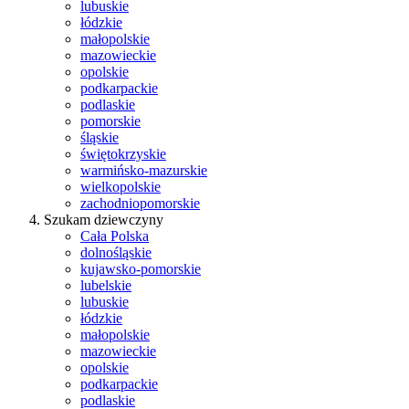
lubuskie
łódzkie
małopolskie
mazowieckie
opolskie
podkarpackie
podlaskie
pomorskie
śląskie
świętokrzyskie
warmińsko-mazurskie
wielkopolskie
zachodniopomorskie
Szukam dziewczyny
Cała Polska
dolnośląskie
kujawsko-pomorskie
lubelskie
lubuskie
łódzkie
małopolskie
mazowieckie
opolskie
podkarpackie
podlaskie