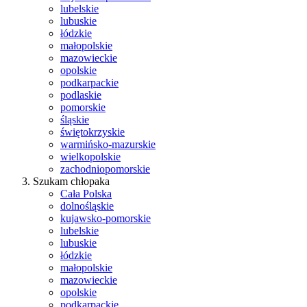
lubelskie
lubuskie
łódzkie
małopolskie
mazowieckie
opolskie
podkarpackie
podlaskie
pomorskie
śląskie
świętokrzyskie
warmińsko-mazurskie
wielkopolskie
zachodniopomorskie
Szukam chłopaka
Cała Polska
dolnośląskie
kujawsko-pomorskie
lubelskie
lubuskie
łódzkie
małopolskie
mazowieckie
opolskie
podkarpackie