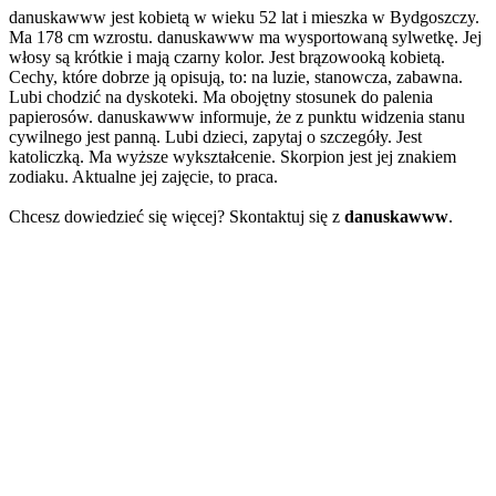
danuskawww jest kobietą w wieku 52 lat i mieszka w Bydgoszczy.
Ma 178 cm wzrostu. danuskawww ma wysportowaną sylwetkę. Jej
włosy są krótkie i mają czarny kolor. Jest brązowooką kobietą.
Cechy, które dobrze ją opisują, to: na luzie, stanowcza, zabawna.
Lubi chodzić na dyskoteki. Ma obojętny stosunek do palenia
papierosów. danuskawww informuje, że z punktu widzenia stanu
cywilnego jest panną. Lubi dzieci, zapytaj o szczegóły. Jest
katoliczką. Ma wyższe wykształcenie. Skorpion jest jej znakiem
zodiaku. Aktualne jej zajęcie, to praca.
Chcesz dowiedzieć się więcej? Skontaktuj się z
danuskawww
.