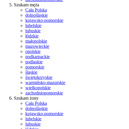
Szukam męża
Cała Polska
dolnośląskie
kujawsko-pomorskie
lubelskie
lubuskie
łódzkie
małopolskie
mazowieckie
opolskie
podkarpackie
podlaskie
pomorskie
śląskie
świętokrzyskie
warmińsko-mazurskie
wielkopolskie
zachodniopomorskie
Szukam żony
Cała Polska
dolnośląskie
kujawsko-pomorskie
lubelskie
lubuskie