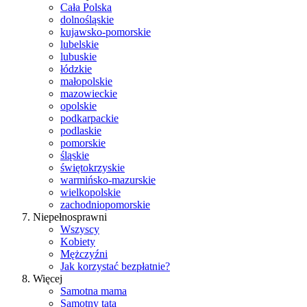
Cała Polska
dolnośląskie
kujawsko-pomorskie
lubelskie
lubuskie
łódzkie
małopolskie
mazowieckie
opolskie
podkarpackie
podlaskie
pomorskie
śląskie
świętokrzyskie
warmińsko-mazurskie
wielkopolskie
zachodniopomorskie
Niepełnosprawni
Wszyscy
Kobiety
Mężczyźni
Jak korzystać bezpłatnie?
Więcej
Samotna mama
Samotny tata