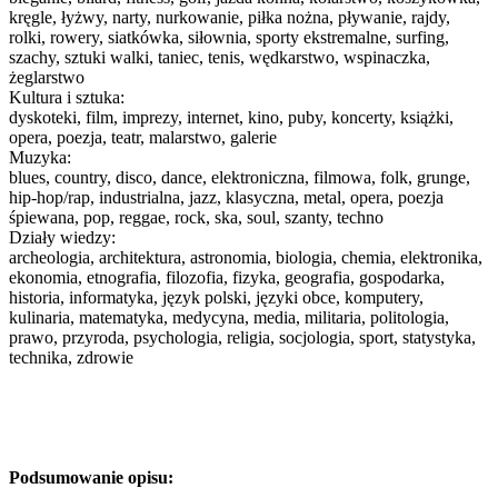
kręgle, łyżwy, narty, nurkowanie, piłka nożna, pływanie, rajdy,
rolki, rowery, siatkówka, siłownia, sporty ekstremalne, surfing,
szachy, sztuki walki, taniec, tenis, wędkarstwo, wspinaczka,
żeglarstwo
Kultura i sztuka:
dyskoteki, film, imprezy, internet, kino, puby, koncerty, książki,
opera, poezja, teatr, malarstwo, galerie
Muzyka:
blues, country, disco, dance, elektroniczna, filmowa, folk, grunge,
hip-hop/rap, industrialna, jazz, klasyczna, metal, opera, poezja
śpiewana, pop, reggae, rock, ska, soul, szanty, techno
Działy wiedzy:
archeologia, architektura, astronomia, biologia, chemia, elektronika,
ekonomia, etnografia, filozofia, fizyka, geografia, gospodarka,
historia, informatyka, język polski, języki obce, komputery,
kulinaria, matematyka, medycyna, media, militaria, politologia,
prawo, przyroda, psychologia, religia, socjologia, sport, statystyka,
technika, zdrowie
Podsumowanie opisu: