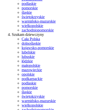
podlaskie
pomorskie
śląskie
świętokrzyskie
warmińsko-mazurskie
wielkopolskie
zachodniopomorskie
Szukam dziewczyny
Cała Polska
dolnośląskie
kujawsko-pomorskie
lubelskie
lubuskie
łódzkie
małopolskie
mazowieckie
opolskie
podkarpackie
podlaskie
pomorskie
śląskie
świętokrzyskie
warmińsko-mazurskie
wielkopolskie
zachodniopomorskie