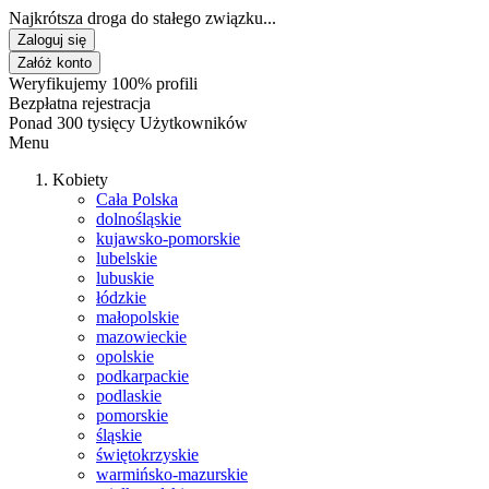
Najkrótsza droga do stałego związku...
Zaloguj się
Załóż konto
Weryfikujemy 100% profili
Bezpłatna rejestracja
Ponad 300 tysięcy Użytkowników
Menu
Kobiety
Cała Polska
dolnośląskie
kujawsko-pomorskie
lubelskie
lubuskie
łódzkie
małopolskie
mazowieckie
opolskie
podkarpackie
podlaskie
pomorskie
śląskie
świętokrzyskie
warmińsko-mazurskie