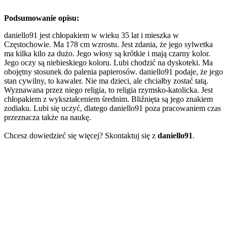
Podsumowanie opisu:
daniello91 jest chłopakiem w wieku 35 lat i mieszka w
Częstochowie. Ma 178 cm wzrostu. Jest zdania, że jego sylwetka
ma kilka kilo za dużo. Jego włosy są krótkie i mają czarny kolor.
Jego oczy są niebieskiego koloru. Lubi chodzić na dyskoteki. Ma
obojętny stosunek do palenia papierosów. daniello91 podaje, że jego
stan cywilny, to kawaler. Nie ma dzieci, ale chciałby zostać tatą.
Wyznawana przez niego religia, to religia rzymsko-katolicka. Jest
chłopakiem z wykształceniem średnim. Bliźnięta są jego znakiem
zodiaku. Lubi się uczyć, dlatego daniello91 poza pracowaniem czas
przeznacza także na naukę.
Chcesz dowiedzieć się więcej? Skontaktuj się z
daniello91
.