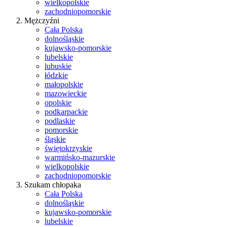
wielkopolskie
zachodniopomorskie
Mężczyźni
Cała Polska
dolnośląskie
kujawsko-pomorskie
lubelskie
lubuskie
łódzkie
małopolskie
mazowieckie
opolskie
podkarpackie
podlaskie
pomorskie
śląskie
świętokrzyskie
warmińsko-mazurskie
wielkopolskie
zachodniopomorskie
Szukam chłopaka
Cała Polska
dolnośląskie
kujawsko-pomorskie
lubelskie