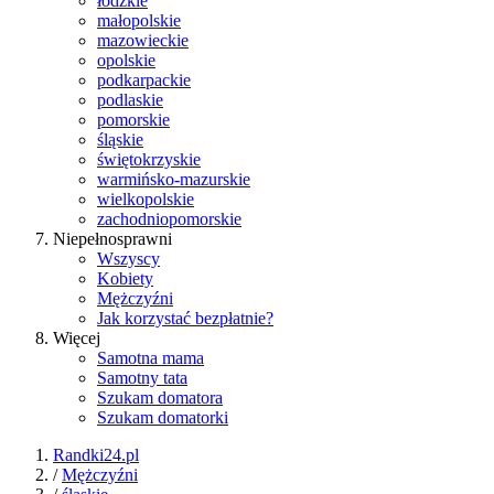
łódzkie
małopolskie
mazowieckie
opolskie
podkarpackie
podlaskie
pomorskie
śląskie
świętokrzyskie
warmińsko-mazurskie
wielkopolskie
zachodniopomorskie
Niepełnosprawni
Wszyscy
Kobiety
Mężczyźni
Jak korzystać bezpłatnie?
Więcej
Samotna mama
Samotny tata
Szukam domatora
Szukam domatorki
Randki24.pl
/
Mężczyźni