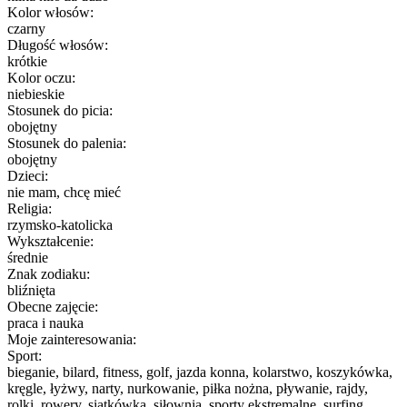
Kolor włosów:
czarny
Długość włosów:
krótkie
Kolor oczu:
niebieskie
Stosunek do picia:
obojętny
Stosunek do palenia:
obojętny
Dzieci:
nie mam, chcę mieć
Religia:
rzymsko-katolicka
Wykształcenie:
średnie
Znak zodiaku:
bliźnięta
Obecne zajęcie:
praca i nauka
Moje zainteresowania:
Sport:
bieganie, bilard, fitness, golf, jazda konna, kolarstwo, koszykówka,
kręgle, łyżwy, narty, nurkowanie, piłka nożna, pływanie, rajdy,
rolki, rowery, siatkówka, siłownia, sporty ekstremalne, surfing,