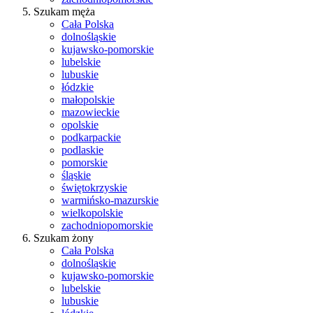
Szukam męża
Cała Polska
dolnośląskie
kujawsko-pomorskie
lubelskie
lubuskie
łódzkie
małopolskie
mazowieckie
opolskie
podkarpackie
podlaskie
pomorskie
śląskie
świętokrzyskie
warmińsko-mazurskie
wielkopolskie
zachodniopomorskie
Szukam żony
Cała Polska
dolnośląskie
kujawsko-pomorskie
lubelskie
lubuskie