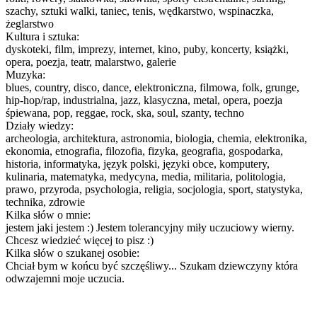
szachy, sztuki walki, taniec, tenis, wędkarstwo, wspinaczka,
żeglarstwo
Kultura i sztuka:
dyskoteki, film, imprezy, internet, kino, puby, koncerty, książki,
opera, poezja, teatr, malarstwo, galerie
Muzyka:
blues, country, disco, dance, elektroniczna, filmowa, folk, grunge,
hip-hop/rap, industrialna, jazz, klasyczna, metal, opera, poezja
śpiewana, pop, reggae, rock, ska, soul, szanty, techno
Działy wiedzy:
archeologia, architektura, astronomia, biologia, chemia, elektronika,
ekonomia, etnografia, filozofia, fizyka, geografia, gospodarka,
historia, informatyka, język polski, języki obce, komputery,
kulinaria, matematyka, medycyna, media, militaria, politologia,
prawo, przyroda, psychologia, religia, socjologia, sport, statystyka,
technika, zdrowie
Kilka słów o mnie:
jestem jaki jestem :) Jestem tolerancyjny miły uczuciowy wierny.
Chcesz wiedzieć więcej to pisz :)
Kilka słów o szukanej osobie:
Chciał bym w końcu być szczęśliwy... Szukam dziewczyny która
odwzajemni moje uczucia.