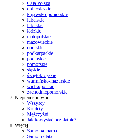
Cała Polska
dolnośląskie
kujawsko-pomorskie
lubelskie
lubuskie
łódzkie
małopolskie
mazowieckie
opolskie
podkarpackie
podlaskie
pomorskie
śląskie
świętokrzyskie
warmińsko-mazurskie
wielkopolskie
zachodniopomorskie
Niepełnosprawni
Wszyscy
Kobiety
Mężczyźni
Jak korzystać bezpłatnie?
Więcej
Samotna mama
Samotny tata