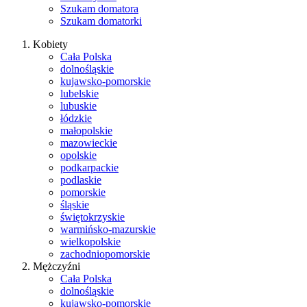
Szukam domatora
Szukam domatorki
Kobiety
Cała Polska
dolnośląskie
kujawsko-pomorskie
lubelskie
lubuskie
łódzkie
małopolskie
mazowieckie
opolskie
podkarpackie
podlaskie
pomorskie
śląskie
świętokrzyskie
warmińsko-mazurskie
wielkopolskie
zachodniopomorskie
Mężczyźni
Cała Polska
dolnośląskie
kujawsko-pomorskie