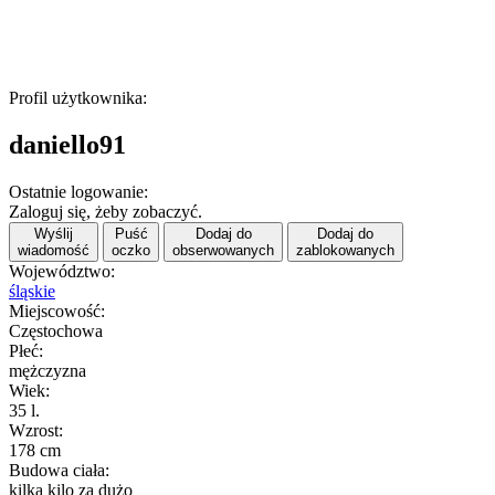
Profil użytkownika:
daniello91
Ostatnie logowanie:
Zaloguj się, żeby zobaczyć.
Wyślij
Puść
Dodaj do
Dodaj do
wiadomość
oczko
obserwowanych
zablokowanych
Województwo:
śląskie
Miejscowość:
Częstochowa
Płeć:
mężczyzna
Wiek:
35 l.
Wzrost:
178 cm
Budowa ciała:
kilka kilo za dużo