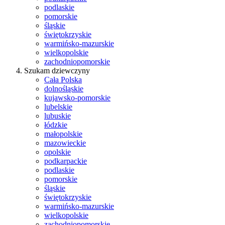
podlaskie
pomorskie
śląskie
świętokrzyskie
warmińsko-mazurskie
wielkopolskie
zachodniopomorskie
Szukam dziewczyny
Cała Polska
dolnośląskie
kujawsko-pomorskie
lubelskie
lubuskie
łódzkie
małopolskie
mazowieckie
opolskie
podkarpackie
podlaskie
pomorskie
śląskie
świętokrzyskie
warmińsko-mazurskie
wielkopolskie
zachodniopomorskie