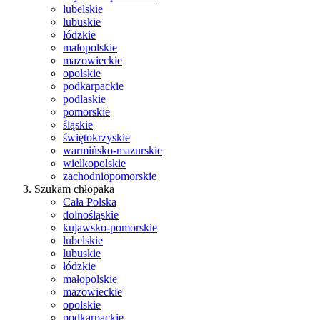
lubelskie
lubuskie
łódzkie
małopolskie
mazowieckie
opolskie
podkarpackie
podlaskie
pomorskie
śląskie
świętokrzyskie
warmińsko-mazurskie
wielkopolskie
zachodniopomorskie
Szukam chłopaka
Cała Polska
dolnośląskie
kujawsko-pomorskie
lubelskie
lubuskie
łódzkie
małopolskie
mazowieckie
opolskie
podkarpackie