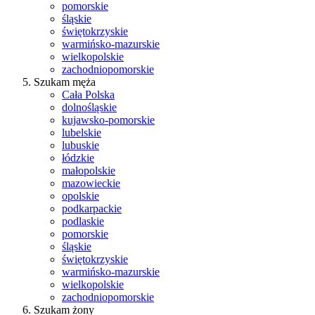
pomorskie
śląskie
świętokrzyskie
warmińsko-mazurskie
wielkopolskie
zachodniopomorskie
Szukam męża
Cała Polska
dolnośląskie
kujawsko-pomorskie
lubelskie
lubuskie
łódzkie
małopolskie
mazowieckie
opolskie
podkarpackie
podlaskie
pomorskie
śląskie
świętokrzyskie
warmińsko-mazurskie
wielkopolskie
zachodniopomorskie
Szukam żony