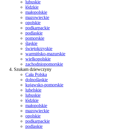
lubuskie
łódzkie
małopolskie
mazowieckie
opolskie
podkarpackie
podlaskie
pomorskie
śląskie
świętokrzyskie
warmińsko-mazurskie
wielkopolskie
zachodniopomorskie
Szukam dziewczyny
Cała Polska
dolnośląskie
kujawsko-pomorskie
lubelskie
lubuskie
łódzkie
małopolskie
mazowieckie
opolskie
podkarpackie
podlaskie