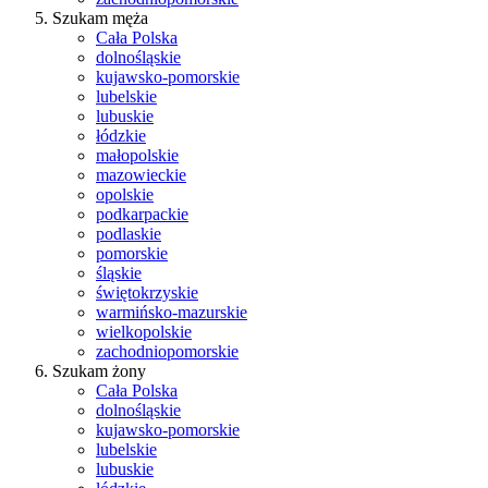
Szukam męża
Cała Polska
dolnośląskie
kujawsko-pomorskie
lubelskie
lubuskie
łódzkie
małopolskie
mazowieckie
opolskie
podkarpackie
podlaskie
pomorskie
śląskie
świętokrzyskie
warmińsko-mazurskie
wielkopolskie
zachodniopomorskie
Szukam żony
Cała Polska
dolnośląskie
kujawsko-pomorskie
lubelskie
lubuskie