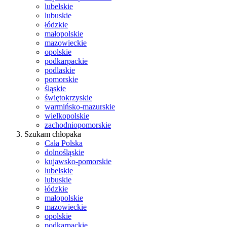
lubelskie
lubuskie
łódzkie
małopolskie
mazowieckie
opolskie
podkarpackie
podlaskie
pomorskie
śląskie
świętokrzyskie
warmińsko-mazurskie
wielkopolskie
zachodniopomorskie
Szukam chłopaka
Cała Polska
dolnośląskie
kujawsko-pomorskie
lubelskie
lubuskie
łódzkie
małopolskie
mazowieckie
opolskie
podkarpackie