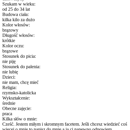
Szukam w wieku:
od 25 do 34 lat
Budowa ciała:
kilka kilo za dużo
Kolor włosów:
brązowy
Długość włosów:
krótkie
Kolor oczu:
brązowe
Stosunek do picia:
nie piję
Stosunek do palenia:
nie lubię
Dzieci:
nie mam, chcę mieć
Religia:
rzymsko-katolicka
Wykształcenie:
średnie
Obecne zajęcie:
praca
Kilka słów o mnie:
Cześć. Jestem miłym i skromnym facetem. Jeśli chcesz wiedzieć coś
więcej o mnie to napisz do mnie a ja ci napewno odpowiem.