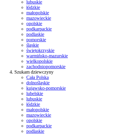
lubuskie
łódzkie
małopolskie
mazowieckie
opolskie
podkarpackie
podlaskie
pomorskie
śląskie
świętokrzyskie
warmińsko-mazurskie
wielkopolskie
zachodniopomorskie
Szukam dziewczyny
Cała Polska
dolnośląskie
kujawsko-pomorskie
lubelskie
lubuskie
łódzkie
małopolskie
mazowieckie
opolskie
podkarpackie
podlaskie