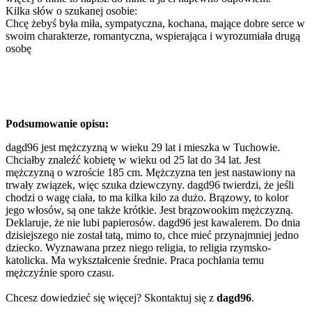
Kilka słów o szukanej osobie:
Chcę żebyś była miła, sympatyczna, kochana, mające dobre serce w
swoim charakterze, romantyczna, wspierająca i wyrozumiała drugą
osobę
Podsumowanie opisu:
dagd96 jest mężczyzną w wieku 29 lat i mieszka w Tuchowie.
Chciałby znaleźć kobietę w wieku od 25 lat do 34 lat. Jest
mężczyzną o wzroście 185 cm. Mężczyzna ten jest nastawiony na
trwały związek, więc szuka dziewczyny. dagd96 twierdzi, że jeśli
chodzi o wagę ciała, to ma kilka kilo za dużo. Brązowy, to kolor
jego włosów, są one także krótkie. Jest brązowookim mężczyzną.
Deklaruje, że nie lubi papierosów. dagd96 jest kawalerem. Do dnia
dzisiejszego nie został tatą, mimo to, chce mieć przynajmniej jedno
dziecko. Wyznawana przez niego religia, to religia rzymsko-
katolicka. Ma wykształcenie średnie. Praca pochłania temu
mężczyźnie sporo czasu.
Chcesz dowiedzieć się więcej? Skontaktuj się z
dagd96
.