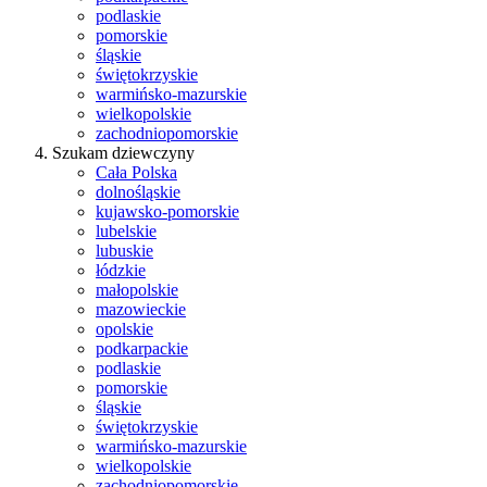
podlaskie
pomorskie
śląskie
świętokrzyskie
warmińsko-mazurskie
wielkopolskie
zachodniopomorskie
Szukam dziewczyny
Cała Polska
dolnośląskie
kujawsko-pomorskie
lubelskie
lubuskie
łódzkie
małopolskie
mazowieckie
opolskie
podkarpackie
podlaskie
pomorskie
śląskie
świętokrzyskie
warmińsko-mazurskie
wielkopolskie
zachodniopomorskie