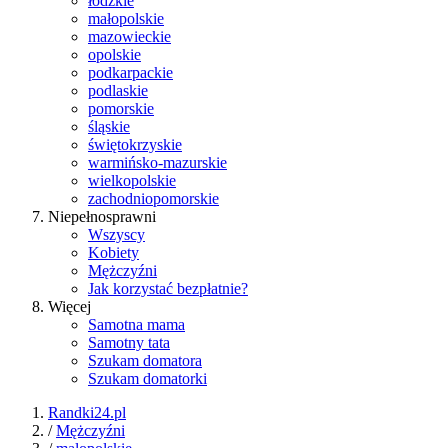
łódzkie
małopolskie
mazowieckie
opolskie
podkarpackie
podlaskie
pomorskie
śląskie
świętokrzyskie
warmińsko-mazurskie
wielkopolskie
zachodniopomorskie
Niepełnosprawni
Wszyscy
Kobiety
Mężczyźni
Jak korzystać bezpłatnie?
Więcej
Samotna mama
Samotny tata
Szukam domatora
Szukam domatorki
Randki24.pl
/
Mężczyźni