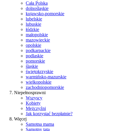
Cała Polska
dolnośląskie
kujawsko-pomorskie
lubelskie
lubuskie
łódzkie
małopolskie
mazowieckie
opolskie
podkarpackie
podlaskie
pomorskie
śląskie
świętokrzyskie
warmińsko-mazurskie
wielkopolskie
zachodniopomorskie
Niepełnosprawni
Wszyscy
Kobiety
Mężczyźni
Jak korzystać bezpłatnie?
Więcej
Samotna mama
Samotny tata