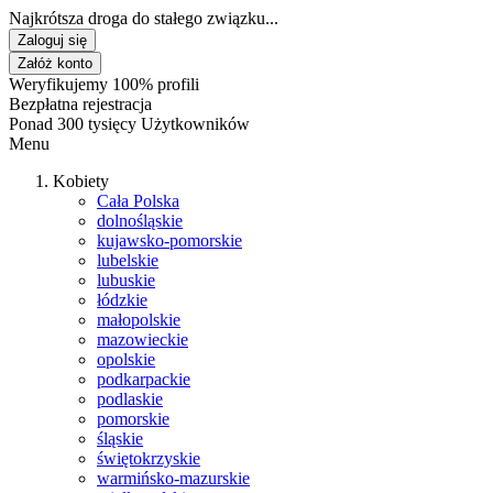
Najkrótsza droga do stałego związku...
Zaloguj się
Załóż konto
Weryfikujemy 100% profili
Bezpłatna rejestracja
Ponad 300 tysięcy Użytkowników
Menu
Kobiety
Cała Polska
dolnośląskie
kujawsko-pomorskie
lubelskie
lubuskie
łódzkie
małopolskie
mazowieckie
opolskie
podkarpackie
podlaskie
pomorskie
śląskie
świętokrzyskie
warmińsko-mazurskie