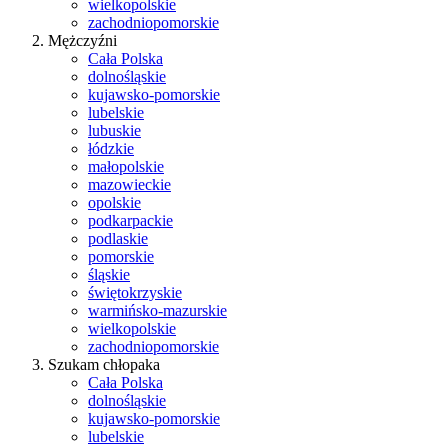
wielkopolskie
zachodniopomorskie
Mężczyźni
Cała Polska
dolnośląskie
kujawsko-pomorskie
lubelskie
lubuskie
łódzkie
małopolskie
mazowieckie
opolskie
podkarpackie
podlaskie
pomorskie
śląskie
świętokrzyskie
warmińsko-mazurskie
wielkopolskie
zachodniopomorskie
Szukam chłopaka
Cała Polska
dolnośląskie
kujawsko-pomorskie
lubelskie