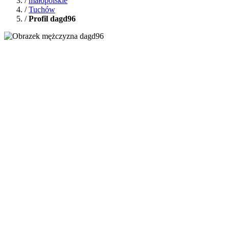
/
małopolskie
/
Tuchów
/
Profil dagd96