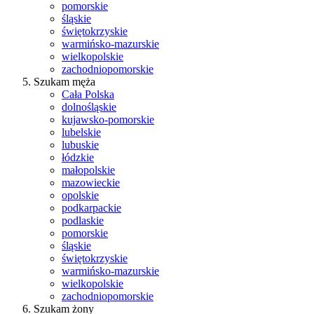
pomorskie
śląskie
świętokrzyskie
warmińsko-mazurskie
wielkopolskie
zachodniopomorskie
Szukam męża
Cała Polska
dolnośląskie
kujawsko-pomorskie
lubelskie
lubuskie
łódzkie
małopolskie
mazowieckie
opolskie
podkarpackie
podlaskie
pomorskie
śląskie
świętokrzyskie
warmińsko-mazurskie
wielkopolskie
zachodniopomorskie
Szukam żony