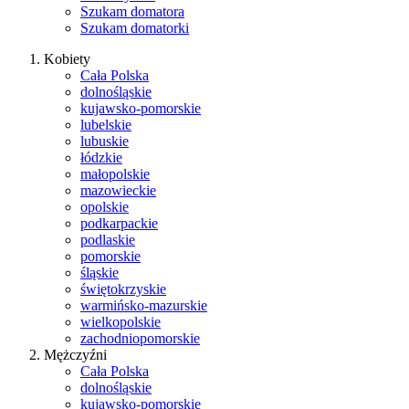
Szukam domatora
Szukam domatorki
Kobiety
Cała Polska
dolnośląskie
kujawsko-pomorskie
lubelskie
lubuskie
łódzkie
małopolskie
mazowieckie
opolskie
podkarpackie
podlaskie
pomorskie
śląskie
świętokrzyskie
warmińsko-mazurskie
wielkopolskie
zachodniopomorskie
Mężczyźni
Cała Polska
dolnośląskie
kujawsko-pomorskie