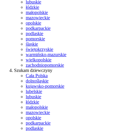
lubuskie
łódzkie
małopolskie
mazowieckie
opolskie
podkarpackie
podlaskie
pomorskie
śląskie
świętokrzyskie
warmińsko-mazurskie
wielkopolskie
zachodniopomorskie
Szukam dziewczyny
Cała Polska
dolnośląskie
kujawsko-pomorskie
lubelskie
lubuskie
łódzkie
małopolskie
mazowieckie
opolskie
podkarpackie
podlaskie