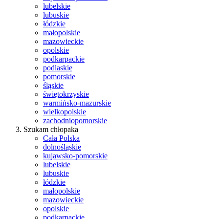
lubelskie
lubuskie
łódzkie
małopolskie
mazowieckie
opolskie
podkarpackie
podlaskie
pomorskie
śląskie
świętokrzyskie
warmińsko-mazurskie
wielkopolskie
zachodniopomorskie
Szukam chłopaka
Cała Polska
dolnośląskie
kujawsko-pomorskie
lubelskie
lubuskie
łódzkie
małopolskie
mazowieckie
opolskie
podkarpackie