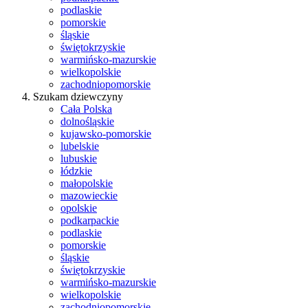
podlaskie
pomorskie
śląskie
świętokrzyskie
warmińsko-mazurskie
wielkopolskie
zachodniopomorskie
Szukam dziewczyny
Cała Polska
dolnośląskie
kujawsko-pomorskie
lubelskie
lubuskie
łódzkie
małopolskie
mazowieckie
opolskie
podkarpackie
podlaskie
pomorskie
śląskie
świętokrzyskie
warmińsko-mazurskie
wielkopolskie
zachodniopomorskie