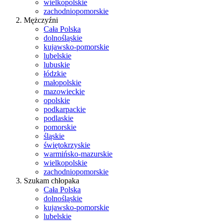
wielkopolskie
zachodniopomorskie
Mężczyźni
Cała Polska
dolnośląskie
kujawsko-pomorskie
lubelskie
lubuskie
łódzkie
małopolskie
mazowieckie
opolskie
podkarpackie
podlaskie
pomorskie
śląskie
świętokrzyskie
warmińsko-mazurskie
wielkopolskie
zachodniopomorskie
Szukam chłopaka
Cała Polska
dolnośląskie
kujawsko-pomorskie
lubelskie