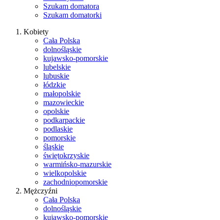
Szukam domatora
Szukam domatorki
Kobiety
Cała Polska
dolnośląskie
kujawsko-pomorskie
lubelskie
lubuskie
łódzkie
małopolskie
mazowieckie
opolskie
podkarpackie
podlaskie
pomorskie
śląskie
świętokrzyskie
warmińsko-mazurskie
wielkopolskie
zachodniopomorskie
Mężczyźni
Cała Polska
dolnośląskie
kujawsko-pomorskie