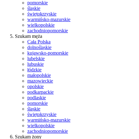
pomorskie
śląskie
świętokrzyskie
warmińsko-mazurskie
wielkopolskie
zachodniopomorskie
Szukam męża
Cała Polska
dolnośląskie
kujawsko-pomorskie
lubelskie
lubuskie
łódzkie
małopolskie
mazowieckie
opolskie
podkarpackie
podlaskie
pomorskie
śląskie
świętokrzyskie
warmińsko-mazurskie
wielkopolskie
zachodniopomorskie
Szukam żony