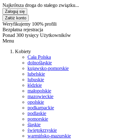
Najkrótsza droga do stałego związku...
Zaloguj się
Załóż konto
Weryfikujemy 100% profili
Bezpłatna rejestracja
Ponad 300 tysięcy Użytkowników
Menu
Kobiety
Cała Polska
dolnośląskie
kujawsko-pomorskie
lubelskie
lubuskie
łódzkie
małopolskie
mazowieckie
opolskie
podkarpackie
podlaskie
pomorskie
śląskie
świętokrzyskie
warmińsko-mazurskie