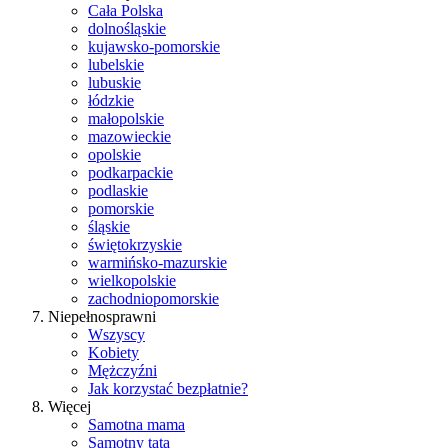
Cała Polska
dolnośląskie
kujawsko-pomorskie
lubelskie
lubuskie
łódzkie
małopolskie
mazowieckie
opolskie
podkarpackie
podlaskie
pomorskie
śląskie
świętokrzyskie
warmińsko-mazurskie
wielkopolskie
zachodniopomorskie
Niepełnosprawni
Wszyscy
Kobiety
Mężczyźni
Jak korzystać bezpłatnie?
Więcej
Samotna mama
Samotny tata