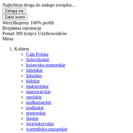
Najkrótsza droga do stałego związku...
Zaloguj się
Załóż konto
Weryfikujemy 100% profili
Bezpłatna rejestracja
Ponad 300 tysięcy Użytkowników
Menu
Kobiety
Cała Polska
dolnośląskie
kujawsko-pomorskie
lubelskie
lubuskie
łódzkie
małopolskie
mazowieckie
opolskie
podkarpackie
podlaskie
pomorskie
śląskie
świętokrzyskie
warmińsko-mazurskie