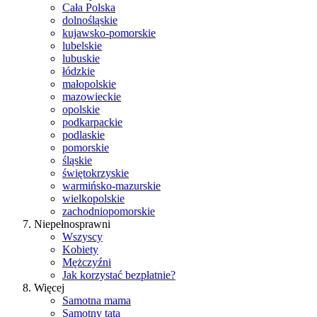
Cała Polska
dolnośląskie
kujawsko-pomorskie
lubelskie
lubuskie
łódzkie
małopolskie
mazowieckie
opolskie
podkarpackie
podlaskie
pomorskie
śląskie
świętokrzyskie
warmińsko-mazurskie
wielkopolskie
zachodniopomorskie
Niepełnosprawni
Wszyscy
Kobiety
Mężczyźni
Jak korzystać bezpłatnie?
Więcej
Samotna mama
Samotny tata