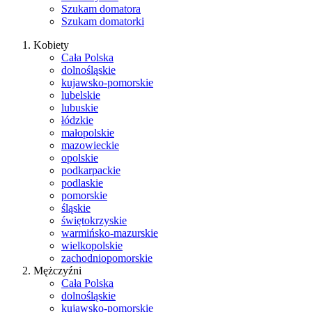
Szukam domatora
Szukam domatorki
Kobiety
Cała Polska
dolnośląskie
kujawsko-pomorskie
lubelskie
lubuskie
łódzkie
małopolskie
mazowieckie
opolskie
podkarpackie
podlaskie
pomorskie
śląskie
świętokrzyskie
warmińsko-mazurskie
wielkopolskie
zachodniopomorskie
Mężczyźni
Cała Polska
dolnośląskie
kujawsko-pomorskie