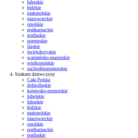
lubuskie
łódzkie
małopolskie
mazowieckie
opolskie
podkarpackie
podlaskie
pomorskie
śląskie
świętokrzyskie
warmińsko-mazurskie
wielkopolskie
zachodniopomorskie
Szukam dziewczyny
Cała Polska
dolnośląskie
kujawsko-pomorskie
lubelskie
lubuskie
łódzkie
małopolskie
mazowieckie
opolskie
podkarpackie
podlaskie