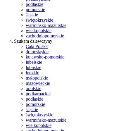
podlaskie
pomorskie
śląskie
świętokrzyskie
warmińsko-mazurskie
wielkopolskie
zachodniopomorskie
Szukam dziewczyny
Cała Polska
dolnośląskie
kujawsko-pomorskie
lubelskie
lubuskie
łódzkie
małopolskie
mazowieckie
opolskie
podkarpackie
podlaskie
pomorskie
śląskie
świętokrzyskie
warmińsko-mazurskie
wielkopolskie
zachodniopomorskie