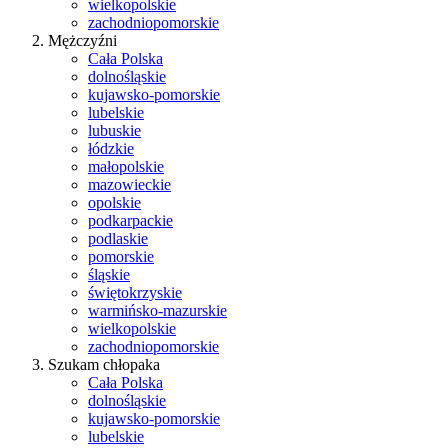
wielkopolskie
zachodniopomorskie
Mężczyźni
Cała Polska
dolnośląskie
kujawsko-pomorskie
lubelskie
lubuskie
łódzkie
małopolskie
mazowieckie
opolskie
podkarpackie
podlaskie
pomorskie
śląskie
świętokrzyskie
warmińsko-mazurskie
wielkopolskie
zachodniopomorskie
Szukam chłopaka
Cała Polska
dolnośląskie
kujawsko-pomorskie
lubelskie