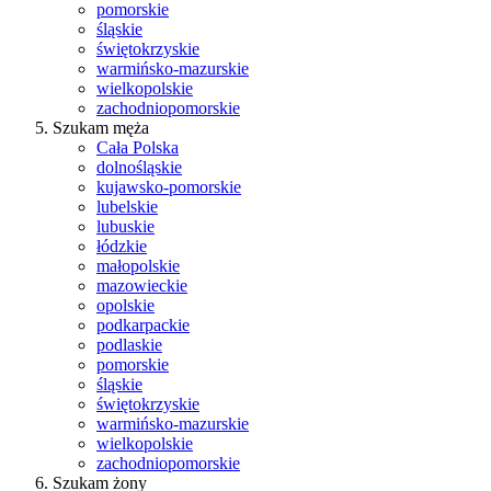
pomorskie
śląskie
świętokrzyskie
warmińsko-mazurskie
wielkopolskie
zachodniopomorskie
Szukam męża
Cała Polska
dolnośląskie
kujawsko-pomorskie
lubelskie
lubuskie
łódzkie
małopolskie
mazowieckie
opolskie
podkarpackie
podlaskie
pomorskie
śląskie
świętokrzyskie
warmińsko-mazurskie
wielkopolskie
zachodniopomorskie
Szukam żony