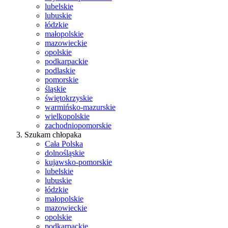
lubelskie
lubuskie
łódzkie
małopolskie
mazowieckie
opolskie
podkarpackie
podlaskie
pomorskie
śląskie
świętokrzyskie
warmińsko-mazurskie
wielkopolskie
zachodniopomorskie
Szukam chłopaka
Cała Polska
dolnośląskie
kujawsko-pomorskie
lubelskie
lubuskie
łódzkie
małopolskie
mazowieckie
opolskie
podkarpackie