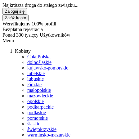
Najkrótsza droga do stałego związku...
Zaloguj się
Załóż konto
Weryfikujemy 100% profili
Bezpłatna rejestracja
Ponad 300 tysięcy Użytkowników
Menu
Kobiety
Cała Polska
dolnośląskie
kujawsko-pomorskie
lubelskie
lubuskie
łódzkie
małopolskie
mazowieckie
opolskie
podkarpackie
podlaskie
pomorskie
śląskie
świętokrzyskie
warmińsko-mazurskie