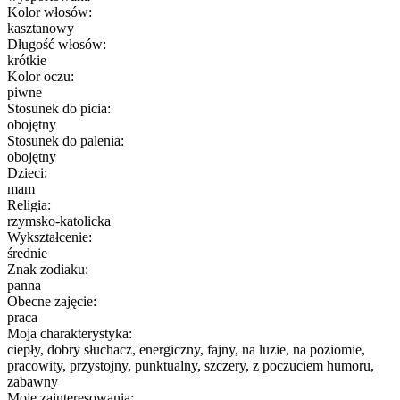
Kolor włosów:
kasztanowy
Długość włosów:
krótkie
Kolor oczu:
piwne
Stosunek do picia:
obojętny
Stosunek do palenia:
obojętny
Dzieci:
mam
Religia:
rzymsko-katolicka
Wykształcenie:
średnie
Znak zodiaku:
panna
Obecne zajęcie:
praca
Moja charakterystyka:
ciepły, dobry słuchacz, energiczny, fajny, na luzie, na poziomie,
pracowity, przystojny, punktualny, szczery, z poczuciem humoru,
zabawny
Moje zainteresowania: