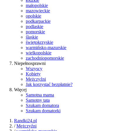
łódzkie
małopolskie
mazowieckie
opolskie
podkarpackie
podlaskie
pomorskie
śląskie
świętokrzyskie
warmińsko-mazurskie
wielkopolskie
zachodniopomorskie
Niepełnosprawni
Wszyscy
Kobiety
Mężczyźni
Jak korzystać bezpłatnie?
Więcej
Samotna mama
Samotny tata
Szukam domatora
Szukam domatorki
Randki24.pl
/
Mężczyźni