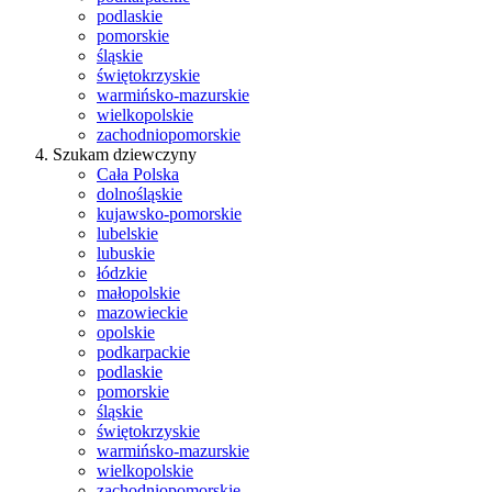
podlaskie
pomorskie
śląskie
świętokrzyskie
warmińsko-mazurskie
wielkopolskie
zachodniopomorskie
Szukam dziewczyny
Cała Polska
dolnośląskie
kujawsko-pomorskie
lubelskie
lubuskie
łódzkie
małopolskie
mazowieckie
opolskie
podkarpackie
podlaskie
pomorskie
śląskie
świętokrzyskie
warmińsko-mazurskie
wielkopolskie
zachodniopomorskie