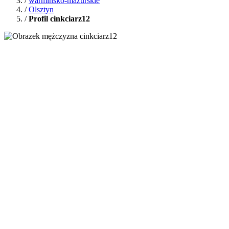
/
warmińsko-mazurskie
/
Olsztyn
/
Profil cinkciarz12