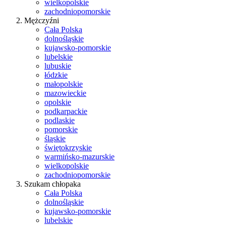
wielkopolskie
zachodniopomorskie
Mężczyźni
Cała Polska
dolnośląskie
kujawsko-pomorskie
lubelskie
lubuskie
łódzkie
małopolskie
mazowieckie
opolskie
podkarpackie
podlaskie
pomorskie
śląskie
świętokrzyskie
warmińsko-mazurskie
wielkopolskie
zachodniopomorskie
Szukam chłopaka
Cała Polska
dolnośląskie
kujawsko-pomorskie
lubelskie