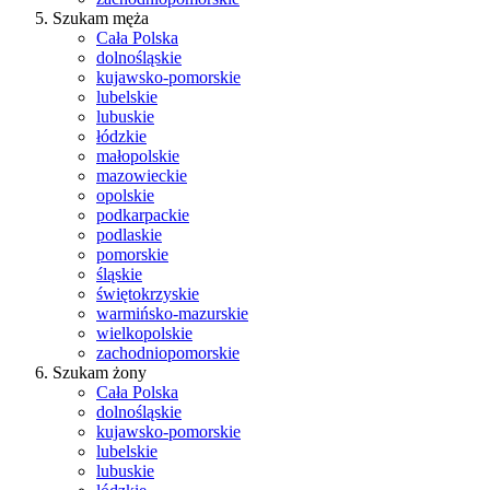
Szukam męża
Cała Polska
dolnośląskie
kujawsko-pomorskie
lubelskie
lubuskie
łódzkie
małopolskie
mazowieckie
opolskie
podkarpackie
podlaskie
pomorskie
śląskie
świętokrzyskie
warmińsko-mazurskie
wielkopolskie
zachodniopomorskie
Szukam żony
Cała Polska
dolnośląskie
kujawsko-pomorskie
lubelskie
lubuskie