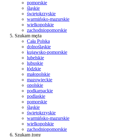
pomorskie
śląskie
świętokrzyskie
warmińsko-mazurskie
wielkopolskie
zachodniopomorskie
Szukam męża
Cała Polska
dolnośląskie
kujawsko-pomorskie
lubelskie
lubuskie
łódzkie
małopolskie
mazowieckie
opolskie
podkarpackie
podlaskie
pomorskie
śląskie
świętokrzyskie
warmińsko-mazurskie
wielkopolskie
zachodniopomorskie
Szukam żony