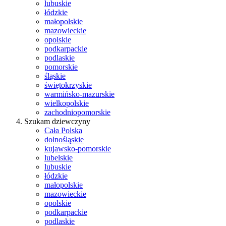
lubuskie
łódzkie
małopolskie
mazowieckie
opolskie
podkarpackie
podlaskie
pomorskie
śląskie
świętokrzyskie
warmińsko-mazurskie
wielkopolskie
zachodniopomorskie
Szukam dziewczyny
Cała Polska
dolnośląskie
kujawsko-pomorskie
lubelskie
lubuskie
łódzkie
małopolskie
mazowieckie
opolskie
podkarpackie
podlaskie