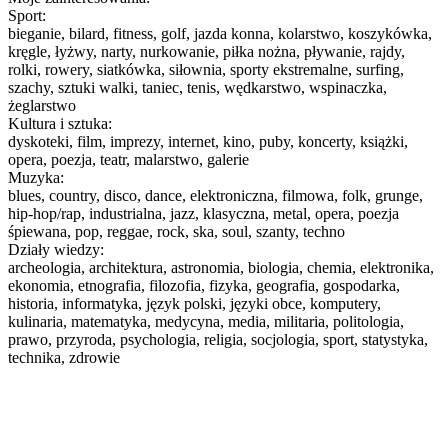
Sport:
bieganie, bilard, fitness, golf, jazda konna, kolarstwo, koszykówka,
kręgle, łyżwy, narty, nurkowanie, piłka nożna, pływanie, rajdy,
rolki, rowery, siatkówka, siłownia, sporty ekstremalne, surfing,
szachy, sztuki walki, taniec, tenis, wędkarstwo, wspinaczka,
żeglarstwo
Kultura i sztuka:
dyskoteki, film, imprezy, internet, kino, puby, koncerty, książki,
opera, poezja, teatr, malarstwo, galerie
Muzyka:
blues, country, disco, dance, elektroniczna, filmowa, folk, grunge,
hip-hop/rap, industrialna, jazz, klasyczna, metal, opera, poezja
śpiewana, pop, reggae, rock, ska, soul, szanty, techno
Działy wiedzy:
archeologia, architektura, astronomia, biologia, chemia, elektronika,
ekonomia, etnografia, filozofia, fizyka, geografia, gospodarka,
historia, informatyka, język polski, języki obce, komputery,
kulinaria, matematyka, medycyna, media, militaria, politologia,
prawo, przyroda, psychologia, religia, socjologia, sport, statystyka,
technika, zdrowie