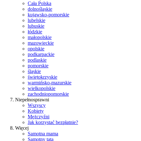
Cała Polska
dolnośląskie
kujawsko-pomorskie
lubelskie
lubuskie
łódzkie
małopolskie
mazowieckie
opolskie
podkarpackie
podlaskie
pomorskie
śląskie
świętokrzyskie
warmińsko-mazurskie
wielkopolskie
zachodniopomorskie
Niepełnosprawni
Wszyscy
Kobiety
Mężczyźni
Jak korzystać bezpłatnie?
Więcej
Samotna mama
Samotny tata