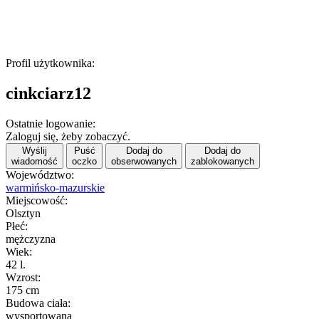
Profil użytkownika:
cinkciarz12
Ostatnie logowanie:
Zaloguj się, żeby zobaczyć.
Wyślij
Puść
Dodaj do
Dodaj do
wiadomość
oczko
obserwowanych
zablokowanych
Województwo:
warmińsko-mazurskie
Miejscowość:
Olsztyn
Płeć:
mężczyzna
Wiek:
42 l.
Wzrost:
175 cm
Budowa ciała:
wysportowana