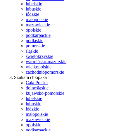
lubelskie
lubuskie
łódzkie
małopolskie
mazowieckie
opolskie
podkarpackie
podlaskie
pomorskie
śląskie
świętokrzyskie
warmińsko-mazurskie
wielkopolskie
zachodniopomorskie
Szukam chłopaka
Cała Polska
dolnośląskie
kujawsko-pomorskie
lubelskie
lubuskie
łódzkie
małopolskie
mazowieckie
opolskie
podkarpackie