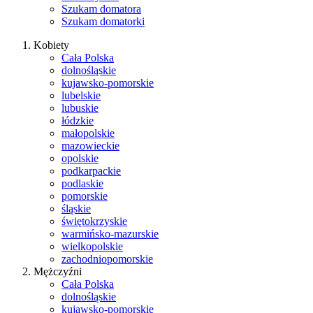
Szukam domatora
Szukam domatorki
Kobiety
Cała Polska
dolnośląskie
kujawsko-pomorskie
lubelskie
lubuskie
łódzkie
małopolskie
mazowieckie
opolskie
podkarpackie
podlaskie
pomorskie
śląskie
świętokrzyskie
warmińsko-mazurskie
wielkopolskie
zachodniopomorskie
Mężczyźni
Cała Polska
dolnośląskie
kujawsko-pomorskie