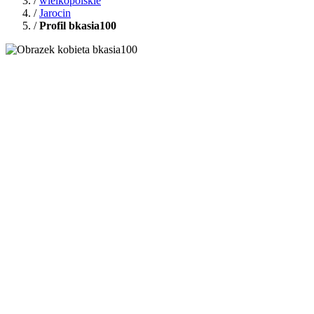
/
wielkopolskie
/
Jarocin
/
Profil bkasia100