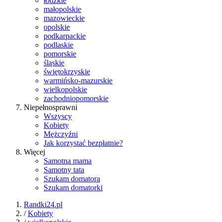
łódzkie
małopolskie
mazowieckie
opolskie
podkarpackie
podlaskie
pomorskie
śląskie
świętokrzyskie
warmińsko-mazurskie
wielkopolskie
zachodniopomorskie
Niepełnosprawni
Wszyscy
Kobiety
Mężczyźni
Jak korzystać bezpłatnie?
Więcej
Samotna mama
Samotny tata
Szukam domatora
Szukam domatorki
Randki24.pl
/
Kobiety