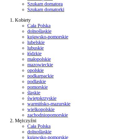
Szukam domatora
Szukam domatorki
Kobiety
Cała Polska
dolnośląskie
kujawsko-pomorskie
lubelskie
lubuskie
łódzkie
małopolskie
mazowieckie
opolskie
podkarpackie
podlaskie
pomorskie
śląskie
świętokrzyskie
warmińsko-mazurskie
wielkopolskie
zachodniopomorskie
Mężczyźni
Cała Polska
dolnośląskie
kujawsko-pomorskie