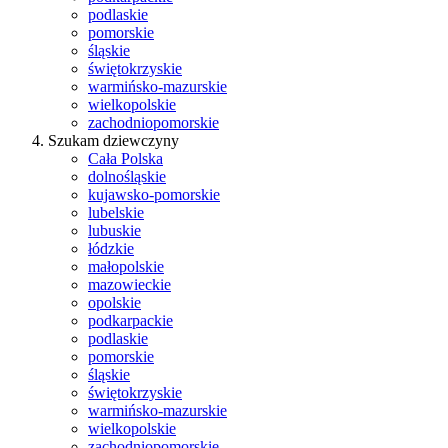
podlaskie
pomorskie
śląskie
świętokrzyskie
warmińsko-mazurskie
wielkopolskie
zachodniopomorskie
Szukam dziewczyny
Cała Polska
dolnośląskie
kujawsko-pomorskie
lubelskie
lubuskie
łódzkie
małopolskie
mazowieckie
opolskie
podkarpackie
podlaskie
pomorskie
śląskie
świętokrzyskie
warmińsko-mazurskie
wielkopolskie
zachodniopomorskie