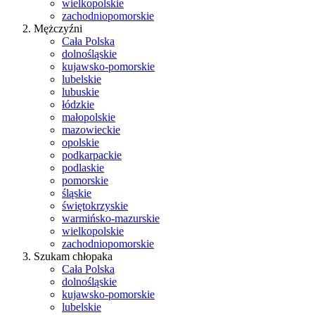
wielkopolskie
zachodniopomorskie
Mężczyźni
Cała Polska
dolnośląskie
kujawsko-pomorskie
lubelskie
lubuskie
łódzkie
małopolskie
mazowieckie
opolskie
podkarpackie
podlaskie
pomorskie
śląskie
świętokrzyskie
warmińsko-mazurskie
wielkopolskie
zachodniopomorskie
Szukam chłopaka
Cała Polska
dolnośląskie
kujawsko-pomorskie
lubelskie