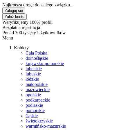
Najkrótsza droga do stałego związku...
Zaloguj się
Załóż konto
Weryfikujemy 100% profili
Bezpłatna rejestracja
Ponad 300 tysięcy Użytkowników
Menu
Kobiety
Cała Polska
dolnośląskie
kujawsko-pomorskie
lubelskie
lubuskie
łódzkie
małopolskie
mazowieckie
opolskie
podkarpackie
podlaskie
pomorskie
śląskie
świętokrzyskie
warmińsko-mazurskie