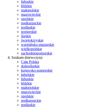
lubuskie
łódzkie
małopolskie
mazowieckie
opolskie
podkarpackie
podlaskie
pomorskie
śląskie
świętokrzyskie
warmińsko-mazurskie
wielkopolskie
zachodniopomorskie
Szukam dziewczyny
Cała Polska
dolnośląskie
kujawsko-pomorskie
lubelskie
lubuskie
łódzkie
małopolskie
mazowieckie
opolskie
podkarpackie
podlaskie