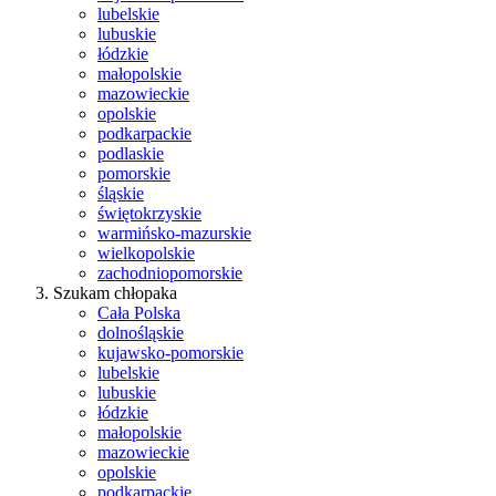
lubelskie
lubuskie
łódzkie
małopolskie
mazowieckie
opolskie
podkarpackie
podlaskie
pomorskie
śląskie
świętokrzyskie
warmińsko-mazurskie
wielkopolskie
zachodniopomorskie
Szukam chłopaka
Cała Polska
dolnośląskie
kujawsko-pomorskie
lubelskie
lubuskie
łódzkie
małopolskie
mazowieckie
opolskie
podkarpackie