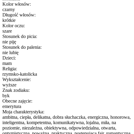
Kolor włosów:
czarny
Długość włosów:
krótkie
Kolor oczu:
szare
Stosunek do picia:
nie piję
Stosunek do palenia:
nie lubię
Dzieci:
mam
Religia:
rzymsko-katolicka
Wykształcenie:
wyższe
Znak zodiaku:
byk
Obecne zajęcie:
emerytura
Moja charakterystyka:
ambitna, ciepła, delikatna, dobra słuchaczka, energiczna, honorowa,
inteligentna, kompetentna, komunikatywna, lojalna, miła, na
poziomie, niezależna, obiektywna, odpowiedzialna, otwarta,
optymistyczna, poważna, praktyczna, postępująca fair, romantyczna,