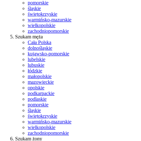
pomorskie
śląskie
świętokrzyskie
warmińsko-mazurskie
wielkopolskie
zachodniopomorskie
Szukam męża
Cała Polska
dolnośląskie
kujawsko-pomorskie
lubelskie
lubuskie
łódzkie
małopolskie
mazowieckie
opolskie
podkarpackie
podlaskie
pomorskie
śląskie
świętokrzyskie
warmińsko-mazurskie
wielkopolskie
zachodniopomorskie
Szukam żony