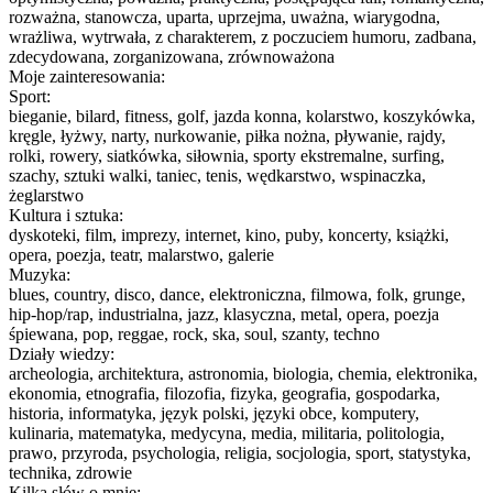
rozważna, stanowcza, uparta, uprzejma, uważna, wiarygodna,
wrażliwa, wytrwała, z charakterem, z poczuciem humoru, zadbana,
zdecydowana, zorganizowana, zrównoważona
Moje zainteresowania:
Sport:
bieganie, bilard, fitness, golf, jazda konna, kolarstwo, koszykówka,
kręgle, łyżwy, narty, nurkowanie, piłka nożna, pływanie, rajdy,
rolki, rowery, siatkówka, siłownia, sporty ekstremalne, surfing,
szachy, sztuki walki, taniec, tenis, wędkarstwo, wspinaczka,
żeglarstwo
Kultura i sztuka:
dyskoteki, film, imprezy, internet, kino, puby, koncerty, książki,
opera, poezja, teatr, malarstwo, galerie
Muzyka:
blues, country, disco, dance, elektroniczna, filmowa, folk, grunge,
hip-hop/rap, industrialna, jazz, klasyczna, metal, opera, poezja
śpiewana, pop, reggae, rock, ska, soul, szanty, techno
Działy wiedzy:
archeologia, architektura, astronomia, biologia, chemia, elektronika,
ekonomia, etnografia, filozofia, fizyka, geografia, gospodarka,
historia, informatyka, język polski, języki obce, komputery,
kulinaria, matematyka, medycyna, media, militaria, politologia,
prawo, przyroda, psychologia, religia, socjologia, sport, statystyka,
technika, zdrowie
Kilka słów o mnie: