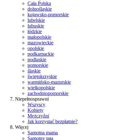
Cała Polska
dolnośląskie
kujawsko-pomorskie
lubelskie
lubuskie
łódzkie
małopolskie
mazowieckie
opolskie
podkarpackie
podlaskie
pomorskie
śląskie
świętokrzyskie
warmińsko-mazurskie
wielkopolskie
zachodniopomorskie
Niepełnosprawni
Wszyscy
Kobiety
Mężczyźni
Jak korzystać bezpłatnie?
Więcej
Samotna mama
Samotny tata