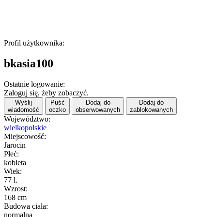
Profil użytkownika:
bkasia100
Ostatnie logowanie:
Zaloguj się, żeby zobaczyć.
Wyślij
Puść
Dodaj do
Dodaj do
wiadomość
oczko
obserwowanych
zablokowanych
Województwo:
wielkopolskie
Miejscowość:
Jarocin
Płeć:
kobieta
Wiek:
77 l.
Wzrost:
168 cm
Budowa ciała:
normalna