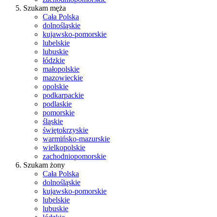
Szukam męża
Cała Polska
dolnośląskie
kujawsko-pomorskie
lubelskie
lubuskie
łódzkie
małopolskie
mazowieckie
opolskie
podkarpackie
podlaskie
pomorskie
śląskie
świętokrzyskie
warmińsko-mazurskie
wielkopolskie
zachodniopomorskie
Szukam żony
Cała Polska
dolnośląskie
kujawsko-pomorskie
lubelskie
lubuskie