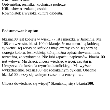
Optymistka, realistka, kochająca podróże
Kilka słów o szukanej osobie:
Równolatek z wysoką kulturą osobistą.
Podsumowanie opisu:
bkasia100 jest kobietą w wieku 77 lat i mieszka w Jarocinie. Ma
168 cm wzrostu. bkasia100 deklaruje, że ma normalną kobiecą
sylwetkę. Jej włosy są krótkie i mają czarny kolor. Jej oczy są
szarego koloru. Jest kobietą, którą można opisać słowami: miła,
rozważna, zdecydowana. Nie lubi zapachu papierosów. bkasia100
jest wdową. Ma dzieci, chcesz wiedzieć więcej, zapytaj ją.
Uczęszcza do kościoła rzymsko-katolickiego. Ma wyższe
wykształcenie. bkasia100 jest zodiakalnym bykiem. Obecnie
bkasia100 cieszy się wolnym czasem na emeryturze.
Chcesz dowiedzieć się więcej? Skontaktuj się z
bkasia100
.