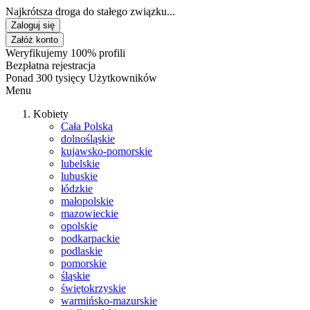
Najkrótsza droga do stałego związku...
Zaloguj się
Załóż konto
Weryfikujemy 100% profili
Bezpłatna rejestracja
Ponad 300 tysięcy Użytkowników
Menu
Kobiety
Cała Polska
dolnośląskie
kujawsko-pomorskie
lubelskie
lubuskie
łódzkie
małopolskie
mazowieckie
opolskie
podkarpackie
podlaskie
pomorskie
śląskie
świętokrzyskie
warmińsko-mazurskie