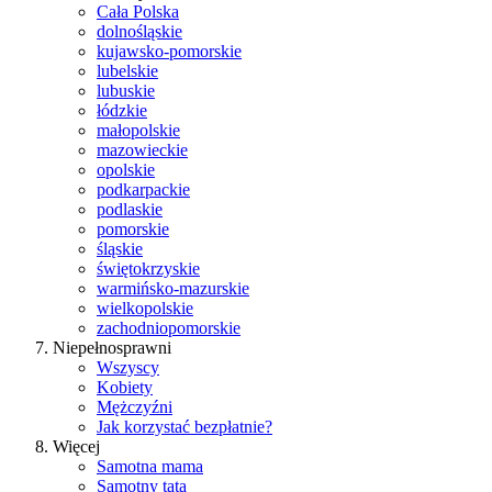
Cała Polska
dolnośląskie
kujawsko-pomorskie
lubelskie
lubuskie
łódzkie
małopolskie
mazowieckie
opolskie
podkarpackie
podlaskie
pomorskie
śląskie
świętokrzyskie
warmińsko-mazurskie
wielkopolskie
zachodniopomorskie
Niepełnosprawni
Wszyscy
Kobiety
Mężczyźni
Jak korzystać bezpłatnie?
Więcej
Samotna mama
Samotny tata