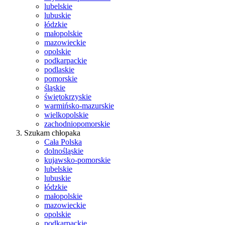
lubelskie
lubuskie
łódzkie
małopolskie
mazowieckie
opolskie
podkarpackie
podlaskie
pomorskie
śląskie
świętokrzyskie
warmińsko-mazurskie
wielkopolskie
zachodniopomorskie
Szukam chłopaka
Cała Polska
dolnośląskie
kujawsko-pomorskie
lubelskie
lubuskie
łódzkie
małopolskie
mazowieckie
opolskie
podkarpackie