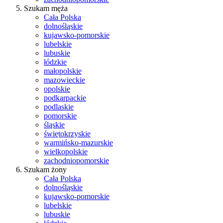
Szukam męża
Cała Polska
dolnośląskie
kujawsko-pomorskie
lubelskie
lubuskie
łódzkie
małopolskie
mazowieckie
opolskie
podkarpackie
podlaskie
pomorskie
śląskie
świętokrzyskie
warmińsko-mazurskie
wielkopolskie
zachodniopomorskie
Szukam żony
Cała Polska
dolnośląskie
kujawsko-pomorskie
lubelskie
lubuskie