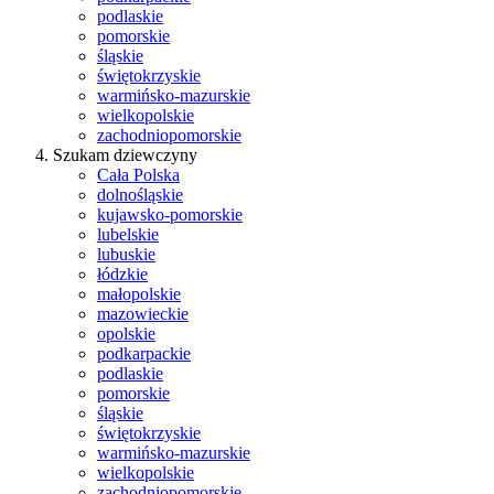
podlaskie
pomorskie
śląskie
świętokrzyskie
warmińsko-mazurskie
wielkopolskie
zachodniopomorskie
Szukam dziewczyny
Cała Polska
dolnośląskie
kujawsko-pomorskie
lubelskie
lubuskie
łódzkie
małopolskie
mazowieckie
opolskie
podkarpackie
podlaskie
pomorskie
śląskie
świętokrzyskie
warmińsko-mazurskie
wielkopolskie
zachodniopomorskie