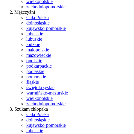
wielkopolskie
zachodniopomorskie
Mężczyźni
Cała Polska
dolnośląskie
kujawsko-pomorskie
lubelskie
lubuskie
łódzkie
małopolskie
mazowieckie
opolskie
podkarpackie
podlaskie
pomorskie
śląskie
świętokrzyskie
warmińsko-mazurskie
wielkopolskie
zachodniopomorskie
Szukam chłopaka
Cała Polska
dolnośląskie
kujawsko-pomorskie
lubelskie