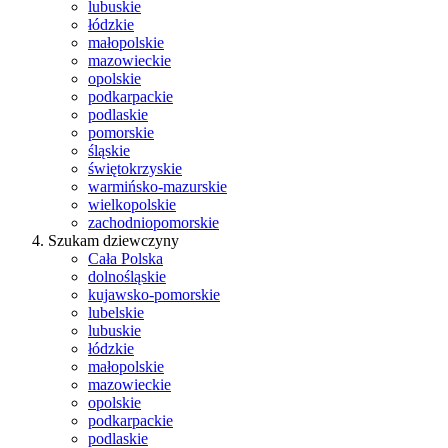
lubuskie
łódzkie
małopolskie
mazowieckie
opolskie
podkarpackie
podlaskie
pomorskie
śląskie
świętokrzyskie
warmińsko-mazurskie
wielkopolskie
zachodniopomorskie
Szukam dziewczyny
Cała Polska
dolnośląskie
kujawsko-pomorskie
lubelskie
lubuskie
łódzkie
małopolskie
mazowieckie
opolskie
podkarpackie
podlaskie