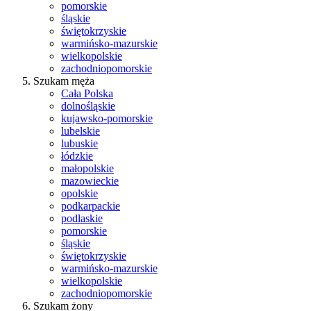
pomorskie
śląskie
świętokrzyskie
warmińsko-mazurskie
wielkopolskie
zachodniopomorskie
Szukam męża
Cała Polska
dolnośląskie
kujawsko-pomorskie
lubelskie
lubuskie
łódzkie
małopolskie
mazowieckie
opolskie
podkarpackie
podlaskie
pomorskie
śląskie
świętokrzyskie
warmińsko-mazurskie
wielkopolskie
zachodniopomorskie
Szukam żony