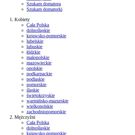
Szukam domatora
Szukam domatorki
Kobiety
Cała Polska
dolnośląskie
kujawsko-pomorskie
lubelskie
lubuskie
łódzkie
małopolskie
mazowieckie
opolskie
podkarpackie
podlaskie
pomorskie
śląskie
świętokrzyskie
warmińsko-mazurskie
wielkopolskie
zachodniopomorskie
Mężczyźni
Cała Polska
dolnośląskie
kujawsko-pomorskie