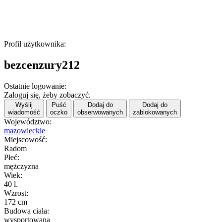
Profil użytkownika:
bezcenzury212
Ostatnie logowanie:
Zaloguj się, żeby zobaczyć.
Wyślij
Puść
Dodaj do
Dodaj do
wiadomość
oczko
obserwowanych
zablokowanych
Województwo:
mazowieckie
Miejscowość:
Radom
Płeć:
mężczyzna
Wiek:
40 l.
Wzrost:
172 cm
Budowa ciała:
wysportowana