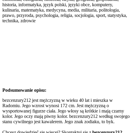
historia, informatyka, język polski, języki obce, komputery,
kulinaria, matematyka, medycyna, media, militaria, politologia,
prawo, przyroda, psychologia, religia, socjologia, sport, statystyka,
technika, zdrowie
Podsumowanie opisu:
bezcenzury212 jest mężczyzną w wieku 40 lat i mieszka w
Radomiu. Jego wzrost wynosi 172 cm. Jest mężczyzną o
wysportowanej figurze ciała. Jego włosy są krótkie i mają czarny
kolor. Jego oczy mają piwny kolor. bezcenzury212 według swojego
stanu cywilnego jest kawalerem. Jego znak zodiaku, to byk.
Chcesz dowiedzieć się więcej? Skontaktuj się z
bezcenzury212
.