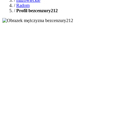
/
mazowieckie
/
Radom
/
Profil bezcenzury212