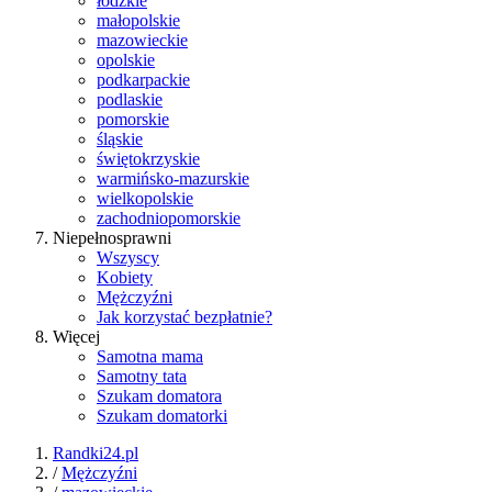
łódzkie
małopolskie
mazowieckie
opolskie
podkarpackie
podlaskie
pomorskie
śląskie
świętokrzyskie
warmińsko-mazurskie
wielkopolskie
zachodniopomorskie
Niepełnosprawni
Wszyscy
Kobiety
Mężczyźni
Jak korzystać bezpłatnie?
Więcej
Samotna mama
Samotny tata
Szukam domatora
Szukam domatorki
Randki24.pl
/
Mężczyźni