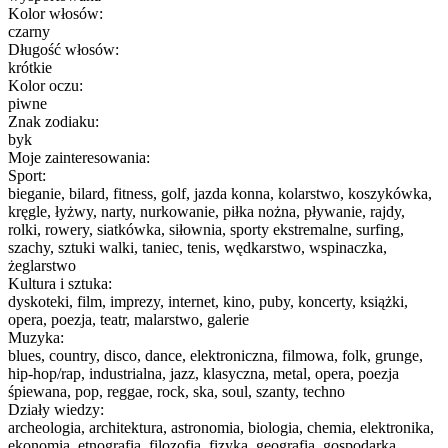
Kolor włosów:
czarny
Długość włosów:
krótkie
Kolor oczu:
piwne
Znak zodiaku:
byk
Moje zainteresowania:
Sport:
bieganie, bilard, fitness, golf, jazda konna, kolarstwo, koszykówka,
kręgle, łyżwy, narty, nurkowanie, piłka nożna, pływanie, rajdy,
rolki, rowery, siatkówka, siłownia, sporty ekstremalne, surfing,
szachy, sztuki walki, taniec, tenis, wędkarstwo, wspinaczka,
żeglarstwo
Kultura i sztuka:
dyskoteki, film, imprezy, internet, kino, puby, koncerty, książki,
opera, poezja, teatr, malarstwo, galerie
Muzyka:
blues, country, disco, dance, elektroniczna, filmowa, folk, grunge,
hip-hop/rap, industrialna, jazz, klasyczna, metal, opera, poezja
śpiewana, pop, reggae, rock, ska, soul, szanty, techno
Działy wiedzy:
archeologia, architektura, astronomia, biologia, chemia, elektronika,
ekonomia, etnografia, filozofia, fizyka, geografia, gospodarka,