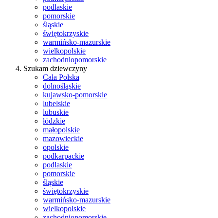
podlaskie
pomorskie
śląskie
świętokrzyskie
warmińsko-mazurskie
wielkopolskie
zachodniopomorskie
Szukam dziewczyny
Cała Polska
dolnośląskie
kujawsko-pomorskie
lubelskie
lubuskie
łódzkie
małopolskie
mazowieckie
opolskie
podkarpackie
podlaskie
pomorskie
śląskie
świętokrzyskie
warmińsko-mazurskie
wielkopolskie
zachodniopomorskie