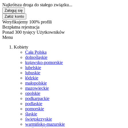
Najkrótsza droga do stałego związku...
Zaloguj się
Załóż konto
Weryfikujemy 100% profili
Bezpłatna rejestracja
Ponad 300 tysięcy Użytkowników
Menu
Kobiety
Cała Polska
dolnośląskie
kujawsko-pomorskie
lubelskie
lubuskie
łódzkie
małopolskie
mazowieckie
opolskie
podkarpackie
podlaskie
pomorskie
śląskie
świętokrzyskie
warmińsko-mazurskie