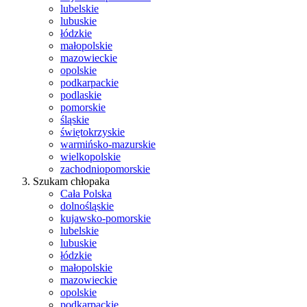
lubelskie
lubuskie
łódzkie
małopolskie
mazowieckie
opolskie
podkarpackie
podlaskie
pomorskie
śląskie
świętokrzyskie
warmińsko-mazurskie
wielkopolskie
zachodniopomorskie
Szukam chłopaka
Cała Polska
dolnośląskie
kujawsko-pomorskie
lubelskie
lubuskie
łódzkie
małopolskie
mazowieckie
opolskie
podkarpackie