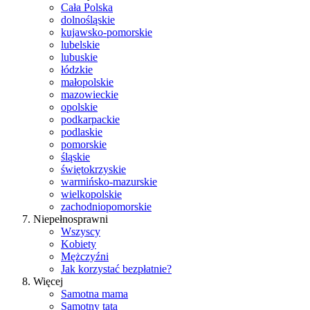
Cała Polska
dolnośląskie
kujawsko-pomorskie
lubelskie
lubuskie
łódzkie
małopolskie
mazowieckie
opolskie
podkarpackie
podlaskie
pomorskie
śląskie
świętokrzyskie
warmińsko-mazurskie
wielkopolskie
zachodniopomorskie
Niepełnosprawni
Wszyscy
Kobiety
Mężczyźni
Jak korzystać bezpłatnie?
Więcej
Samotna mama
Samotny tata