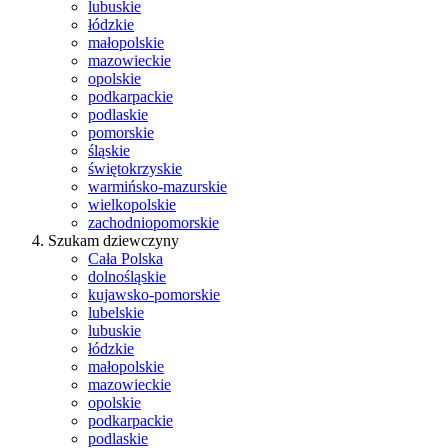
lubuskie
łódzkie
małopolskie
mazowieckie
opolskie
podkarpackie
podlaskie
pomorskie
śląskie
świętokrzyskie
warmińsko-mazurskie
wielkopolskie
zachodniopomorskie
Szukam dziewczyny
Cała Polska
dolnośląskie
kujawsko-pomorskie
lubelskie
lubuskie
łódzkie
małopolskie
mazowieckie
opolskie
podkarpackie
podlaskie