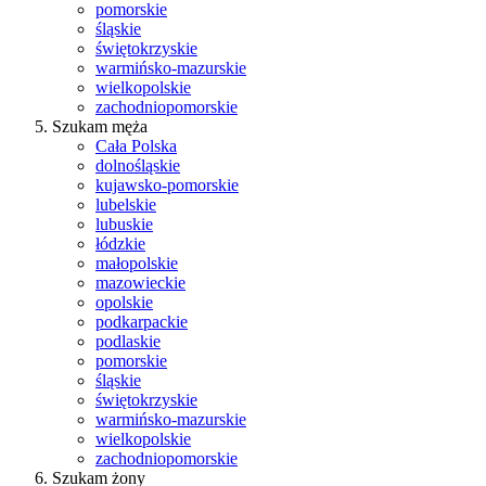
pomorskie
śląskie
świętokrzyskie
warmińsko-mazurskie
wielkopolskie
zachodniopomorskie
Szukam męża
Cała Polska
dolnośląskie
kujawsko-pomorskie
lubelskie
lubuskie
łódzkie
małopolskie
mazowieckie
opolskie
podkarpackie
podlaskie
pomorskie
śląskie
świętokrzyskie
warmińsko-mazurskie
wielkopolskie
zachodniopomorskie
Szukam żony