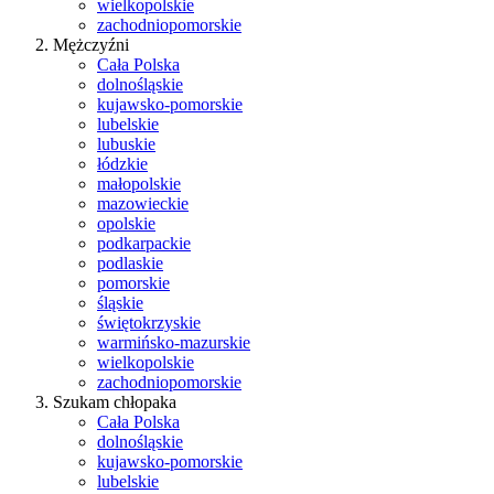
wielkopolskie
zachodniopomorskie
Mężczyźni
Cała Polska
dolnośląskie
kujawsko-pomorskie
lubelskie
lubuskie
łódzkie
małopolskie
mazowieckie
opolskie
podkarpackie
podlaskie
pomorskie
śląskie
świętokrzyskie
warmińsko-mazurskie
wielkopolskie
zachodniopomorskie
Szukam chłopaka
Cała Polska
dolnośląskie
kujawsko-pomorskie
lubelskie