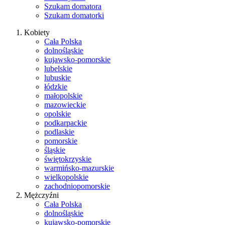
Szukam domatora
Szukam domatorki
Kobiety
Cała Polska
dolnośląskie
kujawsko-pomorskie
lubelskie
lubuskie
łódzkie
małopolskie
mazowieckie
opolskie
podkarpackie
podlaskie
pomorskie
śląskie
świętokrzyskie
warmińsko-mazurskie
wielkopolskie
zachodniopomorskie
Mężczyźni
Cała Polska
dolnośląskie
kujawsko-pomorskie