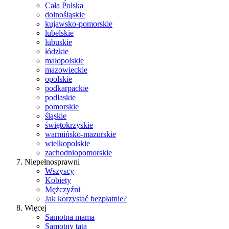
Cała Polska
dolnośląskie
kujawsko-pomorskie
lubelskie
lubuskie
łódzkie
małopolskie
mazowieckie
opolskie
podkarpackie
podlaskie
pomorskie
śląskie
świętokrzyskie
warmińsko-mazurskie
wielkopolskie
zachodniopomorskie
Niepełnosprawni
Wszyscy
Kobiety
Mężczyźni
Jak korzystać bezpłatnie?
Więcej
Samotna mama
Samotny tata