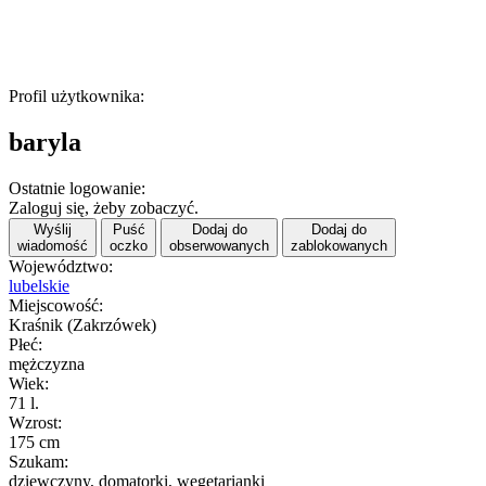
Profil użytkownika:
baryla
Ostatnie logowanie:
Zaloguj się, żeby zobaczyć.
Wyślij
Puść
Dodaj do
Dodaj do
wiadomość
oczko
obserwowanych
zablokowanych
Województwo:
lubelskie
Miejscowość:
Kraśnik (Zakrzówek)
Płeć:
mężczyzna
Wiek:
71 l.
Wzrost:
175 cm
Szukam:
dziewczyny, domatorki, wegetarianki