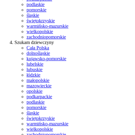
podlaskie
pomorskie
śląskie
świętokrzyskie
warmińsko-mazurskie
wielkopolskie
zachodniopomorskie
Szukam dziewczyny
Cała Polska
dolnośląskie
kujawsko-pomorskie
lubelskie
lubuskie
łódzkie
małopolskie
mazowieckie
opolskie
podkarpackie
podlaskie
pomorskie
śląskie
świętokrzyskie
warmińsko-mazurskie
wielkopolskie
zachodniopomorskie