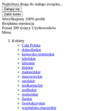
Najkrótsza droga do stałego związku...
Zaloguj się
Załóż konto
Weryfikujemy 100% profili
Bezpłatna rejestracja
Ponad 300 tysięcy Użytkowników
Menu
Kobiety
Cała Polska
dolnośląskie
kujawsko-pomorskie
lubelskie
lubuskie
łódzkie
małopolskie
mazowieckie
opolskie
podkarpackie
podlaskie
pomorskie
śląskie
świętokrzyskie
warmińsko-mazurskie