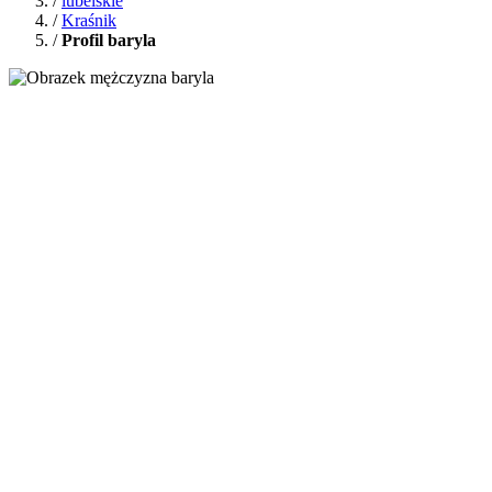
/
lubelskie
/
Kraśnik
/
Profil baryla