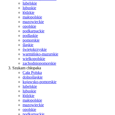
lubelskie
lubuskie
łódzkie
małopolskie
mazowieckie
opolskie
podkarpackie
podlaskie
pomorskie
śląskie
świętokrzyskie
warmińsko-mazurskie
wielkopolskie
zachodniopomorskie
Szukam chłopaka
Cała Polska
dolnośląskie
kujawsko-pomorskie
lubelskie
lubuskie
łódzkie
małopolskie
mazowieckie
opolskie
podkarpackie