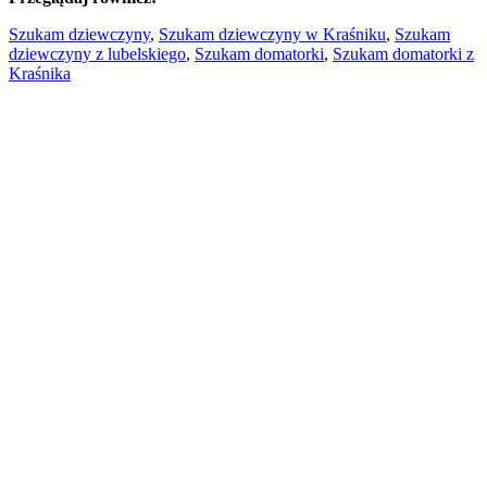
Szukam dziewczyny
,
Szukam dziewczyny w Kraśniku
,
Szukam
dziewczyny z lubelskiego
,
Szukam domatorki
,
Szukam domatorki z
Kraśnika