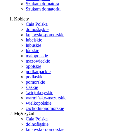
Szukam domatora
Szukam domatorki
Kobiety
Cała Polska
dolnośląskie
kujawsko-pomorskie
lubelskie
lubuskie
łódzkie
małopolskie
mazowieckie
opolskie
podkarpackie
podlaskie
pomorskie
śląskie
świętokrzyskie
warmińsko-mazurskie
wielkopolskie
zachodniopomorskie
Mężczyźni
Cała Polska
dolnośląskie
kujawsko-pomorskie