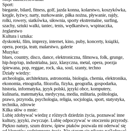
Sport:
bieganie, bilard, fitness, golf, jazda konna, kolarstwo, koszykówka,
kręgle, łyżwy, narty, nurkowanie, piłka nożna, pływanie, rajdy,
rolki, rowery, siatkówka, siłownia, sporty ekstremalne, surfing,
szachy, sztuki walki, taniec, tenis, wędkarstwo, wspinaczka,
żeglarstwo
Kultura i sztuka:
dyskoteki, film, imprezy, internet, kino, puby, koncerty, książki,
opera, poezja, teatr, malarstwo, galerie
Muzyka:
blues, country, disco, dance, elektroniczna, filmowa, folk, grunge,
hip-hop/rap, industrialna, jazz, klasyczna, metal, opera, poezja
śpiewana, pop, reggae, rock, ska, soul, szanty, techno
Działy wiedzy:
archeologia, architektura, astronomia, biologia, chemia, elektronika,
ekonomia, etnografia, filozofia, fizyka, geografia, gospodarka,
historia, informatyka, język polski, języki obce, komputery,
kulinaria, matematyka, medycyna, media, militaria, politologia,
prawo, przyroda, psychologia, religia, socjologia, sport, statystyka,
technika, zdrowie
Kilka słów o mnie:
Lubię zdobywać wiedzę z różnych dziedzin życia, poznawać inne
kultury, języki, zwyczaje. Lubię odpoczywać w otoczeniu przyrody.
Piękno natury, szum drzew, śpiew ptaków pozwala mi oderwać się
od kłopotów codziennego życia. Nie staram się nikogo naśladować.