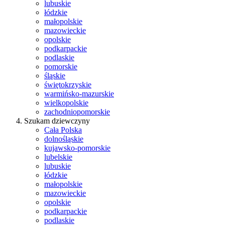
lubuskie
łódzkie
małopolskie
mazowieckie
opolskie
podkarpackie
podlaskie
pomorskie
śląskie
świętokrzyskie
warmińsko-mazurskie
wielkopolskie
zachodniopomorskie
Szukam dziewczyny
Cała Polska
dolnośląskie
kujawsko-pomorskie
lubelskie
lubuskie
łódzkie
małopolskie
mazowieckie
opolskie
podkarpackie
podlaskie