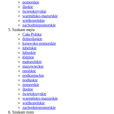
pomorskie
śląskie
świętokrzyskie
warmińsko-mazurskie
wielkopolskie
zachodniopomorskie
Szukam męża
Cała Polska
dolnośląskie
kujawsko-pomorskie
lubelskie
lubuskie
łódzkie
małopolskie
mazowieckie
opolskie
podkarpackie
podlaskie
pomorskie
śląskie
świętokrzyskie
warmińsko-mazurskie
wielkopolskie
zachodniopomorskie
Szukam żony