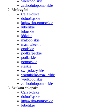
wielkopolskie
zachodniopomorskie
Mężczyźni
Cała Polska
dolnośląskie
kujawsko-pomorskie
lubelskie
lubuskie
łódzkie
małopolskie
mazowieckie
opolskie
podkarpackie
podlaskie
pomorskie
śląskie
świętokrzyskie
warmińsko-mazurskie
wielkopolskie
zachodniopomorskie
Szukam chłopaka
Cała Polska
dolnośląskie
kujawsko-pomorskie
lubelskie