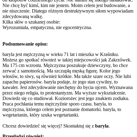
Nie chcę być kimś, kim nie jestem. Moim celem jest budowanie, a
nie niszczenie. Dlatego różnym destruktywnym siłom wypowiadam
zdecydowaną walkę.
Kilka słów o szukanej osobie:
Wyrozumiala, empatyczna, nie egocentryczna.
Podsumowanie opisu:
baryla jest mężczyzną w wieku 71 lat i mieszka w Kraśniku.
Możesz go spotkać również w takiej miejscowości jak Zakrzówek.
Ma 175 cm wzrostu. Mężczyzna poszukuje dziewczyny, bo chce
zerwać z samotnością. Ma szczupłą męską figurę. Kolor jego
włosów, to siwy, są również krótkie. Ma także szare oczy. Nie lubi
zapachu papierosów. baryla podaje, że jego stan cywilny, to
kawaler. Jest zdecydowanie niechętny do bycia ojcem. Wyznawana
przez niego religia, to protestantyzm. Ma wyższe wykształcenie.
Dowiedz się co studiował. Koziorożec jest jego znakiem zodiaku.
Praca pochłania temu mężczyźnie sporo czasu. baryla, to
mężczyzna, którego celem jest poznanie domatorki. baryla, to
wegetarianin, który szuka wegetarianki.
Chcesz dowiedzieć się więcej? Skontaktuj się z
baryla
.
Przeglądaj również: