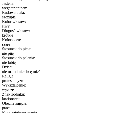
Jestem:
wegetarianinem
Budowa ciała:
szczupła
Kolor włosów:
siwy
Długość włosów:
krótkie
Kolor oczu:
szare
Stosunek do picia:
nie piję
Stosunek do palenia:
nie lubię
Dzieci:
nie mam i nie chcę mieć
Religia:
protestantyzm
Wykształcenie:
wyższe
Znak zodiaku:
koziorożec
Obecne zajęcie:
praca
Moje zainteresowania: