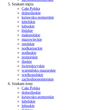
Szukam męża
Cała Polska
dolnośląskie
kujawsko-pomorskie
lubelskie
lubuskie
łódzkie
małopolskie
mazowieckie
opolskie
podkarpackie
podlaskie
pomorskie
śląskie
świętokrzyskie
warmińsko-mazurskie
wielkopolskie
zachodniopomorskie
Szukam żony
Cała Polska
dolnośląskie
kujawsko-pomorskie
lubelskie
lubuskie