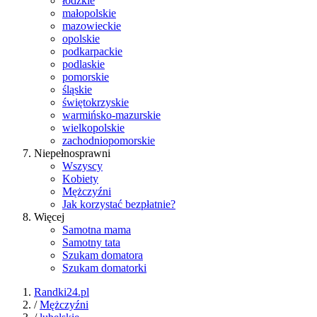
łódzkie
małopolskie
mazowieckie
opolskie
podkarpackie
podlaskie
pomorskie
śląskie
świętokrzyskie
warmińsko-mazurskie
wielkopolskie
zachodniopomorskie
Niepełnosprawni
Wszyscy
Kobiety
Mężczyźni
Jak korzystać bezpłatnie?
Więcej
Samotna mama
Samotny tata
Szukam domatora
Szukam domatorki
Randki24.pl
/
Mężczyźni