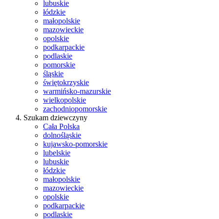
lubuskie
łódzkie
małopolskie
mazowieckie
opolskie
podkarpackie
podlaskie
pomorskie
śląskie
świętokrzyskie
warmińsko-mazurskie
wielkopolskie
zachodniopomorskie
Szukam dziewczyny
Cała Polska
dolnośląskie
kujawsko-pomorskie
lubelskie
lubuskie
łódzkie
małopolskie
mazowieckie
opolskie
podkarpackie
podlaskie