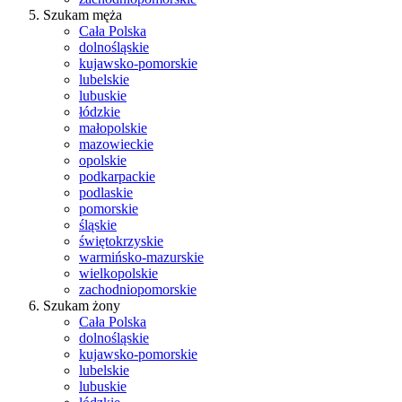
Szukam męża
Cała Polska
dolnośląskie
kujawsko-pomorskie
lubelskie
lubuskie
łódzkie
małopolskie
mazowieckie
opolskie
podkarpackie
podlaskie
pomorskie
śląskie
świętokrzyskie
warmińsko-mazurskie
wielkopolskie
zachodniopomorskie
Szukam żony
Cała Polska
dolnośląskie
kujawsko-pomorskie
lubelskie
lubuskie