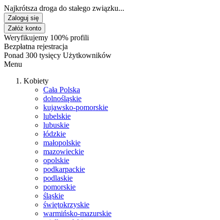
Najkrótsza droga do stałego związku...
Zaloguj się
Załóż konto
Weryfikujemy 100% profili
Bezpłatna rejestracja
Ponad 300 tysięcy Użytkowników
Menu
Kobiety
Cała Polska
dolnośląskie
kujawsko-pomorskie
lubelskie
lubuskie
łódzkie
małopolskie
mazowieckie
opolskie
podkarpackie
podlaskie
pomorskie
śląskie
świętokrzyskie
warmińsko-mazurskie