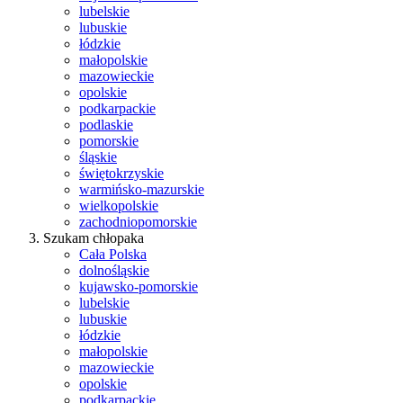
lubelskie
lubuskie
łódzkie
małopolskie
mazowieckie
opolskie
podkarpackie
podlaskie
pomorskie
śląskie
świętokrzyskie
warmińsko-mazurskie
wielkopolskie
zachodniopomorskie
Szukam chłopaka
Cała Polska
dolnośląskie
kujawsko-pomorskie
lubelskie
lubuskie
łódzkie
małopolskie
mazowieckie
opolskie
podkarpackie