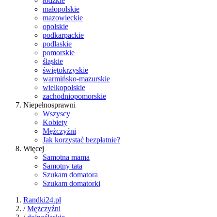
łódzkie
małopolskie
mazowieckie
opolskie
podkarpackie
podlaskie
pomorskie
śląskie
świętokrzyskie
warmińsko-mazurskie
wielkopolskie
zachodniopomorskie
Niepełnosprawni
Wszyscy
Kobiety
Mężczyźni
Jak korzystać bezpłatnie?
Więcej
Samotna mama
Samotny tata
Szukam domatora
Szukam domatorki
Randki24.pl
/
Mężczyźni