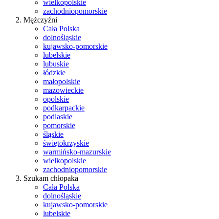
wielkopolskie
zachodniopomorskie
Mężczyźni
Cała Polska
dolnośląskie
kujawsko-pomorskie
lubelskie
lubuskie
łódzkie
małopolskie
mazowieckie
opolskie
podkarpackie
podlaskie
pomorskie
śląskie
świętokrzyskie
warmińsko-mazurskie
wielkopolskie
zachodniopomorskie
Szukam chłopaka
Cała Polska
dolnośląskie
kujawsko-pomorskie
lubelskie