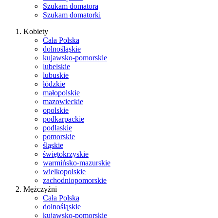
Szukam domatora
Szukam domatorki
Kobiety
Cała Polska
dolnośląskie
kujawsko-pomorskie
lubelskie
lubuskie
łódzkie
małopolskie
mazowieckie
opolskie
podkarpackie
podlaskie
pomorskie
śląskie
świętokrzyskie
warmińsko-mazurskie
wielkopolskie
zachodniopomorskie
Mężczyźni
Cała Polska
dolnośląskie
kujawsko-pomorskie