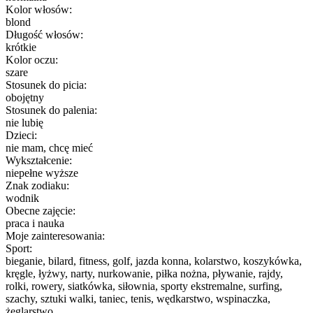
Kolor włosów:
blond
Długość włosów:
krótkie
Kolor oczu:
szare
Stosunek do picia:
obojętny
Stosunek do palenia:
nie lubię
Dzieci:
nie mam, chcę mieć
Wykształcenie:
niepełne wyższe
Znak zodiaku:
wodnik
Obecne zajęcie:
praca i nauka
Moje zainteresowania:
Sport:
bieganie, bilard, fitness, golf, jazda konna, kolarstwo, koszykówka,
kręgle, łyżwy, narty, nurkowanie, piłka nożna, pływanie, rajdy,
rolki, rowery, siatkówka, siłownia, sporty ekstremalne, surfing,
szachy, sztuki walki, taniec, tenis, wędkarstwo, wspinaczka,
żeglarstwo