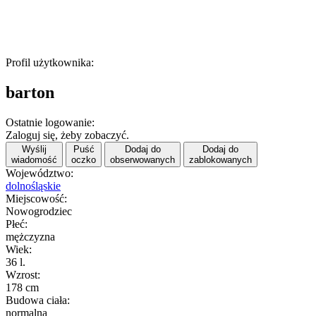
Profil użytkownika:
barton
Ostatnie logowanie:
Zaloguj się, żeby zobaczyć.
Wyślij
Puść
Dodaj do
Dodaj do
wiadomość
oczko
obserwowanych
zablokowanych
Województwo:
dolnośląskie
Miejscowość:
Nowogrodziec
Płeć:
mężczyzna
Wiek:
36 l.
Wzrost:
178 cm
Budowa ciała:
normalna