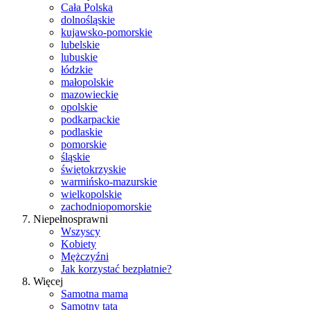
Cała Polska
dolnośląskie
kujawsko-pomorskie
lubelskie
lubuskie
łódzkie
małopolskie
mazowieckie
opolskie
podkarpackie
podlaskie
pomorskie
śląskie
świętokrzyskie
warmińsko-mazurskie
wielkopolskie
zachodniopomorskie
Niepełnosprawni
Wszyscy
Kobiety
Mężczyźni
Jak korzystać bezpłatnie?
Więcej
Samotna mama
Samotny tata