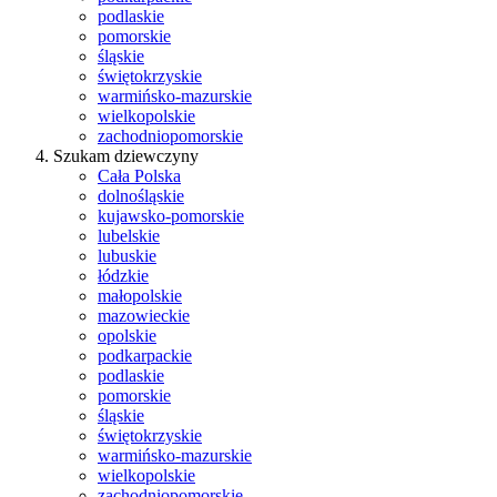
podlaskie
pomorskie
śląskie
świętokrzyskie
warmińsko-mazurskie
wielkopolskie
zachodniopomorskie
Szukam dziewczyny
Cała Polska
dolnośląskie
kujawsko-pomorskie
lubelskie
lubuskie
łódzkie
małopolskie
mazowieckie
opolskie
podkarpackie
podlaskie
pomorskie
śląskie
świętokrzyskie
warmińsko-mazurskie
wielkopolskie
zachodniopomorskie