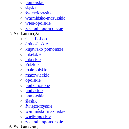
pomorskie
śląskie
świętokrzyskie
warmińsko-mazurskie
wielkopolskie
zachodniopomorskie
Szukam męża
Cała Polska
dolnośląskie
kujawsko-pomorskie
lubelskie
lubuskie
łódzkie
małopolskie
mazowieckie
opolskie
podkarpackie
podlaskie
pomorskie
śląskie
świętokrzyskie
warmińsko-mazurskie
wielkopolskie
zachodniopomorskie
Szukam żony