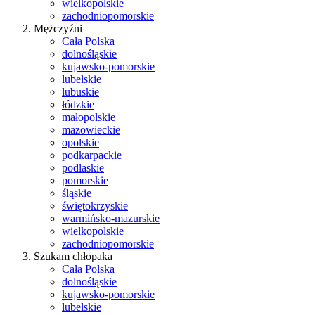
wielkopolskie
zachodniopomorskie
Mężczyźni
Cała Polska
dolnośląskie
kujawsko-pomorskie
lubelskie
lubuskie
łódzkie
małopolskie
mazowieckie
opolskie
podkarpackie
podlaskie
pomorskie
śląskie
świętokrzyskie
warmińsko-mazurskie
wielkopolskie
zachodniopomorskie
Szukam chłopaka
Cała Polska
dolnośląskie
kujawsko-pomorskie
lubelskie