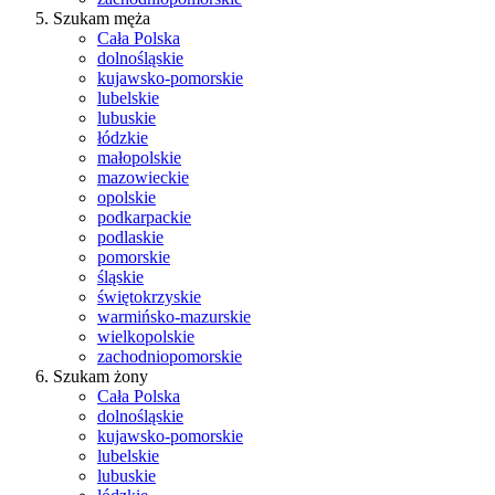
Szukam męża
Cała Polska
dolnośląskie
kujawsko-pomorskie
lubelskie
lubuskie
łódzkie
małopolskie
mazowieckie
opolskie
podkarpackie
podlaskie
pomorskie
śląskie
świętokrzyskie
warmińsko-mazurskie
wielkopolskie
zachodniopomorskie
Szukam żony
Cała Polska
dolnośląskie
kujawsko-pomorskie
lubelskie
lubuskie