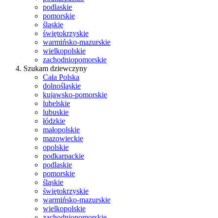
podlaskie
pomorskie
śląskie
świętokrzyskie
warmińsko-mazurskie
wielkopolskie
zachodniopomorskie
Szukam dziewczyny
Cała Polska
dolnośląskie
kujawsko-pomorskie
lubelskie
lubuskie
łódzkie
małopolskie
mazowieckie
opolskie
podkarpackie
podlaskie
pomorskie
śląskie
świętokrzyskie
warmińsko-mazurskie
wielkopolskie
zachodniopomorskie