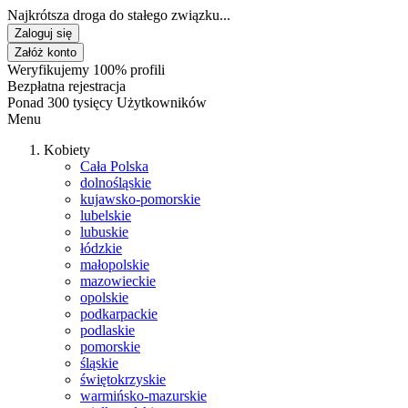
Najkrótsza droga do stałego związku...
Zaloguj się
Załóż konto
Weryfikujemy 100% profili
Bezpłatna rejestracja
Ponad 300 tysięcy Użytkowników
Menu
Kobiety
Cała Polska
dolnośląskie
kujawsko-pomorskie
lubelskie
lubuskie
łódzkie
małopolskie
mazowieckie
opolskie
podkarpackie
podlaskie
pomorskie
śląskie
świętokrzyskie
warmińsko-mazurskie