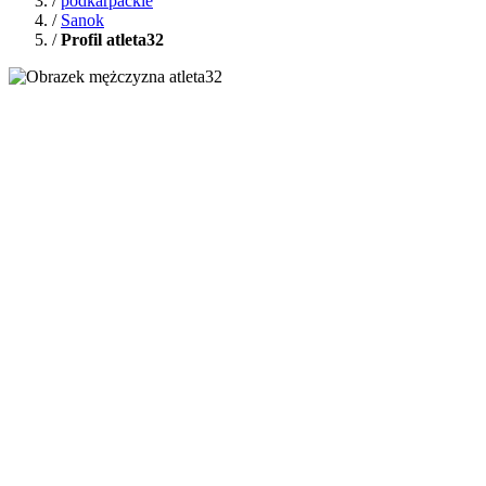
/
podkarpackie
/
Sanok
/
Profil atleta32