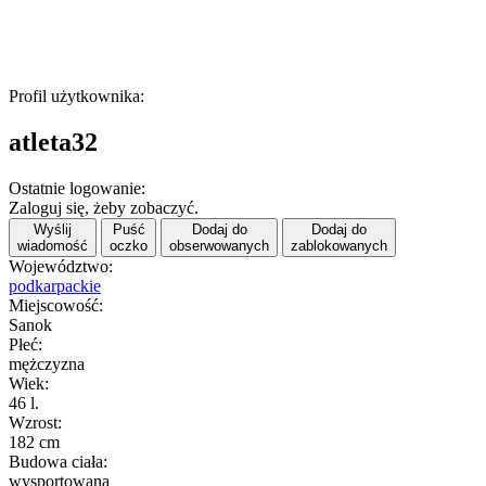
Profil użytkownika:
atleta32
Ostatnie logowanie:
Zaloguj się, żeby zobaczyć.
Wyślij
Puść
Dodaj do
Dodaj do
wiadomość
oczko
obserwowanych
zablokowanych
Województwo:
podkarpackie
Miejscowość:
Sanok
Płeć:
mężczyzna
Wiek:
46 l.
Wzrost:
182 cm
Budowa ciała:
wysportowana