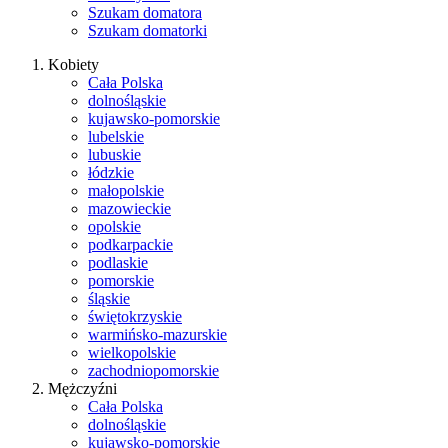
Szukam domatora
Szukam domatorki
Kobiety
Cała Polska
dolnośląskie
kujawsko-pomorskie
lubelskie
lubuskie
łódzkie
małopolskie
mazowieckie
opolskie
podkarpackie
podlaskie
pomorskie
śląskie
świętokrzyskie
warmińsko-mazurskie
wielkopolskie
zachodniopomorskie
Mężczyźni
Cała Polska
dolnośląskie
kujawsko-pomorskie