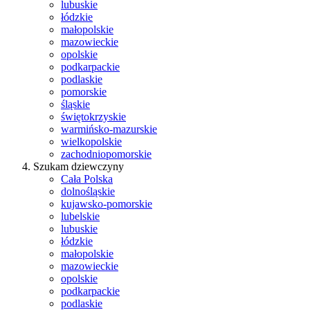
lubuskie
łódzkie
małopolskie
mazowieckie
opolskie
podkarpackie
podlaskie
pomorskie
śląskie
świętokrzyskie
warmińsko-mazurskie
wielkopolskie
zachodniopomorskie
Szukam dziewczyny
Cała Polska
dolnośląskie
kujawsko-pomorskie
lubelskie
lubuskie
łódzkie
małopolskie
mazowieckie
opolskie
podkarpackie
podlaskie