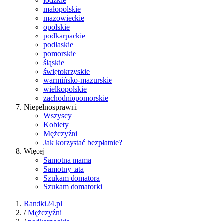
łódzkie
małopolskie
mazowieckie
opolskie
podkarpackie
podlaskie
pomorskie
śląskie
świętokrzyskie
warmińsko-mazurskie
wielkopolskie
zachodniopomorskie
Niepełnosprawni
Wszyscy
Kobiety
Mężczyźni
Jak korzystać bezpłatnie?
Więcej
Samotna mama
Samotny tata
Szukam domatora
Szukam domatorki
Randki24.pl
/
Mężczyźni