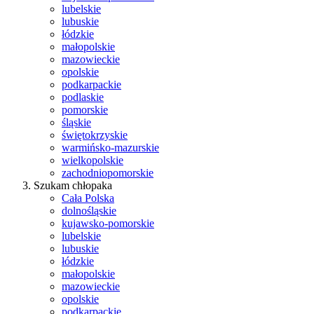
lubelskie
lubuskie
łódzkie
małopolskie
mazowieckie
opolskie
podkarpackie
podlaskie
pomorskie
śląskie
świętokrzyskie
warmińsko-mazurskie
wielkopolskie
zachodniopomorskie
Szukam chłopaka
Cała Polska
dolnośląskie
kujawsko-pomorskie
lubelskie
lubuskie
łódzkie
małopolskie
mazowieckie
opolskie
podkarpackie