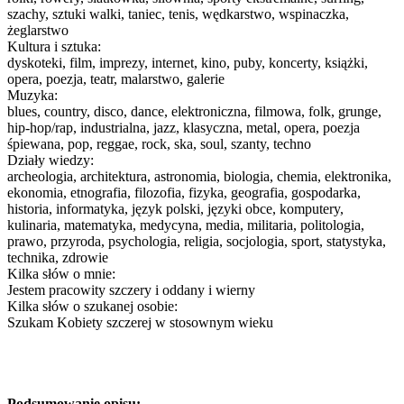
szachy, sztuki walki, taniec, tenis, wędkarstwo, wspinaczka,
żeglarstwo
Kultura i sztuka:
dyskoteki, film, imprezy, internet, kino, puby, koncerty, książki,
opera, poezja, teatr, malarstwo, galerie
Muzyka:
blues, country, disco, dance, elektroniczna, filmowa, folk, grunge,
hip-hop/rap, industrialna, jazz, klasyczna, metal, opera, poezja
śpiewana, pop, reggae, rock, ska, soul, szanty, techno
Działy wiedzy:
archeologia, architektura, astronomia, biologia, chemia, elektronika,
ekonomia, etnografia, filozofia, fizyka, geografia, gospodarka,
historia, informatyka, język polski, języki obce, komputery,
kulinaria, matematyka, medycyna, media, militaria, politologia,
prawo, przyroda, psychologia, religia, socjologia, sport, statystyka,
technika, zdrowie
Kilka słów o mnie:
Jestem pracowity szczery i oddany i wierny
Kilka słów o szukanej osobie:
Szukam Kobiety szczerej w stosownym wieku
Podsumowanie opisu: