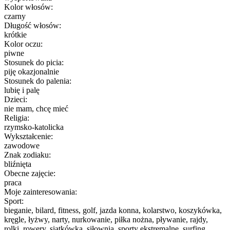
Kolor włosów:
czarny
Długość włosów:
krótkie
Kolor oczu:
piwne
Stosunek do picia:
piję okazjonalnie
Stosunek do palenia:
lubię i palę
Dzieci:
nie mam, chcę mieć
Religia:
rzymsko-katolicka
Wykształcenie:
zawodowe
Znak zodiaku:
bliźnięta
Obecne zajęcie:
praca
Moje zainteresowania:
Sport:
bieganie, bilard, fitness, golf, jazda konna, kolarstwo, koszykówka,
kręgle, łyżwy, narty, nurkowanie, piłka nożna, pływanie, rajdy,
rolki, rowery, siatkówka, siłownia, sporty ekstremalne, surfing,