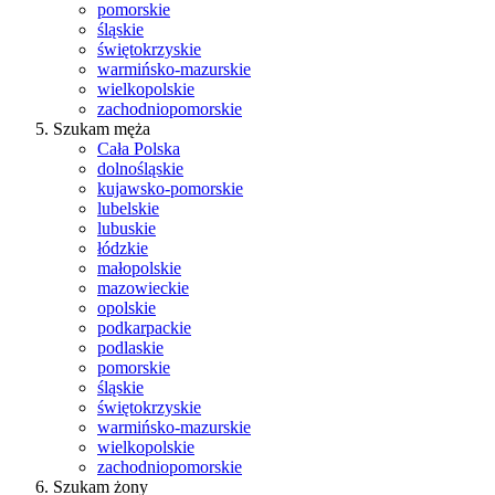
pomorskie
śląskie
świętokrzyskie
warmińsko-mazurskie
wielkopolskie
zachodniopomorskie
Szukam męża
Cała Polska
dolnośląskie
kujawsko-pomorskie
lubelskie
lubuskie
łódzkie
małopolskie
mazowieckie
opolskie
podkarpackie
podlaskie
pomorskie
śląskie
świętokrzyskie
warmińsko-mazurskie
wielkopolskie
zachodniopomorskie
Szukam żony