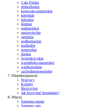
Cała Polska
dolnośląskie
kujawsko-pomorskie
lubelskie
lubuskie
łódzkie
małopolskie
mazowieckie
opolskie
podkarpackie
podlaskie
pomorskie
śląskie
świętokrzyskie
warmińsko-mazurskie
wielkopolskie
zachodniopomorskie
Niepełnosprawni
Wszyscy
Kobiety
Mężczyźni
Jak korzystać bezpłatnie?
Więcej
Samotna mama
Samotny tata