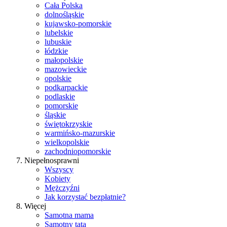
Cała Polska
dolnośląskie
kujawsko-pomorskie
lubelskie
lubuskie
łódzkie
małopolskie
mazowieckie
opolskie
podkarpackie
podlaskie
pomorskie
śląskie
świętokrzyskie
warmińsko-mazurskie
wielkopolskie
zachodniopomorskie
Niepełnosprawni
Wszyscy
Kobiety
Mężczyźni
Jak korzystać bezpłatnie?
Więcej
Samotna mama
Samotny tata