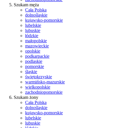
Szukam męża
Cała Polska
dolnośląskie
kujawsko-pomorskie
lubelskie
lubuskie
łódzkie
małopolskie
mazowieckie
opolskie
podkarpackie
podlaskie
pomorskie
śląskie
świętokrzyskie
warmińsko-mazurskie
wielkopolskie
zachodniopomorskie
Szukam żony
Cała Polska
dolnośląskie
kujawsko-pomorskie
lubelskie
lubuskie