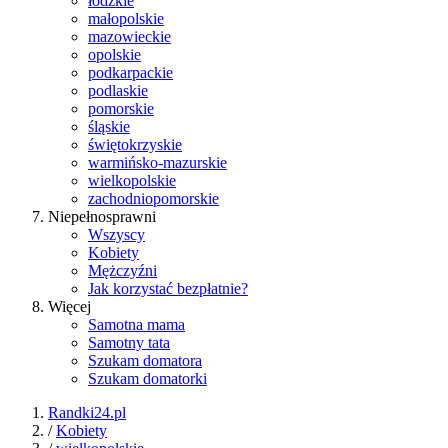
łódzkie
małopolskie
mazowieckie
opolskie
podkarpackie
podlaskie
pomorskie
śląskie
świętokrzyskie
warmińsko-mazurskie
wielkopolskie
zachodniopomorskie
Niepełnosprawni
Wszyscy
Kobiety
Mężczyźni
Jak korzystać bezpłatnie?
Więcej
Samotna mama
Samotny tata
Szukam domatora
Szukam domatorki
Randki24.pl
/
Kobiety