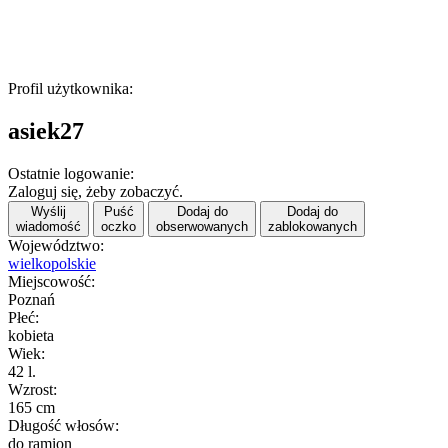
Profil użytkownika:
asiek27
Ostatnie logowanie:
Zaloguj się, żeby zobaczyć.
Wyślij
Puść
Dodaj do
Dodaj do
wiadomość
oczko
obserwowanych
zablokowanych
Województwo:
wielkopolskie
Miejscowość:
Poznań
Płeć:
kobieta
Wiek:
42 l.
Wzrost:
165 cm
Długość włosów:
do ramion