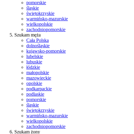
pomorskie
śląskie
świętokrzyskie
warmińsko-mazurskie
wielkopolskie
zachodniopomorskie
Szukam męża
Cała Polska
dolnośląskie
kujawsko-pomorskie
lubelskie
lubuskie
łódzkie
małopolskie
mazowieckie
opolskie
podkarpackie
podlaskie
pomorskie
śląskie
świętokrzyskie
warmińsko-mazurskie
wielkopolskie
zachodniopomorskie
Szukam żony