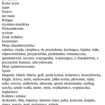
Kolor oczu:
szare
Dzieci:
nie mam
Religia:
rzymsko-katolicka
Wykształcenie:
wyższe
Znak zodiaku:
koziorożec
Moja charakterystyka:
całuśna, ciepła, cierpliwa, do przytulenia, kochająca, lojalna, miła,
odpowiedzialna, przyjacielska, punktualna, romantyczna,
spontaniczna, szczera, wiarygodna, wspierająca, z charakterem, z
poczuciem humoru, zdecydowana
Moje zainteresowania:
Sport:
bieganie, bilard, fitness, golf, jazda konna, kolarstwo, koszykówka,
kręgle, łyżwy, narty, nurkowanie, piłka nożna, pływanie, rajdy,
rolki, rowery, siatkówka, siłownia, sporty ekstremalne, surfing,
szachy, sztuki walki, taniec, tenis, wędkarstwo, wspinaczka,
żeglarstwo
Kultura i sztuka:
dyskoteki, film, imprezy, internet, kino, puby, koncerty, książki,
opera, poezja, teatr, malarstwo, galerie