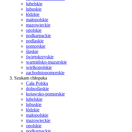
lubelskie
lubuskie
łódzkie
małopolskie
mazowieckie
opolskie
podkarpackie
podlaskie
pomorskie
śląskie
świętokrzyskie
warmińsko-mazurskie
wielkopolskie
zachodniopomorskie
Szukam chłopaka
Cała Polska
dolnośląskie
kujawsko-pomorskie
lubelskie
lubuskie
łódzkie
małopolskie
mazowieckie
opolskie
podkarpackie