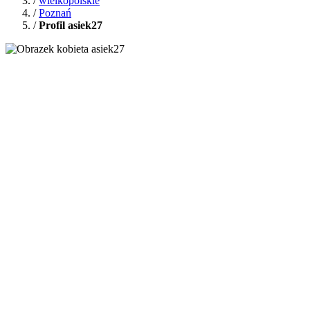
/
wielkopolskie
/
Poznań
/
Profil asiek27