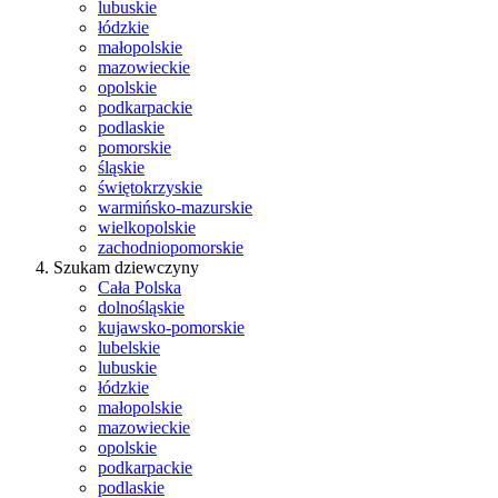
lubuskie
łódzkie
małopolskie
mazowieckie
opolskie
podkarpackie
podlaskie
pomorskie
śląskie
świętokrzyskie
warmińsko-mazurskie
wielkopolskie
zachodniopomorskie
Szukam dziewczyny
Cała Polska
dolnośląskie
kujawsko-pomorskie
lubelskie
lubuskie
łódzkie
małopolskie
mazowieckie
opolskie
podkarpackie
podlaskie