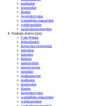
podlaskie
pomorskie
śląskie
świętokrzyskie
warmińsko-mazurskie
wielkopolskie
zachodniopomorskie
Szukam dziewczyny
Cała Polska
dolnośląskie
kujawsko-pomorskie
lubelskie
lubuskie
łódzkie
małopolskie
mazowieckie
opolskie
podkarpackie
podlaskie
pomorskie
śląskie
świętokrzyskie
warmińsko-mazurskie
wielkopolskie
zachodniopomorskie