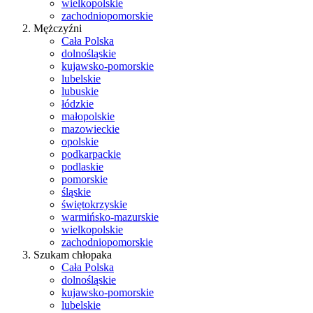
wielkopolskie
zachodniopomorskie
Mężczyźni
Cała Polska
dolnośląskie
kujawsko-pomorskie
lubelskie
lubuskie
łódzkie
małopolskie
mazowieckie
opolskie
podkarpackie
podlaskie
pomorskie
śląskie
świętokrzyskie
warmińsko-mazurskie
wielkopolskie
zachodniopomorskie
Szukam chłopaka
Cała Polska
dolnośląskie
kujawsko-pomorskie
lubelskie