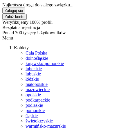
Najkrótsza droga do stałego związku...
Zaloguj się
Załóż konto
Weryfikujemy 100% profili
Bezpłatna rejestracja
Ponad 300 tysięcy Użytkowników
Menu
Kobiety
Cała Polska
dolnośląskie
kujawsko-pomorskie
lubelskie
lubuskie
łódzkie
małopolskie
mazowieckie
opolskie
podkarpackie
podlaskie
pomorskie
śląskie
świętokrzyskie
warmińsko-mazurskie