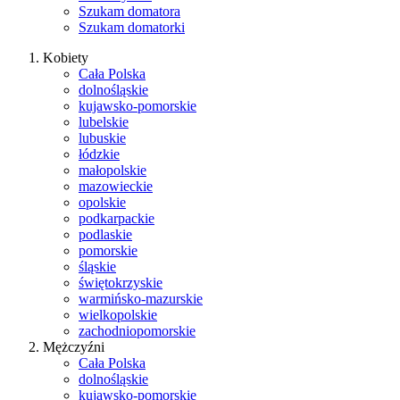
Szukam domatora
Szukam domatorki
Kobiety
Cała Polska
dolnośląskie
kujawsko-pomorskie
lubelskie
lubuskie
łódzkie
małopolskie
mazowieckie
opolskie
podkarpackie
podlaskie
pomorskie
śląskie
świętokrzyskie
warmińsko-mazurskie
wielkopolskie
zachodniopomorskie
Mężczyźni
Cała Polska
dolnośląskie
kujawsko-pomorskie