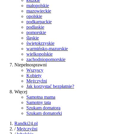
łódzkie
małopolskie
mazowieckie
opolskie
podkarpackie
podlaskie
pomorskie
śląskie
świętokrzyskie
warmińsko-mazurskie
wielkopolskie
zachodniopomorskie
Niepełnosprawni
Wszyscy
Kobiety
Mężczyźni
Jak korzystać bezpłatnie?
Więcej
Samotna mama
Samotny tata
Szukam domatora
Szukam domatorki
Randki24.pl
/
Mężczyźni