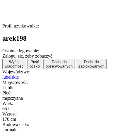
Profil użytkownika:
arek198
Ostatnie logowanie:
Zaloguj się, żeby zobaczyć.
Wyślij
Puść
Dodaj do
Dodaj do
wiadomość
oczko
obserwowanych
zablokowanych
Województwo:
lubelskie
Miejscowość:
Lublin
Płeć:
mężczyzna
Wiek:
65 l.
Wzrost:
170 cm
Budowa ciała:
normalna