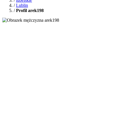
/
lubelskie
/
Lublin
/
Profil arek198