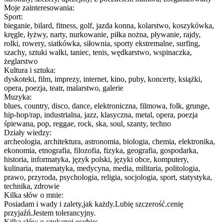
Moje zainteresowania:
Sport:
bieganie, bilard, fitness, golf, jazda konna, kolarstwo, koszykówka,
kręgle, łyżwy, narty, nurkowanie, piłka nożna, pływanie, rajdy,
rolki, rowery, siatkówka, siłownia, sporty ekstremalne, surfing,
szachy, sztuki walki, taniec, tenis, wędkarstwo, wspinaczka,
żeglarstwo
Kultura i sztuka:
dyskoteki, film, imprezy, internet, kino, puby, koncerty, książki,
opera, poezja, teatr, malarstwo, galerie
Muzyka:
blues, country, disco, dance, elektroniczna, filmowa, folk, grunge,
hip-hop/rap, industrialna, jazz, klasyczna, metal, opera, poezja
śpiewana, pop, reggae, rock, ska, soul, szanty, techno
Działy wiedzy:
archeologia, architektura, astronomia, biologia, chemia, elektronika,
ekonomia, etnografia, filozofia, fizyka, geografia, gospodarka,
historia, informatyka, język polski, języki obce, komputery,
kulinaria, matematyka, medycyna, media, militaria, politologia,
prawo, przyroda, psychologia, religia, socjologia, sport, statystyka,
technika, zdrowie
Kilka słów o mnie:
Posiadam i wady i zalety,jak każdy.Lubię szczerość.cenię
przyjaźń.Jestem tolerancyjny.
Kilka słów o szukanej osobie: