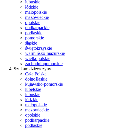
lubuskie
łódzkie
małopolskie
mazowieckie
opolskie
podkarpackie
podlaskie
pomorskie
śląskie
świętokrzyskie
warmińsko-mazurskie
wielkopolskie
zachodniopomorskie
Szukam dziewczyny
Cała Polska
dolnośląskie
kujawsko-pomorskie
lubelskie
lubuskie
łódzkie
małopolskie
mazowieckie
opolskie
podkarpackie
podlaskie