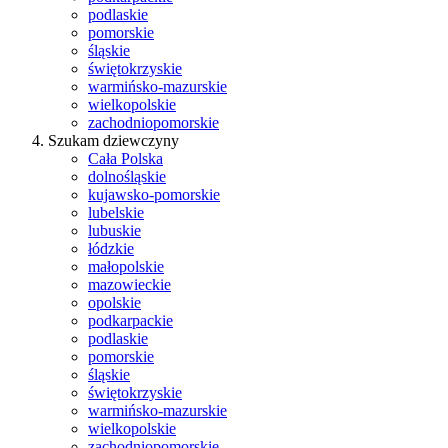
podlaskie
pomorskie
śląskie
świętokrzyskie
warmińsko-mazurskie
wielkopolskie
zachodniopomorskie
Szukam dziewczyny
Cała Polska
dolnośląskie
kujawsko-pomorskie
lubelskie
lubuskie
łódzkie
małopolskie
mazowieckie
opolskie
podkarpackie
podlaskie
pomorskie
śląskie
świętokrzyskie
warmińsko-mazurskie
wielkopolskie
zachodniopomorskie