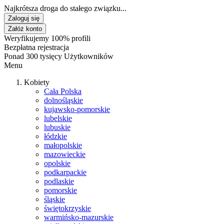
Najkrótsza droga do stałego związku...
Zaloguj się
Załóż konto
Weryfikujemy 100% profili
Bezpłatna rejestracja
Ponad 300 tysięcy Użytkowników
Menu
Kobiety
Cała Polska
dolnośląskie
kujawsko-pomorskie
lubelskie
lubuskie
łódzkie
małopolskie
mazowieckie
opolskie
podkarpackie
podlaskie
pomorskie
śląskie
świętokrzyskie
warmińsko-mazurskie