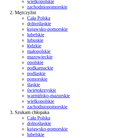
wielkopolskie
zachodniopomorskie
Mężczyźni
Cała Polska
dolnośląskie
kujawsko-pomorskie
lubelskie
lubuskie
łódzkie
małopolskie
mazowieckie
opolskie
podkarpackie
podlaskie
pomorskie
śląskie
świętokrzyskie
warmińsko-mazurskie
wielkopolskie
zachodniopomorskie
Szukam chłopaka
Cała Polska
dolnośląskie
kujawsko-pomorskie
lubelskie