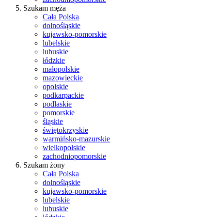
Szukam męża
Cała Polska
dolnośląskie
kujawsko-pomorskie
lubelskie
lubuskie
łódzkie
małopolskie
mazowieckie
opolskie
podkarpackie
podlaskie
pomorskie
śląskie
świętokrzyskie
warmińsko-mazurskie
wielkopolskie
zachodniopomorskie
Szukam żony
Cała Polska
dolnośląskie
kujawsko-pomorskie
lubelskie
lubuskie