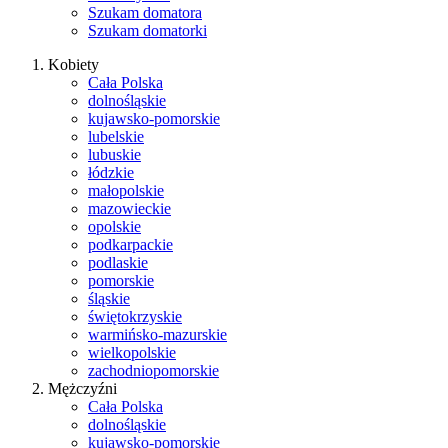
Szukam domatora
Szukam domatorki
Kobiety
Cała Polska
dolnośląskie
kujawsko-pomorskie
lubelskie
lubuskie
łódzkie
małopolskie
mazowieckie
opolskie
podkarpackie
podlaskie
pomorskie
śląskie
świętokrzyskie
warmińsko-mazurskie
wielkopolskie
zachodniopomorskie
Mężczyźni
Cała Polska
dolnośląskie
kujawsko-pomorskie