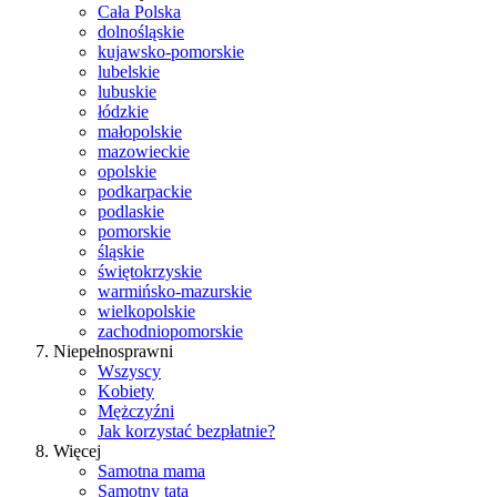
Cała Polska
dolnośląskie
kujawsko-pomorskie
lubelskie
lubuskie
łódzkie
małopolskie
mazowieckie
opolskie
podkarpackie
podlaskie
pomorskie
śląskie
świętokrzyskie
warmińsko-mazurskie
wielkopolskie
zachodniopomorskie
Niepełnosprawni
Wszyscy
Kobiety
Mężczyźni
Jak korzystać bezpłatnie?
Więcej
Samotna mama
Samotny tata