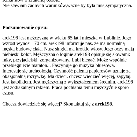
Nie stawiam żadnych warunków,ważne by była miła,sympatyczna.
Podsumowanie opisu:
arek198 jest mężczyzną w wieku 65 lat i mieszka w Lublinie. Jego
wzrost wynosi 170 cm. arek198 informuje nas, że ma normalną
męską budowę ciała. Nasz singiel ma krótkie włosy. Jego oczy mają
niebieski kolor. Mężczyzna o loginie arek198 opisuje się słowami:
miły, przyjacielski, zorganizowany. Lubi biegać. Może wspólnie
przebiegniecie maraton... Fascynuje go muzyka bluesowa.
Interesuje się archeologią. Czynność palenia papierosów uznaje za
okazjonalną rozrywkę. Ma dzieci, chcesz wiedzieć więcej, zapytaj.
Jest katolikiem. Jest mężczyzną z wykształceniem średnim. arek198
jest zodiakalnym rakiem. Praca pochłania temu mężczyźnie sporo
czasu.
Chcesz dowiedzieć się więcej? Skontaktuj się z
arek198
.