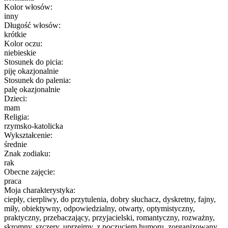
Kolor włosów:
inny
Długość włosów:
krótkie
Kolor oczu:
niebieskie
Stosunek do picia:
piję okazjonalnie
Stosunek do palenia:
palę okazjonalnie
Dzieci:
mam
Religia:
rzymsko-katolicka
Wykształcenie:
średnie
Znak zodiaku:
rak
Obecne zajęcie:
praca
Moja charakterystyka:
ciepły, cierpliwy, do przytulenia, dobry słuchacz, dyskretny, fajny,
miły, obiektywny, odpowiedzialny, otwarty, optymistyczny,
praktyczny, przebaczający, przyjacielski, romantyczny, rozważny,
skromny, szczery, uprzejmy, z poczuciem humoru, zorganizowany