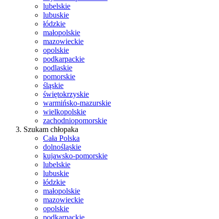
lubelskie
lubuskie
łódzkie
małopolskie
mazowieckie
opolskie
podkarpackie
podlaskie
pomorskie
śląskie
świętokrzyskie
warmińsko-mazurskie
wielkopolskie
zachodniopomorskie
Szukam chłopaka
Cała Polska
dolnośląskie
kujawsko-pomorskie
lubelskie
lubuskie
łódzkie
małopolskie
mazowieckie
opolskie
podkarpackie