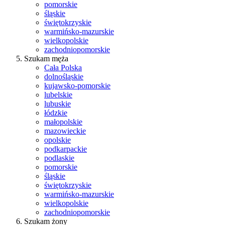
pomorskie
śląskie
świętokrzyskie
warmińsko-mazurskie
wielkopolskie
zachodniopomorskie
Szukam męża
Cała Polska
dolnośląskie
kujawsko-pomorskie
lubelskie
lubuskie
łódzkie
małopolskie
mazowieckie
opolskie
podkarpackie
podlaskie
pomorskie
śląskie
świętokrzyskie
warmińsko-mazurskie
wielkopolskie
zachodniopomorskie
Szukam żony