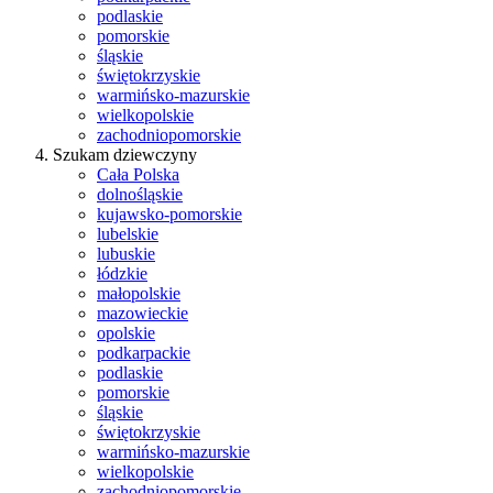
podlaskie
pomorskie
śląskie
świętokrzyskie
warmińsko-mazurskie
wielkopolskie
zachodniopomorskie
Szukam dziewczyny
Cała Polska
dolnośląskie
kujawsko-pomorskie
lubelskie
lubuskie
łódzkie
małopolskie
mazowieckie
opolskie
podkarpackie
podlaskie
pomorskie
śląskie
świętokrzyskie
warmińsko-mazurskie
wielkopolskie
zachodniopomorskie