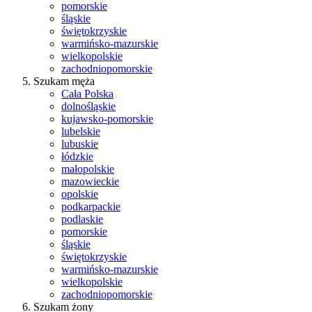
pomorskie
śląskie
świętokrzyskie
warmińsko-mazurskie
wielkopolskie
zachodniopomorskie
Szukam męża
Cała Polska
dolnośląskie
kujawsko-pomorskie
lubelskie
lubuskie
łódzkie
małopolskie
mazowieckie
opolskie
podkarpackie
podlaskie
pomorskie
śląskie
świętokrzyskie
warmińsko-mazurskie
wielkopolskie
zachodniopomorskie
Szukam żony