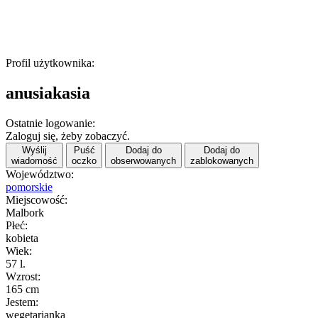
Profil użytkownika:
anusiakasia
Ostatnie logowanie:
Zaloguj się, żeby zobaczyć.
Wyślij
Puść
Dodaj do
Dodaj do
wiadomość
oczko
obserwowanych
zablokowanych
Województwo:
pomorskie
Miejscowość:
Malbork
Płeć:
kobieta
Wiek:
57 l.
Wzrost:
165 cm
Jestem:
wegetarianką