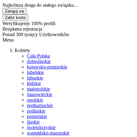
Najkrótsza droga do stałego związku...
Zaloguj się
Załóż konto
Weryfikujemy 100% profili
Bezpłatna rejestracja
Ponad 300 tysięcy Użytkowników
Menu
Kobiety
Cała Polska
dolnośląskie
kujawsko-pomorskie
lubelskie
lubuskie
łódzkie
małopolskie
mazowieckie
opolskie
podkarpackie
podlaskie
pomorskie
śląskie
świętokrzyskie
warmińsko-mazurskie