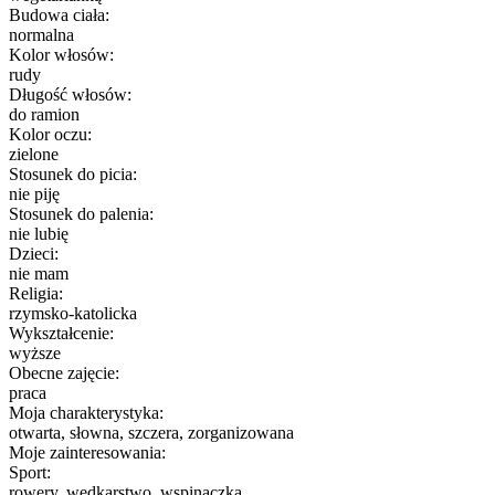
Budowa ciała:
normalna
Kolor włosów:
rudy
Długość włosów:
do ramion
Kolor oczu:
zielone
Stosunek do picia:
nie piję
Stosunek do palenia:
nie lubię
Dzieci:
nie mam
Religia:
rzymsko-katolicka
Wykształcenie:
wyższe
Obecne zajęcie:
praca
Moja charakterystyka:
otwarta, słowna, szczera, zorganizowana
Moje zainteresowania:
Sport:
rowery, wędkarstwo, wspinaczka