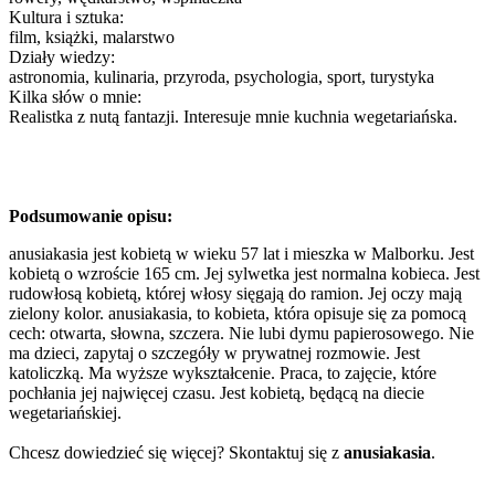
Kultura i sztuka:
film, książki, malarstwo
Działy wiedzy:
astronomia, kulinaria, przyroda, psychologia, sport, turystyka
Kilka słów o mnie:
Realistka z nutą fantazji. Interesuje mnie kuchnia wegetariańska.
Podsumowanie opisu:
anusiakasia jest kobietą w wieku 57 lat i mieszka w Malborku. Jest
kobietą o wzroście 165 cm. Jej sylwetka jest normalna kobieca. Jest
rudowłosą kobietą, której włosy sięgają do ramion. Jej oczy mają
zielony kolor. anusiakasia, to kobieta, która opisuje się za pomocą
cech: otwarta, słowna, szczera. Nie lubi dymu papierosowego. Nie
ma dzieci, zapytaj o szczegóły w prywatnej rozmowie. Jest
katoliczką. Ma wyższe wykształcenie. Praca, to zajęcie, które
pochłania jej najwięcej czasu. Jest kobietą, będącą na diecie
wegetariańskiej.
Chcesz dowiedzieć się więcej? Skontaktuj się z
anusiakasia
.