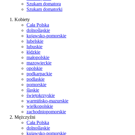
Szukam domatora
Szukam domatorki
Kobiety
Cała Polska
dolnośląskie
kujawsko-pomorskie
lubelskie
lubuskie
łódzkie
małopolskie
mazowieckie
opolskie
podkarpackie
podlaskie
pomorskie
śląskie
świętokrzyskie
warmińsko-mazurskie
wielkopolskie
zachodniopomorskie
Mężczyźni
Cała Polska
dolnośląskie
kujawsko-pomorskie