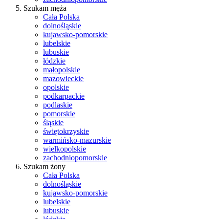
Szukam męża
Cała Polska
dolnośląskie
kujawsko-pomorskie
lubelskie
lubuskie
łódzkie
małopolskie
mazowieckie
opolskie
podkarpackie
podlaskie
pomorskie
śląskie
świętokrzyskie
warmińsko-mazurskie
wielkopolskie
zachodniopomorskie
Szukam żony
Cała Polska
dolnośląskie
kujawsko-pomorskie
lubelskie
lubuskie