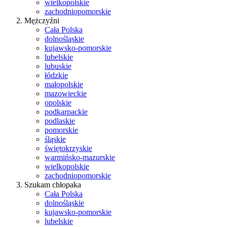
wielkopolskie
zachodniopomorskie
Mężczyźni
Cała Polska
dolnośląskie
kujawsko-pomorskie
lubelskie
lubuskie
łódzkie
małopolskie
mazowieckie
opolskie
podkarpackie
podlaskie
pomorskie
śląskie
świętokrzyskie
warmińsko-mazurskie
wielkopolskie
zachodniopomorskie
Szukam chłopaka
Cała Polska
dolnośląskie
kujawsko-pomorskie
lubelskie