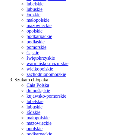
lubelskie
lubuskie
łódzkie
małopolskie
mazowieckie
opolskie
podkarpackie
podlaskie
pomorskie
śląskie
świętokrzyskie
warmińsko-mazurskie
wielkopolskie
zachodniopomorskie
Szukam chłopaka
Cała Polska
dolnośląskie
kujawsko-pomorskie
lubelskie
lubuskie
łódzkie
małopolskie
mazowieckie
opolskie
podkarpackie