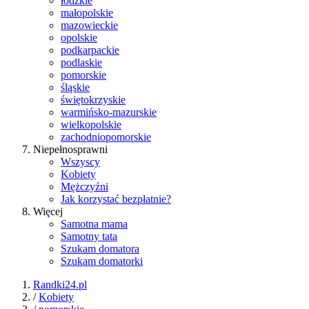
łódzkie
małopolskie
mazowieckie
opolskie
podkarpackie
podlaskie
pomorskie
śląskie
świętokrzyskie
warmińsko-mazurskie
wielkopolskie
zachodniopomorskie
Niepełnosprawni
Wszyscy
Kobiety
Mężczyźni
Jak korzystać bezpłatnie?
Więcej
Samotna mama
Samotny tata
Szukam domatora
Szukam domatorki
Randki24.pl
/
Kobiety