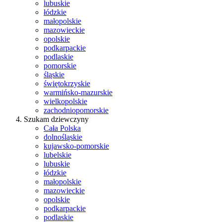
lubuskie
łódzkie
małopolskie
mazowieckie
opolskie
podkarpackie
podlaskie
pomorskie
śląskie
świętokrzyskie
warmińsko-mazurskie
wielkopolskie
zachodniopomorskie
Szukam dziewczyny
Cała Polska
dolnośląskie
kujawsko-pomorskie
lubelskie
lubuskie
łódzkie
małopolskie
mazowieckie
opolskie
podkarpackie
podlaskie