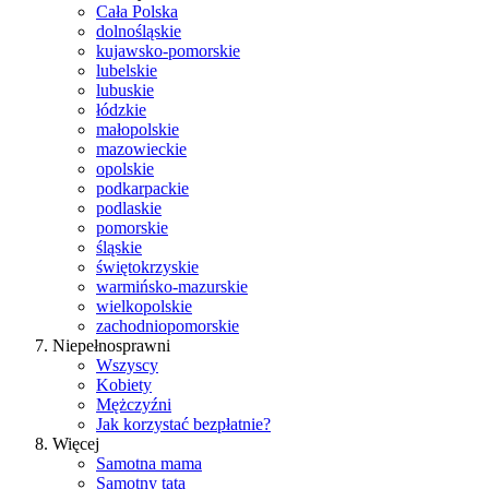
Cała Polska
dolnośląskie
kujawsko-pomorskie
lubelskie
lubuskie
łódzkie
małopolskie
mazowieckie
opolskie
podkarpackie
podlaskie
pomorskie
śląskie
świętokrzyskie
warmińsko-mazurskie
wielkopolskie
zachodniopomorskie
Niepełnosprawni
Wszyscy
Kobiety
Mężczyźni
Jak korzystać bezpłatnie?
Więcej
Samotna mama
Samotny tata