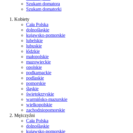
Szukam domatora
Szukam domatorki
Kobiety
Cała Polska
dolnośląskie
kujawsko-pomorskie
lubelskie
lubuskie
łódzkie
małopolskie
mazowieckie
opolskie
podkarpackie
podlaskie
pomorskie
śląskie
świętokrzyskie
warmińsko-mazurskie
wielkopolskie
zachodniopomorskie
Mężczyźni
Cała Polska
dolnośląskie
kujawsko-pomorskie