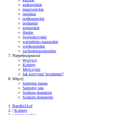
łódzkie
małopolskie
mazowieckie
opolskie
podkarpackie
podlaskie
pomorskie
śląskie
świętokrzyskie
warmińsko-mazurskie
wielkopolskie
zachodniopomorskie
Niepełnosprawni
Wszyscy
Kobiety
Mężczyźni
Jak korzystać bezpłatnie?
Więcej
Samotna mama
Samotny tata
Szukam domatora
Szukam domatorki
Randki24.pl
/
Kobiety