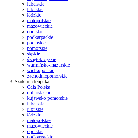
lubelskie
lubuskie
łódzkie
małopolskie
mazowieckie
opolskie
podkarpackie
podlaskie
pomorskie
śląskie
świętokrzyskie
warmińsko-mazurskie
wielkopolskie
zachodniopomorskie
Szukam chłopaka
Cała Polska
dolnośląskie
kujawsko-pomorskie
lubelskie
lubuskie
łódzkie
małopolskie
mazowieckie
opolskie
podkarpackie