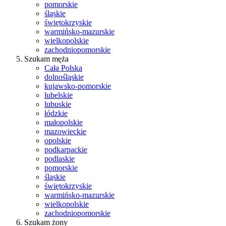
pomorskie
śląskie
świętokrzyskie
warmińsko-mazurskie
wielkopolskie
zachodniopomorskie
Szukam męża
Cała Polska
dolnośląskie
kujawsko-pomorskie
lubelskie
lubuskie
łódzkie
małopolskie
mazowieckie
opolskie
podkarpackie
podlaskie
pomorskie
śląskie
świętokrzyskie
warmińsko-mazurskie
wielkopolskie
zachodniopomorskie
Szukam żony