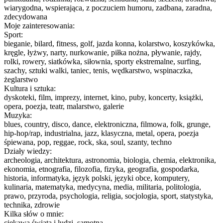
wiarygodna, wspierająca, z poczuciem humoru, zadbana, zaradna,
zdecydowana
Moje zainteresowania:
Sport:
bieganie, bilard, fitness, golf, jazda konna, kolarstwo, koszykówka,
kręgle, łyżwy, narty, nurkowanie, piłka nożna, pływanie, rajdy,
rolki, rowery, siatkówka, siłownia, sporty ekstremalne, surfing,
szachy, sztuki walki, taniec, tenis, wędkarstwo, wspinaczka,
żeglarstwo
Kultura i sztuka:
dyskoteki, film, imprezy, internet, kino, puby, koncerty, książki,
opera, poezja, teatr, malarstwo, galerie
Muzyka:
blues, country, disco, dance, elektroniczna, filmowa, folk, grunge,
hip-hop/rap, industrialna, jazz, klasyczna, metal, opera, poezja
śpiewana, pop, reggae, rock, ska, soul, szanty, techno
Działy wiedzy:
archeologia, architektura, astronomia, biologia, chemia, elektronika,
ekonomia, etnografia, filozofia, fizyka, geografia, gospodarka,
historia, informatyka, język polski, języki obce, komputery,
kulinaria, matematyka, medycyna, media, militaria, politologia,
prawo, przyroda, psychologia, religia, socjologia, sport, statystyka,
technika, zdrowie
Kilka słów o mnie:
ciekawa świata i ludzi ,samotna