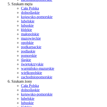
Szukam męża
Cała Polska
dolnośląskie
kujawsko-pomorskie
lubelskie
lubuskie
łódzkie
małopolskie
mazowieckie
opolskie
podkarpackie
podlaskie
pomorskie
śląskie
świętokrzyskie
warmińsko-mazurskie
wielkopolskie
zachodniopomorskie
Szukam żony
Cała Polska
dolnośląskie
kujawsko-pomorskie
lubelskie
lubuskie