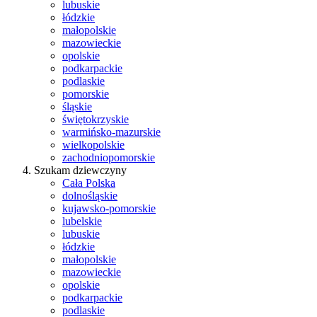
lubuskie
łódzkie
małopolskie
mazowieckie
opolskie
podkarpackie
podlaskie
pomorskie
śląskie
świętokrzyskie
warmińsko-mazurskie
wielkopolskie
zachodniopomorskie
Szukam dziewczyny
Cała Polska
dolnośląskie
kujawsko-pomorskie
lubelskie
lubuskie
łódzkie
małopolskie
mazowieckie
opolskie
podkarpackie
podlaskie