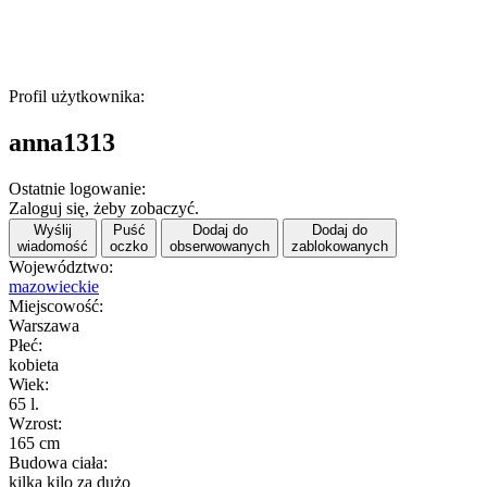
Profil użytkownika:
anna1313
Ostatnie logowanie:
Zaloguj się, żeby zobaczyć.
Wyślij
Puść
Dodaj do
Dodaj do
wiadomość
oczko
obserwowanych
zablokowanych
Województwo:
mazowieckie
Miejscowość:
Warszawa
Płeć:
kobieta
Wiek:
65 l.
Wzrost:
165 cm
Budowa ciała:
kilka kilo za dużo