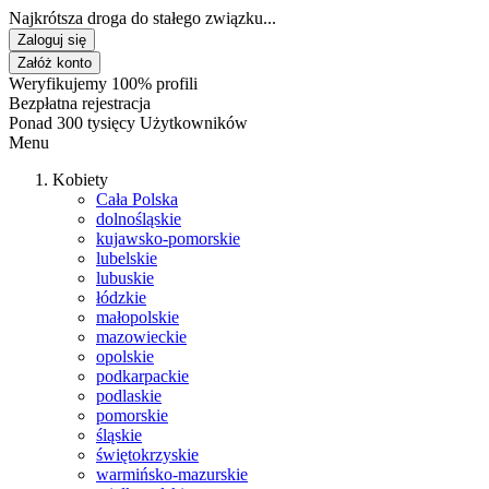
Najkrótsza droga do stałego związku...
Zaloguj się
Załóż konto
Weryfikujemy 100% profili
Bezpłatna rejestracja
Ponad 300 tysięcy Użytkowników
Menu
Kobiety
Cała Polska
dolnośląskie
kujawsko-pomorskie
lubelskie
lubuskie
łódzkie
małopolskie
mazowieckie
opolskie
podkarpackie
podlaskie
pomorskie
śląskie
świętokrzyskie
warmińsko-mazurskie