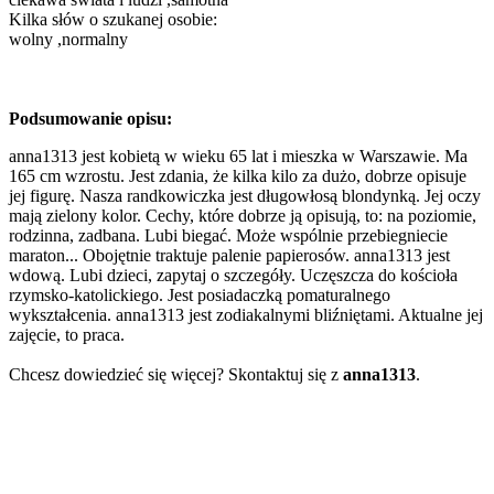
Kilka słów o szukanej osobie:
wolny ,normalny
Podsumowanie opisu:
anna1313 jest kobietą w wieku 65 lat i mieszka w Warszawie. Ma
165 cm wzrostu. Jest zdania, że kilka kilo za dużo, dobrze opisuje
jej figurę. Nasza randkowiczka jest długowłosą blondynką. Jej oczy
mają zielony kolor. Cechy, które dobrze ją opisują, to: na poziomie,
rodzinna, zadbana. Lubi biegać. Może wspólnie przebiegniecie
maraton... Obojętnie traktuje palenie papierosów. anna1313 jest
wdową. Lubi dzieci, zapytaj o szczegóły. Uczęszcza do kościoła
rzymsko-katolickiego. Jest posiadaczką pomaturalnego
wykształcenia. anna1313 jest zodiakalnymi bliźniętami. Aktualne jej
zajęcie, to praca.
Chcesz dowiedzieć się więcej? Skontaktuj się z
anna1313
.