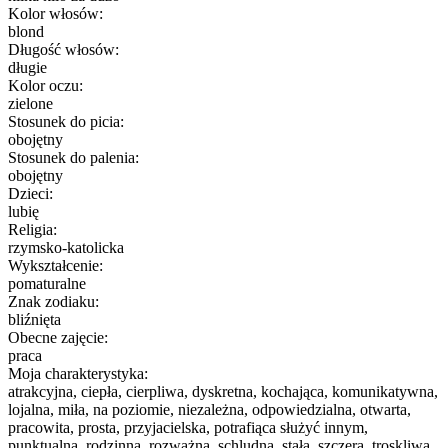
Kolor włosów:
blond
Długość włosów:
długie
Kolor oczu:
zielone
Stosunek do picia:
obojętny
Stosunek do palenia:
obojętny
Dzieci:
lubię
Religia:
rzymsko-katolicka
Wykształcenie:
pomaturalne
Znak zodiaku:
bliźnięta
Obecne zajęcie:
praca
Moja charakterystyka:
atrakcyjna, ciepła, cierpliwa, dyskretna, kochająca, komunikatywna,
lojalna, miła, na poziomie, niezależna, odpowiedzialna, otwarta,
pracowita, prosta, przyjacielska, potrafiąca służyć innym,
punktualna, rodzinna, rozważna, schludna, stała, szczera, troskliwa,