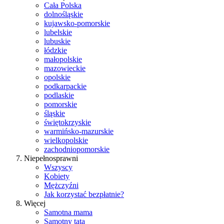
Cała Polska
dolnośląskie
kujawsko-pomorskie
lubelskie
lubuskie
łódzkie
małopolskie
mazowieckie
opolskie
podkarpackie
podlaskie
pomorskie
śląskie
świętokrzyskie
warmińsko-mazurskie
wielkopolskie
zachodniopomorskie
Niepełnosprawni
Wszyscy
Kobiety
Mężczyźni
Jak korzystać bezpłatnie?
Więcej
Samotna mama
Samotny tata