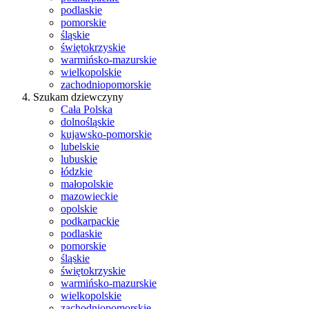
podlaskie
pomorskie
śląskie
świętokrzyskie
warmińsko-mazurskie
wielkopolskie
zachodniopomorskie
Szukam dziewczyny
Cała Polska
dolnośląskie
kujawsko-pomorskie
lubelskie
lubuskie
łódzkie
małopolskie
mazowieckie
opolskie
podkarpackie
podlaskie
pomorskie
śląskie
świętokrzyskie
warmińsko-mazurskie
wielkopolskie
zachodniopomorskie