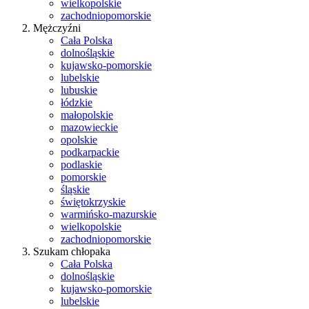
wielkopolskie
zachodniopomorskie
Mężczyźni
Cała Polska
dolnośląskie
kujawsko-pomorskie
lubelskie
lubuskie
łódzkie
małopolskie
mazowieckie
opolskie
podkarpackie
podlaskie
pomorskie
śląskie
świętokrzyskie
warmińsko-mazurskie
wielkopolskie
zachodniopomorskie
Szukam chłopaka
Cała Polska
dolnośląskie
kujawsko-pomorskie
lubelskie