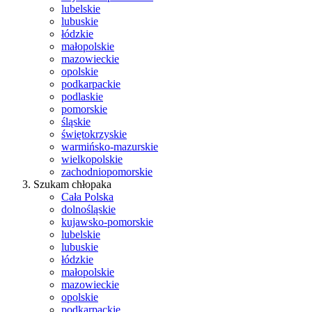
lubelskie
lubuskie
łódzkie
małopolskie
mazowieckie
opolskie
podkarpackie
podlaskie
pomorskie
śląskie
świętokrzyskie
warmińsko-mazurskie
wielkopolskie
zachodniopomorskie
Szukam chłopaka
Cała Polska
dolnośląskie
kujawsko-pomorskie
lubelskie
lubuskie
łódzkie
małopolskie
mazowieckie
opolskie
podkarpackie