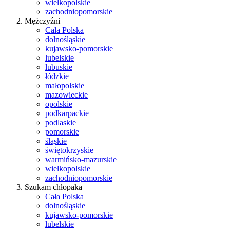
wielkopolskie
zachodniopomorskie
Mężczyźni
Cała Polska
dolnośląskie
kujawsko-pomorskie
lubelskie
lubuskie
łódzkie
małopolskie
mazowieckie
opolskie
podkarpackie
podlaskie
pomorskie
śląskie
świętokrzyskie
warmińsko-mazurskie
wielkopolskie
zachodniopomorskie
Szukam chłopaka
Cała Polska
dolnośląskie
kujawsko-pomorskie
lubelskie