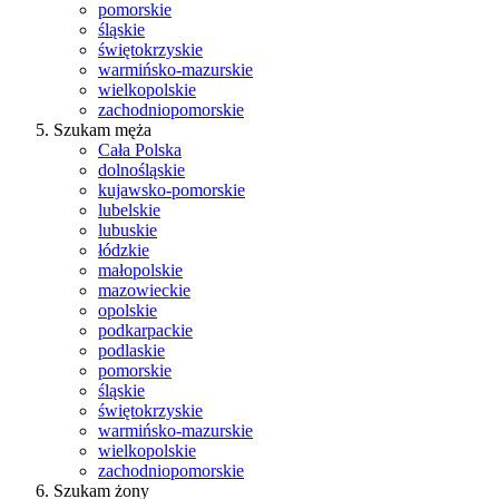
pomorskie
śląskie
świętokrzyskie
warmińsko-mazurskie
wielkopolskie
zachodniopomorskie
Szukam męża
Cała Polska
dolnośląskie
kujawsko-pomorskie
lubelskie
lubuskie
łódzkie
małopolskie
mazowieckie
opolskie
podkarpackie
podlaskie
pomorskie
śląskie
świętokrzyskie
warmińsko-mazurskie
wielkopolskie
zachodniopomorskie
Szukam żony