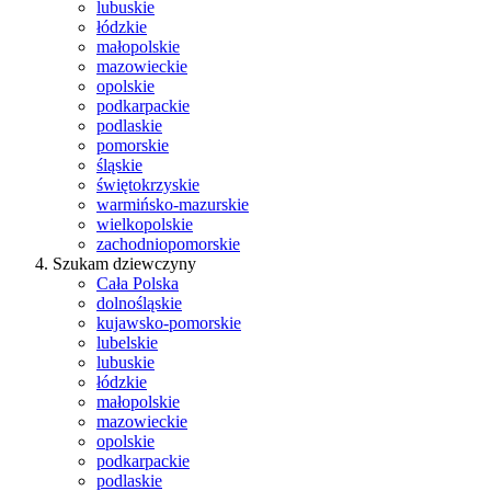
lubuskie
łódzkie
małopolskie
mazowieckie
opolskie
podkarpackie
podlaskie
pomorskie
śląskie
świętokrzyskie
warmińsko-mazurskie
wielkopolskie
zachodniopomorskie
Szukam dziewczyny
Cała Polska
dolnośląskie
kujawsko-pomorskie
lubelskie
lubuskie
łódzkie
małopolskie
mazowieckie
opolskie
podkarpackie
podlaskie