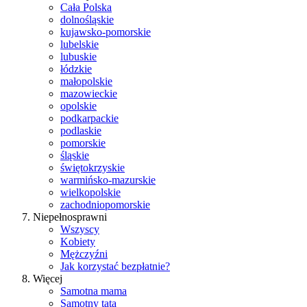
Cała Polska
dolnośląskie
kujawsko-pomorskie
lubelskie
lubuskie
łódzkie
małopolskie
mazowieckie
opolskie
podkarpackie
podlaskie
pomorskie
śląskie
świętokrzyskie
warmińsko-mazurskie
wielkopolskie
zachodniopomorskie
Niepełnosprawni
Wszyscy
Kobiety
Mężczyźni
Jak korzystać bezpłatnie?
Więcej
Samotna mama
Samotny tata