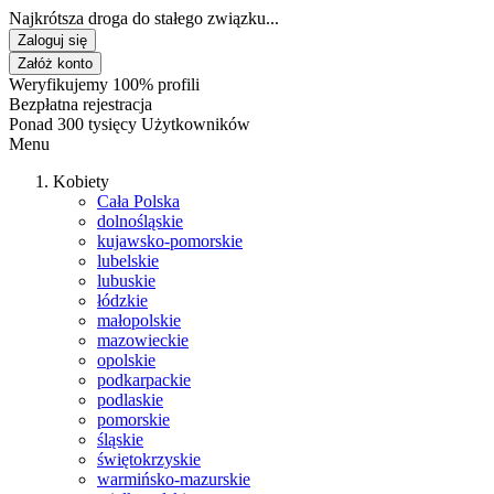
Najkrótsza droga do stałego związku...
Zaloguj się
Załóż konto
Weryfikujemy 100% profili
Bezpłatna rejestracja
Ponad 300 tysięcy Użytkowników
Menu
Kobiety
Cała Polska
dolnośląskie
kujawsko-pomorskie
lubelskie
lubuskie
łódzkie
małopolskie
mazowieckie
opolskie
podkarpackie
podlaskie
pomorskie
śląskie
świętokrzyskie
warmińsko-mazurskie