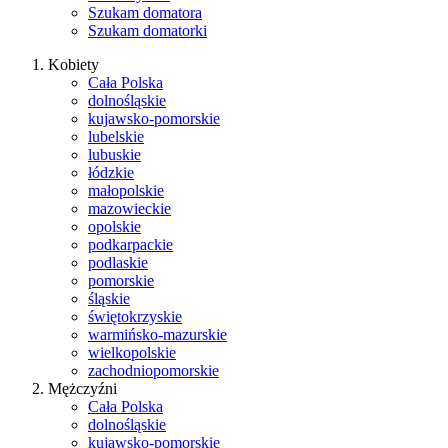
Szukam domatora
Szukam domatorki
Kobiety
Cała Polska
dolnośląskie
kujawsko-pomorskie
lubelskie
lubuskie
łódzkie
małopolskie
mazowieckie
opolskie
podkarpackie
podlaskie
pomorskie
śląskie
świętokrzyskie
warmińsko-mazurskie
wielkopolskie
zachodniopomorskie
Mężczyźni
Cała Polska
dolnośląskie
kujawsko-pomorskie