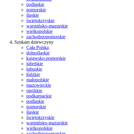
podlaskie
pomorskie
śląskie
świętokrzyskie
warmińsko-mazurskie
wielkopolskie
zachodniopomorskie
Szukam dziewczyny
Cała Polska
dolnośląskie
kujawsko-pomorskie
lubelskie
lubuskie
łódzkie
małopolskie
mazowieckie
opolskie
podkarpackie
podlaskie
pomorskie
śląskie
świętokrzyskie
warmińsko-mazurskie
wielkopolskie
zachodniopomorskie