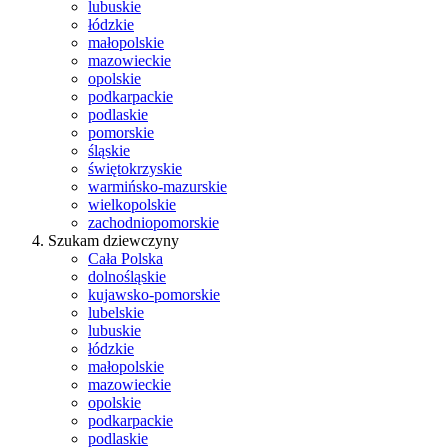
lubuskie
łódzkie
małopolskie
mazowieckie
opolskie
podkarpackie
podlaskie
pomorskie
śląskie
świętokrzyskie
warmińsko-mazurskie
wielkopolskie
zachodniopomorskie
Szukam dziewczyny
Cała Polska
dolnośląskie
kujawsko-pomorskie
lubelskie
lubuskie
łódzkie
małopolskie
mazowieckie
opolskie
podkarpackie
podlaskie