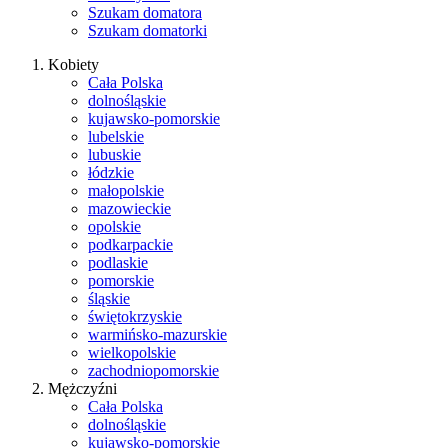
Szukam domatora
Szukam domatorki
Kobiety
Cała Polska
dolnośląskie
kujawsko-pomorskie
lubelskie
lubuskie
łódzkie
małopolskie
mazowieckie
opolskie
podkarpackie
podlaskie
pomorskie
śląskie
świętokrzyskie
warmińsko-mazurskie
wielkopolskie
zachodniopomorskie
Mężczyźni
Cała Polska
dolnośląskie
kujawsko-pomorskie