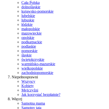
Cała Polska
dolnośląskie
kujawsko-pomorskie
lubelskie
lubuskie
łódzkie
małopolskie
mazowieckie
opolskie
podkarpackie
podlaskie
pomorskie
śląskie
świętokrzyskie
warmińsko-mazurskie
wielkopolskie
zachodniopomorskie
Niepełnosprawni
Wszyscy
Kobiety
Mężczyźni
Jak korzystać bezpłatnie?
Więcej
Samotna mama
Samotny tata