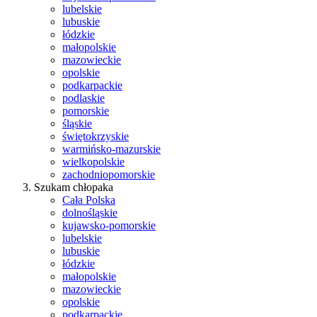
lubelskie
lubuskie
łódzkie
małopolskie
mazowieckie
opolskie
podkarpackie
podlaskie
pomorskie
śląskie
świętokrzyskie
warmińsko-mazurskie
wielkopolskie
zachodniopomorskie
Szukam chłopaka
Cała Polska
dolnośląskie
kujawsko-pomorskie
lubelskie
lubuskie
łódzkie
małopolskie
mazowieckie
opolskie
podkarpackie