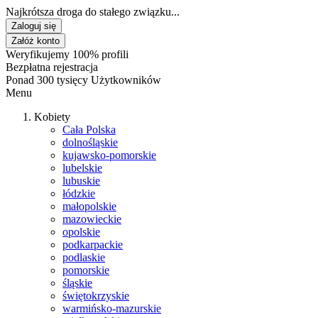
Najkrótsza droga do stałego związku...
Zaloguj się
Załóż konto
Weryfikujemy 100% profili
Bezpłatna rejestracja
Ponad 300 tysięcy Użytkowników
Menu
Kobiety
Cała Polska
dolnośląskie
kujawsko-pomorskie
lubelskie
lubuskie
łódzkie
małopolskie
mazowieckie
opolskie
podkarpackie
podlaskie
pomorskie
śląskie
świętokrzyskie
warmińsko-mazurskie