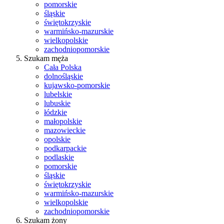
pomorskie
śląskie
świętokrzyskie
warmińsko-mazurskie
wielkopolskie
zachodniopomorskie
Szukam męża
Cała Polska
dolnośląskie
kujawsko-pomorskie
lubelskie
lubuskie
łódzkie
małopolskie
mazowieckie
opolskie
podkarpackie
podlaskie
pomorskie
śląskie
świętokrzyskie
warmińsko-mazurskie
wielkopolskie
zachodniopomorskie
Szukam żony