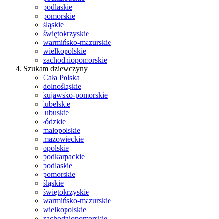
podlaskie
pomorskie
śląskie
świętokrzyskie
warmińsko-mazurskie
wielkopolskie
zachodniopomorskie
Szukam dziewczyny
Cała Polska
dolnośląskie
kujawsko-pomorskie
lubelskie
lubuskie
łódzkie
małopolskie
mazowieckie
opolskie
podkarpackie
podlaskie
pomorskie
śląskie
świętokrzyskie
warmińsko-mazurskie
wielkopolskie
zachodniopomorskie