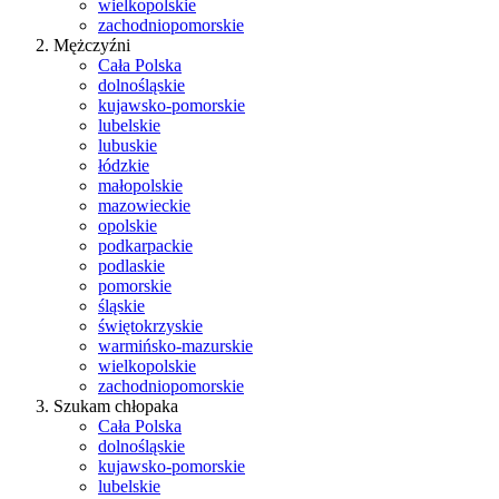
wielkopolskie
zachodniopomorskie
Mężczyźni
Cała Polska
dolnośląskie
kujawsko-pomorskie
lubelskie
lubuskie
łódzkie
małopolskie
mazowieckie
opolskie
podkarpackie
podlaskie
pomorskie
śląskie
świętokrzyskie
warmińsko-mazurskie
wielkopolskie
zachodniopomorskie
Szukam chłopaka
Cała Polska
dolnośląskie
kujawsko-pomorskie
lubelskie