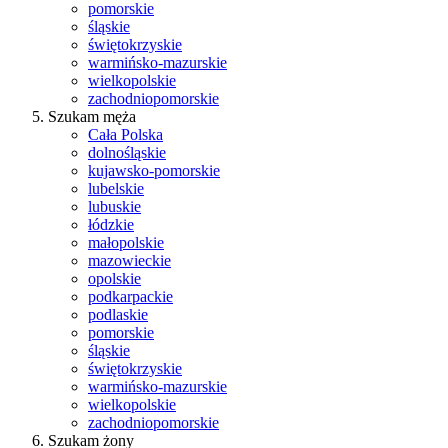
pomorskie
śląskie
świętokrzyskie
warmińsko-mazurskie
wielkopolskie
zachodniopomorskie
Szukam męża
Cała Polska
dolnośląskie
kujawsko-pomorskie
lubelskie
lubuskie
łódzkie
małopolskie
mazowieckie
opolskie
podkarpackie
podlaskie
pomorskie
śląskie
świętokrzyskie
warmińsko-mazurskie
wielkopolskie
zachodniopomorskie
Szukam żony