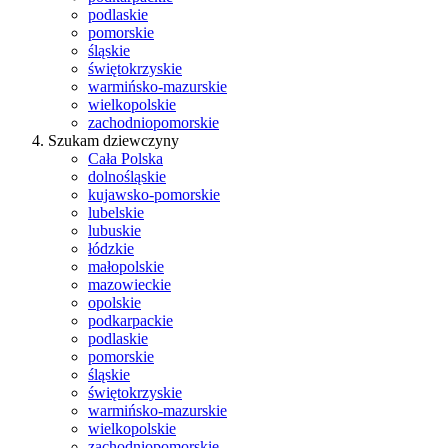
podlaskie
pomorskie
śląskie
świętokrzyskie
warmińsko-mazurskie
wielkopolskie
zachodniopomorskie
Szukam dziewczyny
Cała Polska
dolnośląskie
kujawsko-pomorskie
lubelskie
lubuskie
łódzkie
małopolskie
mazowieckie
opolskie
podkarpackie
podlaskie
pomorskie
śląskie
świętokrzyskie
warmińsko-mazurskie
wielkopolskie
zachodniopomorskie