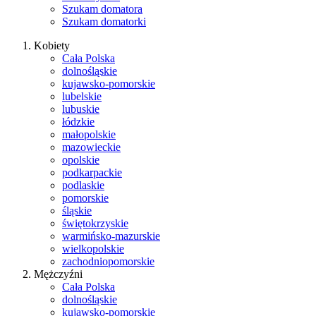
Szukam domatora
Szukam domatorki
Kobiety
Cała Polska
dolnośląskie
kujawsko-pomorskie
lubelskie
lubuskie
łódzkie
małopolskie
mazowieckie
opolskie
podkarpackie
podlaskie
pomorskie
śląskie
świętokrzyskie
warmińsko-mazurskie
wielkopolskie
zachodniopomorskie
Mężczyźni
Cała Polska
dolnośląskie
kujawsko-pomorskie