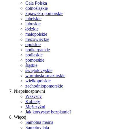
Cała Polska
dolnośląskie
kujawsko-pomorskie
lubelskie
lubuskie
łódzkie
małopolskie
mazowieckie
opolskie
podkarpackie
podlaskie
pomorskie
śląskie
świętokrzyskie
warmińsko-mazurskie
wielkopolskie
zachodniopomorskie
Niepełnosprawni
Wszyscy
Kobiety
Mężczyźni
Jak korzystać bezpłatnie?
Więcej
Samotna mama
Samotny tata