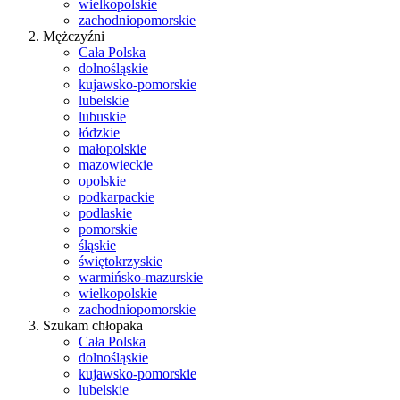
wielkopolskie
zachodniopomorskie
Mężczyźni
Cała Polska
dolnośląskie
kujawsko-pomorskie
lubelskie
lubuskie
łódzkie
małopolskie
mazowieckie
opolskie
podkarpackie
podlaskie
pomorskie
śląskie
świętokrzyskie
warmińsko-mazurskie
wielkopolskie
zachodniopomorskie
Szukam chłopaka
Cała Polska
dolnośląskie
kujawsko-pomorskie
lubelskie