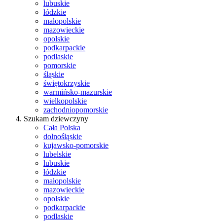
lubuskie
łódzkie
małopolskie
mazowieckie
opolskie
podkarpackie
podlaskie
pomorskie
śląskie
świętokrzyskie
warmińsko-mazurskie
wielkopolskie
zachodniopomorskie
Szukam dziewczyny
Cała Polska
dolnośląskie
kujawsko-pomorskie
lubelskie
lubuskie
łódzkie
małopolskie
mazowieckie
opolskie
podkarpackie
podlaskie