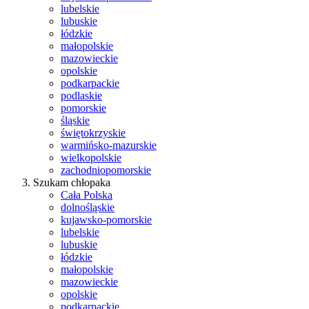
lubelskie
lubuskie
łódzkie
małopolskie
mazowieckie
opolskie
podkarpackie
podlaskie
pomorskie
śląskie
świętokrzyskie
warmińsko-mazurskie
wielkopolskie
zachodniopomorskie
Szukam chłopaka
Cała Polska
dolnośląskie
kujawsko-pomorskie
lubelskie
lubuskie
łódzkie
małopolskie
mazowieckie
opolskie
podkarpackie