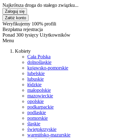
Najkrótsza droga do stałego związku...
Zaloguj się
Załóż konto
Weryfikujemy 100% profili
Bezpłatna rejestracja
Ponad 300 tysięcy Użytkowników
Menu
Kobiety
Cała Polska
dolnośląskie
kujawsko-pomorskie
lubelskie
lubuskie
łódzkie
małopolskie
mazowieckie
opolskie
podkarpackie
podlaskie
pomorskie
śląskie
świętokrzyskie
warmińsko-mazurskie