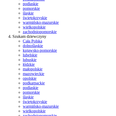
podlaskie
pomorskie
śląskie
świętokrzyskie
warmińsko-mazurskie
wielkopolskie
zachodniopomorskie
Szukam dziewczyny
Cała Polska
dolnośląskie
kujawsko-pomorskie
lubelskie
lubuskie
łódzkie
małopolskie
mazowieckie
opolskie
podkarpackie
podlaskie
pomorskie
śląskie
świętokrzyskie
warmińsko-mazurskie
wielkopolskie
zachodniopomorskie