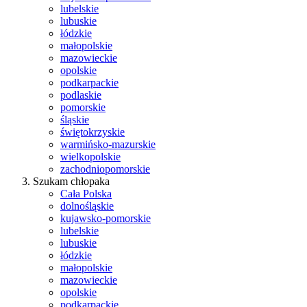
lubelskie
lubuskie
łódzkie
małopolskie
mazowieckie
opolskie
podkarpackie
podlaskie
pomorskie
śląskie
świętokrzyskie
warmińsko-mazurskie
wielkopolskie
zachodniopomorskie
Szukam chłopaka
Cała Polska
dolnośląskie
kujawsko-pomorskie
lubelskie
lubuskie
łódzkie
małopolskie
mazowieckie
opolskie
podkarpackie