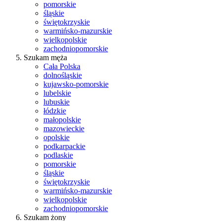
pomorskie
śląskie
świętokrzyskie
warmińsko-mazurskie
wielkopolskie
zachodniopomorskie
Szukam męża
Cała Polska
dolnośląskie
kujawsko-pomorskie
lubelskie
lubuskie
łódzkie
małopolskie
mazowieckie
opolskie
podkarpackie
podlaskie
pomorskie
śląskie
świętokrzyskie
warmińsko-mazurskie
wielkopolskie
zachodniopomorskie
Szukam żony