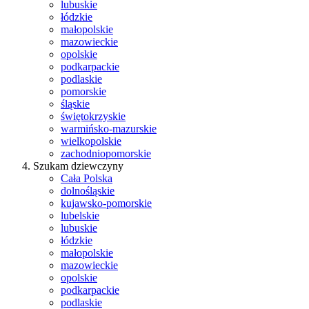
lubuskie
łódzkie
małopolskie
mazowieckie
opolskie
podkarpackie
podlaskie
pomorskie
śląskie
świętokrzyskie
warmińsko-mazurskie
wielkopolskie
zachodniopomorskie
Szukam dziewczyny
Cała Polska
dolnośląskie
kujawsko-pomorskie
lubelskie
lubuskie
łódzkie
małopolskie
mazowieckie
opolskie
podkarpackie
podlaskie