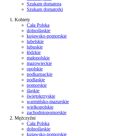
Szukam domatora
Szukam domatorki
Kobiety
Cała Polska
dolnośląskie
kujawsko-pomorskie
lubelskie
lubuskie
łódzkie
małopolskie
mazowieckie
opolskie
podkarpackie
podlaskie
pomorskie
śląskie
świętokrzyskie
warmińsko-mazurskie
wielkopolskie
zachodniopomorskie
Mężczyźni
Cała Polska
dolnośląskie
kujawsko-pomorskie