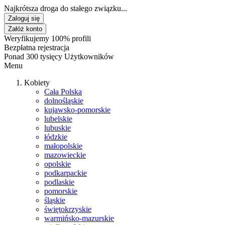
Najkrótsza droga do stałego związku...
Zaloguj się
Załóż konto
Weryfikujemy 100% profili
Bezpłatna rejestracja
Ponad 300 tysięcy Użytkowników
Menu
Kobiety
Cała Polska
dolnośląskie
kujawsko-pomorskie
lubelskie
lubuskie
łódzkie
małopolskie
mazowieckie
opolskie
podkarpackie
podlaskie
pomorskie
śląskie
świętokrzyskie
warmińsko-mazurskie