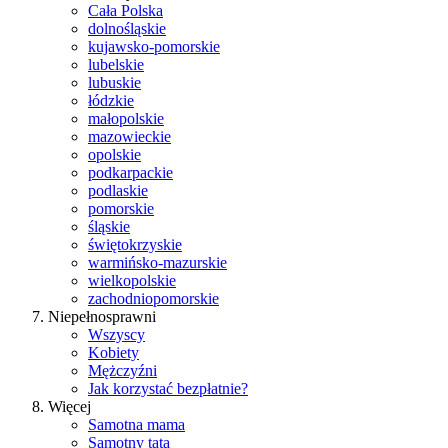
Cała Polska
dolnośląskie
kujawsko-pomorskie
lubelskie
lubuskie
łódzkie
małopolskie
mazowieckie
opolskie
podkarpackie
podlaskie
pomorskie
śląskie
świętokrzyskie
warmińsko-mazurskie
wielkopolskie
zachodniopomorskie
Niepełnosprawni
Wszyscy
Kobiety
Mężczyźni
Jak korzystać bezpłatnie?
Więcej
Samotna mama
Samotny tata