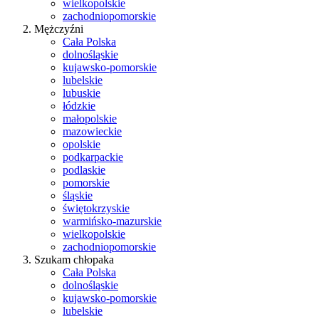
wielkopolskie
zachodniopomorskie
Mężczyźni
Cała Polska
dolnośląskie
kujawsko-pomorskie
lubelskie
lubuskie
łódzkie
małopolskie
mazowieckie
opolskie
podkarpackie
podlaskie
pomorskie
śląskie
świętokrzyskie
warmińsko-mazurskie
wielkopolskie
zachodniopomorskie
Szukam chłopaka
Cała Polska
dolnośląskie
kujawsko-pomorskie
lubelskie