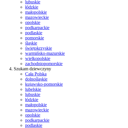
lubuskie
łódzkie
małopolskie
mazowieckie
opolskie
podkarpackie
podlaskie
pomorskie
śląskie
świętokrzyskie
warmińsko-mazurskie
wielkopolskie
zachodniopomorskie
Szukam dziewczyny
Cała Polska
dolnośląskie
kujawsko-pomorskie
lubelskie
lubuskie
łódzkie
małopolskie
mazowieckie
opolskie
podkarpackie
podlaskie