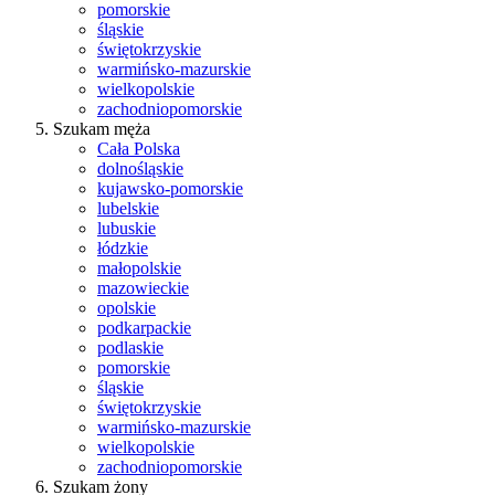
pomorskie
śląskie
świętokrzyskie
warmińsko-mazurskie
wielkopolskie
zachodniopomorskie
Szukam męża
Cała Polska
dolnośląskie
kujawsko-pomorskie
lubelskie
lubuskie
łódzkie
małopolskie
mazowieckie
opolskie
podkarpackie
podlaskie
pomorskie
śląskie
świętokrzyskie
warmińsko-mazurskie
wielkopolskie
zachodniopomorskie
Szukam żony