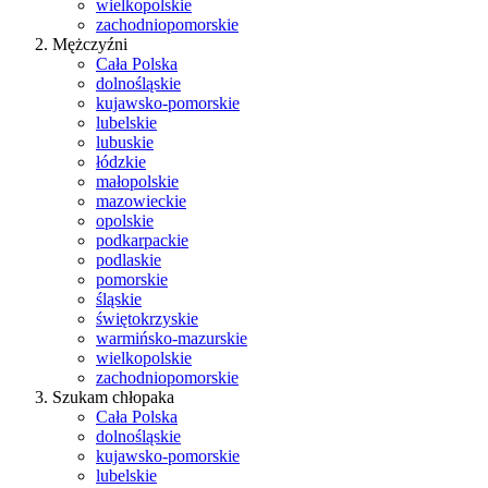
wielkopolskie
zachodniopomorskie
Mężczyźni
Cała Polska
dolnośląskie
kujawsko-pomorskie
lubelskie
lubuskie
łódzkie
małopolskie
mazowieckie
opolskie
podkarpackie
podlaskie
pomorskie
śląskie
świętokrzyskie
warmińsko-mazurskie
wielkopolskie
zachodniopomorskie
Szukam chłopaka
Cała Polska
dolnośląskie
kujawsko-pomorskie
lubelskie