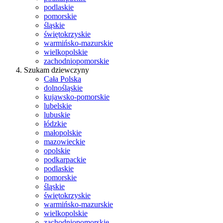
podlaskie
pomorskie
śląskie
świętokrzyskie
warmińsko-mazurskie
wielkopolskie
zachodniopomorskie
Szukam dziewczyny
Cała Polska
dolnośląskie
kujawsko-pomorskie
lubelskie
lubuskie
łódzkie
małopolskie
mazowieckie
opolskie
podkarpackie
podlaskie
pomorskie
śląskie
świętokrzyskie
warmińsko-mazurskie
wielkopolskie
zachodniopomorskie