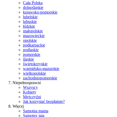
Cała Polska
dolnośląskie
kujawsko-pomorskie
lubelskie
lubuskie
łódzkie
małopolskie
mazowieckie
opolskie
podkarpackie
podlaskie
pomorskie
śląskie
świętokrzyskie
warmińsko-mazurskie
wielkopolskie
zachodniopomorskie
Niepełnosprawni
Wszyscy
Kobiety
Mężczyźni
Jak korzystać bezpłatnie?
Więcej
Samotna mama
Samotny tata