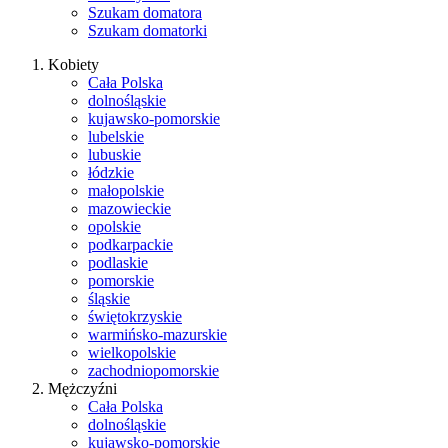
Szukam domatora
Szukam domatorki
Kobiety
Cała Polska
dolnośląskie
kujawsko-pomorskie
lubelskie
lubuskie
łódzkie
małopolskie
mazowieckie
opolskie
podkarpackie
podlaskie
pomorskie
śląskie
świętokrzyskie
warmińsko-mazurskie
wielkopolskie
zachodniopomorskie
Mężczyźni
Cała Polska
dolnośląskie
kujawsko-pomorskie