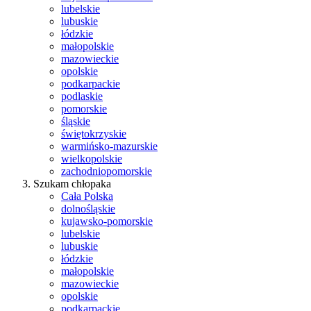
lubelskie
lubuskie
łódzkie
małopolskie
mazowieckie
opolskie
podkarpackie
podlaskie
pomorskie
śląskie
świętokrzyskie
warmińsko-mazurskie
wielkopolskie
zachodniopomorskie
Szukam chłopaka
Cała Polska
dolnośląskie
kujawsko-pomorskie
lubelskie
lubuskie
łódzkie
małopolskie
mazowieckie
opolskie
podkarpackie