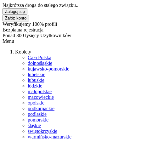
Najkrótsza droga do stałego związku...
Zaloguj się
Załóż konto
Weryfikujemy 100% profili
Bezpłatna rejestracja
Ponad 300 tysięcy Użytkowników
Menu
Kobiety
Cała Polska
dolnośląskie
kujawsko-pomorskie
lubelskie
lubuskie
łódzkie
małopolskie
mazowieckie
opolskie
podkarpackie
podlaskie
pomorskie
śląskie
świętokrzyskie
warmińsko-mazurskie