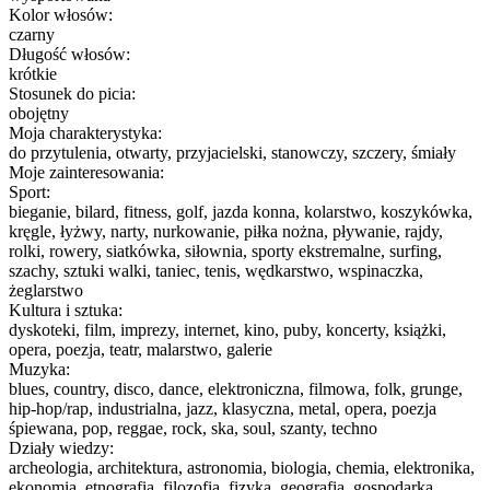
Kolor włosów:
czarny
Długość włosów:
krótkie
Stosunek do picia:
obojętny
Moja charakterystyka:
do przytulenia, otwarty, przyjacielski, stanowczy, szczery, śmiały
Moje zainteresowania:
Sport:
bieganie, bilard, fitness, golf, jazda konna, kolarstwo, koszykówka,
kręgle, łyżwy, narty, nurkowanie, piłka nożna, pływanie, rajdy,
rolki, rowery, siatkówka, siłownia, sporty ekstremalne, surfing,
szachy, sztuki walki, taniec, tenis, wędkarstwo, wspinaczka,
żeglarstwo
Kultura i sztuka:
dyskoteki, film, imprezy, internet, kino, puby, koncerty, książki,
opera, poezja, teatr, malarstwo, galerie
Muzyka:
blues, country, disco, dance, elektroniczna, filmowa, folk, grunge,
hip-hop/rap, industrialna, jazz, klasyczna, metal, opera, poezja
śpiewana, pop, reggae, rock, ska, soul, szanty, techno
Działy wiedzy:
archeologia, architektura, astronomia, biologia, chemia, elektronika,
ekonomia, etnografia, filozofia, fizyka, geografia, gospodarka,