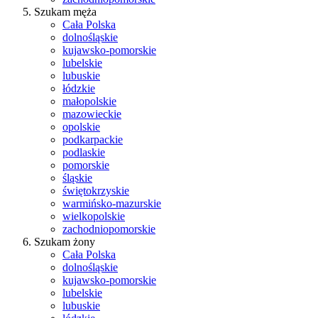
Szukam męża
Cała Polska
dolnośląskie
kujawsko-pomorskie
lubelskie
lubuskie
łódzkie
małopolskie
mazowieckie
opolskie
podkarpackie
podlaskie
pomorskie
śląskie
świętokrzyskie
warmińsko-mazurskie
wielkopolskie
zachodniopomorskie
Szukam żony
Cała Polska
dolnośląskie
kujawsko-pomorskie
lubelskie
lubuskie