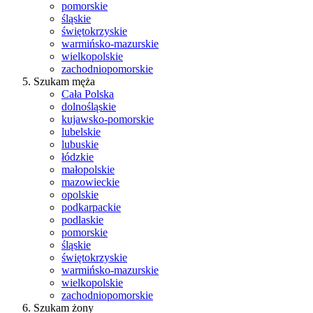
pomorskie
śląskie
świętokrzyskie
warmińsko-mazurskie
wielkopolskie
zachodniopomorskie
Szukam męża
Cała Polska
dolnośląskie
kujawsko-pomorskie
lubelskie
lubuskie
łódzkie
małopolskie
mazowieckie
opolskie
podkarpackie
podlaskie
pomorskie
śląskie
świętokrzyskie
warmińsko-mazurskie
wielkopolskie
zachodniopomorskie
Szukam żony