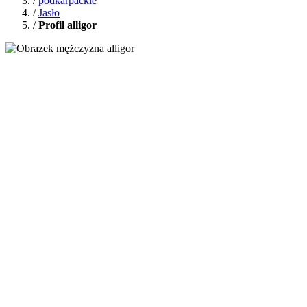
/
podkarpackie
/
Jasło
/
Profil alligor