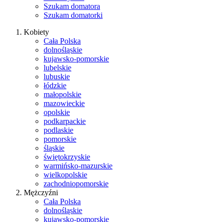
Szukam domatora
Szukam domatorki
Kobiety
Cała Polska
dolnośląskie
kujawsko-pomorskie
lubelskie
lubuskie
łódzkie
małopolskie
mazowieckie
opolskie
podkarpackie
podlaskie
pomorskie
śląskie
świętokrzyskie
warmińsko-mazurskie
wielkopolskie
zachodniopomorskie
Mężczyźni
Cała Polska
dolnośląskie
kujawsko-pomorskie