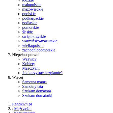
łódzkie
małopolskie
mazowieckie
opolskie
podkarpackie
podlaskie
pomorskie
śląskie
świętokrzyskie
warmińsko-mazurskie
wielkopolskie
zachodniopomorskie
Niepełnosprawni
Wszyscy
Kobiety
Mężczyźni
Jak korzystać bezpłatnie?
Więcej
Samotna mama
Samotny tata
Szukam domatora
Szukam domatorki
Randki24.pl
/
Mężczyźni