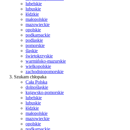
lubelskie
lubuskie
łódzkie
małopolskie
mazowieckie
opolskie
podkarpackie
podlaskie
pomorskie
śląskie
świętokrzyskie
warmińsko-mazurskie
wielkopolskie
zachodniopomorskie
Szukam chłopaka
Cała Polska
dolnośląskie
kujawsko-pomorskie
lubelskie
lubuskie
łódzkie
małopolskie
mazowieckie
opolskie
podkarpackie