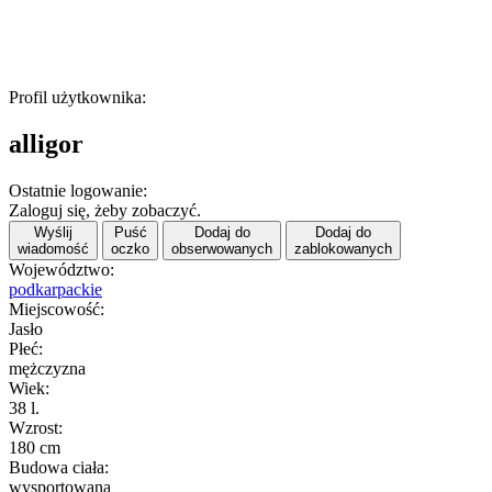
Profil użytkownika:
alligor
Ostatnie logowanie:
Zaloguj się, żeby zobaczyć.
Wyślij
Puść
Dodaj do
Dodaj do
wiadomość
oczko
obserwowanych
zablokowanych
Województwo:
podkarpackie
Miejscowość:
Jasło
Płeć:
mężczyzna
Wiek:
38 l.
Wzrost:
180 cm
Budowa ciała:
wysportowana