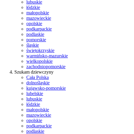
lubuskie
łódzkie
małopolskie
mazowieckie
opolskie
podkarpackie
podlaskie
pomorskie
śląskie
świętokrzyskie
warmińsko-mazurskie
wielkopolskie
zachodniopomorskie
Szukam dziewczyny
Cała Polska
dolnośląskie
kujawsko-pomorskie
lubelskie
lubuskie
łódzkie
małopolskie
mazowieckie
opolskie
podkarpackie
podlaskie