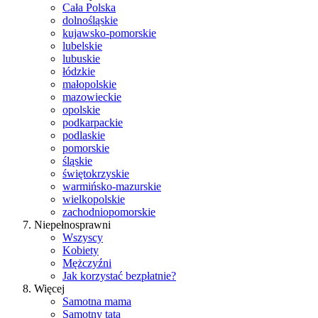
Cała Polska
dolnośląskie
kujawsko-pomorskie
lubelskie
lubuskie
łódzkie
małopolskie
mazowieckie
opolskie
podkarpackie
podlaskie
pomorskie
śląskie
świętokrzyskie
warmińsko-mazurskie
wielkopolskie
zachodniopomorskie
Niepełnosprawni
Wszyscy
Kobiety
Mężczyźni
Jak korzystać bezpłatnie?
Więcej
Samotna mama
Samotny tata