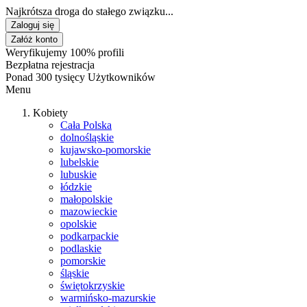
Najkrótsza droga do stałego związku...
Zaloguj się
Załóż konto
Weryfikujemy 100% profili
Bezpłatna rejestracja
Ponad 300 tysięcy Użytkowników
Menu
Kobiety
Cała Polska
dolnośląskie
kujawsko-pomorskie
lubelskie
lubuskie
łódzkie
małopolskie
mazowieckie
opolskie
podkarpackie
podlaskie
pomorskie
śląskie
świętokrzyskie
warmińsko-mazurskie