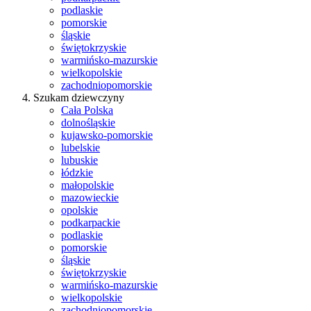
podlaskie
pomorskie
śląskie
świętokrzyskie
warmińsko-mazurskie
wielkopolskie
zachodniopomorskie
Szukam dziewczyny
Cała Polska
dolnośląskie
kujawsko-pomorskie
lubelskie
lubuskie
łódzkie
małopolskie
mazowieckie
opolskie
podkarpackie
podlaskie
pomorskie
śląskie
świętokrzyskie
warmińsko-mazurskie
wielkopolskie
zachodniopomorskie