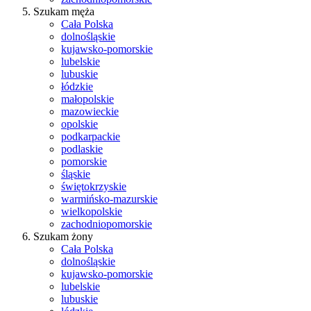
Szukam męża
Cała Polska
dolnośląskie
kujawsko-pomorskie
lubelskie
lubuskie
łódzkie
małopolskie
mazowieckie
opolskie
podkarpackie
podlaskie
pomorskie
śląskie
świętokrzyskie
warmińsko-mazurskie
wielkopolskie
zachodniopomorskie
Szukam żony
Cała Polska
dolnośląskie
kujawsko-pomorskie
lubelskie
lubuskie