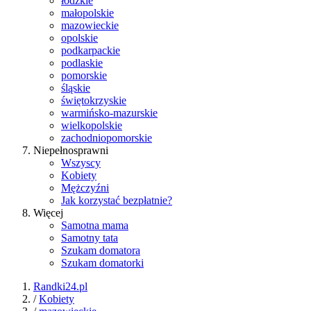
łódzkie
małopolskie
mazowieckie
opolskie
podkarpackie
podlaskie
pomorskie
śląskie
świętokrzyskie
warmińsko-mazurskie
wielkopolskie
zachodniopomorskie
Niepełnosprawni
Wszyscy
Kobiety
Mężczyźni
Jak korzystać bezpłatnie?
Więcej
Samotna mama
Samotny tata
Szukam domatora
Szukam domatorki
Randki24.pl
/
Kobiety