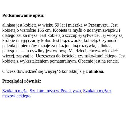
Podsumowanie opisu:
alinkaa jest kobietą w wieku 69 lat i mieszka w Przasnyszu. Jest
kobietą o wzroście 166 cm. Kobieta ta myśli o udanym związku i
dlatego szuka męża. Jest kobietą o szczupłej sylwetce. Jej włosy są
krótkie i mają czarny kolor. Jest brązowooką kobietą. Czynność
palenia papierosów uznaje za okazjonalną rozrywkę. alinkaa,
patrząc na stan cywliny jest wdową. Ma dzieci, chcesz wiedzieć
więcej, zapytaj ją. Uczęszcza do kościoła rzymsko-katolickiego. Jest
kobietą z wykształceniem pomaturalnym. Obecnie jest na rencie.
Chcesz dowiedzieć się więcej? Skontaktuj się z
alinkaa
.
Przeglądaj również:
Szukam męża
,
Szukam męża w Przasnyszu
,
Szukam męża z
mazowieckiego