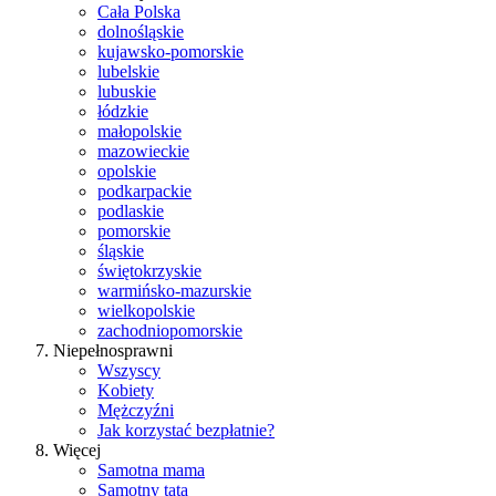
Cała Polska
dolnośląskie
kujawsko-pomorskie
lubelskie
lubuskie
łódzkie
małopolskie
mazowieckie
opolskie
podkarpackie
podlaskie
pomorskie
śląskie
świętokrzyskie
warmińsko-mazurskie
wielkopolskie
zachodniopomorskie
Niepełnosprawni
Wszyscy
Kobiety
Mężczyźni
Jak korzystać bezpłatnie?
Więcej
Samotna mama
Samotny tata