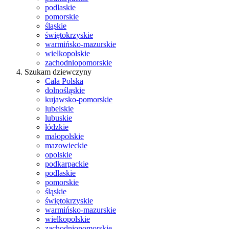
podlaskie
pomorskie
śląskie
świętokrzyskie
warmińsko-mazurskie
wielkopolskie
zachodniopomorskie
Szukam dziewczyny
Cała Polska
dolnośląskie
kujawsko-pomorskie
lubelskie
lubuskie
łódzkie
małopolskie
mazowieckie
opolskie
podkarpackie
podlaskie
pomorskie
śląskie
świętokrzyskie
warmińsko-mazurskie
wielkopolskie
zachodniopomorskie