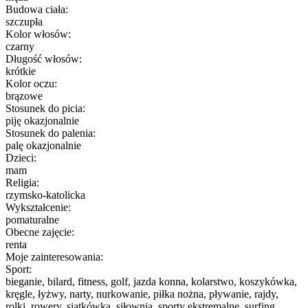
Budowa ciała:
szczupła
Kolor włosów:
czarny
Długość włosów:
krótkie
Kolor oczu:
brązowe
Stosunek do picia:
piję okazjonalnie
Stosunek do palenia:
palę okazjonalnie
Dzieci:
mam
Religia:
rzymsko-katolicka
Wykształcenie:
pomaturalne
Obecne zajęcie:
renta
Moje zainteresowania:
Sport:
bieganie, bilard, fitness, golf, jazda konna, kolarstwo, koszykówka,
kręgle, łyżwy, narty, nurkowanie, piłka nożna, pływanie, rajdy,
rolki, rowery, siatkówka, siłownia, sporty ekstremalne, surfing,