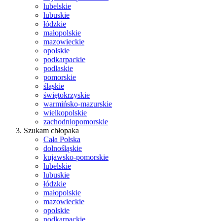
lubelskie
lubuskie
łódzkie
małopolskie
mazowieckie
opolskie
podkarpackie
podlaskie
pomorskie
śląskie
świętokrzyskie
warmińsko-mazurskie
wielkopolskie
zachodniopomorskie
Szukam chłopaka
Cała Polska
dolnośląskie
kujawsko-pomorskie
lubelskie
lubuskie
łódzkie
małopolskie
mazowieckie
opolskie
podkarpackie