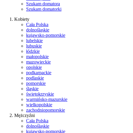
Szukam domatora
Szukam domatorki
Kobiety
Cała Polska
dolnośląskie
kujawsko-pomorskie
lubelskie
lubuskie
łódzkie
małopolskie
mazowieckie
opolskie
podkarpackie
podlaskie
pomorskie
śląskie
świętokrzyskie
warmińsko-mazurskie
wielkopolskie
zachodniopomorskie
Mężczyźni
Cała Polska
dolnośląskie
kujawsko-pomorskie