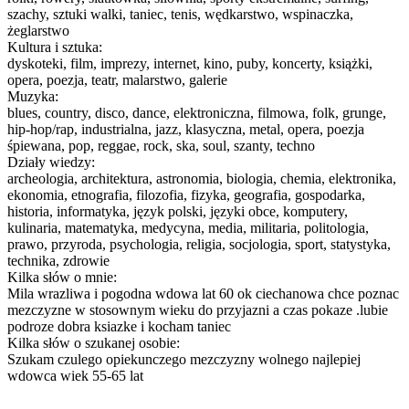
szachy, sztuki walki, taniec, tenis, wędkarstwo, wspinaczka,
żeglarstwo
Kultura i sztuka:
dyskoteki, film, imprezy, internet, kino, puby, koncerty, książki,
opera, poezja, teatr, malarstwo, galerie
Muzyka:
blues, country, disco, dance, elektroniczna, filmowa, folk, grunge,
hip-hop/rap, industrialna, jazz, klasyczna, metal, opera, poezja
śpiewana, pop, reggae, rock, ska, soul, szanty, techno
Działy wiedzy:
archeologia, architektura, astronomia, biologia, chemia, elektronika,
ekonomia, etnografia, filozofia, fizyka, geografia, gospodarka,
historia, informatyka, język polski, języki obce, komputery,
kulinaria, matematyka, medycyna, media, militaria, politologia,
prawo, przyroda, psychologia, religia, socjologia, sport, statystyka,
technika, zdrowie
Kilka słów o mnie:
Mila wrazliwa i pogodna wdowa lat 60 ok ciechanowa chce poznac
mezczyzne w stosownym wieku do przyjazni a czas pokaze .lubie
podroze dobra ksiazke i kocham taniec
Kilka słów o szukanej osobie:
Szukam czulego opiekunczego mezczyzny wolnego najlepiej
wdowca wiek 55-65 lat