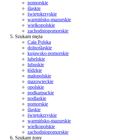
pomorskie
śląskie
świętokrzyskie
warmińsko-mazurskie
wielkopolskie
zachodniopomorskie
Szukam męża
Cała Polska
dolnośląskie
kujawsko-pomorskie
lubelskie
lubuskie
łódzkie
małopolskie
mazowieckie
opolskie
podkarpackie
podlaskie
pomorskie
śląskie
świętokrzyskie
warmińsko-mazurskie
wielkopolskie
zachodniopomorskie
Szukam żony