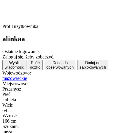
Profil użytkownika:
alinkaa
Ostatnie logowanie:
Zaloguj się, żeby zobaczyć.
Wyślij
Puść
Dodaj do
Dodaj do
wiadomość
oczko
obserwowanych
zablokowanych
Województwo:
mazowieckie
Miejscowość:
Przasnysz
Płeć:
kobieta
Wiek:
69 l.
Wzrost:
166 cm
Szukam:
męża