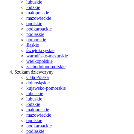
lubuskie
łódzkie
małopolskie
mazowieckie
opolskie
podkarpackie
podlaskie
pomorskie
śląskie
świętokrzyskie
warmińsko-mazurskie
wielkopolskie
zachodniopomorskie
Szukam dziewczyny
Cała Polska
dolnośląskie
kujawsko-pomorskie
lubelskie
lubuskie
łódzkie
małopolskie
mazowieckie
opolskie
podkarpackie
podlaskie