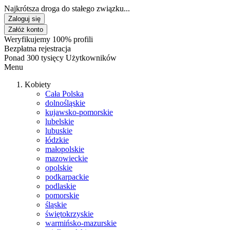
Najkrótsza droga do stałego związku...
Zaloguj się
Załóż konto
Weryfikujemy 100% profili
Bezpłatna rejestracja
Ponad 300 tysięcy Użytkowników
Menu
Kobiety
Cała Polska
dolnośląskie
kujawsko-pomorskie
lubelskie
lubuskie
łódzkie
małopolskie
mazowieckie
opolskie
podkarpackie
podlaskie
pomorskie
śląskie
świętokrzyskie
warmińsko-mazurskie