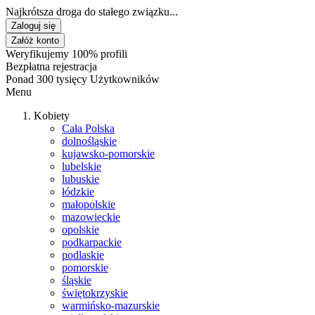
Najkrótsza droga do stałego związku...
Zaloguj się
Załóż konto
Weryfikujemy 100% profili
Bezpłatna rejestracja
Ponad 300 tysięcy Użytkowników
Menu
Kobiety
Cała Polska
dolnośląskie
kujawsko-pomorskie
lubelskie
lubuskie
łódzkie
małopolskie
mazowieckie
opolskie
podkarpackie
podlaskie
pomorskie
śląskie
świętokrzyskie
warmińsko-mazurskie