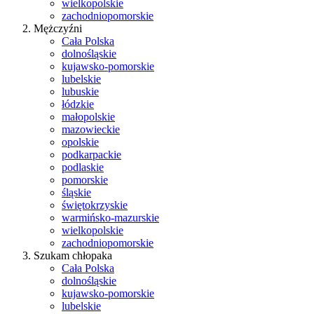
wielkopolskie
zachodniopomorskie
Mężczyźni
Cała Polska
dolnośląskie
kujawsko-pomorskie
lubelskie
lubuskie
łódzkie
małopolskie
mazowieckie
opolskie
podkarpackie
podlaskie
pomorskie
śląskie
świętokrzyskie
warmińsko-mazurskie
wielkopolskie
zachodniopomorskie
Szukam chłopaka
Cała Polska
dolnośląskie
kujawsko-pomorskie
lubelskie