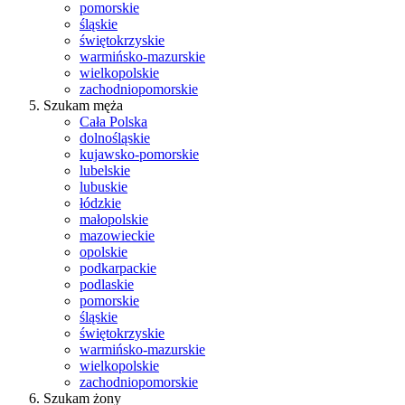
pomorskie
śląskie
świętokrzyskie
warmińsko-mazurskie
wielkopolskie
zachodniopomorskie
Szukam męża
Cała Polska
dolnośląskie
kujawsko-pomorskie
lubelskie
lubuskie
łódzkie
małopolskie
mazowieckie
opolskie
podkarpackie
podlaskie
pomorskie
śląskie
świętokrzyskie
warmińsko-mazurskie
wielkopolskie
zachodniopomorskie
Szukam żony