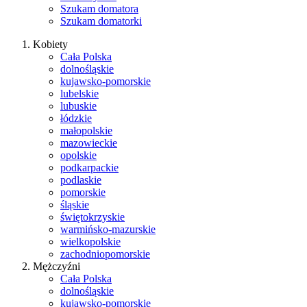
Szukam domatora
Szukam domatorki
Kobiety
Cała Polska
dolnośląskie
kujawsko-pomorskie
lubelskie
lubuskie
łódzkie
małopolskie
mazowieckie
opolskie
podkarpackie
podlaskie
pomorskie
śląskie
świętokrzyskie
warmińsko-mazurskie
wielkopolskie
zachodniopomorskie
Mężczyźni
Cała Polska
dolnośląskie
kujawsko-pomorskie