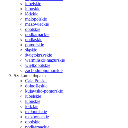
lubelskie
lubuskie
łódzkie
małopolskie
mazowieckie
opolskie
podkarpackie
podlaskie
pomorskie
śląskie
świętokrzyskie
warmińsko-mazurskie
wielkopolskie
zachodniopomorskie
Szukam chłopaka
Cała Polska
dolnośląskie
kujawsko-pomorskie
lubelskie
lubuskie
łódzkie
małopolskie
mazowieckie
opolskie
podkarpackie