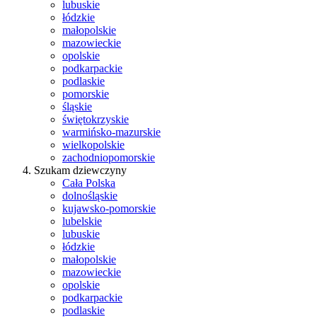
lubuskie
łódzkie
małopolskie
mazowieckie
opolskie
podkarpackie
podlaskie
pomorskie
śląskie
świętokrzyskie
warmińsko-mazurskie
wielkopolskie
zachodniopomorskie
Szukam dziewczyny
Cała Polska
dolnośląskie
kujawsko-pomorskie
lubelskie
lubuskie
łódzkie
małopolskie
mazowieckie
opolskie
podkarpackie
podlaskie