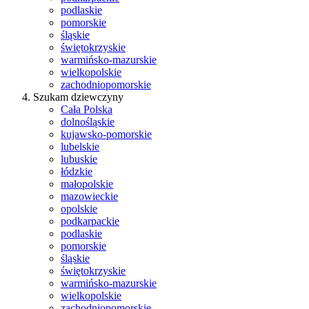
podlaskie
pomorskie
śląskie
świętokrzyskie
warmińsko-mazurskie
wielkopolskie
zachodniopomorskie
Szukam dziewczyny
Cała Polska
dolnośląskie
kujawsko-pomorskie
lubelskie
lubuskie
łódzkie
małopolskie
mazowieckie
opolskie
podkarpackie
podlaskie
pomorskie
śląskie
świętokrzyskie
warmińsko-mazurskie
wielkopolskie
zachodniopomorskie