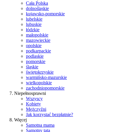
Cała Polska
dolnośląskie
kujawsko-pomorskie
lubelskie
lubuskie
łódzkie
małopolskie
mazowieckie
opolskie
podkarpackie
podlaskie
pomorskie
śląskie
świętokrzyskie
warmińsko-mazurskie
wielkopolskie
zachodniopomorskie
Niepełnosprawni
Wszyscy
Kobiety
Mężczyźni
Jak korzystać bezpłatnie?
Więcej
Samotna mama
Samotny tata