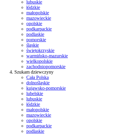
lubuskie
łódzkie
małopolskie
mazowieckie
opolskie
podkarpackie
podlaskie
pomorskie
śląskie
świętokrzyskie
warmińsko-mazurskie
wielkopolskie
zachodniopomorskie
Szukam dziewczyny
Cała Polska
dolnośląskie
kujawsko-pomorskie
lubelskie
lubuskie
łódzkie
małopolskie
mazowieckie
opolskie
podkarpackie
podlaskie