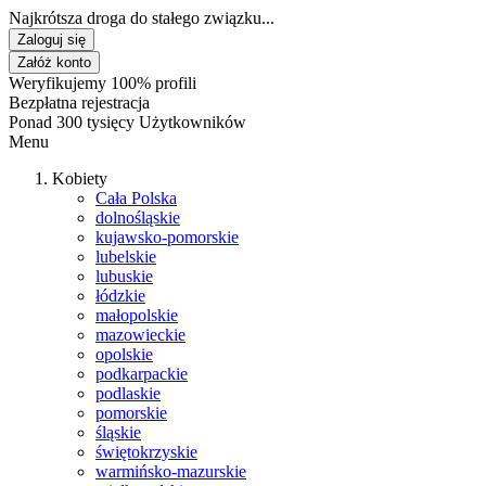
Najkrótsza droga do stałego związku...
Zaloguj się
Załóż konto
Weryfikujemy 100% profili
Bezpłatna rejestracja
Ponad 300 tysięcy Użytkowników
Menu
Kobiety
Cała Polska
dolnośląskie
kujawsko-pomorskie
lubelskie
lubuskie
łódzkie
małopolskie
mazowieckie
opolskie
podkarpackie
podlaskie
pomorskie
śląskie
świętokrzyskie
warmińsko-mazurskie