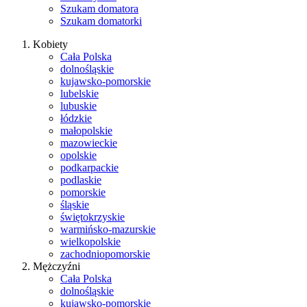
Szukam domatora
Szukam domatorki
Kobiety
Cała Polska
dolnośląskie
kujawsko-pomorskie
lubelskie
lubuskie
łódzkie
małopolskie
mazowieckie
opolskie
podkarpackie
podlaskie
pomorskie
śląskie
świętokrzyskie
warmińsko-mazurskie
wielkopolskie
zachodniopomorskie
Mężczyźni
Cała Polska
dolnośląskie
kujawsko-pomorskie