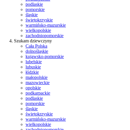
podlaskie
pomorskie
śląskie
świętokrzyskie
warmińsko-mazurskie
wielkopolskie
zachodniopomorskie
Szukam dziewczyny
Cała Polska
dolnośląskie
kujawsko-pomorskie
lubelskie
lubuskie
łódzkie
małopolskie
mazowieckie
opolskie
podkarpackie
podlaskie
pomorskie
śląskie
świętokrzyskie
warmińsko-mazurskie
wielkopolskie
zachodniopomorskie