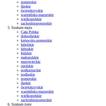
pomorskie
śląskie
świętokrzyskie
warmińsko-mazurskie
wielkopolskie
zachodniopomorskie
Szukam męża
Cała Polska
dolnośląskie
kujawsko-pomorskie
lubelskie
lubuskie
łódzkie
małopolskie
mazowieckie
opolskie
podkarpackie
podlaskie
pomorskie
śląskie
świętokrzyskie
warmińsko-mazurskie
wielkopolskie
zachodniopomorskie
Szukam żony