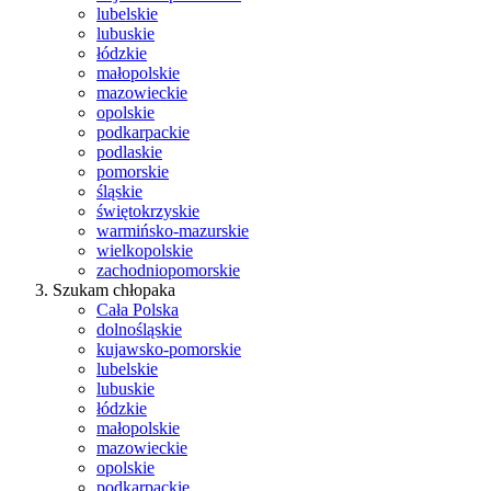
lubelskie
lubuskie
łódzkie
małopolskie
mazowieckie
opolskie
podkarpackie
podlaskie
pomorskie
śląskie
świętokrzyskie
warmińsko-mazurskie
wielkopolskie
zachodniopomorskie
Szukam chłopaka
Cała Polska
dolnośląskie
kujawsko-pomorskie
lubelskie
lubuskie
łódzkie
małopolskie
mazowieckie
opolskie
podkarpackie