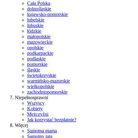
Cała Polska
dolnośląskie
kujawsko-pomorskie
lubelskie
lubuskie
łódzkie
małopolskie
mazowieckie
opolskie
podkarpackie
podlaskie
pomorskie
śląskie
świętokrzyskie
warmińsko-mazurskie
wielkopolskie
zachodniopomorskie
Niepełnosprawni
Wszyscy
Kobiety
Mężczyźni
Jak korzystać bezpłatnie?
Więcej
Samotna mama
Samotny tata