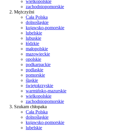
wielkopolskie
zachodniopomorskie
Mężczyźni
Cała Polska
dolnośląskie
kujawsko-pomorskie
lubelskie
lubuskie
łódzkie
małopolskie
mazowieckie
opolskie
podkarpackie
podlaskie
pomorskie
śląskie
świętokrzyskie
warmińsko-mazurskie
wielkopolskie
zachodniopomorskie
Szukam chłopaka
Cała Polska
dolnośląskie
kujawsko-pomorskie
lubelskie