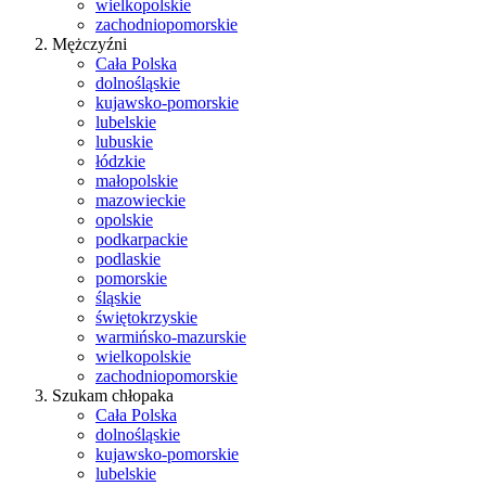
wielkopolskie
zachodniopomorskie
Mężczyźni
Cała Polska
dolnośląskie
kujawsko-pomorskie
lubelskie
lubuskie
łódzkie
małopolskie
mazowieckie
opolskie
podkarpackie
podlaskie
pomorskie
śląskie
świętokrzyskie
warmińsko-mazurskie
wielkopolskie
zachodniopomorskie
Szukam chłopaka
Cała Polska
dolnośląskie
kujawsko-pomorskie
lubelskie