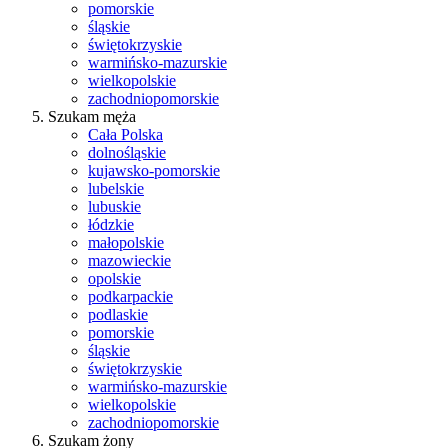
pomorskie
śląskie
świętokrzyskie
warmińsko-mazurskie
wielkopolskie
zachodniopomorskie
Szukam męża
Cała Polska
dolnośląskie
kujawsko-pomorskie
lubelskie
lubuskie
łódzkie
małopolskie
mazowieckie
opolskie
podkarpackie
podlaskie
pomorskie
śląskie
świętokrzyskie
warmińsko-mazurskie
wielkopolskie
zachodniopomorskie
Szukam żony