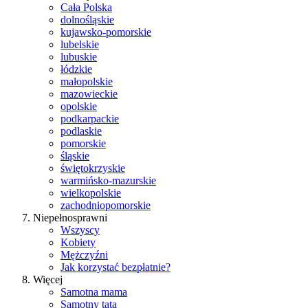
Cała Polska
dolnośląskie
kujawsko-pomorskie
lubelskie
lubuskie
łódzkie
małopolskie
mazowieckie
opolskie
podkarpackie
podlaskie
pomorskie
śląskie
świętokrzyskie
warmińsko-mazurskie
wielkopolskie
zachodniopomorskie
Niepełnosprawni
Wszyscy
Kobiety
Mężczyźni
Jak korzystać bezpłatnie?
Więcej
Samotna mama
Samotny tata