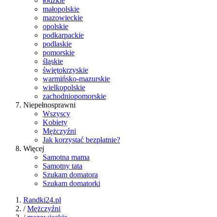
łódzkie
małopolskie
mazowieckie
opolskie
podkarpackie
podlaskie
pomorskie
śląskie
świętokrzyskie
warmińsko-mazurskie
wielkopolskie
zachodniopomorskie
Niepełnosprawni
Wszyscy
Kobiety
Mężczyźni
Jak korzystać bezpłatnie?
Więcej
Samotna mama
Samotny tata
Szukam domatora
Szukam domatorki
Randki24.pl
/
Mężczyźni