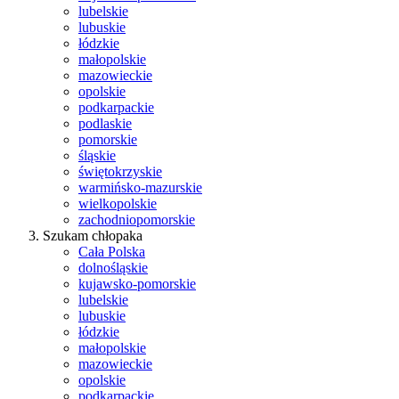
lubelskie
lubuskie
łódzkie
małopolskie
mazowieckie
opolskie
podkarpackie
podlaskie
pomorskie
śląskie
świętokrzyskie
warmińsko-mazurskie
wielkopolskie
zachodniopomorskie
Szukam chłopaka
Cała Polska
dolnośląskie
kujawsko-pomorskie
lubelskie
lubuskie
łódzkie
małopolskie
mazowieckie
opolskie
podkarpackie