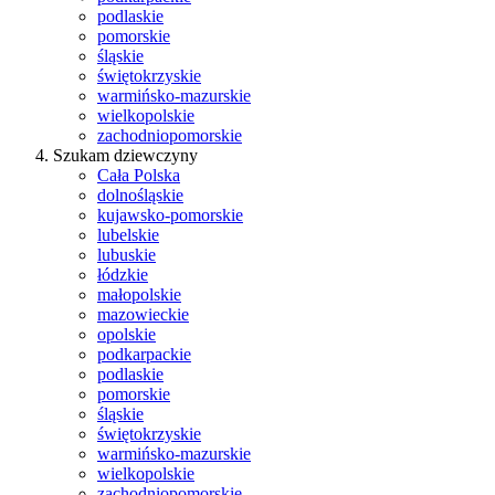
podlaskie
pomorskie
śląskie
świętokrzyskie
warmińsko-mazurskie
wielkopolskie
zachodniopomorskie
Szukam dziewczyny
Cała Polska
dolnośląskie
kujawsko-pomorskie
lubelskie
lubuskie
łódzkie
małopolskie
mazowieckie
opolskie
podkarpackie
podlaskie
pomorskie
śląskie
świętokrzyskie
warmińsko-mazurskie
wielkopolskie
zachodniopomorskie