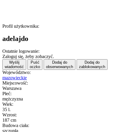
Profil użytkownika:
adelajdo
Ostatnie logowanie:
Zaloguj się, żeby zobaczyć.
Wyślij
Puść
Dodaj do
Dodaj do
wiadomość
oczko
obserwowanych
zablokowanych
Województwo:
mazowieckie
Miejscowość:
Warszawa
Płeć:
mężczyzna
Wiek:
35 l.
Wzrost:
187 cm
Budowa ciała:
szczupła