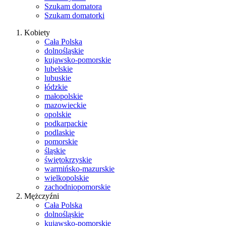
Szukam domatora
Szukam domatorki
Kobiety
Cała Polska
dolnośląskie
kujawsko-pomorskie
lubelskie
lubuskie
łódzkie
małopolskie
mazowieckie
opolskie
podkarpackie
podlaskie
pomorskie
śląskie
świętokrzyskie
warmińsko-mazurskie
wielkopolskie
zachodniopomorskie
Mężczyźni
Cała Polska
dolnośląskie
kujawsko-pomorskie