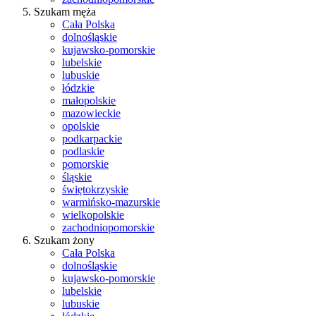
Szukam męża
Cała Polska
dolnośląskie
kujawsko-pomorskie
lubelskie
lubuskie
łódzkie
małopolskie
mazowieckie
opolskie
podkarpackie
podlaskie
pomorskie
śląskie
świętokrzyskie
warmińsko-mazurskie
wielkopolskie
zachodniopomorskie
Szukam żony
Cała Polska
dolnośląskie
kujawsko-pomorskie
lubelskie
lubuskie