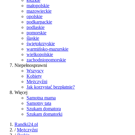
łódzkie
małopolskie
mazowieckie
opolskie
podkarpackie
podlaskie
pomorskie
śląskie
świętokrzyskie
warmińsko-mazurskie
wielkopolskie
zachodniopomorskie
Niepełnosprawni
Wszyscy
Kobiety
Mężczyźni
Jak korzystać bezpłatnie?
Więcej
Samotna mama
Samotny tata
Szukam domatora
Szukam domatorki
Randki24.pl
/
Mężczyźni