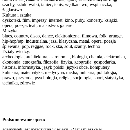
szachy, sztuki walki, taniec, tenis, wędkarstwo, wspinaczka,
żeglarstwo
Kultura i sztuka:
dyskoteki, film, imprezy, internet, kino, puby, koncerty, książki,
opera, poezja, teatr, malarstwo, galerie
Muzyka:
blues, country, disco, dance, elektroniczna, filmowa, folk, grunge,
hip-hop/rap, industrialna, jazz, klasyczna, metal, opera, poezja
śpiewana, pop, reggae, rock, ska, soul, szanty, techno
Działy wiedzy:
archeologia, architektura, astronomia, biologia, chemia, elektronika,
ekonomia, etnografia, filozofia, fizyka, geografia, gospodarka,
historia, informatyka, język polski, języki obce, komputery,
kulinaria, matematyka, medycyna, media, militaria, politologia,
prawo, przyroda, psychologia, religia, socjologia, sport, statystyka,
technika, zdrowie
Podsumowanie opisu:
adamsusek jest mężczyzną w wieku 52 lat i mieszka w