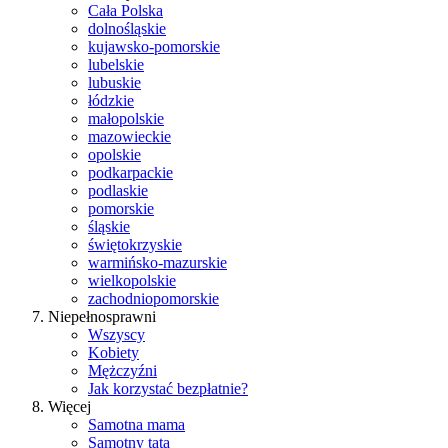
Cała Polska
dolnośląskie
kujawsko-pomorskie
lubelskie
lubuskie
łódzkie
małopolskie
mazowieckie
opolskie
podkarpackie
podlaskie
pomorskie
śląskie
świętokrzyskie
warmińsko-mazurskie
wielkopolskie
zachodniopomorskie
Niepełnosprawni
Wszyscy
Kobiety
Mężczyźni
Jak korzystać bezpłatnie?
Więcej
Samotna mama
Samotny tata