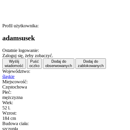
Profil użytkownika:
adamsusek
Ostatnie logowanie:
Zaloguj się, żeby zobaczyć.
Wyślij
Puść
Dodaj do
Dodaj do
wiadomość
oczko
obserwowanych
zablokowanych
Województwo:
śląskie
Miejscowość:
Częstochowa
Płeć:
mężczyzna
Wiek:
52 l.
Wzrost:
184 cm
Budowa ciała:
szczupła