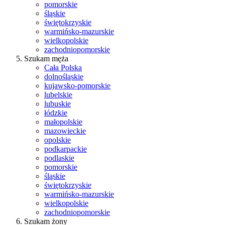
pomorskie
śląskie
świętokrzyskie
warmińsko-mazurskie
wielkopolskie
zachodniopomorskie
Szukam męża
Cała Polska
dolnośląskie
kujawsko-pomorskie
lubelskie
lubuskie
łódzkie
małopolskie
mazowieckie
opolskie
podkarpackie
podlaskie
pomorskie
śląskie
świętokrzyskie
warmińsko-mazurskie
wielkopolskie
zachodniopomorskie
Szukam żony