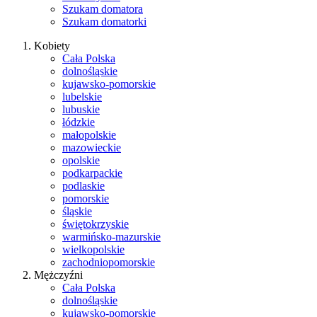
Szukam domatora
Szukam domatorki
Kobiety
Cała Polska
dolnośląskie
kujawsko-pomorskie
lubelskie
lubuskie
łódzkie
małopolskie
mazowieckie
opolskie
podkarpackie
podlaskie
pomorskie
śląskie
świętokrzyskie
warmińsko-mazurskie
wielkopolskie
zachodniopomorskie
Mężczyźni
Cała Polska
dolnośląskie
kujawsko-pomorskie