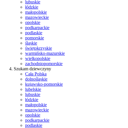
lubuskie
łódzkie
małopolskie
mazowieckie
opolskie
podkarpackie
podlaskie
pomorskie
śląskie
świętokrzyskie
warmińsko-mazurskie
wielkopolskie
zachodniopomorskie
Szukam dziewczyny
Cała Polska
dolnośląskie
kujawsko-pomorskie
lubelskie
lubuskie
łódzkie
małopolskie
mazowieckie
opolskie
podkarpackie
podlaskie