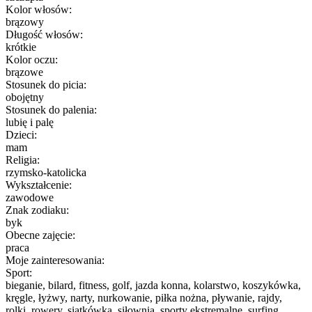
Kolor włosów:
brązowy
Długość włosów:
krótkie
Kolor oczu:
brązowe
Stosunek do picia:
obojętny
Stosunek do palenia:
lubię i palę
Dzieci:
mam
Religia:
rzymsko-katolicka
Wykształcenie:
zawodowe
Znak zodiaku:
byk
Obecne zajęcie:
praca
Moje zainteresowania:
Sport:
bieganie, bilard, fitness, golf, jazda konna, kolarstwo, koszykówka,
kręgle, łyżwy, narty, nurkowanie, piłka nożna, pływanie, rajdy,
rolki, rowery, siatkówka, siłownia, sporty ekstremalne, surfing,