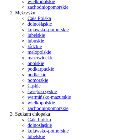
wielkopolskie
zachodniopomorskie
Mężczyźni
Cała Polska
dolnośląskie
kujawsko-pomorskie
lubelskie
lubuskie
łódzkie
małopolskie
mazowieckie
opolskie
podkarpackie
podlaskie
pomorskie
śląskie
świętokrzyskie
warmińsko-mazurskie
wielkopolskie
zachodniopomorskie
Szukam chłopaka
Cała Polska
dolnośląskie
kujawsko-pomorskie
lubelskie