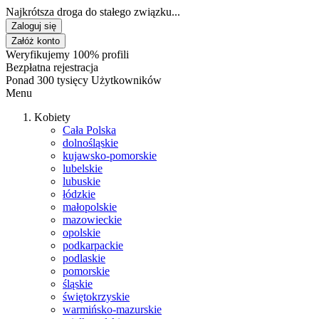
Najkrótsza droga do stałego związku...
Zaloguj się
Załóż konto
Weryfikujemy 100% profili
Bezpłatna rejestracja
Ponad 300 tysięcy Użytkowników
Menu
Kobiety
Cała Polska
dolnośląskie
kujawsko-pomorskie
lubelskie
lubuskie
łódzkie
małopolskie
mazowieckie
opolskie
podkarpackie
podlaskie
pomorskie
śląskie
świętokrzyskie
warmińsko-mazurskie