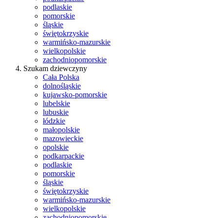
podlaskie
pomorskie
śląskie
świętokrzyskie
warmińsko-mazurskie
wielkopolskie
zachodniopomorskie
Szukam dziewczyny
Cała Polska
dolnośląskie
kujawsko-pomorskie
lubelskie
lubuskie
łódzkie
małopolskie
mazowieckie
opolskie
podkarpackie
podlaskie
pomorskie
śląskie
świętokrzyskie
warmińsko-mazurskie
wielkopolskie
zachodniopomorskie